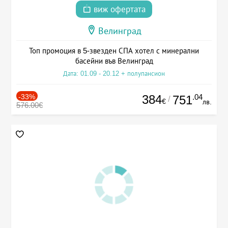
виж офертата
Велинград
Топ промоция в 5-звезден СПА хотел с минерални
басейни във Велинград
Дата: 01.09 - 20.12 + полупансион
-33%
384
.04
751
/
€
лв.
576.00€