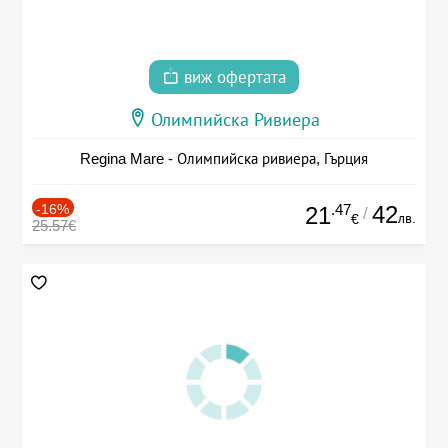
виж офертата
Олимпийска Ривиера
Regina Mare - Олимпийска ривиера, Гърция
-16%
.47
42
21
/
лв.
€
25.57€