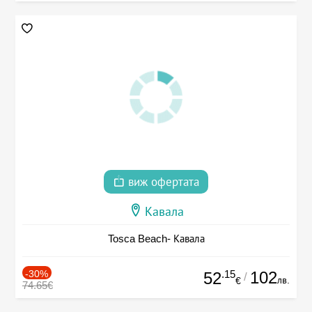
виж офертата
Кавала
Tosca Beach- Кавала
-30%
.15
102
52
/
лв.
€
74.65€