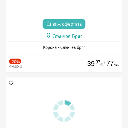
виж офертата
Слънчев Бряг
Корона - Слънчев бряг
-20%
.37
77
39
/
лв.
€
49.08€