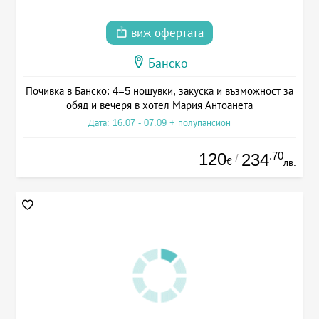
виж офертата
Банско
Почивка в Банско: 4=5 нощувки, закуска и възможност за
обяд и вечеря в хотел Мария Антоанета
Дата: 16.07 - 07.09 + полупансион
120
.70
234
/
€
лв.