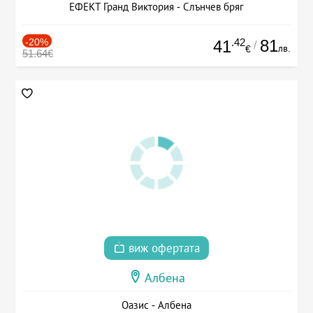
ЕФЕКТ Гранд Виктория - Слънчев бряг
-20%
.42
81
41
/
лв.
€
51.64€
виж офертата
Албена
Оазис - Албена