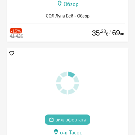
Обзор
СОЛ Луна Бей - Обзор
-15%
.28
69
35
/
лв.
€
41.42€
виж офертата
о-в Тасос