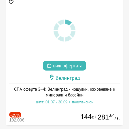
виж офертата
Велинград
СПА оферта 3=4: Велинград - нощувки, изхранване и
минерални басейни
Дата: 01.07 - 30.09 + полупансион
-25%
144
.64
281
/
€
лв.
192.00€