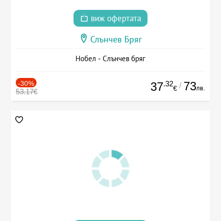
виж офертата
Слънчев Бряг
Нобел - Слънчев бряг
-30%
.32
73
37
/
лв.
€
53.17€