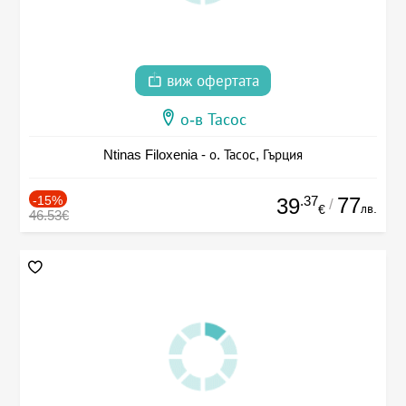
виж офертата
о-в Тасос
Ntinas Filoxenia - о. Тасос, Гърция
-15%
.37
77
39
/
лв.
€
46.53€