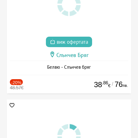
виж офертата
Слънчев Бряг
Белвю - Слънчев бряг
-20%
.86
76
38
/
лв.
€
48.57€