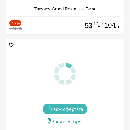
Thassos Grand Resort - о. Тасос
-15%
.17
104
53
/
лв.
€
62.38€
виж офертата
Слънчев Бряг