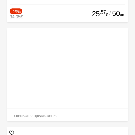
-25%
.57
50
25
/
лв.
€
34.05€
специално предложение