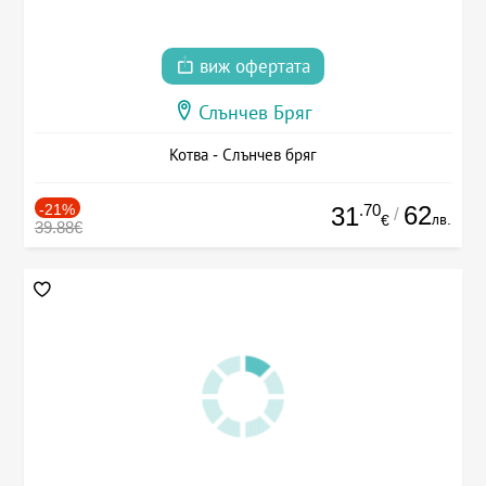
виж офертата
Слънчев Бряг
Котва - Слънчев бряг
-21%
.70
62
31
/
лв.
€
39.88€