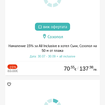
виж офертата
Созопол
Намаление 15% за All Inclusive в хотел Съни, Созопол на
50 м от плажа
Дата: 30.07 - 30.09 + all inclusive
-15%
.55
.98
70
137
/
€
лв.
83.00€