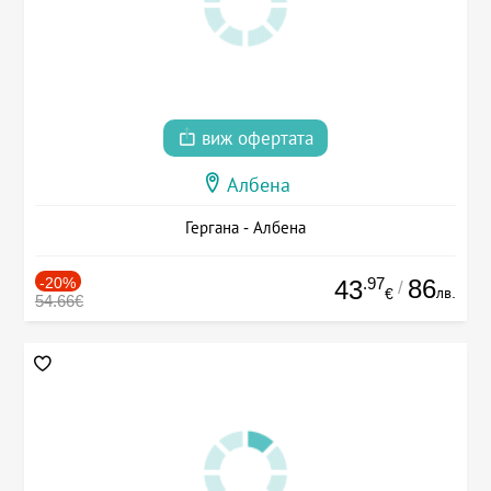
виж офертата
Албена
Гергана - Албена
-20%
.97
86
43
/
лв.
€
54.66€