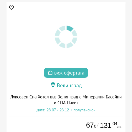
виж офертата
Велинград
Луксозен Спа Хотел във Велинград с Минерални Басейни
и СПА Пакет
Дата: 28.07 - 23.12 + полупансион
67
.04
131
/
€
лв.