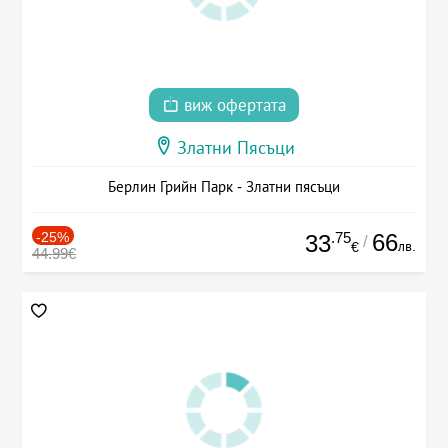
виж офертата
Златни Пясъци
Берлин Грийн Парк - Златни пясъци
-25%
.75
66
33
/
лв.
€
44.99€