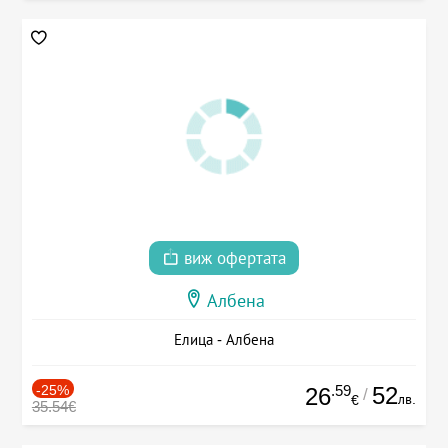
виж офертата
Албена
Елица - Албена
-25%
.59
52
26
/
лв.
€
35.54€