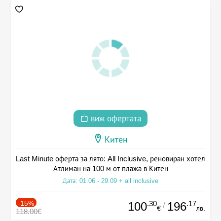
виж офертата
Китен
Last Minute оферта за лято: All Inclusive, реновиран хотел
Атлиман на 100 м от плажа в Китен
Дата: 01.06 - 29.09 + all inclusive
-15%
.30
.17
100
196
/
€
лв.
118.00€