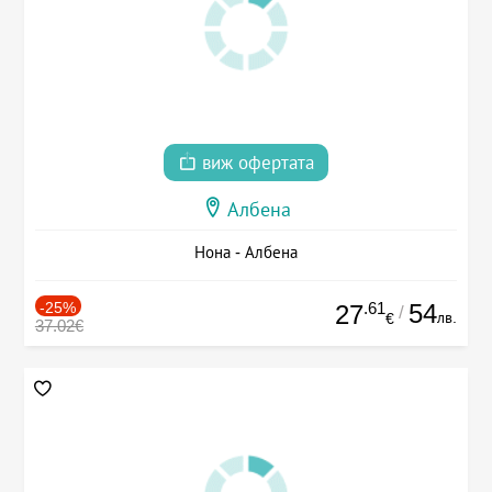
виж офертата
Албена
Нона - Албена
-25%
.61
54
27
/
лв.
€
37.02€