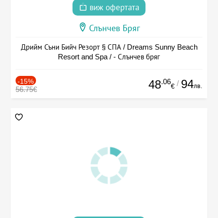
виж офертата
Слънчев Бряг
Дрийм Съни Бийч Резорт § СПА / Dreams Sunny Beach
Resort and Spa / - Слънчев бряг
-15%
.06
94
48
/
лв.
€
56.75€