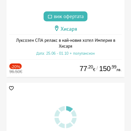
виж офертата
Хисаря
Луксозен СПА релакс в най-новия хотел Империя в
Хисаря
Дата: 25.06 - 01.10 + полупансион
-20%
.20
.99
77
150
/
€
лв.
96.50€