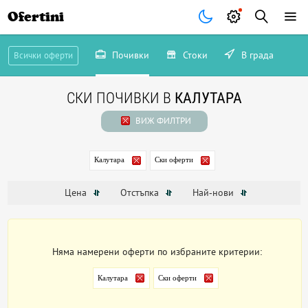
Ofertini
Почивки
Стоки
В града
Всички оферти
СКИ ПОЧИВКИ В
КАЛУТАРА
ВИЖ ФИЛТРИ
Калутара
Ски оферти
Цена
Отстъпка
Най-нови
Няма намерени оферти по избраните критерии:
Калутара
Ски оферти