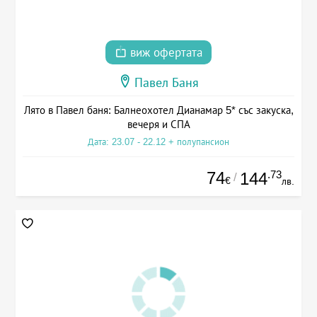
виж офертата
Павел Баня
Лято в Павел баня: Балнеохотел Дианамар 5* със закуска,
вечеря и СПА
Дата: 23.07 - 22.12 + полупансион
74
.73
144
/
€
лв.