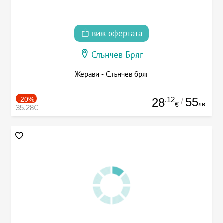
виж офертата
Слънчев Бряг
Жерави - Слънчев бряг
-20%
.12
55
28
/
лв.
€
35.28€