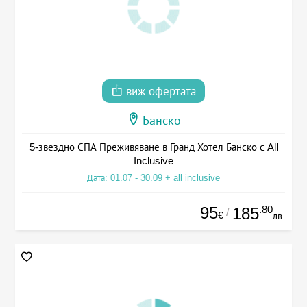
виж офертата
Банско
5-звездно СПА Преживяване в Гранд Хотел Банско с All
Inclusive
Дата: 01.07 - 30.09 + all inclusive
95
.80
185
/
€
лв.