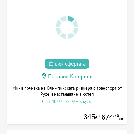
виж офертата
Паралия Катерини
Мини почивка на Олимпийската ривиера с транспорт от
Русе и настаняване в хотел
Дата: 18.09 - 23.09 + закуска
345
.76
674
/
€
лв.