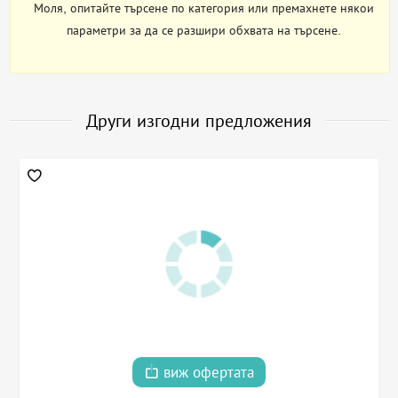
Моля, опитайте търсене по категория или премахнете някои
параметри за да се разшири обхвата на търсене.
Други изгодни предложения
виж офертата