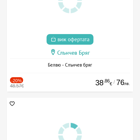
виж офертата
Слънчев Бряг
Белвю - Слънчев бряг
-20%
.86
76
38
/
лв.
€
48.57€