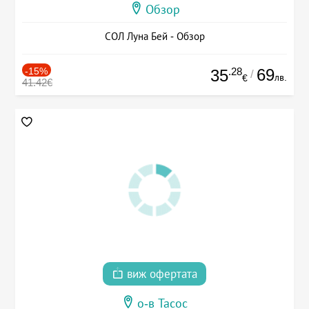
Обзор
СОЛ Луна Бей - Обзор
-15%
.28
69
35
/
лв.
€
41.42€
виж офертата
о-в Тасос