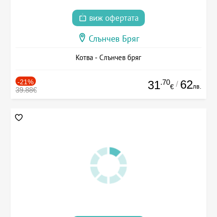
виж офертата
Слънчев Бряг
Котва - Слънчев бряг
-21%
.70
62
31
/
лв.
€
39.88€