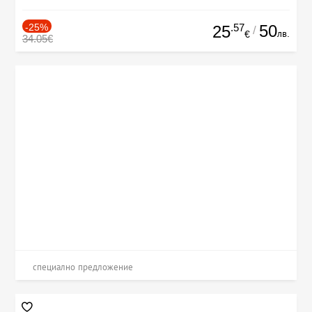
-25%
.57
50
25
/
лв.
€
34.05€
специално предложение