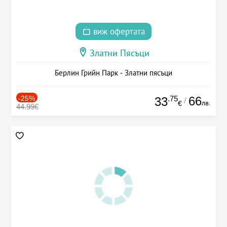
виж офертата
Златни Пясъци
Берлин Грийн Парк - Златни пясъци
-25%
.75
66
33
/
лв.
€
44.99€