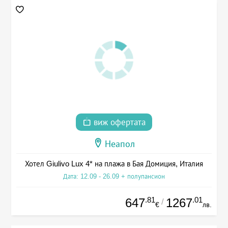
виж офертата
Неапол
Хотел Giulivo Lux 4* на плажа в Бая Домиция, Италия
Дата: 12.09 - 26.09 + полупансион
.81
.01
647
1267
/
€
лв.