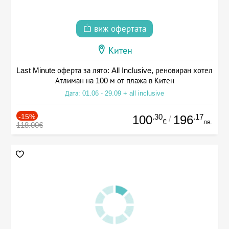
виж офертата
Китен
Last Minute оферта за лято: All Inclusive, реновиран хотел
Атлиман на 100 м от плажа в Китен
Дата: 01.06 - 29.09 + all inclusive
-15%
.30
.17
100
196
/
€
лв.
118.00€