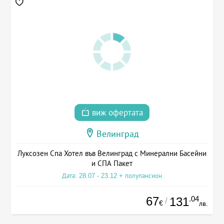
виж офертата
Велинград
Луксозен Спа Хотел във Велинград с Минерални Басейни
и СПА Пакет
Дата: 28.07 - 23.12 + полупансион
67
.04
131
/
€
лв.