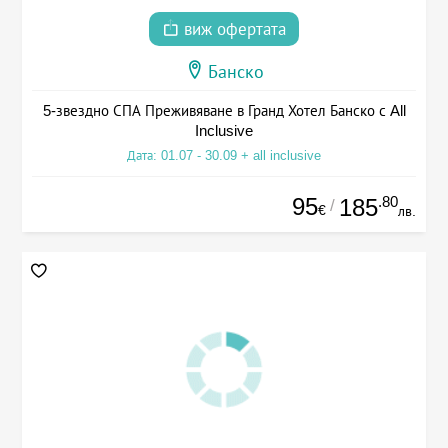
виж офертата
Банско
5-звездно СПА Преживяване в Гранд Хотел Банско с All
Inclusive
Дата: 01.07 - 30.09 + all inclusive
95
.80
185
/
€
лв.