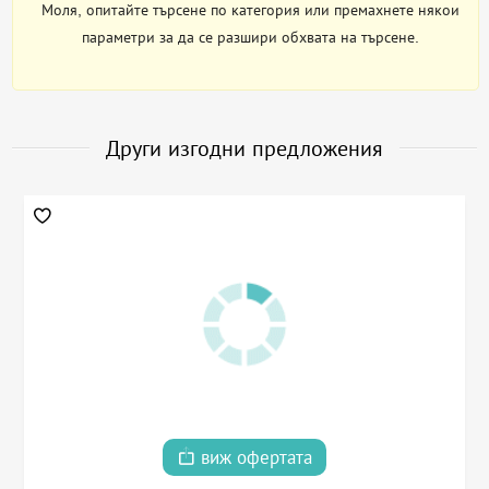
Моля, опитайте търсене по категория или премахнете някои
параметри за да се разшири обхвата на търсене.
Други изгодни предложения
виж офертата