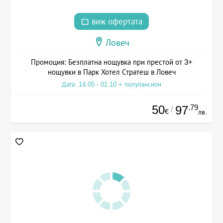
виж офертата
Ловеч
Промоция: Безплатна нощувка при престой от 3+
нощувки в Парк Хотел Стратеш в Ловеч
Дата: 14.05 - 01.10 + полупансион
50
.79
97
/
€
лв.