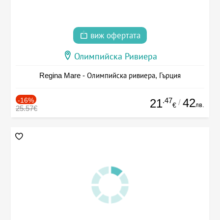
виж офертата
Олимпийска Ривиера
Regina Mare - Олимпийска ривиера, Гърция
-16%
.47
42
21
/
лв.
€
25.57€