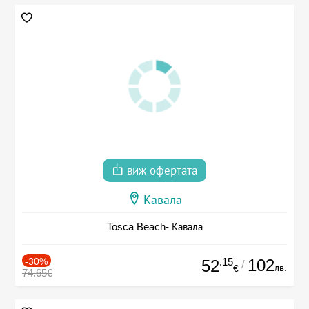
виж офертата
Кавала
Tosca Beach- Кавала
-30%
.15
102
52
/
лв.
€
74.65€