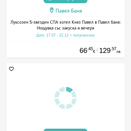
Павел Баня
Луксозен 5-звезден СПА хотел Княз Павел в Павел баня:
Нощувка със закуска и вечеря
Дата: 17.07 - 22.12 + полупансион
.45
.97
66
129
/
€
лв.