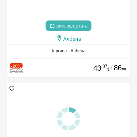
виж офертата
Албена
Гергана - Албена
-20%
.97
86
43
/
лв.
€
54.66€