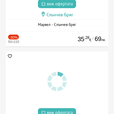
виж офертата
Слънчев Бряг
Марвел - Слънчев бряг
-30%
.28
69
35
/
лв.
€
50.11€
виж офертата