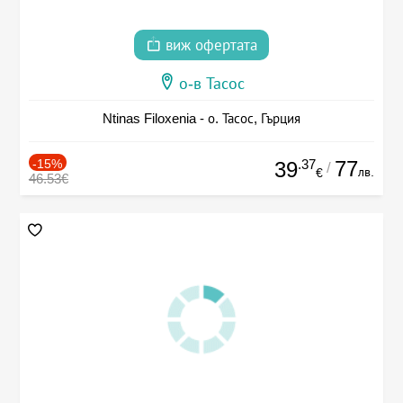
виж офертата
о-в Тасос
Ntinas Filoxenia - о. Тасос, Гърция
-15%
.37
77
39
/
лв.
€
46.53€