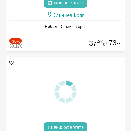
виж офертата
Слънчев Бряг
Нобел - Слънчев бряг
-30%
.32
73
37
/
лв.
€
53.17€
виж офертата