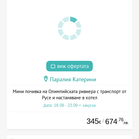
виж офертата
Паралия Катерини
Мини почивка на Олимпийската ривиера с транспорт от
Русе и настаняване в хотел
Дата: 18.09 - 23.09 + закуска
345
.76
674
/
€
лв.