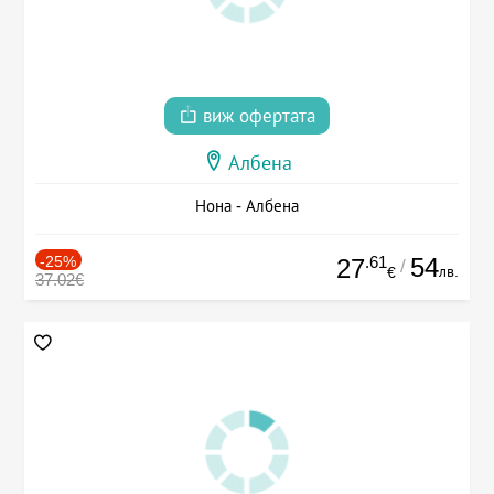
виж офертата
Албена
Нона - Албена
-25%
.61
54
27
/
лв.
€
37.02€