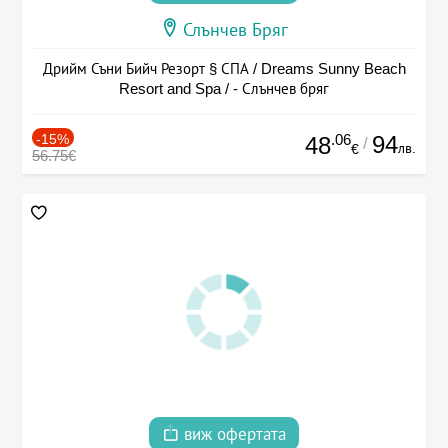
Слънчев Бряг
Дрийм Съни Бийч Резорт § СПА / Dreams Sunny Beach
Resort and Spa / - Слънчев бряг
-15%
.06
94
48
/
лв.
€
56.75€
виж офертата