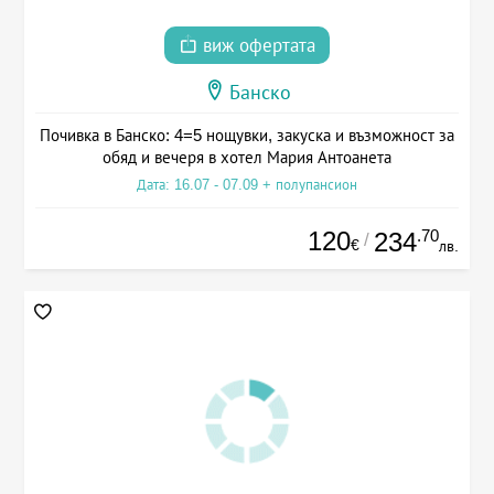
виж офертата
Банско
Почивка в Банско: 4=5 нощувки, закуска и възможност за
обяд и вечеря в хотел Мария Антоанета
Дата: 16.07 - 07.09 + полупансион
120
.70
234
/
€
лв.