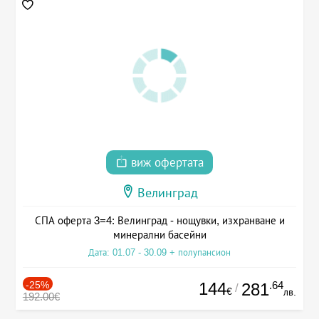
виж офертата
Велинград
СПА оферта 3=4: Велинград - нощувки, изхранване и
минерални басейни
Дата: 01.07 - 30.09 + полупансион
-25%
144
.64
281
/
€
лв.
192.00€