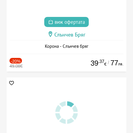
виж офертата
Слънчев Бряг
Корона - Слънчев бряг
-20%
.37
77
39
/
лв.
€
49.08€