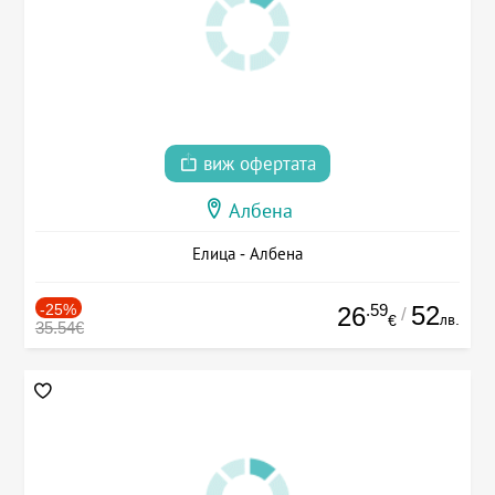
виж офертата
Албена
Елица - Албена
-25%
.59
52
26
/
лв.
€
35.54€