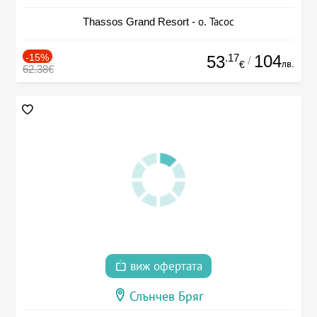
Thassos Grand Resort - о. Тасос
-15%
.17
104
53
/
лв.
€
62.38€
виж офертата
Слънчев Бряг