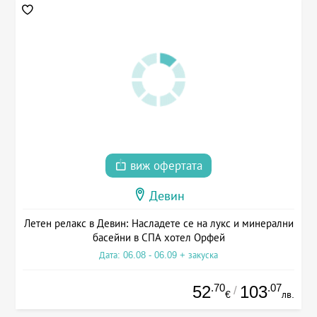
виж офертата
Девин
Летен релакс в Девин: Насладете се на лукс и минерални
басейни в СПА хотел Орфей
Дата: 06.08 - 06.09 + закуска
.70
.07
52
103
/
€
лв.