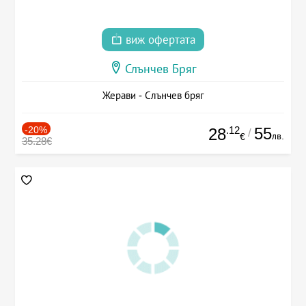
виж офертата
Слънчев Бряг
Жерави - Слънчев бряг
-20%
.12
55
28
/
лв.
€
35.28€