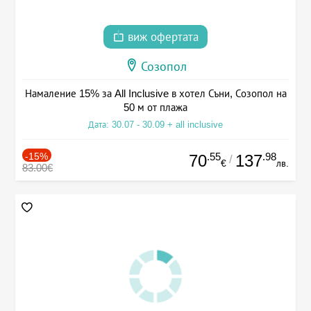
виж офертата
Созопол
Намаление 15% за All Inclusive в хотел Съни, Созопол на
50 м от плажа
Дата: 30.07 - 30.09 + all inclusive
-15%
.55
.98
70
137
/
€
лв.
83.00€