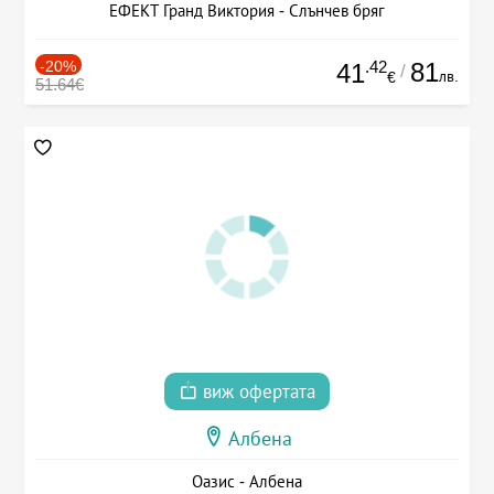
ЕФЕКТ Гранд Виктория - Слънчев бряг
-20%
.42
81
41
/
лв.
€
51.64€
виж офертата
Албена
Оазис - Албена