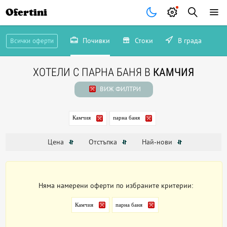
Ofertini
Почивки
Стоки
В града
Всички оферти
ХОТЕЛИ С ПАРНА БАНЯ В
КАМЧИЯ
ВИЖ ФИЛТРИ
Камчия
парна баня
Цена
Отстъпка
Най-нови
Няма намерени оферти по избраните критерии:
Камчия
парна баня