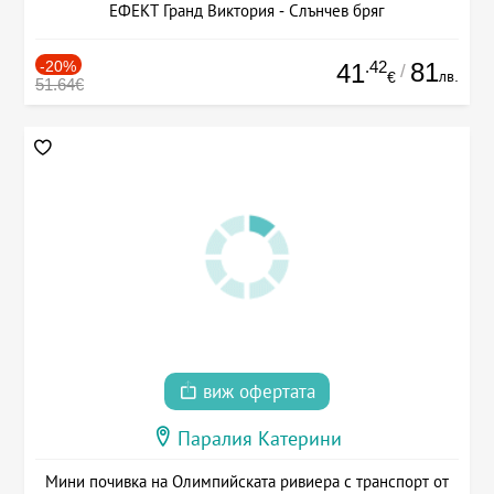
ЕФЕКТ Гранд Виктория - Слънчев бряг
-20%
.42
81
41
/
лв.
€
51.64€
виж офертата
Паралия Катерини
Мини почивка на Олимпийската ривиера с транспорт от