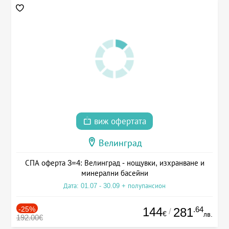
виж офертата
Велинград
СПА оферта 3=4: Велинград - нощувки, изхранване и
минерални басейни
Дата: 01.07 - 30.09 + полупансион
-25%
144
.64
281
/
€
лв.
192.00€