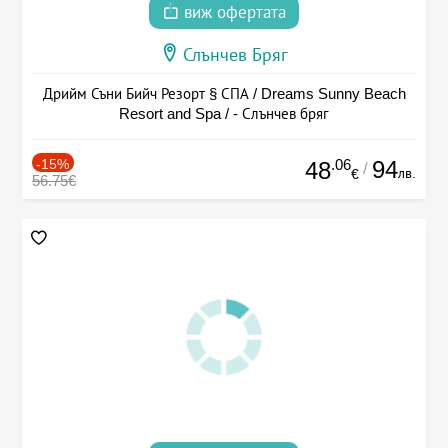
виж офертата
Слънчев Бряг
Дрийм Съни Бийч Резорт § СПА / Dreams Sunny Beach
Resort and Spa / - Слънчев бряг
-15%
.06
94
48
/
лв.
€
56.75€