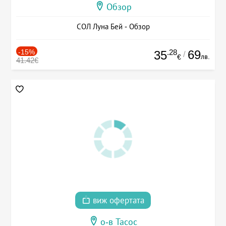
Обзор
СОЛ Луна Бей - Обзор
-15%
.28
69
35
/
лв.
€
41.42€
виж офертата
о-в Тасос