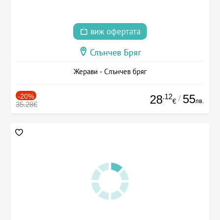
виж офертата
Слънчев Бряг
Жерави - Слънчев бряг
-20%
.12
55
28
/
лв.
€
35.28€