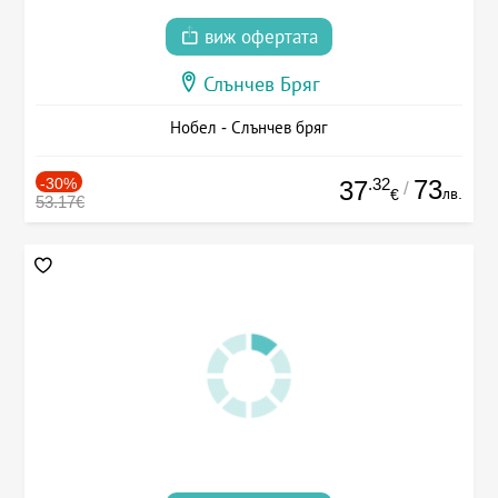
виж офертата
Слънчев Бряг
Нобел - Слънчев бряг
-30%
.32
73
37
/
лв.
€
53.17€