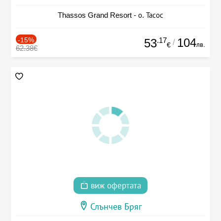
Thassos Grand Resort - о. Тасос
-15%
.17
104
53
/
лв.
€
62.38€
виж офертата
Слънчев Бряг