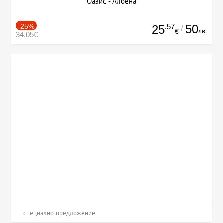
Оазис - Албена
-25%
.57
50
25
/
лв.
€
34.05€
специално предложение