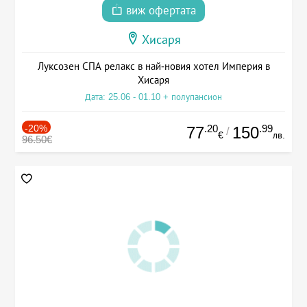
виж офертата
Хисаря
Луксозен СПА релакс в най-новия хотел Империя в
Хисаря
Дата: 25.06 - 01.10 + полупансион
-20%
.20
.99
77
150
/
€
лв.
96.50€