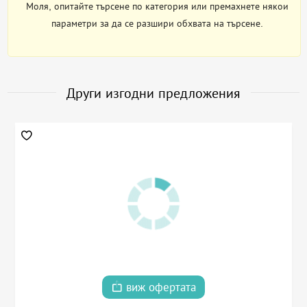
Моля, опитайте търсене по категория или премахнете някои
параметри за да се разшири обхвата на търсене.
Други изгодни предложения
виж офертата