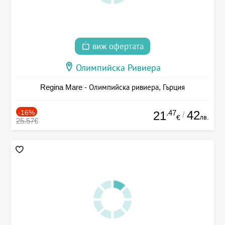
виж офертата
Олимпийска Ривиера
Regina Mare - Олимпийска ривиера, Гърция
-16%
.47
42
21
/
лв.
€
25.57€