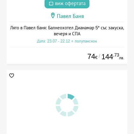
виж офертата
Павел Баня
Лято в Павел баня: Балнеохотел Дианамар 5* със закуска,
вечеря и СПА
Дата: 23.07 - 22.12 + полупансион
74
.73
144
/
€
лв.