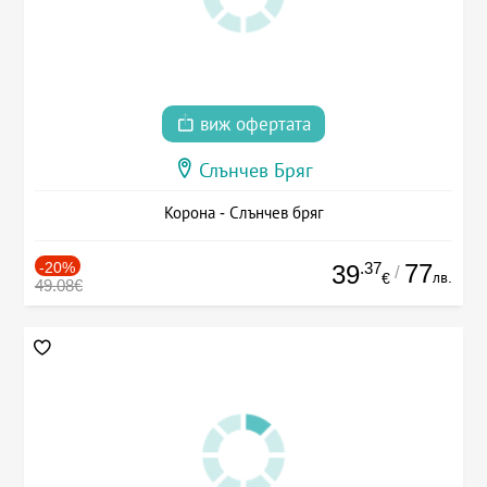
виж офертата
Слънчев Бряг
Корона - Слънчев бряг
-20%
.37
77
39
/
лв.
€
49.08€