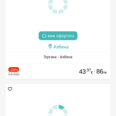
виж офертата
Албена
Гергана - Албена
-20%
.97
86
43
/
лв.
€
54.66€