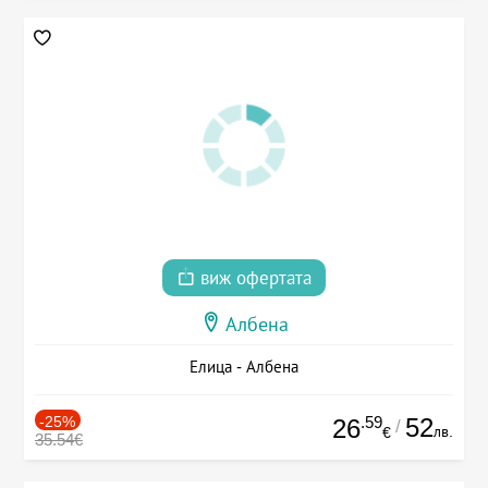
виж офертата
Албена
Елица - Албена
-25%
.59
52
26
/
лв.
€
35.54€