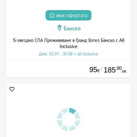
виж офертата
Банско
5-звездно СПА Преживяване в Гранд Хотел Банско с All
Inclusive
Дата: 01.07 - 30.09 + all inclusive
95
.80
185
/
€
лв.