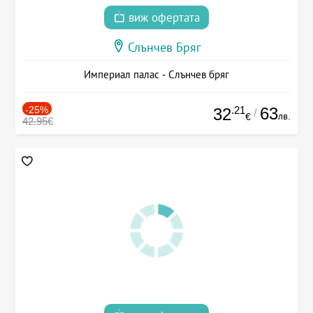
виж офертата
Слънчев Бряг
Империал палас - Слънчев бряг
-25%
.21
63
32
/
лв.
€
42.95€