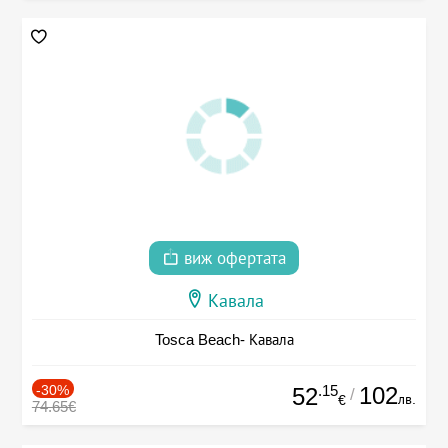
виж офертата
Кавала
Tosca Beach- Кавала
-30%
.15
102
52
/
лв.
€
74.65€