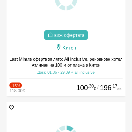
виж офертата
Китен
Last Minute оферта за лято: All Inclusive, реновиран хотел
Атлиман на 100 м от плажа в Китен
Дата: 01.06 - 29.09 + all inclusive
-15%
.30
.17
100
196
/
€
лв.
118.00€