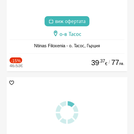
виж офертата
о-в Тасос
Ntinas Filoxenia - о. Тасос, Гърция
-15%
.37
77
39
/
лв.
€
46.53€