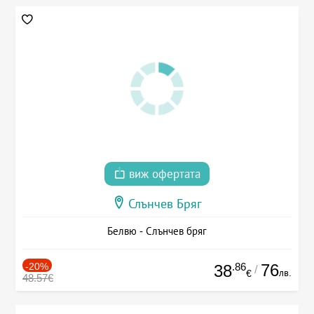
виж офертата
Слънчев Бряг
Белвю - Слънчев бряг
-20%
.86
76
38
/
лв.
€
48.57€