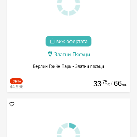
виж офертата
Златни Пясъци
Берлин Грийн Парк - Златни пясъци
-25%
.75
66
33
/
лв.
€
44.99€