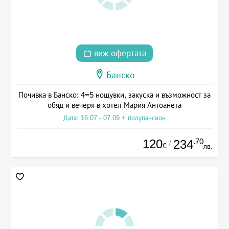
виж офертата
Банско
Почивка в Банско: 4=5 нощувки, закуска и възможност за
обяд и вечеря в хотел Мария Антоанета
Дата: 16.07 - 07.09 + полупансион
120
.70
234
/
€
лв.