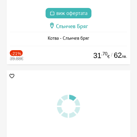
виж офертата
Слънчев Бряг
Котва - Слънчев бряг
-21%
.70
62
31
/
лв.
€
39.88€