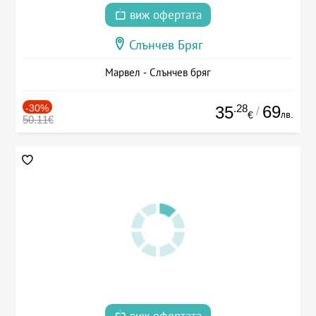
виж офертата
Слънчев Бряг
Марвел - Слънчев бряг
-30%
.28
69
35
/
лв.
€
50.11€