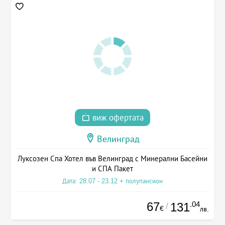
виж офертата
Велинград
Луксозен Спа Хотел във Велинград с Минерални Басейни
и СПА Пакет
Дата: 28.07 - 23.12 + полупансион
67
.04
131
/
€
лв.