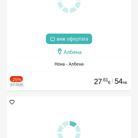
виж офертата
Албена
Нона - Албена
-25%
.61
54
27
/
лв.
€
37.02€