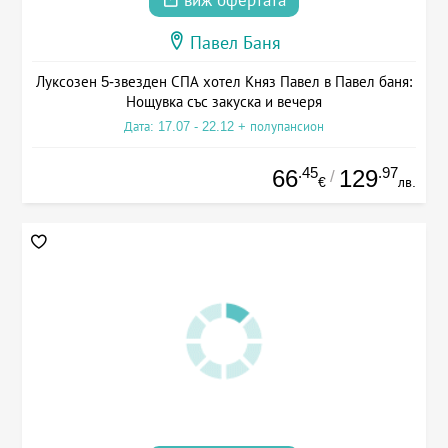
виж офертата
Павел Баня
Луксозен 5-звезден СПА хотел Княз Павел в Павел баня:
Нощувка със закуска и вечеря
Дата: 17.07 - 22.12 + полупансион
.45
.97
66
129
/
€
лв.