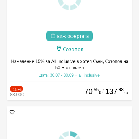
виж офертата
Созопол
Намаление 15% за All Inclusive в хотел Съни, Созопол на
50 м от плажа
Дата: 30.07 - 30.09 + all inclusive
-15%
.55
.98
70
137
/
€
лв.
83.00€