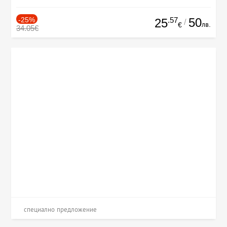
-25%
.57
50
25
/
лв.
€
34.05€
специално предложение