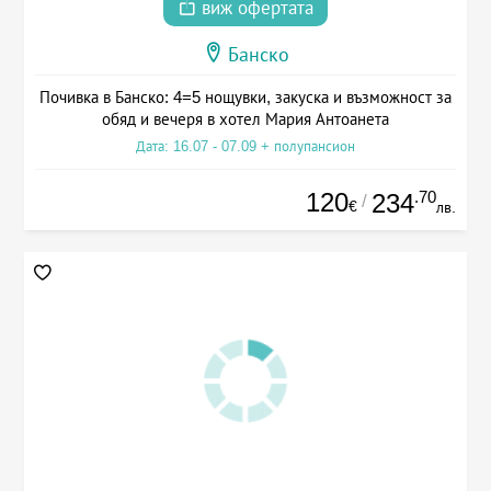
виж офертата
Банско
Почивка в Банско: 4=5 нощувки, закуска и възможност за
обяд и вечеря в хотел Мария Антоанета
Дата: 16.07 - 07.09 + полупансион
120
.70
234
/
€
лв.