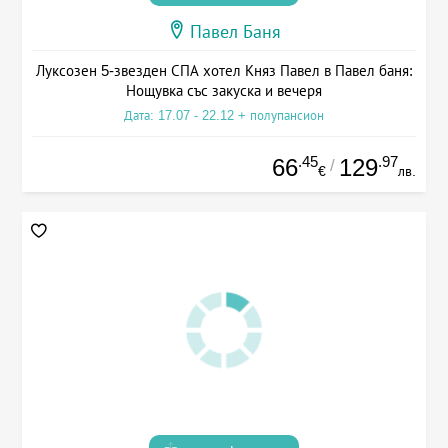
Павел Баня
Луксозен 5-звезден СПА хотел Княз Павел в Павел баня:
Нощувка със закуска и вечеря
Дата: 17.07 - 22.12 + полупансион
.45
.97
66
129
/
€
лв.