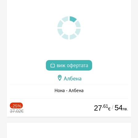
виж офертата
Албена
Нона - Албена
-25%
.61
54
27
/
лв.
€
37.02€