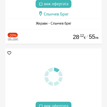
виж офертата
Слънчев Бряг
Жерави - Слънчев бряг
-20%
.12
55
28
/
лв.
€
35.28€
виж офертата