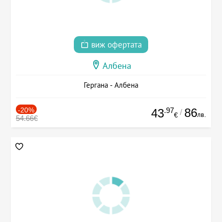
виж офертата
Албена
Гергана - Албена
-20%
.97
86
43
/
лв.
€
54.66€