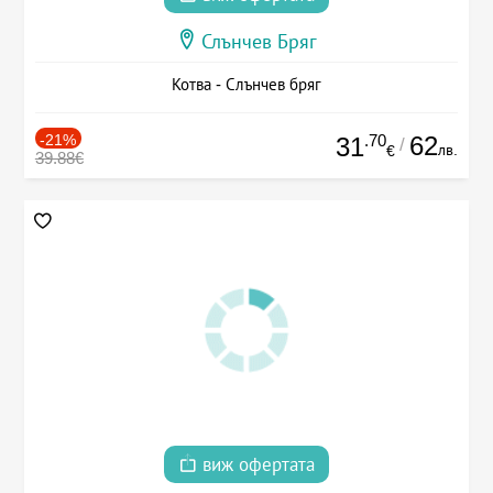
Слънчев Бряг
Котва - Слънчев бряг
-21%
.70
62
31
/
лв.
€
39.88€
виж офертата