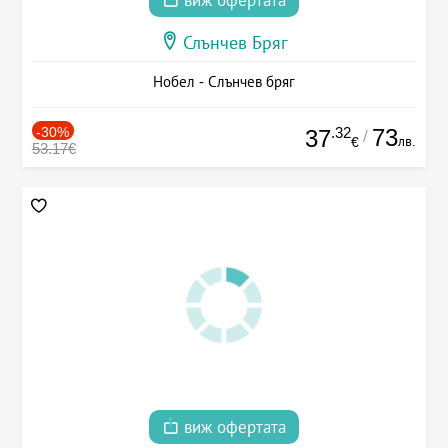
виж офертата
Слънчев Бряг
Нобел - Слънчев бряг
-30%
.32
73
37
/
лв.
€
53.17€
виж офертата