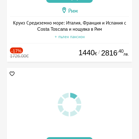
Рим
Круиз Средиземно море: Италия, Франция и Испания с
Costa Toscana и нощувка в Рим
+ пълен пансион
-17%
1440
.40
2816
/
€
лв.
1726.00€