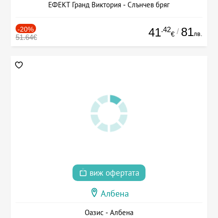
ЕФЕКТ Гранд Виктория - Слънчев бряг
-20%
.42
81
41
/
лв.
€
51.64€
виж офертата
Албена
Оазис - Албена