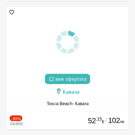
виж офертата
Кавала
Tosca Beach- Кавала
-30%
.15
102
52
/
лв.
€
74.65€