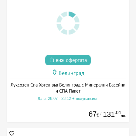
виж офертата
Велинград
Луксозен Спа Хотел във Велинград с Минерални Басейни
и СПА Пакет
Дата: 28.07 - 23.12 + полупансион
67
.04
131
/
€
лв.