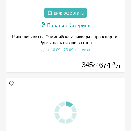
виж офертата
Паралия Катерини
Мини почивка на Олимпийската ривиера с транспорт от
Русе и настаняване в хотел
Дата: 18.09 - 23.09 + закуска
345
.76
674
/
€
лв.