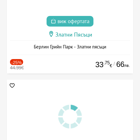
виж офертата
Златни Пясъци
Берлин Грийн Парк - Златни пясъци
-25%
.75
66
33
/
лв.
€
44.99€