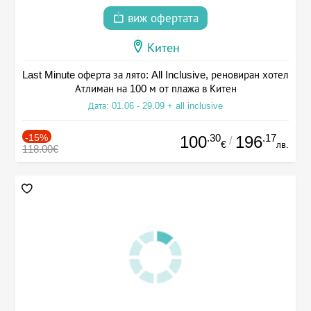
виж офертата
Китен
Last Minute оферта за лято: All Inclusive, реновиран хотел
Атлиман на 100 м от плажа в Китен
Дата: 01.06 - 29.09 + all inclusive
-15%
.30
.17
100
196
/
€
лв.
118.00€