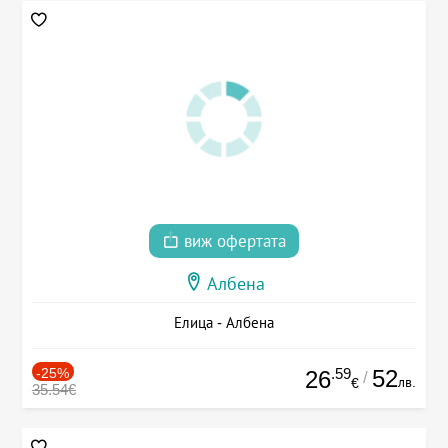
виж офертата
Албена
Елица - Албена
-25%
.59
52
26
/
лв.
€
35.54€