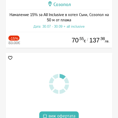
Созопол
Намаление 15% за All Inclusive в хотел Съни, Созопол на
50 м от плажа
Дата: 30.07 - 30.09 + all inclusive
-15%
.55
.98
70
137
/
€
лв.
83.00€
виж офертата