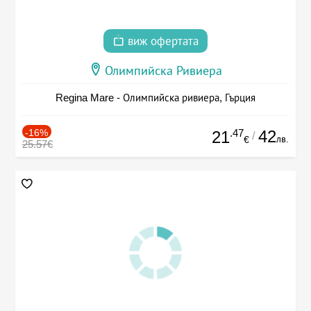
виж офертата
Олимпийска Ривиера
Regina Mare - Олимпийска ривиера, Гърция
-16%
.47
42
21
/
лв.
€
25.57€