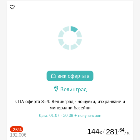
виж офертата
Велинград
СПА оферта 3=4: Велинград - нощувки, изхранване и
минерални басейни
Дата: 01.07 - 30.09 + полупансион
-25%
144
.64
281
/
€
лв.
192.00€