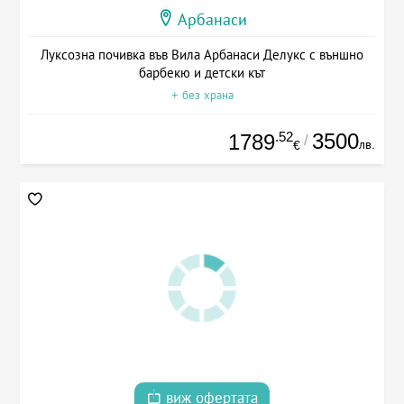
Арбанаси
Луксозна почивка във Вила Арбанаси Делукс с външно
барбекю и детски кът
+ без храна
.52
3500
1789
/
лв.
€
виж офертата