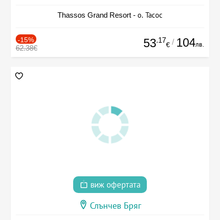
Thassos Grand Resort - о. Тасос
-15%
.17
104
53
/
лв.
€
62.38€
виж офертата
Слънчев Бряг