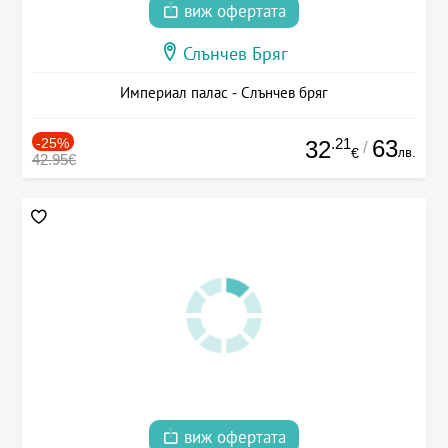
виж офертата
Слънчев Бряг
Империал палас - Слънчев бряг
-25%
.21
63
32
/
лв.
€
42.95€
виж офертата