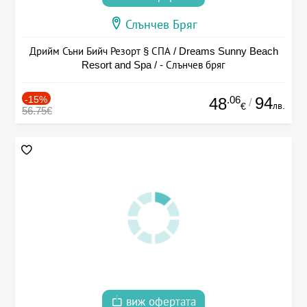
Слънчев Бряг
Дрийм Съни Бийч Резорт § СПА / Dreams Sunny Beach
Resort and Spa / - Слънчев бряг
-15%
.06
94
48
/
лв.
€
56.75€
виж офертата