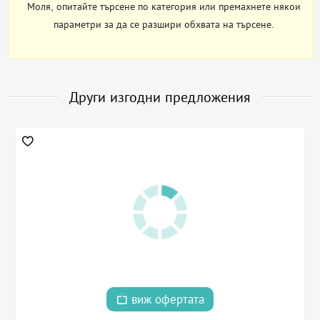
Моля, опитайте търсене по категория или премахнете някои
параметри за да се разшири обхвата на търсене.
Други изгодни предложения
виж офертата