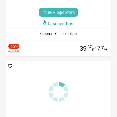
виж офертата
Слънчев Бряг
Корона - Слънчев бряг
-20%
.37
77
39
/
лв.
€
49.08€