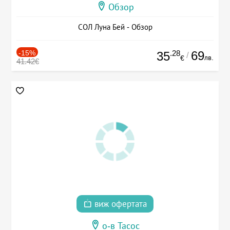
Обзор
СОЛ Луна Бей - Обзор
-15%
.28
69
35
/
лв.
€
41.42€
виж офертата
о-в Тасос