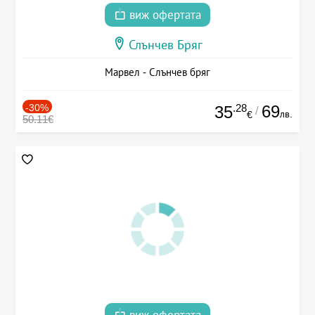
виж офертата
Слънчев Бряг
Марвел - Слънчев бряг
-30%
.28
69
35
/
лв.
€
50.11€