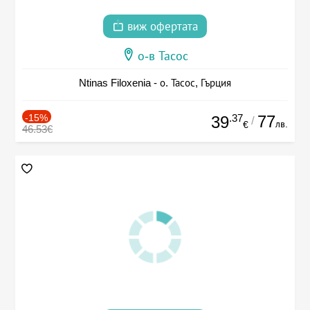
виж офертата
о-в Тасос
Ntinas Filoxenia - о. Тасос, Гърция
-15%
.37
77
39
/
лв.
€
46.53€