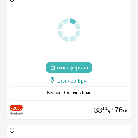
виж офертата
Слънчев Бряг
Белвю - Слънчев бряг
-20%
.86
76
38
/
лв.
€
48.57€