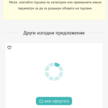
Моля, опитайте търсене по категория или премахнете някои
параметри за да се разшири обхвата на търсене.
Други изгодни предложения
виж офертата