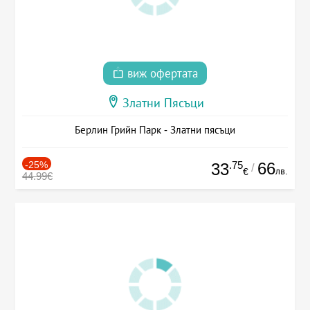
виж офертата
Златни Пясъци
Берлин Грийн Парк - Златни пясъци
-25%
.75
66
33
/
лв.
€
44.99€