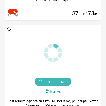
-30%
.32
73
37
/
лв.
€
53.17€
виж офертата
Китен
Last Minute оферта за лято: All Inclusive, реновиран хотел
Атлиман на 100 м от плажа в Китен