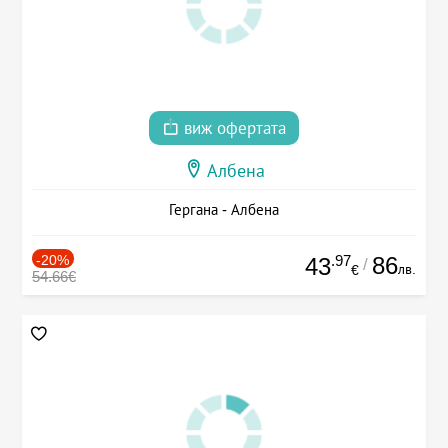
виж офертата
Албена
Гергана - Албена
-20%
.97
86
43
/
лв.
€
54.66€