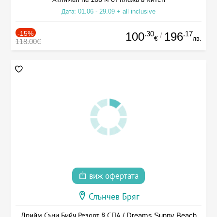
Дата: 01.06 - 29.09 + all inclusive
-15%
.30
.17
100
196
/
€
лв.
118.00€
виж офертата
Слънчев Бряг
Дрийм Съни Бийч Резорт § СПА / Dreams Sunny Beach