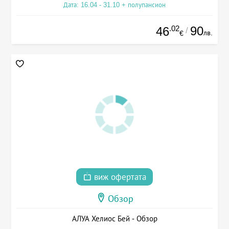
Дата: 16.04 - 31.10 + полупансион
.02
90
46
/
лв.
€
виж офертата
Обзор
АЛУА Хелиос Бей - Обзор