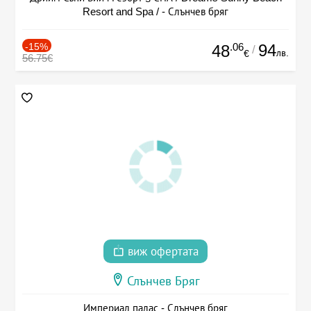
Resort and Spa / - Слънчев бряг
-15%
.06
94
48
/
лв.
€
56.75€
виж офертата
Слънчев Бряг
Империал палас - Слънчев бряг