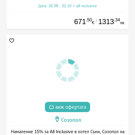
Дата: 16.09 - 31.10 + all inclusive
.50
.34
671
1313
/
€
лв.
виж офертата
Созопол
Намаление 15% за All Inclusive в хотел Съни, Созопол на