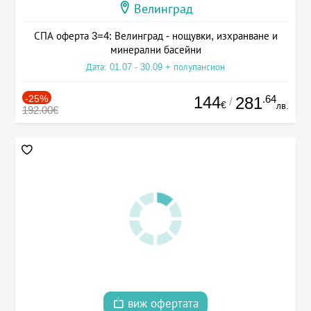
Велинград
СПА оферта 3=4: Велинград - нощувки, изхранване и
минерални басейни
Дата: 01.07 - 30.09 + полупансион
-25%
144
.64
281
/
€
лв.
192.00€
виж офертата