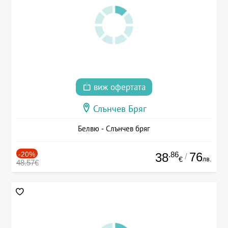
виж офертата
Слънчев Бряг
Белвю - Слънчев бряг
-20%
.86
76
38
/
лв.
€
48.57€