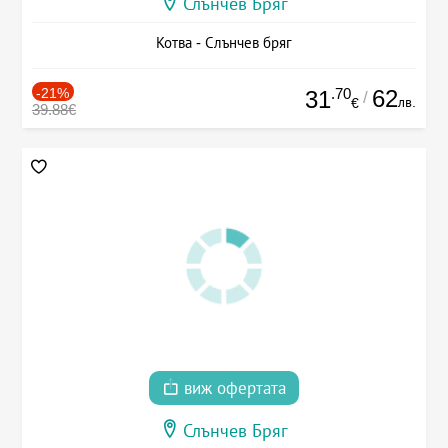
Слънчев Бряг
Котва - Слънчев бряг
-21%
.70
62
31
/
лв.
€
39.88€
виж офертата
Слънчев Бряг