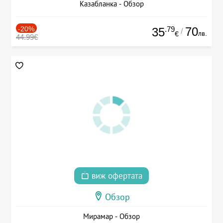
Казабланка - Обзор
-20%
.79
70
35
/
лв.
€
44.99€
виж офертата
Обзор
Мирамар - Обзор