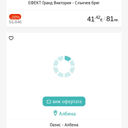
ЕФЕКТ Гранд Виктория - Слънчев бряг
-20%
.42
81
41
/
лв.
€
51.64€
виж офертата
Албена
Оазис - Албена