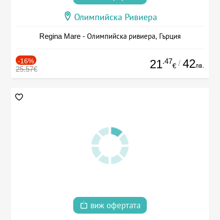
Олимпийска Ривиера
Regina Mare - Олимпийска ривиера, Гърция
-16%
.47
42
21
/
лв.
€
25.57€
виж офертата