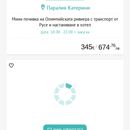
Паралия Катерини
Мини почивка на Олимпийската ривиера с транспорт от
Русе и настаняване в хотел
Дата: 18.09 - 23.09 + закуска
345
.76
674
/
€
лв.
виж офертата