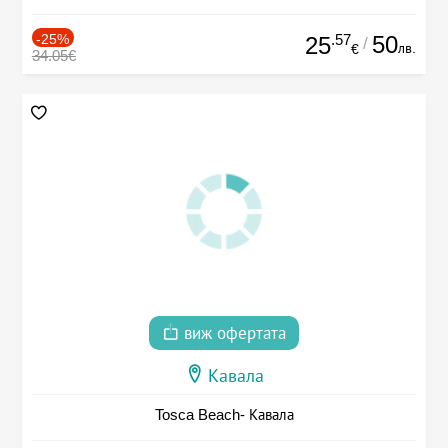
-25%
.57
50
25
/
лв.
€
34.05€
виж офертата
Кавала
Tosca Beach- Кавала