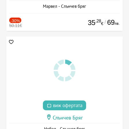
Марвел - Слънчев бряг
-30%
.28
69
35
/
лв.
€
50.11€
виж офертата
Слънчев Бряг
Нобел - Слънчев бряг