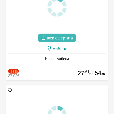
виж офертата
Албена
Нона - Албена
-25%
.61
54
27
/
лв.
€
37.02€