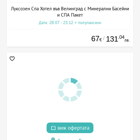
Луксозен Спа Хотел във Велинград с Минерални Басейни
и СПА Пакет
Дата: 28.07 - 23.12 + полупансион
67
.04
131
/
€
лв.
виж офертата