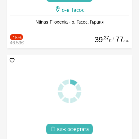
о-в Тасос
Ntinas Filoxenia - о. Тасос, Гърция
-15%
.37
77
39
/
лв.
€
46.53€
виж офертата