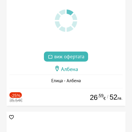
виж офертата
Албена
Елица - Албена
-25%
.59
52
26
/
лв.
€
35.54€