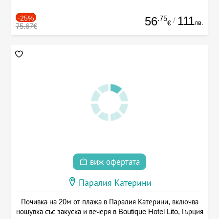
-25%
.75
111
56
/
лв.
€
75.67€
виж офертата
Паралия Катерини
Почивка на 20м от плажа в Паралия Катерини, включва
нощувка със закуска и вечеря в Boutique Hotel Lito, Гърция