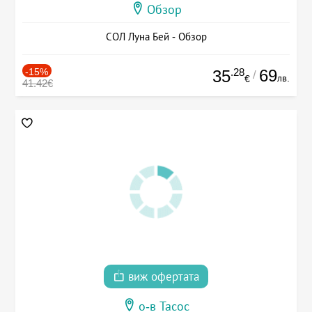
Обзор
СОЛ Луна Бей - Обзор
-15%
.28
69
35
/
лв.
€
41.42€
виж офертата
о-в Тасос