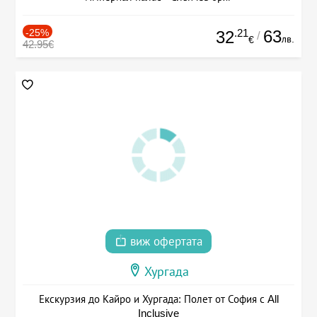
-25%
.21
63
32
/
лв.
€
42.95€
виж офертата
Хургада
Екскурзия до Кайро и Хургада: Полет от София с All
Inclusive