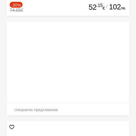
-30%
.15
102
52
/
лв.
€
74.65€
специално предложение