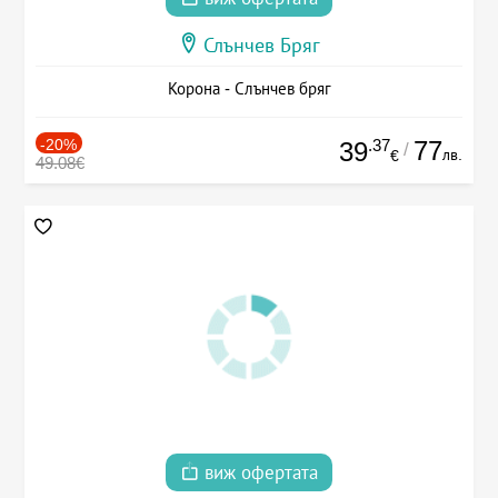
Слънчев Бряг
Корона - Слънчев бряг
-20%
.37
77
39
/
лв.
€
49.08€
виж офертата