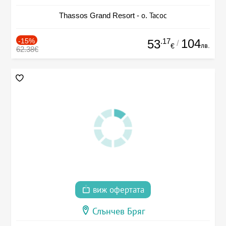
Thassos Grand Resort - о. Тасос
-15%
.17
104
53
/
лв.
€
62.38€
виж офертата
Слънчев Бряг