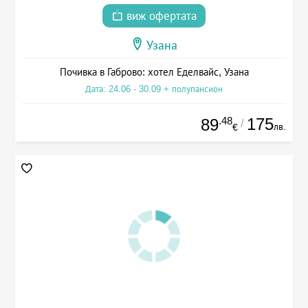
виж офертата
Узана
Почивка в Габрово: хотел Еделвайс, Узана
Дата: 24.06 - 30.09 + полупансион
.48
175
89
/
лв.
€