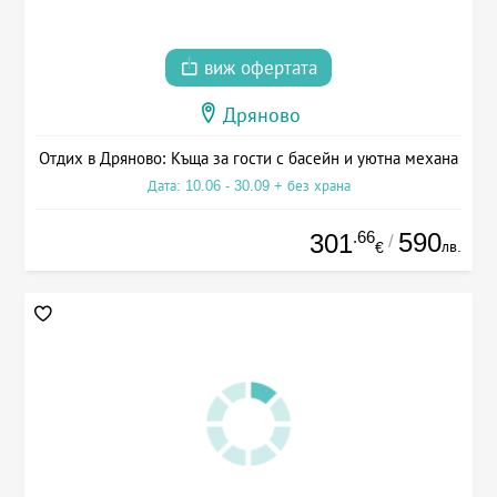
виж офертата
Дряново
Отдих в Дряново: Къща за гости с басейн и уютна механа
Дата: 10.06 - 30.09 + без храна
.66
590
301
/
лв.
€