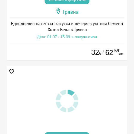
Трявна
Еднодневен пакет със закуска и вечеря в уютния Семеен
Хотел Бела в Трявна
Дата: 01.07 - 15.09 + полупансион
32
.59
62
/
€
лв.