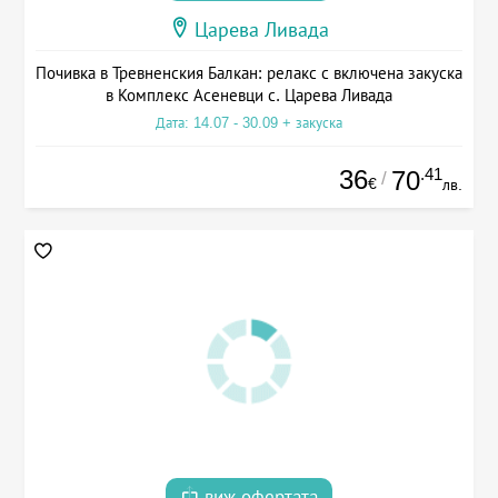
Царева Ливада
Почивка в Тревненския Балкан: релакс с включена закуска
в Комплекс Асеневци с. Царева Ливада
Дата: 14.07 - 30.09 + закуска
36
.41
70
/
€
лв.
виж офертата