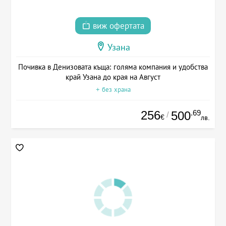
виж офертата
Узана
Почивка в Денизовата къща: голяма компания и удобства
край Узана до края на Август
+ без храна
256
.69
500
/
€
лв.