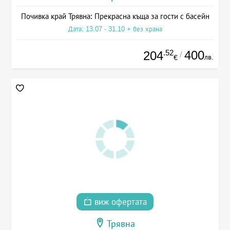
Почивка край Трявна: Прекрасна къща за гости с басейн
Дата: 13.07 - 31.10 + без храна
.52
400
204
/
лв.
€
виж офертата
Трявна