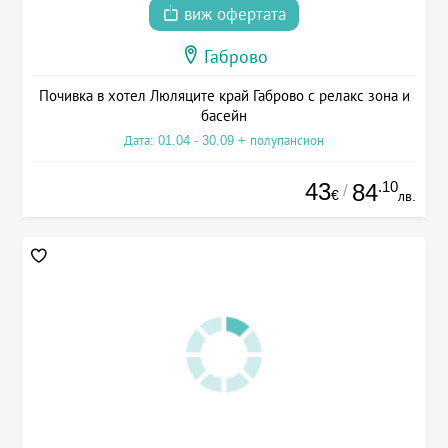
виж офертата
Габрово
Почивка в хотел Люляците край Габрово с релакс зона и
басейн
Дата: 01.04 - 30.09 + полупансион
43
.10
84
/
€
лв.