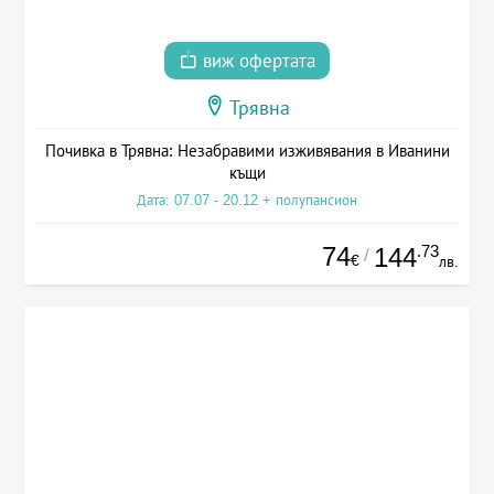
виж офертата
Трявна
Почивка в Трявна: Незабравими изживявания в Иванини
къщи
Дата: 07.07 - 20.12 + полупансион
74
.73
144
/
€
лв.