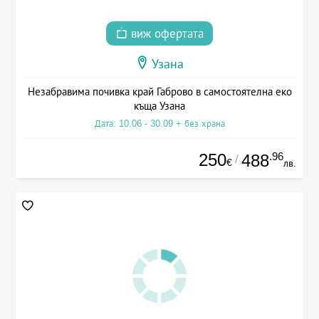
виж офертата
Узана
Незабравима почивка край Габрово в самостоятелна еко
къща Узана
Дата: 10.06 - 30.09 + без храна
250
.96
488
/
€
лв.