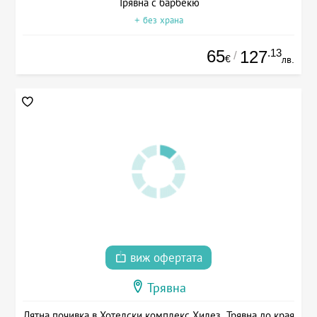
Трявна с барбекю
+ без храна
65
.13
127
/
€
лв.
виж офертата
Трявна
Лятна почивка в Хотелски комплекс Хилез, Трявна до края