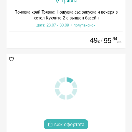
Трявна
Почивка край Трявна: Нощувка със закуска и вечеря в
хотел Куклите 2 с външен басейн
Дата: 23.07 - 30.09 + полупансион
49
.84
95
/
€
лв.
виж офертата