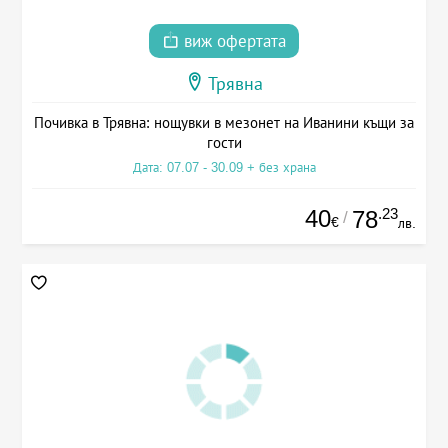
виж офертата
Трявна
Почивка в Трявна: нощувки в мезонет на Иванини къщи за
гости
Дата: 07.07 - 30.09 + без храна
40
.23
78
/
€
лв.