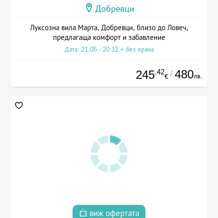
Добревци
Луксозна вила Марта, Добревци, близо до Ловеч,
предлагаща комфорт и забавление
Дата: 21.05 - 20.12 + без храна
.42
480
245
/
лв.
€
виж офертата