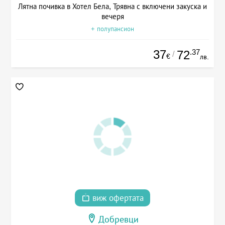
Лятна почивка в Хотел Бела, Трявна с включени закуска и
вечеря
+ полупансион
37
.37
72
/
€
лв.
виж офертата
Добревци