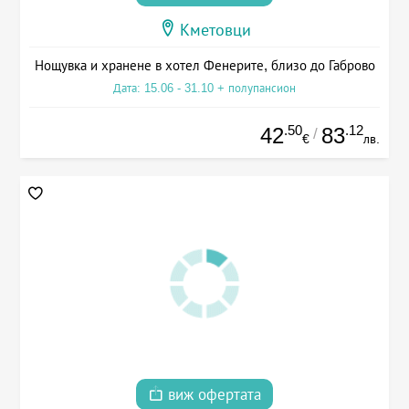
Кметовци
Нощувка и хранене в хотел Фенерите, близо до Габрово
Дата: 15.06 - 31.10 + полупансион
.50
.12
42
83
/
€
лв.
виж офертата