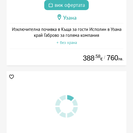
виж офертата
Узана
Изключителна почивка в Къща за гости Исполин в Узана
край Габрово за голяма компания
+ без храна
.58
760
388
/
лв.
€