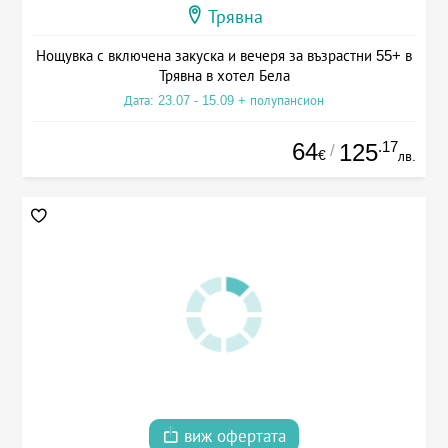
Трявна
Нощувка с включена закуска и вечеря за възрастни 55+ в
Трявна в хотел Бела
Дата: 23.07 - 15.09 + полупансион
64
.17
125
/
€
лв.
виж офертата