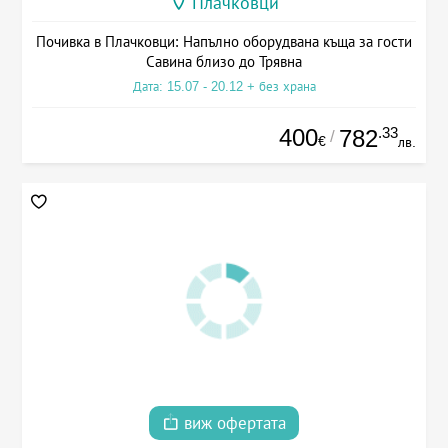
Плачковци
Почивка в Плачковци: Напълно оборудвана къща за гости
Савина близо до Трявна
Дата: 15.07 - 20.12 + без храна
400
.33
782
/
€
лв.
виж офертата