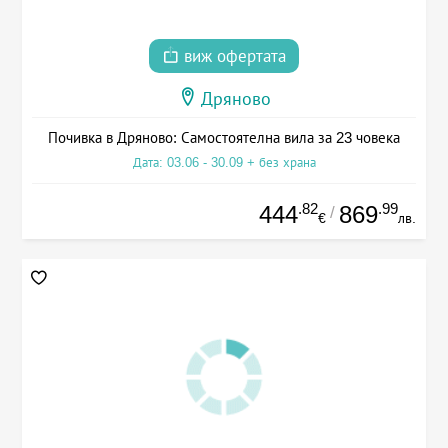
виж офертата
Дряново
Почивка в Дряново: Самостоятелна вила за 23 човека
Дата: 03.06 - 30.09 + без храна
.82
.99
444
869
/
€
лв.