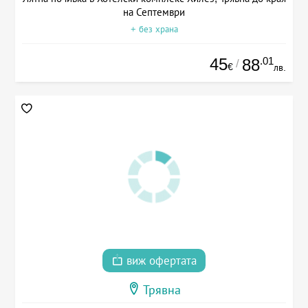
на Септември
+ без храна
45
.01
88
/
€
лв.
виж офертата
Трявна