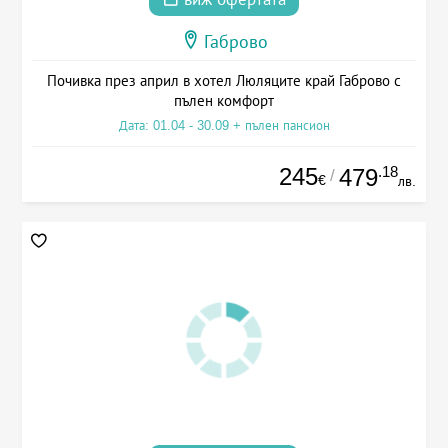
Габрово
Почивка през април в хотел Люляците край Габрово с
пълен комфорт
Дата: 01.04 - 30.09 + пълен пансион
245
.18
479
/
€
лв.