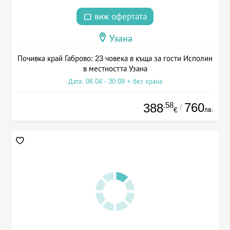
виж офертата
Узана
Почивка край Габрово: 23 човека в къща за гости Исполин
в местността Узана
Дата: 06.04 - 30.09 + без храна
.58
760
388
/
лв.
€