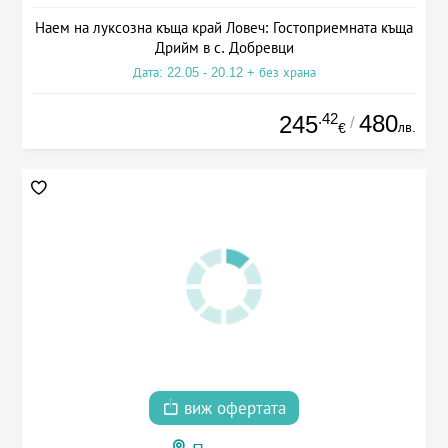
Наем на луксозна къща край Ловеч: Гостоприемната къща
Дрийм в с. Добревци
Дата: 22.05 - 20.12 + без храна
.42
480
245
/
лв.
€
виж офертата