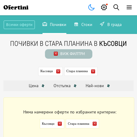
Ofertini
Почивки
Стоки
В града
Всички оферти
ПОЧИВКИ В СТАРА ПЛАНИНА В
КЪСОВЦИ
ВИЖ ФИЛТРИ
Късовци
Стара планина
Цена
Отстъпка
Най-нови
Няма намерени оферти по избраните критерии:
Късовци
Стара планина