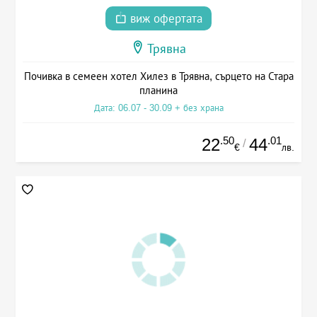
виж офертата
Трявна
Почивка в семеен хотел Хилез в Трявна, сърцето на Стара
планина
Дата: 06.07 - 30.09 + без храна
.50
.01
22
44
/
€
лв.