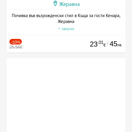
Жеравна
Почивка във възрожденски стил в Къща за гости Кенара,
Жеравна
+ закуска
-10%
.01
45
23
/
лв.
€
25.56€