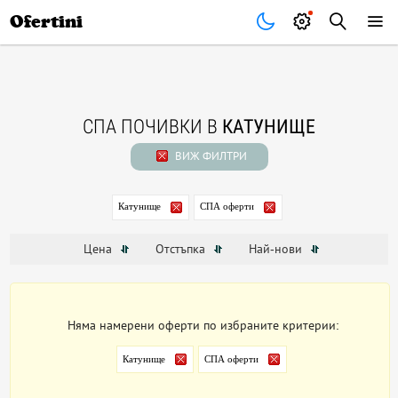
Почивки
Стоки
В града
Всички оферти
Ofertini
СПА ПОЧИВКИ В
КАТУНИЩЕ
ВИЖ ФИЛТРИ
Катунище
СПА оферти
Цена
Отстъпка
Най-нови
Няма намерени оферти по избраните критерии:
Катунище
СПА оферти