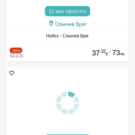
виж офертата
Слънчев Бряг
Нобел - Слънчев бряг
-30%
.32
73
37
/
лв.
€
53.17€