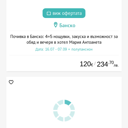
виж офертата
Банско
Почивка в Банско: 4=5 нощувки, закуска и възможност за
обяд и вечеря в хотел Мария Антоанета
Дата: 16.07 - 07.09 + полупансион
120
.70
234
/
€
лв.