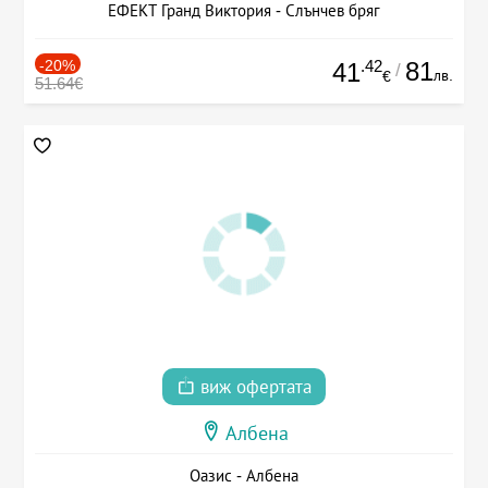
ЕФЕКТ Гранд Виктория - Слънчев бряг
-20%
.42
81
41
/
лв.
€
51.64€
виж офертата
Албена
Оазис - Албена