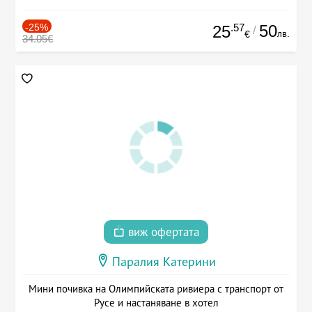
-25%
.57
50
25
/
лв.
€
34.05€
виж офертата
Паралия Катерини
Мини почивка на Олимпийската ривиера с транспорт от
Русе и настаняване в хотел