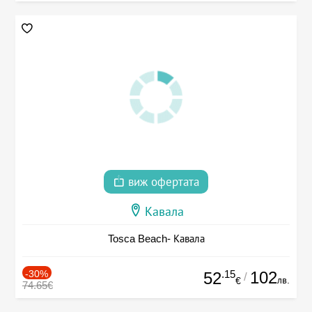
виж офертата
Кавала
Tosca Beach- Кавала
-30%
.15
102
52
/
лв.
€
74.65€