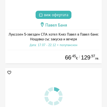
виж офертата
Павел Баня
Луксозен 5-звезден СПА хотел Княз Павел в Павел баня:
Нощувка със закуска и вечеря
Дата: 17.07 - 22.12 + полупансион
.45
.97
66
129
/
€
лв.