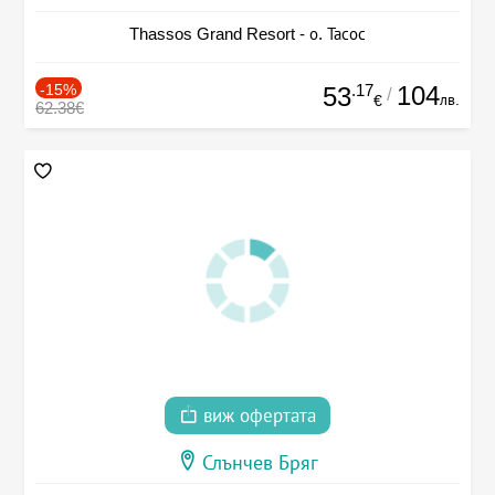
Thassos Grand Resort - о. Тасос
-15%
.17
104
53
/
лв.
€
62.38€
виж офертата
Слънчев Бряг