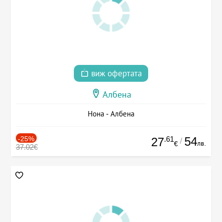
виж офертата
Албена
Нона - Албена
-25%
.61
54
27
/
лв.
€
37.02€