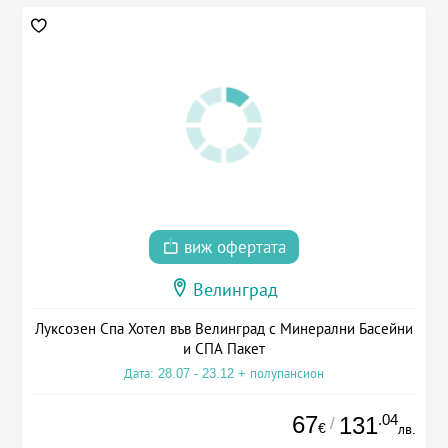
виж офертата
Велинград
Луксозен Спа Хотел във Велинград с Минерални Басейни
и СПА Пакет
Дата: 28.07 - 23.12 + полупансион
67
.04
131
/
€
лв.