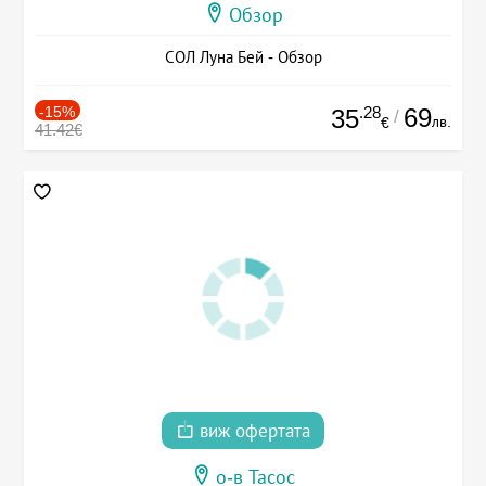
Обзор
СОЛ Луна Бей - Обзор
-15%
.28
69
35
/
лв.
€
41.42€
виж офертата
о-в Тасос