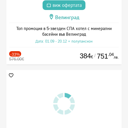
виж офертата
Велинград
Топ промоция в 5-звезден СПА хотел с минерални
басейни във Велинград
Дата: 01.09 - 20.12 + полупансион
-33%
384
.04
751
/
€
лв.
576.00€