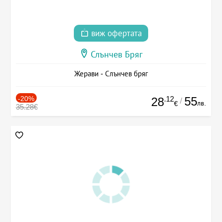
виж офертата
Слънчев Бряг
Жерави - Слънчев бряг
-20%
.12
55
28
/
лв.
€
35.28€