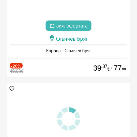
виж офертата
Слънчев Бряг
Корона - Слънчев бряг
-20%
.37
77
39
/
лв.
€
49.08€