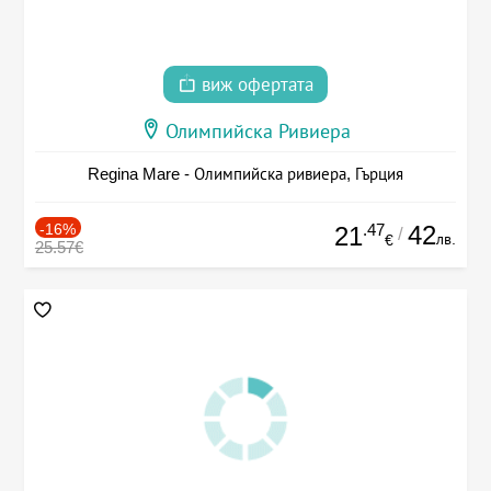
виж офертата
Олимпийска Ривиера
Regina Mare - Олимпийска ривиера, Гърция
-16%
.47
42
21
/
лв.
€
25.57€