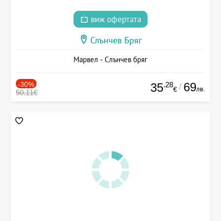
виж офертата
Слънчев Бряг
Марвел - Слънчев бряг
-30%
.28
69
35
/
лв.
€
50.11€