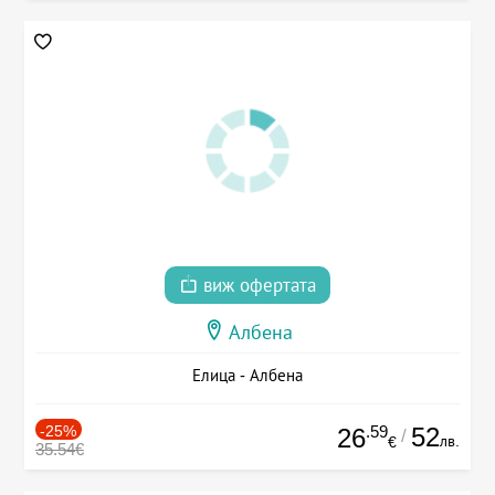
виж офертата
Албена
Елица - Албена
-25%
.59
52
26
/
лв.
€
35.54€