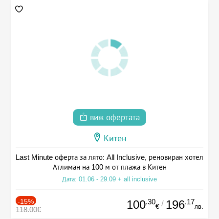
виж офертата
Китен
Last Minute оферта за лято: All Inclusive, реновиран хотел
Атлиман на 100 м от плажа в Китен
Дата: 01.06 - 29.09 + all inclusive
-15%
.30
.17
100
196
/
€
лв.
118.00€