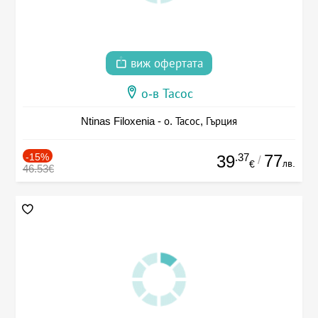
виж офертата
о-в Тасос
Ntinas Filoxenia - о. Тасос, Гърция
-15%
.37
77
39
/
лв.
€
46.53€