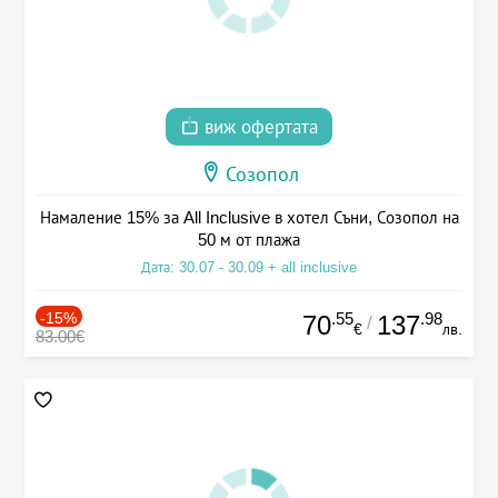
виж офертата
Созопол
Намаление 15% за All Inclusive в хотел Съни, Созопол на
50 м от плажа
Дата: 30.07 - 30.09 + all inclusive
-15%
.55
.98
70
137
/
€
лв.
83.00€