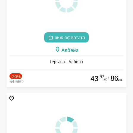
виж офертата
Албена
Гергана - Албена
-20%
.97
86
43
/
лв.
€
54.66€