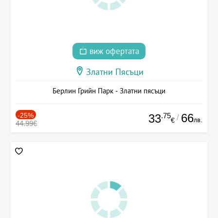
виж офертата
Златни Пясъци
Берлин Грийн Парк - Златни пясъци
-25%
.75
66
33
/
лв.
€
44.99€