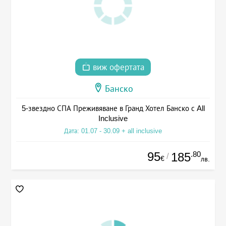
виж офертата
Банско
5-звездно СПА Преживяване в Гранд Хотел Банско с All
Inclusive
Дата: 01.07 - 30.09 + all inclusive
95
.80
185
/
€
лв.