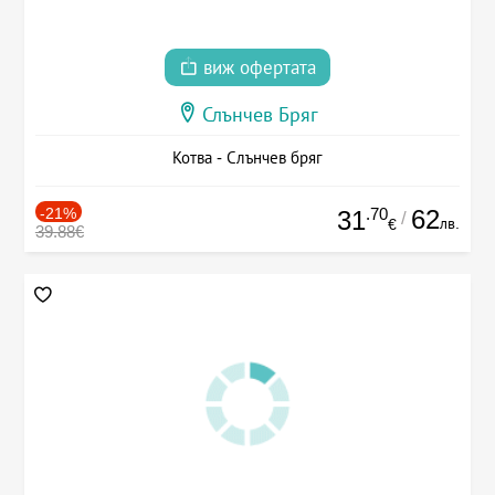
виж офертата
Слънчев Бряг
Котва - Слънчев бряг
-21%
.70
62
31
/
лв.
€
39.88€