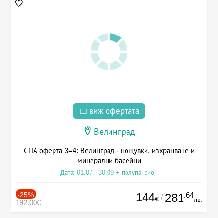
виж офертата
Велинград
СПА оферта 3=4: Велинград - нощувки, изхранване и
минерални басейни
Дата: 01.07 - 30.09 + полупансион
-25%
144
.64
281
/
€
лв.
192.00€