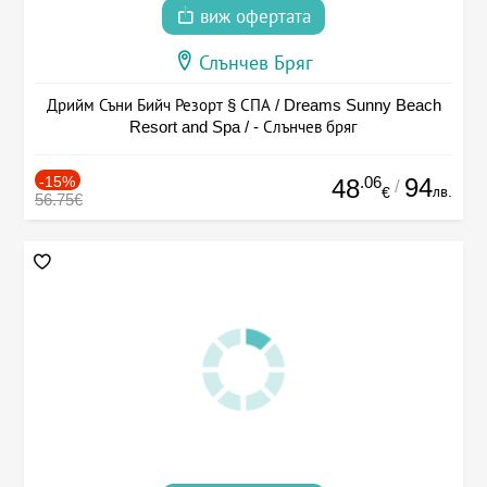
виж офертата
Слънчев Бряг
Дрийм Съни Бийч Резорт § СПА / Dreams Sunny Beach
Resort and Spa / - Слънчев бряг
-15%
.06
94
48
/
лв.
€
56.75€