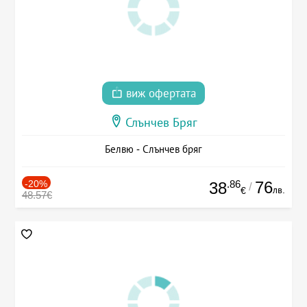
виж офертата
Слънчев Бряг
Белвю - Слънчев бряг
-20%
.86
76
38
/
лв.
€
48.57€