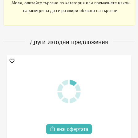
Моля, опитайте търсене по категория или премахнете някои
параметри за да се разшири обхвата на търсене.
Други изгодни предложения
виж офертата