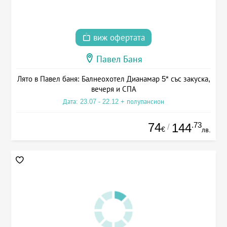
виж офертата
Павел Баня
Лято в Павел баня: Балнеохотел Дианамар 5* със закуска,
вечеря и СПА
Дата: 23.07 - 22.12 + полупансион
74
.73
144
/
€
лв.