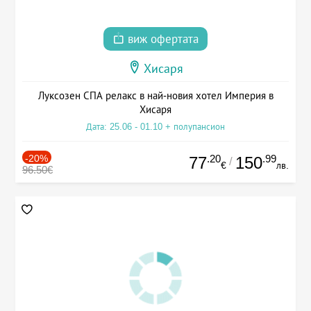
виж офертата
Хисаря
Луксозен СПА релакс в най-новия хотел Империя в
Хисаря
Дата: 25.06 - 01.10 + полупансион
-20%
.20
.99
77
150
/
€
лв.
96.50€