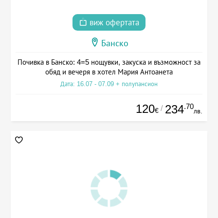
виж офертата
Банско
Почивка в Банско: 4=5 нощувки, закуска и възможност за
обяд и вечеря в хотел Мария Антоанета
Дата: 16.07 - 07.09 + полупансион
120
.70
234
/
€
лв.