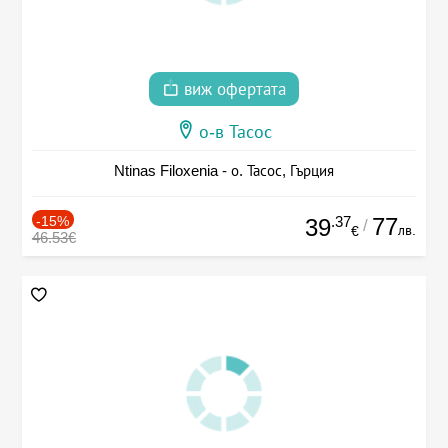
виж офертата
о-в Тасос
Ntinas Filoxenia - о. Тасос, Гърция
-15%
.37
77
39
/
лв.
€
46.53€