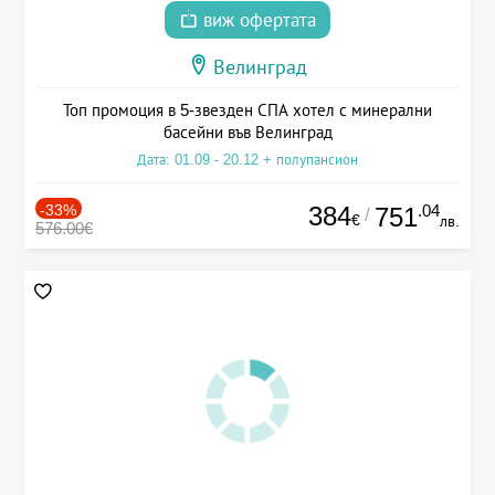
виж офертата
Велинград
Топ промоция в 5-звезден СПА хотел с минерални
басейни във Велинград
Дата: 01.09 - 20.12 + полупансион
-33%
384
.04
751
/
€
лв.
576.00€