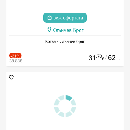
виж офертата
Слънчев Бряг
Котва - Слънчев бряг
-21%
.70
62
31
/
лв.
€
39.88€