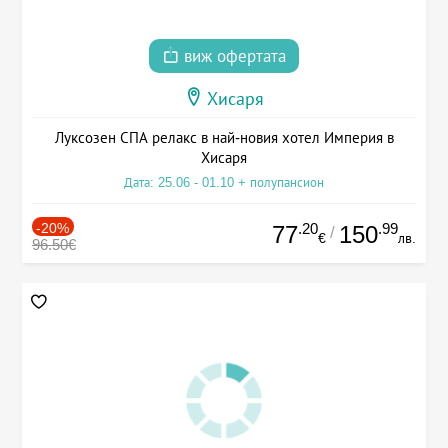
виж офертата
Хисаря
Луксозен СПА релакс в най-новия хотел Империя в
Хисаря
Дата: 25.06 - 01.10 + полупансион
-20%
.20
.99
77
150
/
€
лв.
96.50€