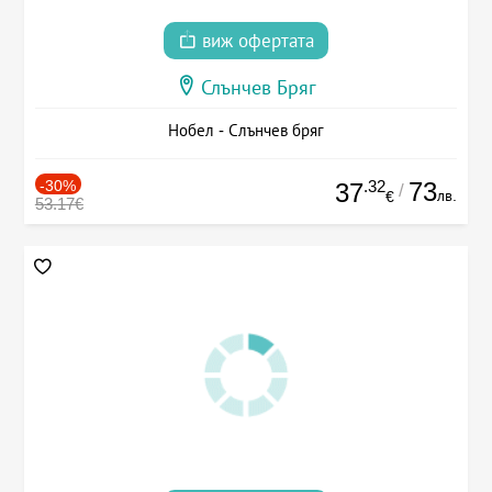
виж офертата
Слънчев Бряг
Нобел - Слънчев бряг
-30%
.32
73
37
/
лв.
€
53.17€