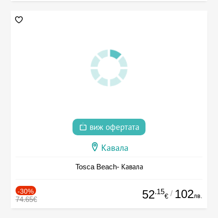
виж офертата
Кавала
Tosca Beach- Кавала
-30%
.15
102
52
/
лв.
€
74.65€