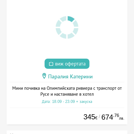
виж офертата
Паралия Катерини
Мини почивка на Олимпийската ривиера с транспорт от
Русе и настаняване в хотел
Дата: 18.09 - 23.09 + закуска
345
.76
674
/
€
лв.