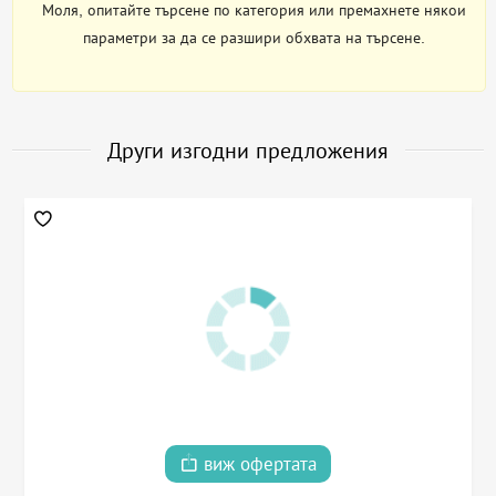
Моля, опитайте търсене по категория или премахнете някои
параметри за да се разшири обхвата на търсене.
Други изгодни предложения
виж офертата