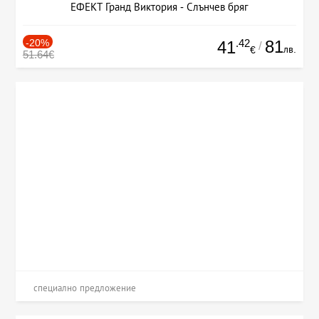
ЕФЕКТ Гранд Виктория - Слънчев бряг
-20%
.42
81
41
/
лв.
€
51.64€
специално предложение