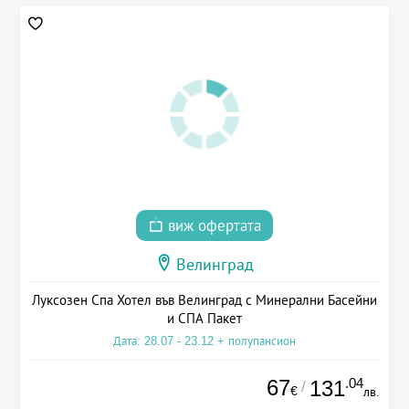
виж офертата
Велинград
Луксозен Спа Хотел във Велинград с Минерални Басейни
и СПА Пакет
Дата: 28.07 - 23.12 + полупансион
67
.04
131
/
€
лв.