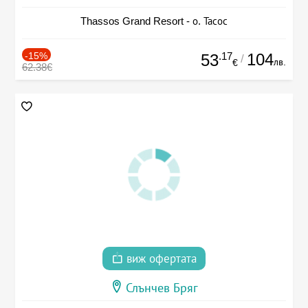
Thassos Grand Resort - о. Тасос
-15%
.17
104
53
/
лв.
€
62.38€
виж офертата
Слънчев Бряг