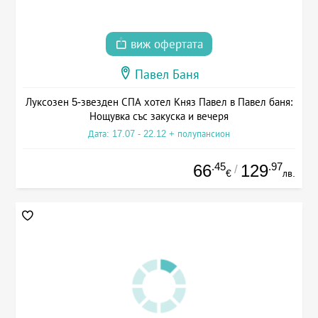
виж офертата
Павел Баня
Луксозен 5-звезден СПА хотел Княз Павел в Павел баня:
Нощувка със закуска и вечеря
Дата: 17.07 - 22.12 + полупансион
.45
.97
66
129
/
€
лв.