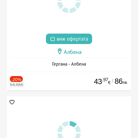
виж офертата
Албена
Гергана - Албена
-20%
.97
86
43
/
лв.
€
54.66€