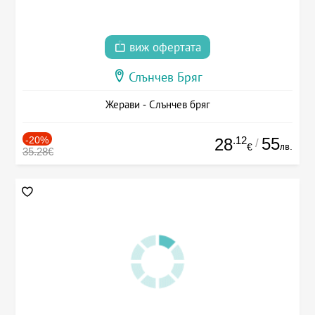
виж офертата
Слънчев Бряг
Жерави - Слънчев бряг
-20%
.12
55
28
/
лв.
€
35.28€