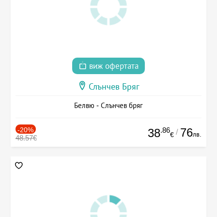
виж офертата
Слънчев Бряг
Белвю - Слънчев бряг
-20%
.86
76
38
/
лв.
€
48.57€