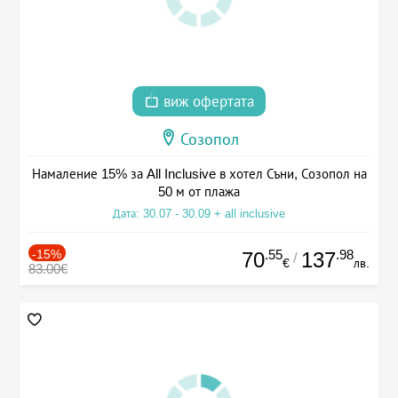
виж офертата
Созопол
Намаление 15% за All Inclusive в хотел Съни, Созопол на
50 м от плажа
Дата: 30.07 - 30.09 + all inclusive
-15%
.55
.98
70
137
/
€
лв.
83.00€