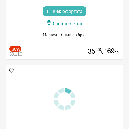
виж офертата
Слънчев Бряг
Марвел - Слънчев бряг
-30%
.28
69
35
/
лв.
€
50.11€