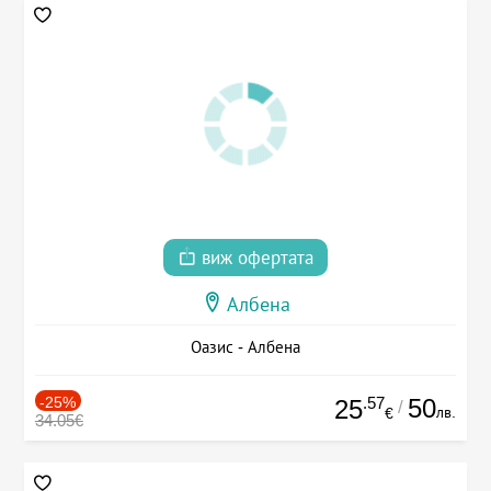
виж офертата
Албена
Оазис - Албена
-25%
.57
50
25
/
лв.
€
34.05€