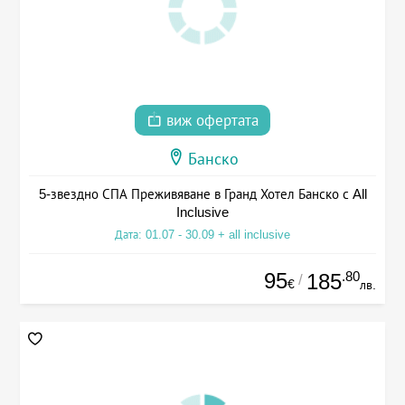
виж офертата
Банско
5-звездно СПА Преживяване в Гранд Хотел Банско с All
Inclusive
Дата: 01.07 - 30.09 + all inclusive
95
.80
185
/
€
лв.