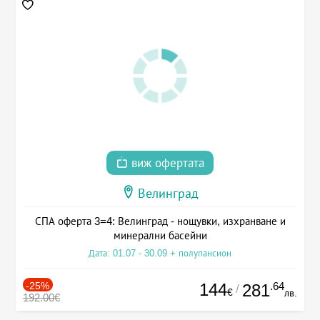
виж офертата
Велинград
СПА оферта 3=4: Велинград - нощувки, изхранване и
минерални басейни
Дата: 01.07 - 30.09 + полупансион
-25%
144
.64
281
/
€
лв.
192.00€