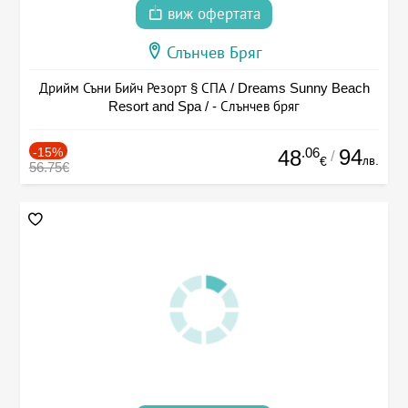
виж офертата
Слънчев Бряг
Дрийм Съни Бийч Резорт § СПА / Dreams Sunny Beach
Resort and Spa / - Слънчев бряг
-15%
.06
94
48
/
лв.
€
56.75€