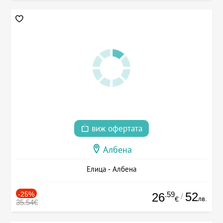
виж офертата
Албена
Елица - Албена
-25%
.59
52
26
/
лв.
€
35.54€