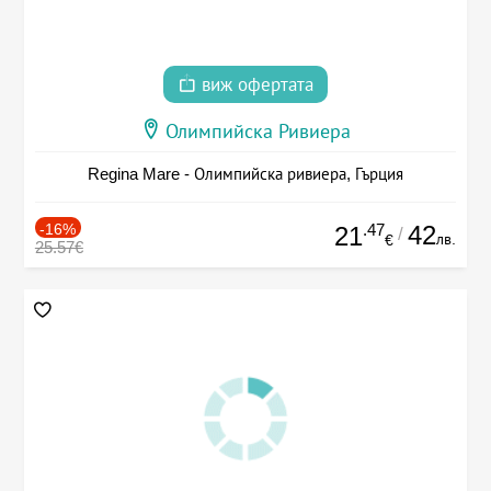
виж офертата
Олимпийска Ривиера
Regina Mare - Олимпийска ривиера, Гърция
-16%
.47
42
21
/
лв.
€
25.57€