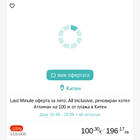
виж офертата
Китен
Last Minute оферта за лято: All Inclusive, реновиран хотел
Атлиман на 100 м от плажа в Китен
Дата: 01.06 - 29.09 + all inclusive
-15%
.30
.17
100
196
/
€
лв.
118.00€