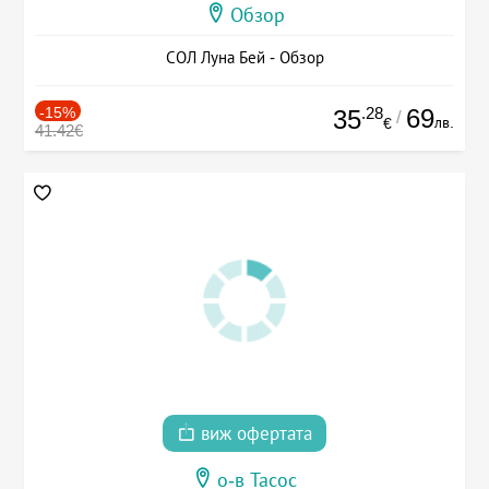
Обзор
СОЛ Луна Бей - Обзор
-15%
.28
69
35
/
лв.
€
41.42€
виж офертата
о-в Тасос