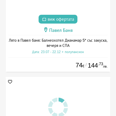
виж офертата
Павел Баня
Лято в Павел баня: Балнеохотел Дианамар 5* със закуска,
вечеря и СПА
Дата: 23.07 - 22.12 + полупансион
74
.73
144
/
€
лв.