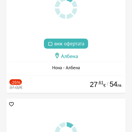
виж офертата
Албена
Нона - Албена
-25%
.61
54
27
/
лв.
€
37.02€