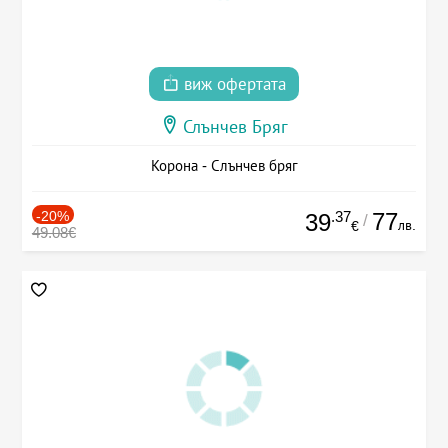
виж офертата
Слънчев Бряг
Корона - Слънчев бряг
-20%
.37
77
39
/
лв.
€
49.08€