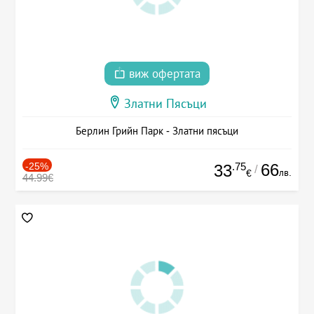
виж офертата
Златни Пясъци
Берлин Грийн Парк - Златни пясъци
-25%
.75
66
33
/
лв.
€
44.99€