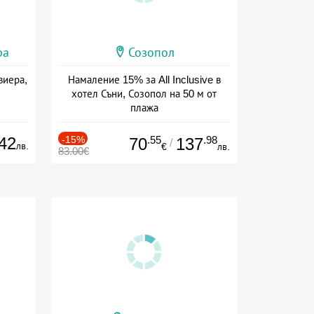
ра
Созопол
виера,
Намаление 15% за All Inclusive в
хотел Съни, Созопол на 50 м от
плажа
Дата: 30.07 - 30.09 + all inclusive
42
-15%
.55
.98
70
137
/
лв.
€
лв.
83.00€