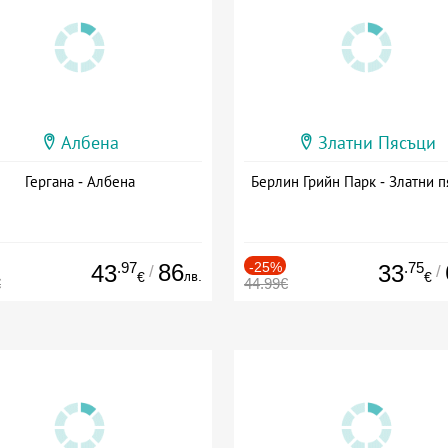
Албена
Златни Пясъци
Гергана - Албена
Берлин Грийн Парк - Златни п
.97
86
-25%
.75
43
33
/
/
лв.
€
€
€
44.99€