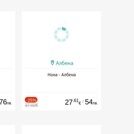
Албена
Нона - Албена
76
-25%
.61
54
27
/
лв.
лв.
€
37.02€