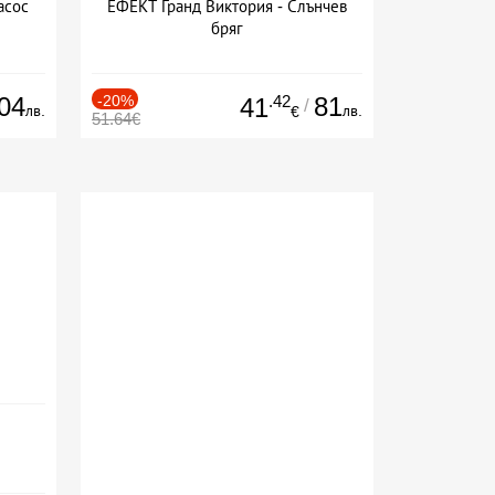
асос
ЕФЕКТ Гранд Виктория - Слънчев
бряг
04
-20%
.42
81
41
/
лв.
лв.
€
51.64€