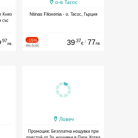
о-в Тасос
л Княз
Ntinas Filoxenia - о. Тасос, Гърция
 със
сион
.97
-15%
.37
77
9
39
/
лв.
лв.
€
46.53€
Ловеч
Промоция: Безплатна нощувка при
престой от 3+ нощувки в Парк Хотел