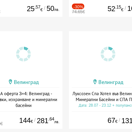
.57
50
-30%
.15
1
25
52
/
/
лв.
€
€
€
74.65€
Велинград
Велинград
А оферта 3=4: Велинград -
Луксозен Спа Хотел във Велин
вки, изхранване и минерални
Минерални Басейни и СПА П
басейни
Дата: 28.07 - 23.12 + полупан
а: 01.07 - 30.09 + полупансион
144
.64
67
281
13
/
/
€
€
лв.
0€