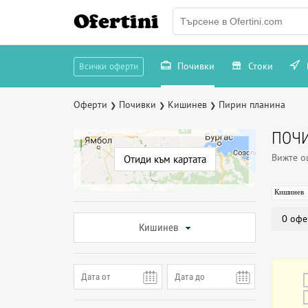
Ofertini
Почивки
Стоки
Всички оферти
Оферти
Почивки
Кишинев
Пирин планина
❯
❯
❯
ПОЧИ
Вижте 
Отиди към картата
Кишинев
0 офе
Кишинев