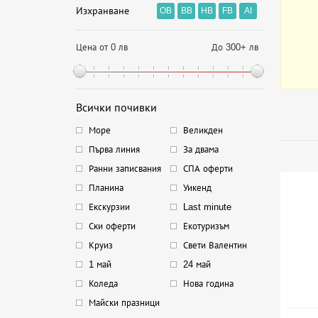
Изхранване
OB
BB
HB
FB
AI
Цена от 0 лв
До 300+ лв
Всички почивки
Море
Великден
Първа линия
За двама
Ранни записвания
СПА оферти
Планина
Уикенд
Екскурзии
Last minute
Ски оферти
Екотуризъм
Круиз
Свети Валентин
1 май
24 май
Коледа
Нова година
Майски празници