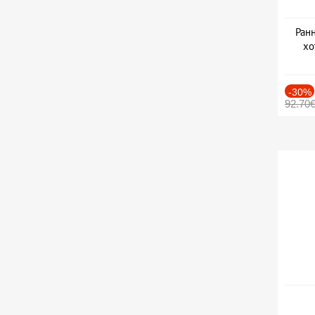
Ранн
хо
-30%
92.70