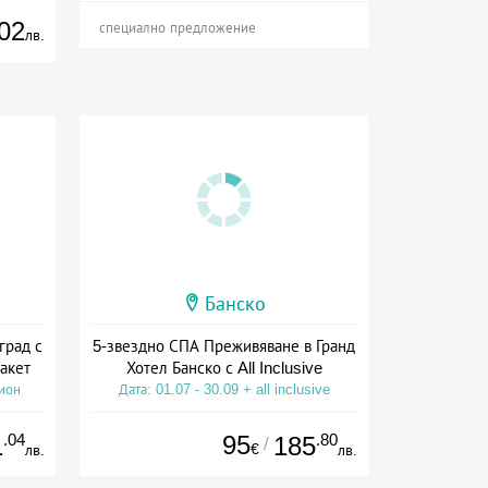
02
специално предложение
лв.
Банско
град с
5-звездно СПА Преживяване в Гранд
акет
Хотел Банско с All Inclusive
сион
Дата: 01.07 - 30.09 + all inclusive
.04
95
.80
1
185
/
€
лв.
лв.