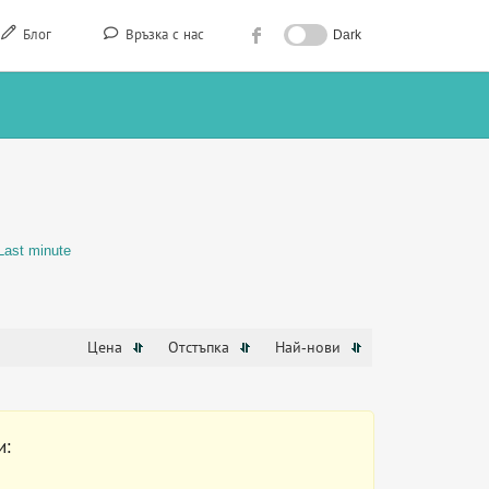
Блог
Връзка с нас
Dark
Last minute
Цена
Отстъпка
Най-нови
и: