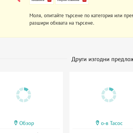
Моля, опитайте търсене по категория или пре
разшири обхвата на търсене.
Други изгодни предло
Обзор
о-в Тасос