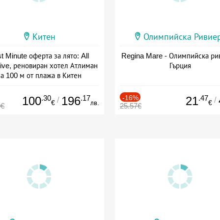
Китен
Олимпийска Ривие
t Minute оферта за лято: All
Regina Mare - Олимпийска ри
sive, реновиран хотел Атлиман
Гърция
а 100 м от плажа в Китен
а: 01.06 - 29.09 + all inclusive
.30
.17
-16%
.47
100
196
21
/
/
€
лв.
€
0€
25.57€