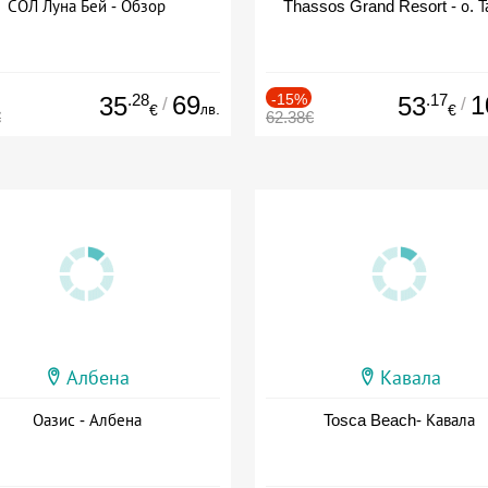
СОЛ Луна Бей - Обзор
Thassos Grand Resort - о. Т
.28
69
-15%
.17
1
35
53
/
/
лв.
€
€
€
62.38€
Албена
Кавала
Оазис - Албена
Tosca Beach- Кавала