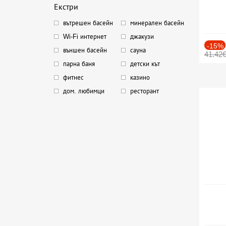
Екстри
вътрешен басейн
минерален басейн
Wi-Fi интернет
джакузи
-15%
външен басейн
сауна
41.42
парна баня
детски кът
фитнес
казино
дом. любимци
ресторант