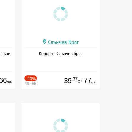
Слънчев Бряг
ясъци
Корона - Слънчев бряг
66
-20%
.37
77
39
/
лв.
лв.
€
49.08€