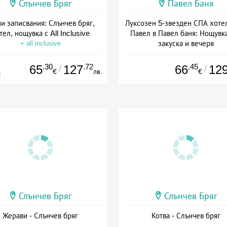
Слънчев Бряг
Павел Баня
и записвания: Слънчев бряг,
Луксозен 5-звезден СПА хоте
тел, нощувка с All Inclusive
Павел в Павел баня: Нощувка
закуска и вечеря
+ all inclusive
Дата: 17.07 - 22.12 + полупан
.30
.72
.45
65
127
66
12
/
/
€
лв.
€
€
Слънчев Бряг
Слънчев Бряг
Жерави - Слънчев бряг
Котва - Слънчев бряг