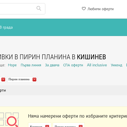
Любими оферти
В града
ВКИ В ПИРИН ПЛАНИНА В
КИШИНЕВ
още:
Море
Първа линия
За двама
СПА оферти
All inclusive
Уикенд
Пирин планина
рти
Няма намерени оферти по избраните критери
Кишинев
Пирин планина