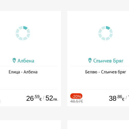
Албена
Слънчев Бряг
Елица - Албена
Белвю - Слънчев бряг
.59
52
-20%
.86
26
38
/
/
лв.
€
€
€
48.57€