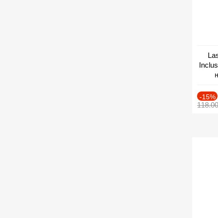
Las
Inclu
н
Дат
-15%
118.0