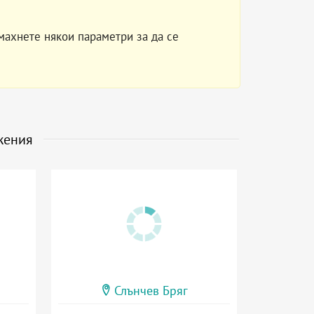
махнете някои параметри за да се
жения
Слънчев Бряг