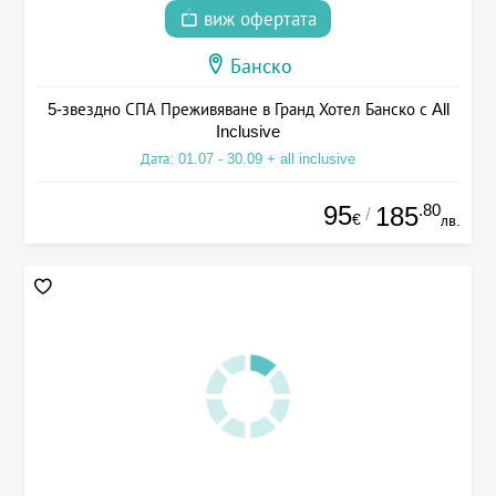
виж офертата
Банско
5-звездно СПА Преживяване в Гранд Хотел Банско с All
Inclusive
Дата: 01.07 - 30.09 + all inclusive
95
.80
185
/
€
лв.