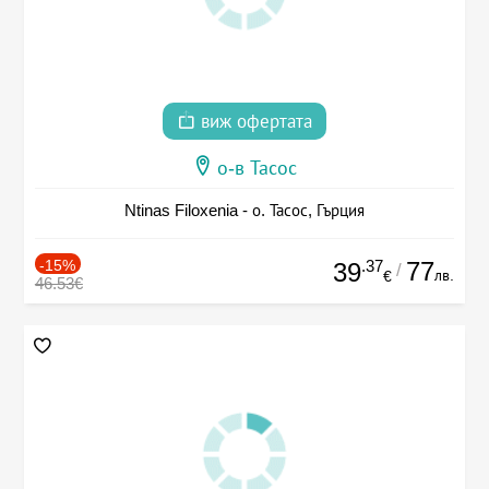
виж офертата
о-в Тасос
Ntinas Filoxenia - о. Тасос, Гърция
-15%
.37
77
39
/
лв.
€
46.53€