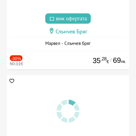
виж офертата
Слънчев Бряг
Марвел - Слънчев бряг
-30%
.28
69
35
/
лв.
€
50.11€