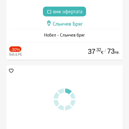
виж офертата
Слънчев Бряг
Нобел - Слънчев бряг
-30%
.32
73
37
/
лв.
€
53.17€