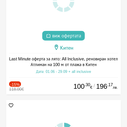
виж офертата
Китен
Last Minute оферта за лято: All Inclusive, реновиран хотел
Атлиман на 100 м от плажа в Китен
Дата: 01.06 - 29.09 + all inclusive
-15%
.30
.17
100
196
/
€
лв.
118.00€