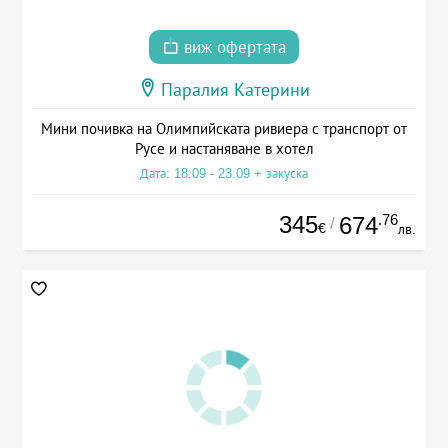
виж офертата
Паралия Катерини
Мини почивка на Олимпийската ривиера с транспорт от
Русе и настаняване в хотел
Дата: 18.09 - 23.09 + закуска
345
.76
674
/
€
лв.