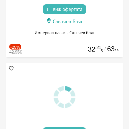
виж офертата
Слънчев Бряг
Империал палас - Слънчев бряг
-25%
.21
63
32
/
лв.
€
42.95€