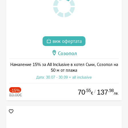
виж офертата
Созопол
Намаление 15% за All Inclusive в хотел Съни, Созопол на
50 м от плажа
Дата: 30.07 - 30.09 + all inclusive
-15%
.55
.98
70
137
/
€
лв.
83.00€