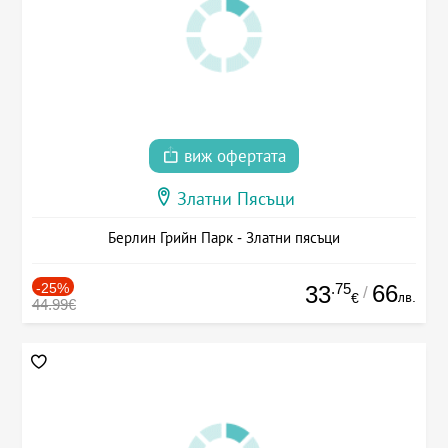
виж офертата
Златни Пясъци
Берлин Грийн Парк - Златни пясъци
-25%
.75
66
33
/
лв.
€
44.99€