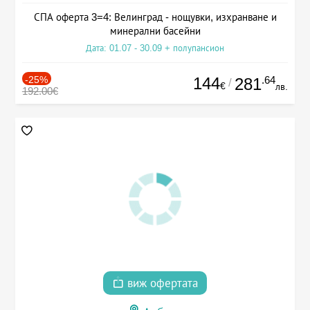
СПА оферта 3=4: Велинград - нощувки, изхранване и
минерални басейни
Дата: 01.07 - 30.09 + полупансион
-25%
144
.64
281
/
€
лв.
192.00€
виж офертата