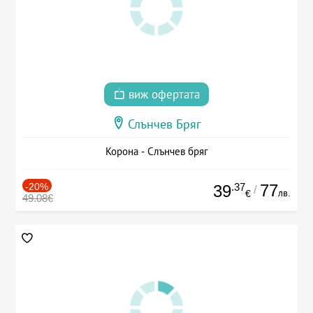
виж офертата
Слънчев Бряг
Корона - Слънчев бряг
-20%
.37
77
39
/
лв.
€
49.08€