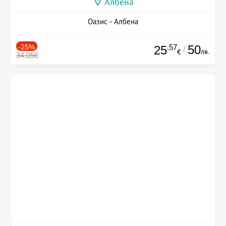
Албена
Оазис - Албена
-25%
.57
50
25
/
лв.
€
34.05€