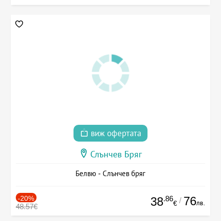
виж офертата
Слънчев Бряг
Белвю - Слънчев бряг
-20%
.86
76
38
/
лв.
€
48.57€