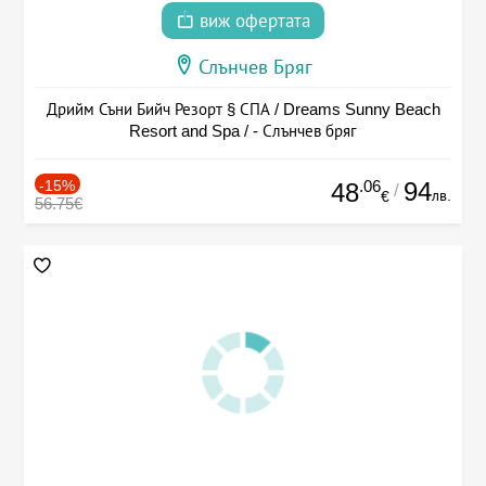
виж офертата
Слънчев Бряг
Дрийм Съни Бийч Резорт § СПА / Dreams Sunny Beach
Resort and Spa / - Слънчев бряг
-15%
.06
94
48
/
лв.
€
56.75€