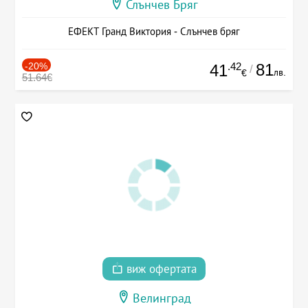
Слънчев Бряг
ЕФЕКТ Гранд Виктория - Слънчев бряг
-20%
.42
81
41
/
лв.
€
51.64€
виж офертата
Велинград