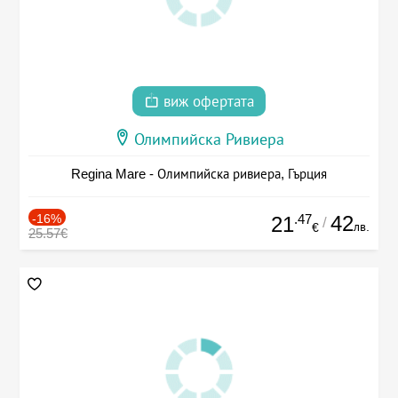
виж офертата
Олимпийска Ривиера
Regina Mare - Олимпийска ривиера, Гърция
-16%
.47
42
21
/
лв.
€
25.57€