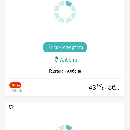
виж офертата
Албена
Гергана - Албена
-20%
.97
86
43
/
лв.
€
54.66€