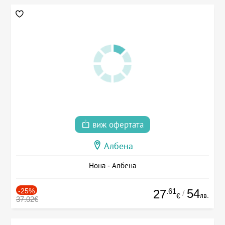
виж офертата
Албена
Нона - Албена
-25%
.61
54
27
/
лв.
€
37.02€