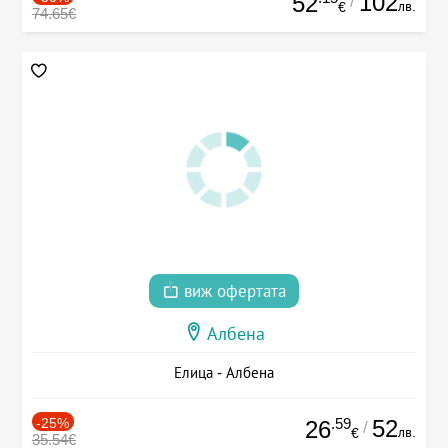
102
52
/
лв.
€
74.65€
виж офертата
Албена
Елица - Албена
-25%
.59
52
26
/
лв.
€
35.54€