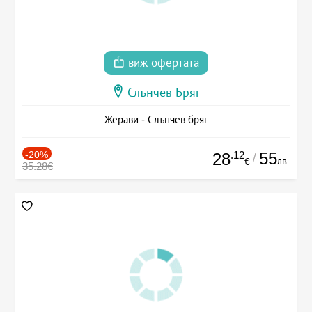
виж офертата
Слънчев Бряг
Жерави - Слънчев бряг
-20%
.12
55
28
/
лв.
€
35.28€