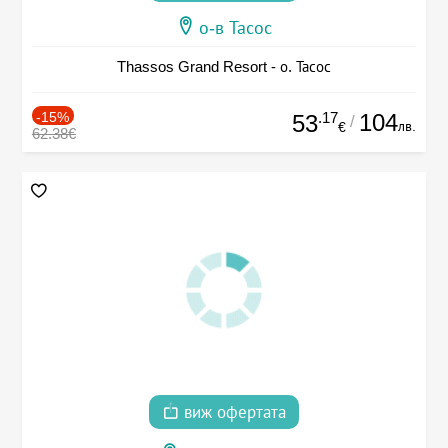
о-в Тасос
Thassos Grand Resort - о. Тасос
-15%
.17
104
53
/
лв.
€
62.38€
виж офертата