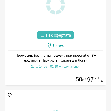
виж офертата
Ловеч
Промоция: Безплатна нощувка при престой от 3+
нощувки в Парк Хотел Стратеш в Ловеч
Дата: 14.05 - 01.10 + полупансион
50
.79
97
/
€
лв.