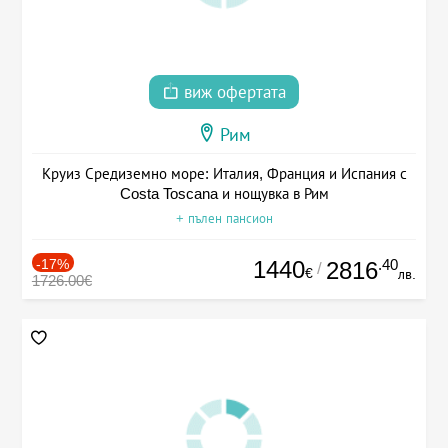
виж офертата
Рим
Круиз Средиземно море: Италия, Франция и Испания с
Costa Toscana и нощувка в Рим
+ пълен пансион
-17%
1440
.40
2816
/
€
лв.
1726.00€