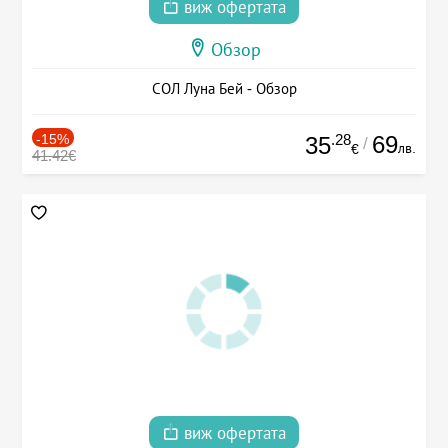
виж офертата
Обзор
СОЛ Луна Бей - Обзор
-15%
.28
69
35
/
лв.
€
41.42€
виж офертата