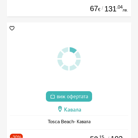
67
.04
131
/
€
лв.
виж офертата
Кавала
Tosca Beach- Кавала
-30%
.15