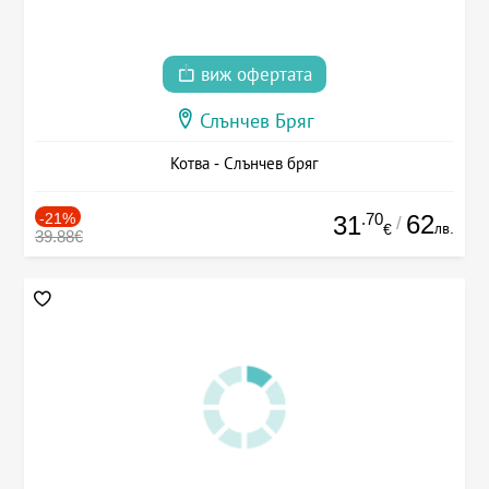
виж офертата
Слънчев Бряг
Котва - Слънчев бряг
-21%
.70
62
31
/
лв.
€
39.88€