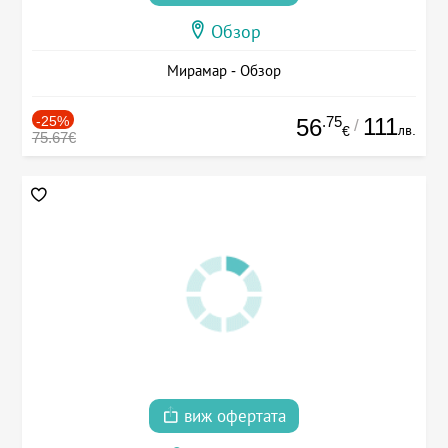
Обзор
Мирамар - Обзор
-25%
.75
111
56
/
лв.
€
75.67€
виж офертата