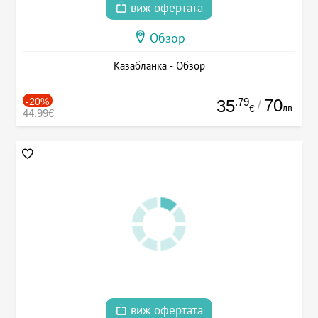
виж офертата
Обзор
Казабланка - Обзор
-20%
.79
70
35
/
лв.
€
44.99€
виж офертата