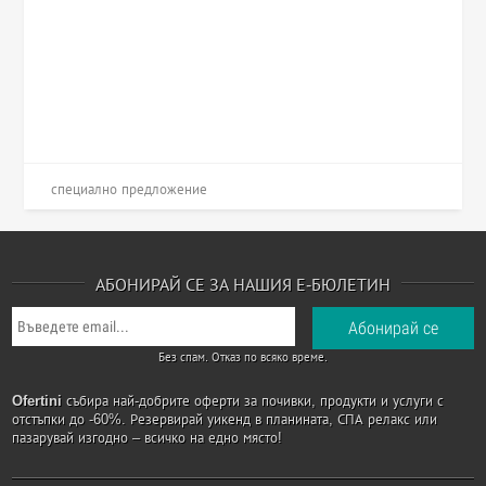
специално предложение
АБОНИРАЙ СЕ ЗА НАШИЯ Е-БЮЛЕТИН
Без спам. Отказ по всяко време.
Ofertini
събира най-добрите оферти за почивки, продукти и услуги с
отстъпки до -60%. Резервирай уикенд в планината, СПА релакс или
пазарувай изгодно – всичко на едно място!