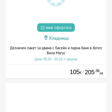
виж офертата
Кладница
Делничен пакет за двама с басейн и парна баня в Хотел
Вила Магус
Дата: 05.01 - 23.12 + закуска
105
.36
205
/
€
лв.