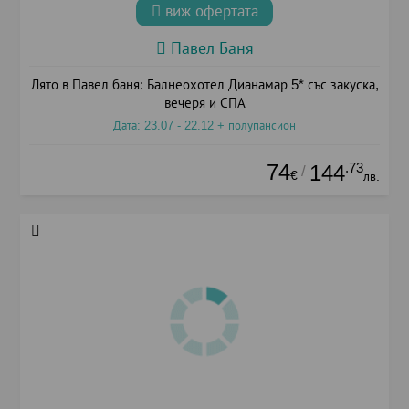
виж офертата
Павел Баня
Лято в Павел баня: Балнеохотел Дианамар 5* със закуска,
вечеря и СПА
Дата: 23.07 - 22.12 + полупансион
74
.73
144
/
€
лв.