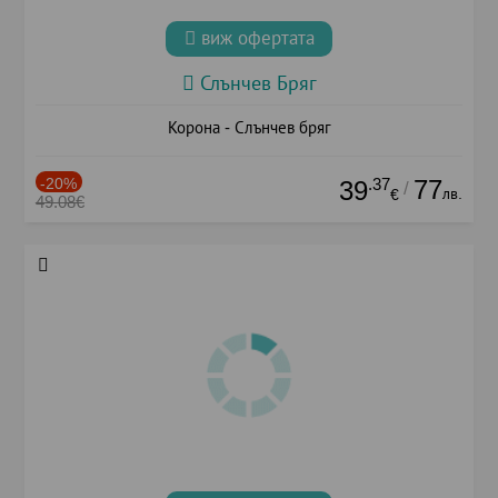
виж офертата
Слънчев Бряг
Корона - Слънчев бряг
-20%
.37
77
39
/
лв.
€
49.08€