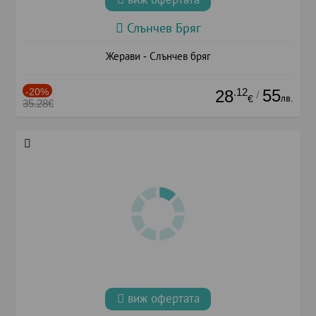
Слънчев Бряг
Жерави - Слънчев бряг
-20%
.12
55
28
/
лв.
€
35.28€
виж офертата