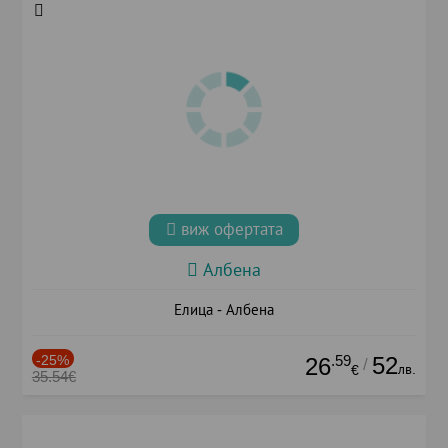
виж офертата
Албена
Елица - Албена
-25%
.59
52
26
/
лв.
€
35.54€