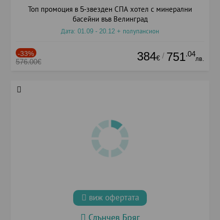
Топ промоция в 5-звезден СПА хотел с минерални
басейни във Велинград
Дата: 01.09 - 20.12 + полупансион
-33%
384
.04
751
/
€
лв.
576.00€
виж офертата
Слънчев Бряг