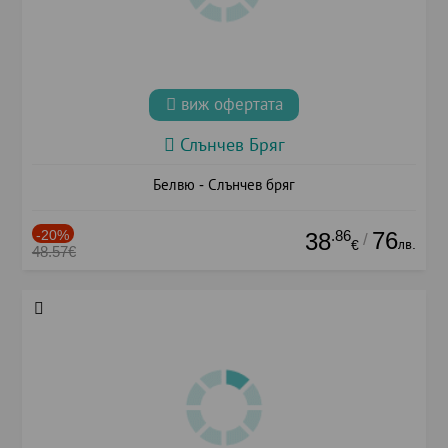
виж офертата
Слънчев Бряг
Белвю - Слънчев бряг
-20%
.86
76
38
/
лв.
€
48.57€