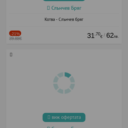
Слънчев Бряг
Котва - Слънчев бряг
-21%
.70
62
31
/
лв.
€
39.88€
виж офертата