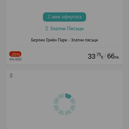
виж офертата
Златни Пясъци
Берлин Грийн Парк - Златни пясъци
-25%
.75
66
33
/
лв.
€
44.99€