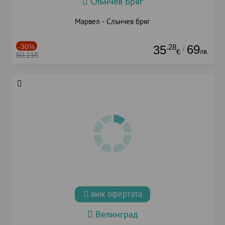
Слънчев Бряг
Марвел - Слънчев бряг
-30%
.28
69
35
/
лв.
€
50.11€
виж офертата
Велинград