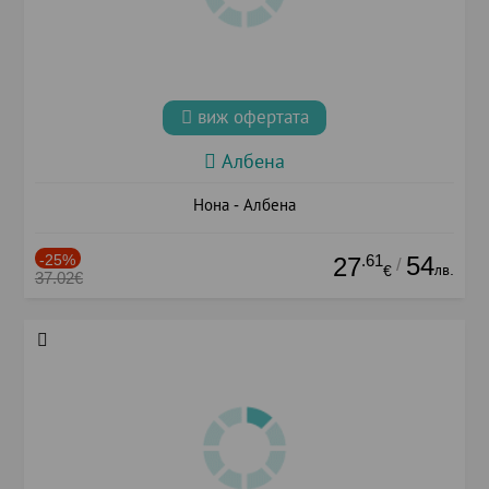
виж офертата
Албена
Нона - Албена
-25%
.61
54
27
/
лв.
€
37.02€