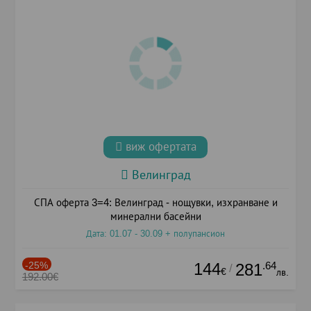
виж офертата
Велинград
СПА оферта 3=4: Велинград - нощувки, изхранване и
минерални басейни
Дата: 01.07 - 30.09 + полупансион
-25%
144
.64
281
/
€
лв.
192.00€