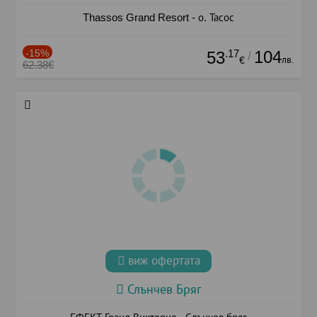
Thassos Grand Resort - о. Тасос
-15%
.17
104
53
/
лв.
€
62.38€
виж офертата
Слънчев Бряг