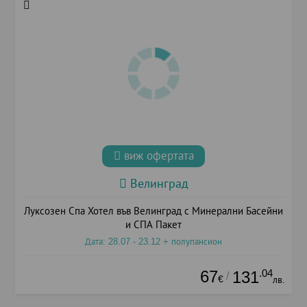
виж офертата
Велинград
Луксозен Спа Хотел във Велинград с Минерални Басейни
и СПА Пакет
Дата: 28.07 - 23.12 + полупансион
67
.04
131
/
€
лв.