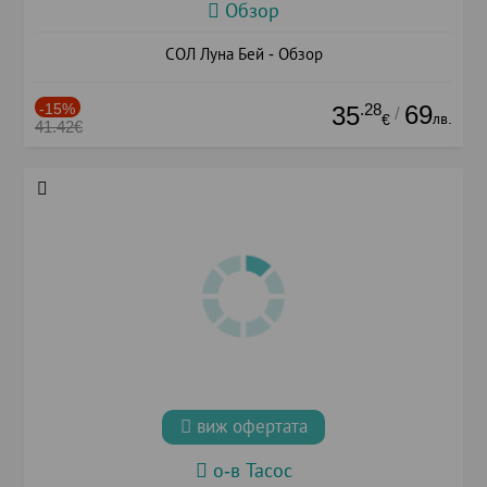
Обзор
СОЛ Луна Бей - Обзор
-15%
.28
69
35
/
лв.
€
41.42€
виж офертата
о-в Тасос