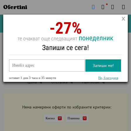
Ofertini
-27%
Почивки
Стоки
В града
Всички оферти
понеделник
те очакват още следващият
ПОЧИВКИ НА ПЛАНИНА В
КНЕЖА
Запиши се сега!
ВИЖ ФИЛТРИ
Запиши ме!
Кнежа
Планина
остават
1 ден 3 часа и 35 минути
Не, благодаря
Цена
Отстъпка
Най-нови
Няма намерени оферти по избраните критерии:
Кнежа
Планина