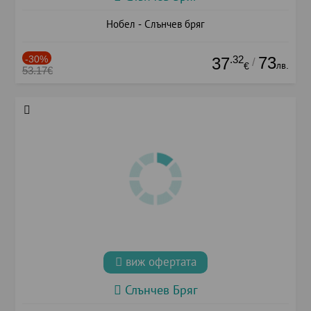
Нобел - Слънчев бряг
-30%
.32
73
37
/
лв.
€
53.17€
виж офертата
Слънчев Бряг