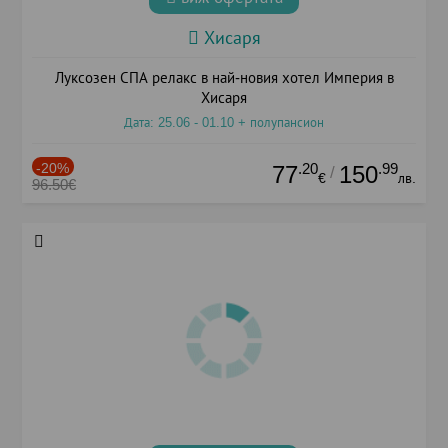
Хисаря
Луксозен СПА релакс в най-новия хотел Империя в
Хисаря
Дата: 25.06 - 01.10 + полупансион
-20%
.20
.99
77
150
/
€
лв.
96.50€