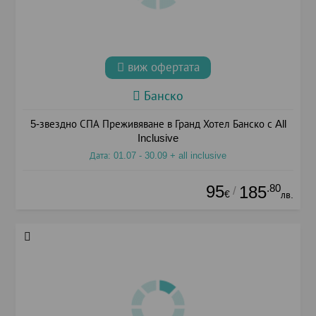
виж офертата
Банско
5-звездно СПА Преживяване в Гранд Хотел Банско с All
Inclusive
Дата: 01.07 - 30.09 + all inclusive
95
.80
185
/
€
лв.