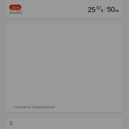
-25%
.57
50
25
/
лв.
€
34.05€
специално предложение