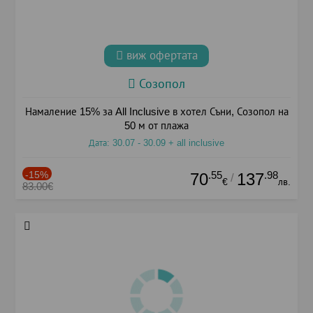
виж офертата
Созопол
Намаление 15% за All Inclusive в хотел Съни, Созопол на
50 м от плажа
Дата: 30.07 - 30.09 + all inclusive
-15%
.55
.98
70
137
/
€
лв.
83.00€