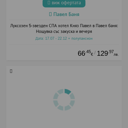
виж офертата
Павел Баня
Луксозен 5-звезден СПА хотел Княз Павел в Павел баня:
Нощувка със закуска и вечеря
Дата: 17.07 - 22.12 + полупансион
.45
.97
66
129
/
€
лв.