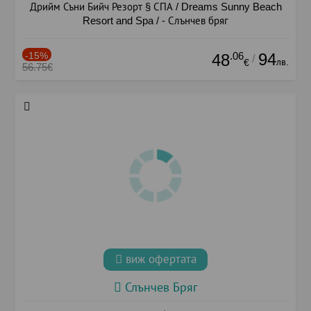
Дрийм Съни Бийч Резорт § СПА / Dreams Sunny Beach
Resort and Spa / - Слънчев бряг
-15%
.06
94
48
/
лв.
€
56.75€
виж офертата
Слънчев Бряг