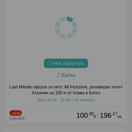
виж офертата
Китен
Last Minute оферта за лято: All Inclusive, реновиран хотел
Атлиман на 100 м от плажа в Китен
Дата: 01.06 - 29.09 + all inclusive
-15%
.30
.17
100
196
/
€
лв.
118.00€