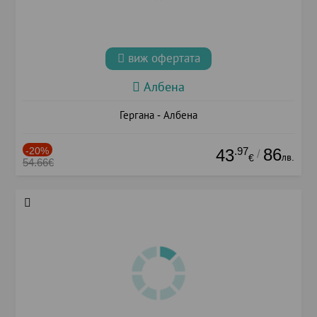
виж офертата
Албена
Гергана - Албена
-20%
.97
86
43
/
лв.
€
54.66€