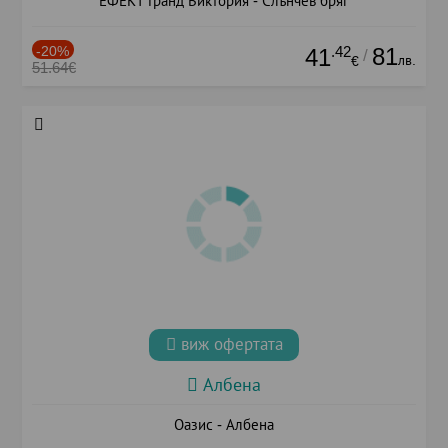
ЕФЕКТ Гранд Виктория - Слънчев бряг
-20%
.42
81
41
/
лв.
€
51.64€
виж офертата
Албена
Оазис - Албена