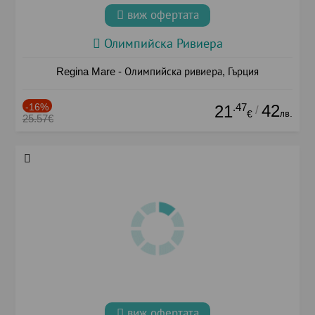
виж офертата
Олимпийска Ривиера
Regina Mare - Олимпийска ривиера, Гърция
-16%
.47
42
21
/
лв.
€
25.57€
виж офертата