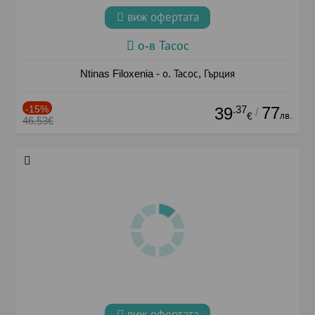
виж офертата
о-в Тасос
Ntinas Filoxenia - о. Тасос, Гърция
-15%
.37
77
39
/
лв.
€
46.53€
виж офертата