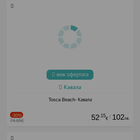
виж офертата
Кавала
Tosca Beach- Кавала
-30%
.15
102
52
/
лв.
€
74.65€