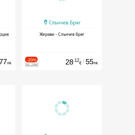
Слънчев Бряг
ърция
Жерави - Слънчев бряг
77
-20%
.12
55
28
/
лв.
лв.
€
35.28€