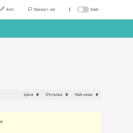
Блог
Връзка с нас
Dark
Цена
Отстъпка
Най-нови
и: