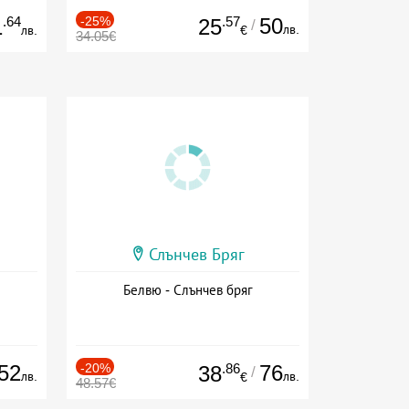
.64
-25%
.57
50
1
25
/
лв.
лв.
€
34.05€
Слънчев Бряг
Белвю - Слънчев бряг
52
-20%
.86
76
38
/
лв.
лв.
€
48.57€