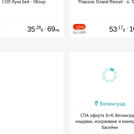
СОЛ Луна Бей - Обзор
Thassos Grand Resort - о. Т
.28
69
-15%
.17
1
35
53
/
/
лв.
€
€
€
62.38€
Велинград
СПА оферта 3=4: Велингра
нощувки, изхранване и мине
басейни
Дата: 01.07 - 30.09 + полупан