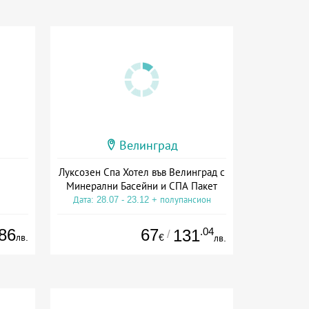
Велинград
Луксозен Спа Хотел във Велинград с
Минерални Басейни и СПА Пакет
Дата: 28.07 - 23.12 + полупансион
86
67
.04
131
/
лв.
€
лв.