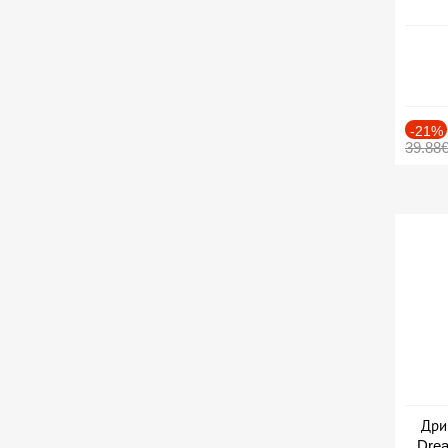
-21%
39.88
Дри
Drea