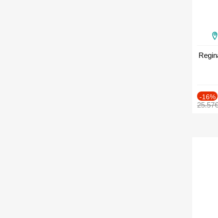
Regin
-16%
25.57