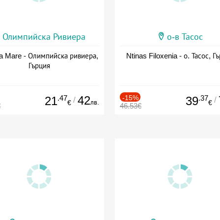
Олимпийска Ривиера
о-в Тасос
a Mare - Олимпийска ривиера,
Ntinas Filoxenia - о. Тасос, Г
Гърция
.47
42
-15%
.37
21
39
/
/
лв.
€
€
€
46.53€