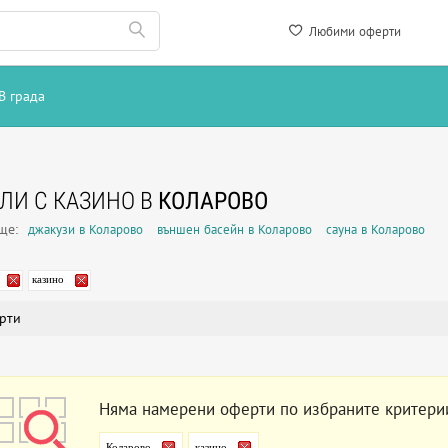
Любими оферти
В града
ЛИ С КАЗИНО В
КОЛАРОВО
още:
джакузи в Коларово
външен басейн в Коларово
сауна в Коларово
казино
рти
Няма намерени оферти по избраните критери
Коларово
казино