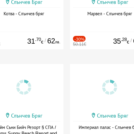
Слънчев Бряг
Слънчев Бряг
Котва - Слънчев бряг
Марвел - Слънчев бряг
.70
62
-30%
.28
31
35
/
/
лв.
€
€
€
50.11€
Слънчев Бряг
Слънчев Бряг
йм Съни Бийч Резорт § СПА /
Империал палас - Слънчев 
ms Sunny Beach Resort and