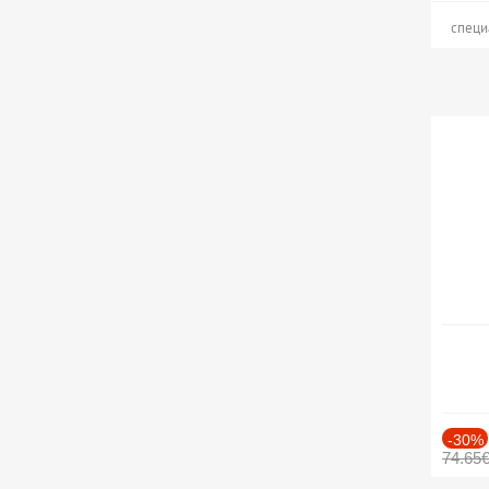
специ
-30%
74.65