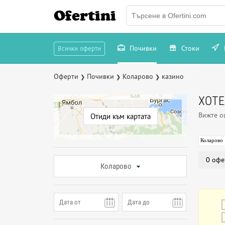
Ofertini
Почивки
Стоки
Всички оферти
Оферти
Почивки
Коларово
казино
❯
❯
❯
ХОТЕ
Вижте 
Отиди към картата
Коларово
0 офе
Коларово