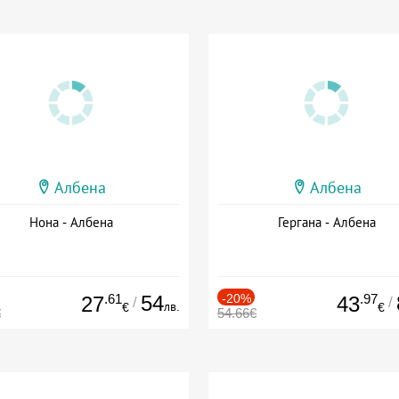
Албена
Албена
Нона - Албена
Гергана - Албена
.61
54
-20%
.97
27
43
/
/
лв.
€
€
€
54.66€