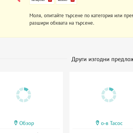
Моля, опитайте търсене по категория или пре
разшири обхвата на търсене.
Други изгодни предло
Обзор
о-в Тасос