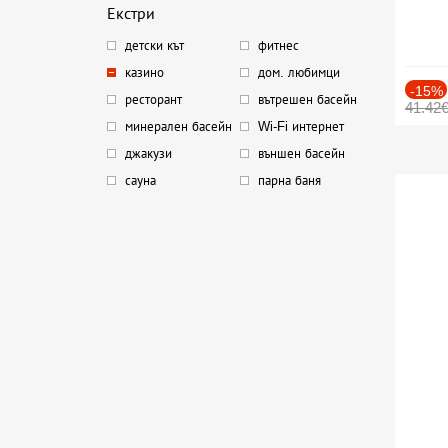
Екстри
детски кът
фитнес
казино
дом. любимци
-15%
ресторант
вътрешен басейн
41.42
минерален басейн
Wi-Fi интернет
джакузи
външен басейн
сауна
парна баня