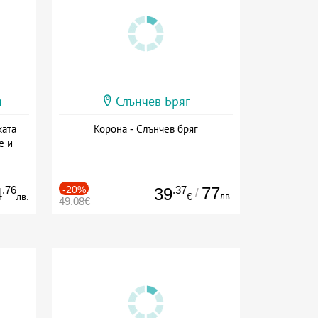
и
Слънчев Бряг
ката
Корона - Слънчев бряг
е и
а
.76
-20%
.37
77
4
39
/
лв.
лв.
€
49.08€