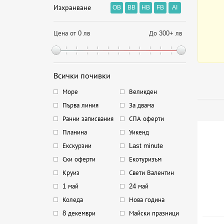
Изхранване
OB
BB
HB
FB
AI
Цена от 0 лв
До 300+ лв
Всички почивки
Море
Великден
Първа линия
За двама
Ранни записвания
СПА оферти
Планина
Уикенд
Екскурзии
Last minute
Ски оферти
Екотуризъм
Круиз
Свети Валентин
1 май
24 май
Коледа
Нова година
8 декември
Майски празници