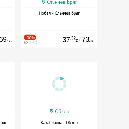
Слънчев Бряг
Нобел - Слънчев бряг
69
-30%
.32
73
37
/
лв.
лв.
€
53.17€
Обзор
бряг
Казабланка - Обзор