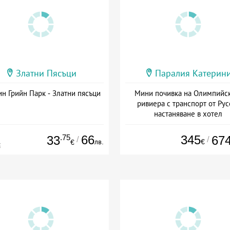
Златни Пясъци
Паралия Катерин
н Грийн Парк - Златни пясъци
Мини почивка на Олимпийс
ривиера с транспорт от Рус
настаняване в хотел
Дата: 18.09 - 23.09 + закуск
.75
66
345
33
67
/
/
лв.
€
€
€