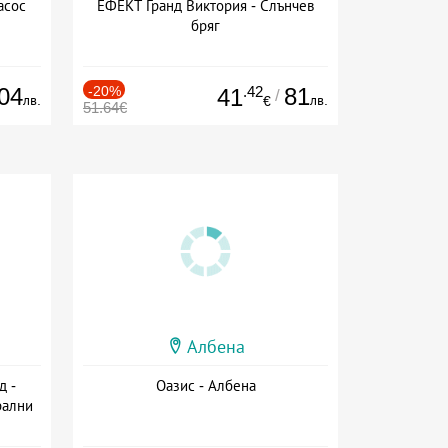
асос
ЕФЕКТ Гранд Виктория - Слънчев
бряг
04
-20%
.42
81
41
/
лв.
лв.
€
51.64€
Албена
д -
Оазис - Албена
рални
сион