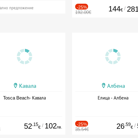
-25%
144
28
/
ално предложение
€
192.00€
Кавала
Албена
Tosca Beach- Кавала
Елица - Албена
.15
102
-25%
.59
52
26
/
/
лв.
€
€
€
35.54€