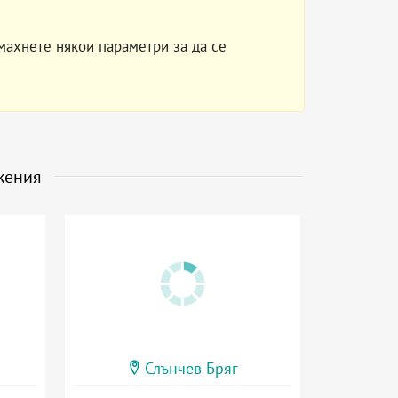
махнете някои параметри за да се
жения
Слънчев Бряг