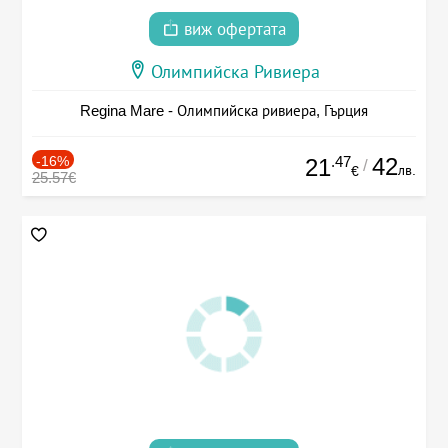
виж офертата
Олимпийска Ривиера
Regina Mare - Олимпийска ривиера, Гърция
-16%
.47
42
21
/
лв.
€
25.57€