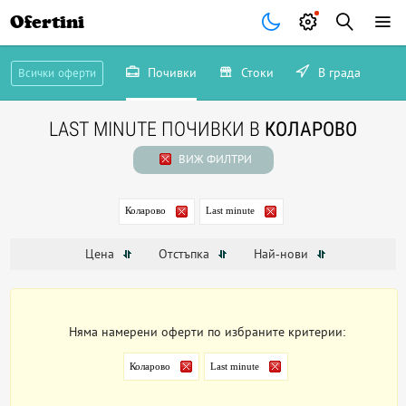
Ofertini
Почивки
Стоки
В града
Всички оферти
LAST MINUTE ПОЧИВКИ В
КОЛАРОВО
ВИЖ ФИЛТРИ
Коларово
Last minute
Цена
Отстъпка
Най-нови
Няма намерени оферти по избраните критерии:
Коларово
Last minute