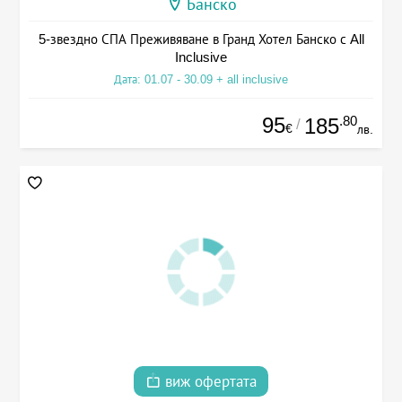
Банско
5-звездно СПА Преживяване в Гранд Хотел Банско с All
Inclusive
Дата: 01.07 - 30.09 + all inclusive
95
.80
185
/
€
лв.
виж офертата