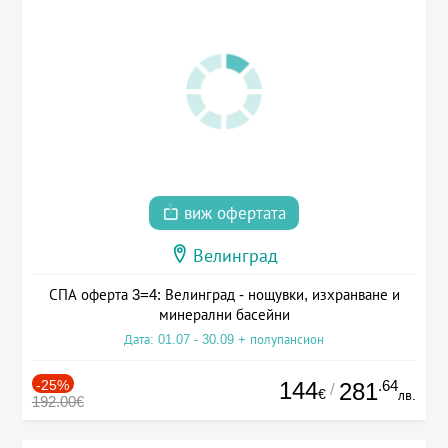
виж офертата
Велинград
СПА оферта 3=4: Велинград - нощувки, изхранване и
минерални басейни
Дата: 01.07 - 30.09 + полупансион
-25%
144
.64
281
/
€
лв.
192.00€