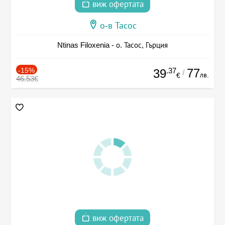
виж офертата
о-в Тасос
Ntinas Filoxenia - о. Тасос, Гърция
-15%
.37
77
39
/
лв.
€
46.53€
виж офертата