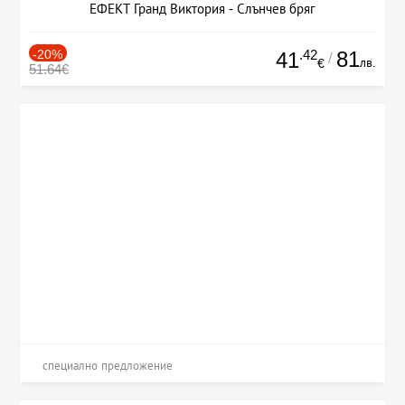
ЕФЕКТ Гранд Виктория - Слънчев бряг
-20%
.42
81
41
/
лв.
€
51.64€
специално предложение