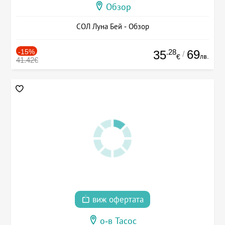
Обзор
СОЛ Луна Бей - Обзор
-15%
.28
69
35
/
лв.
€
41.42€
виж офертата
о-в Тасос