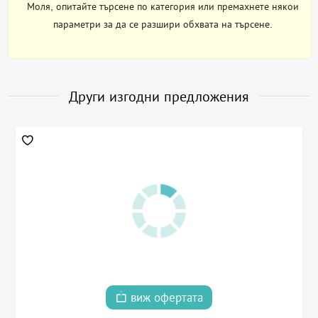
Моля, опитайте търсене по категория или премахнете някои
параметри за да се разшири обхвата на търсене.
Други изгодни предложения
виж офертата