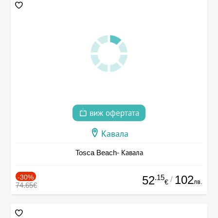
виж офертата
Кавала
Tosca Beach- Кавала
-30%
.15
102
52
/
лв.
€
74.65€