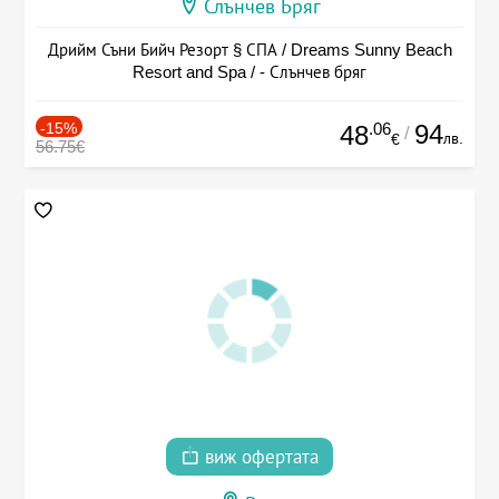
Слънчев Бряг
Дрийм Съни Бийч Резорт § СПА / Dreams Sunny Beach
Resort and Spa / - Слънчев бряг
-15%
.06
94
48
/
лв.
€
56.75€
виж офертата