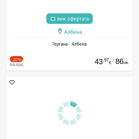
виж офертата
Албена
Гергана - Албена
-20%
.97
86
43
/
лв.
€
54.66€