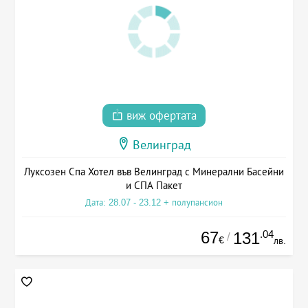
виж офертата
Велинград
Луксозен Спа Хотел във Велинград с Минерални Басейни
и СПА Пакет
Дата: 28.07 - 23.12 + полупансион
67
.04
131
/
€
лв.