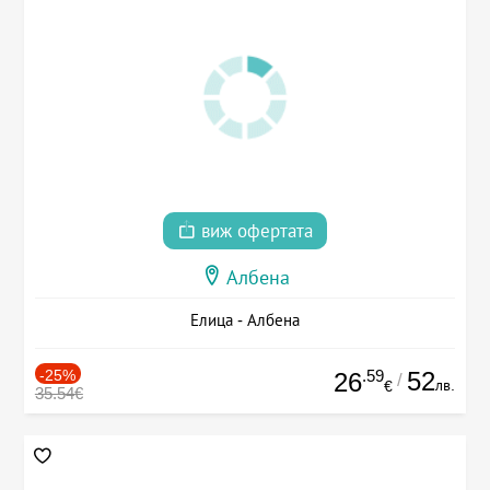
виж офертата
Албена
Елица - Албена
-25%
.59
52
26
/
лв.
€
35.54€