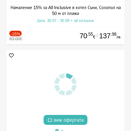
Намаление 15% за All Inclusive в хотел Съни, Созопол на
50 м от плажа
Дата: 30.07 - 30.09 + all inclusive
-15%
.55
.98
70
137
/
€
лв.
83.00€
виж офертата