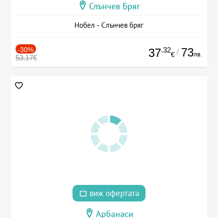
Слънчев Бряг
Нобел - Слънчев бряг
-30%
.32
73
37
/
лв.
€
53.17€
виж офертата
Арбанаси