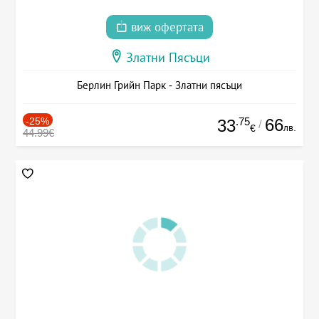
виж офертата
Златни Пясъци
Берлин Грийн Парк - Златни пясъци
-25%
.75
66
33
/
лв.
€
44.99€