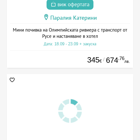
виж офертата
Паралия Катерини
Мини почивка на Олимпийската ривиера с транспорт от
Русе и настаняване в хотел
Дата: 18.09 - 23.09 + закуска
345
.76
674
/
€
лв.