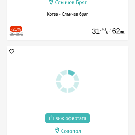
Слънчев Бряг
Котва - Слънчев бряг
-21%
.70
62
31
/
лв.
€
39.88€
виж офертата
Созопол