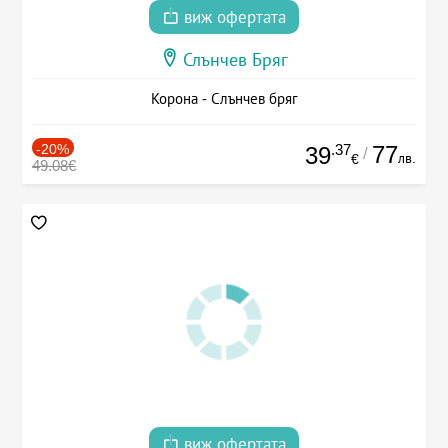
виж офертата
Слънчев Бряг
Корона - Слънчев бряг
-20%
.37
77
39
/
лв.
€
49.08€
виж офертата