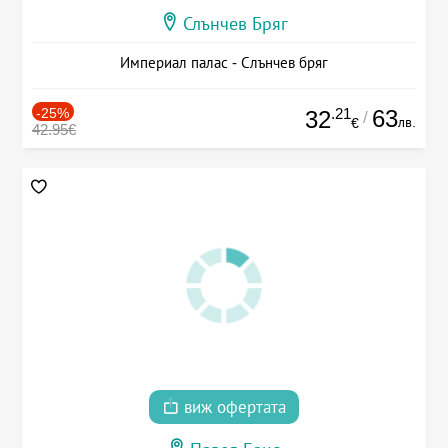
Слънчев Бряг
Империал палас - Слънчев бряг
-25%
.21
63
32
/
лв.
€
42.95€
виж офертата