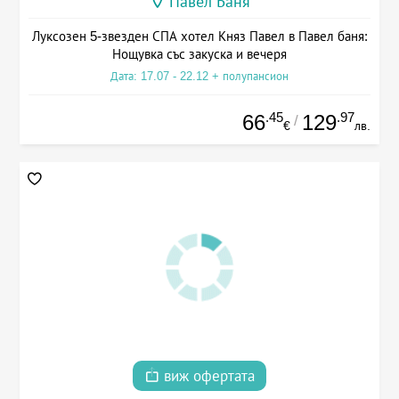
Павел Баня
Луксозен 5-звезден СПА хотел Княз Павел в Павел баня:
Нощувка със закуска и вечеря
Дата: 17.07 - 22.12 + полупансион
.45
.97
66
129
/
€
лв.
виж офертата