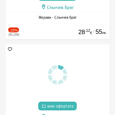
Слънчев Бряг
Жерави - Слънчев бряг
-20%
.12
55
28
/
лв.
€
35.28€
виж офертата