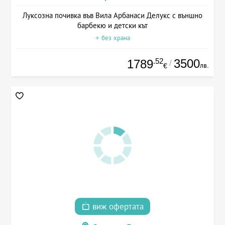
Луксозна почивка във Вила Арбанаси Делукс с външно
барбекю и детски кът
+ без храна
.52
3500
1789
/
лв.
€
виж офертата