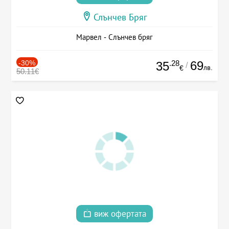
Слънчев Бряг
Марвел - Слънчев бряг
-30%
.28
69
35
/
лв.
€
50.11€
виж офертата