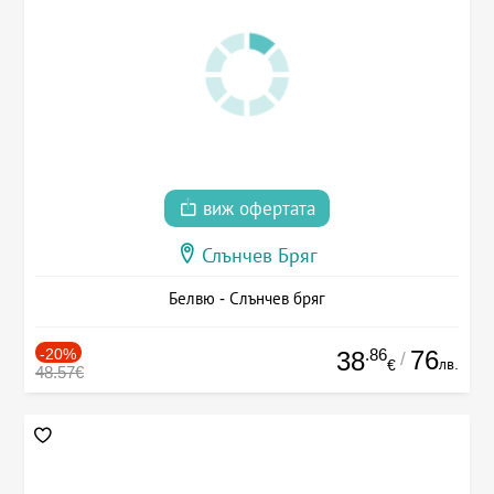
виж офертата
Слънчев Бряг
Белвю - Слънчев бряг
-20%
.86
76
38
/
лв.
€
48.57€