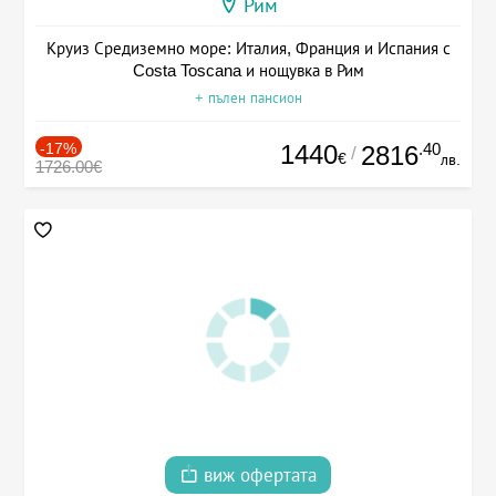
Рим
Круиз Средиземно море: Италия, Франция и Испания с
Costa Toscana и нощувка в Рим
+ пълен пансион
-17%
1440
.40
2816
/
€
лв.
1726.00€
виж офертата