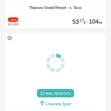
Thassos Grand Resort - о. Тасос
-15%
.17
104
53
/
лв.
€
62.38€
виж офертата
Слънчев Бряг