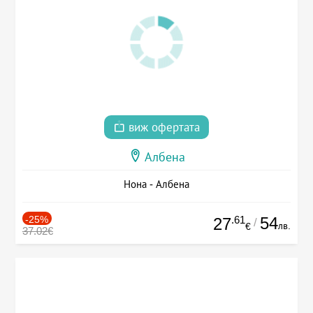
виж офертата
Албена
Нона - Албена
-25%
.61
54
27
/
лв.
€
37.02€