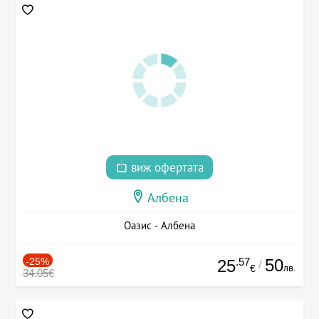
виж офертата
Албена
Оазис - Албена
-25%
.57
50
25
/
лв.
€
34.05€