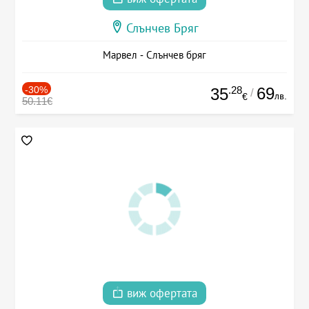
Слънчев Бряг
Марвел - Слънчев бряг
-30%
.28
69
35
/
лв.
€
50.11€
виж офертата