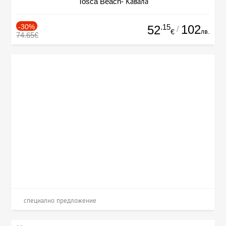
Tosca Beach- Кавала
-30%
.15
102
52
/
лв.
€
74.65€
специално предложение