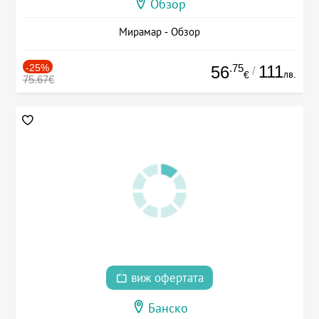
Обзор
Мирамар - Обзор
-25%
.75
111
56
/
лв.
€
75.67€
виж офертата
Банско