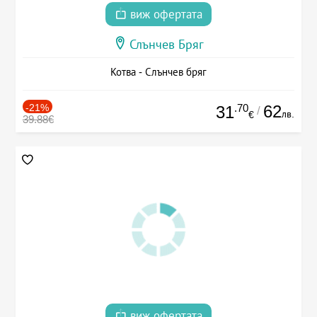
виж офертата
Слънчев Бряг
Котва - Слънчев бряг
-21%
.70
62
31
/
лв.
€
39.88€
виж офертата