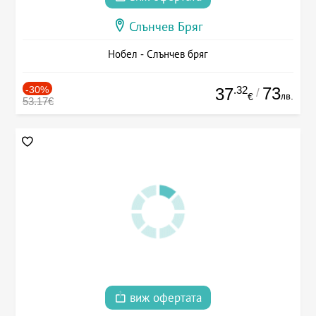
Слънчев Бряг
Нобел - Слънчев бряг
-30%
.32
73
37
/
лв.
€
53.17€
виж офертата