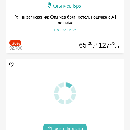
Слънчев Бряг
Ранни записвания: Слънчев бряг, хотел, нощувка с All
Inclusive
+ all inclusive
-30%
.30
.72
65
127
/
€
лв.
92.70€
виж офертата