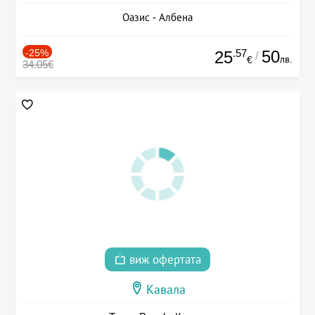
Оазис - Албена
-25%
.57
50
25
/
лв.
€
34.05€
виж офертата
Кавала