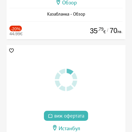
Обзор
Казабланка - Обзор
-20%
.79
70
35
/
лв.
€
44.99€
виж офертата
Истанбул