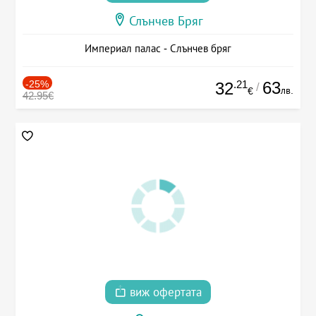
Слънчев Бряг
Империал палас - Слънчев бряг
-25%
.21
63
32
/
лв.
€
42.95€
виж офертата