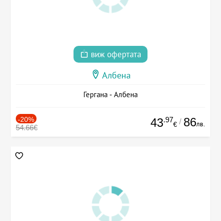
виж офертата
Албена
Гергана - Албена
-20%
.97
86
43
/
лв.
€
54.66€