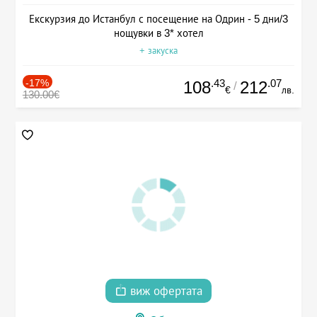
Екскурзия до Истанбул с посещение на Одрин - 5 дни/3
нощувки в 3* хотел
+ закуска
-17%
.43
.07
108
212
/
€
лв.
130.00€
виж офертата