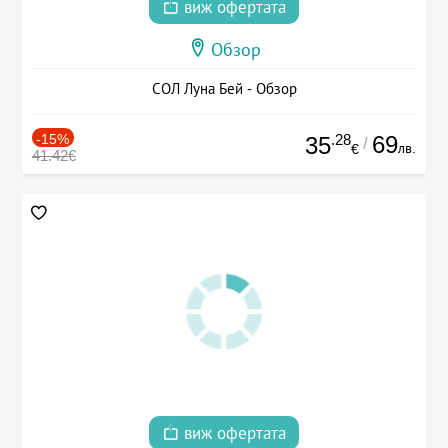
виж офертата
Обзор
СОЛ Луна Бей - Обзор
-15%
.28
69
35
/
лв.
€
41.42€
виж офертата