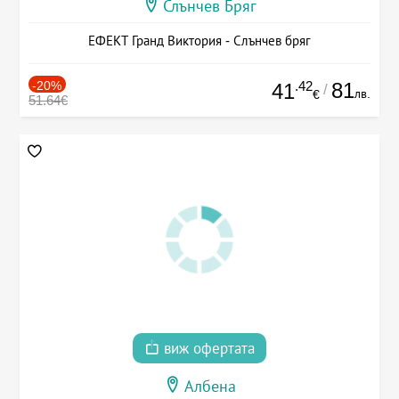
Слънчев Бряг
ЕФЕКТ Гранд Виктория - Слънчев бряг
-20%
.42
81
41
/
лв.
€
51.64€
виж офертата
Албена