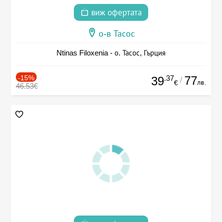
виж офертата
о-в Тасос
Ntinas Filoxenia - о. Тасос, Гърция
-15%
.37
77
39
/
лв.
€
46.53€