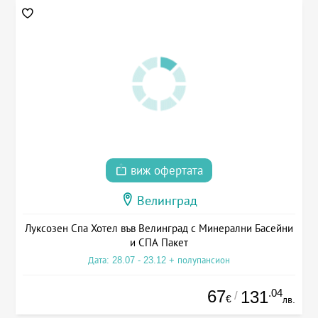
виж офертата
Велинград
Луксозен Спа Хотел във Велинград с Минерални Басейни
и СПА Пакет
Дата: 28.07 - 23.12 + полупансион
67
.04
131
/
€
лв.