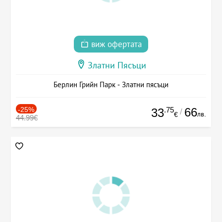
виж офертата
Златни Пясъци
Берлин Грийн Парк - Златни пясъци
-25%
.75
66
33
/
лв.
€
44.99€