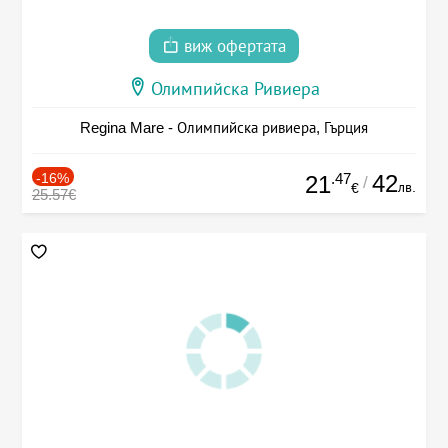
виж офертата
Олимпийска Ривиера
Regina Mare - Олимпийска ривиера, Гърция
-16%
.47
42
21
/
лв.
€
25.57€