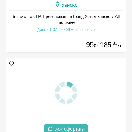
Банско
5-звездно СПА Преживяване в Гранд Хотел Банско с All
Inclusive
Дата: 01.07 - 30.09 + all inclusive
95
.80
185
/
€
лв.
виж офертата