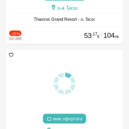
о-в Тасос
Thassos Grand Resort - о. Тасос
-15%
.17
104
53
/
лв.
€
62.38€
виж офертата