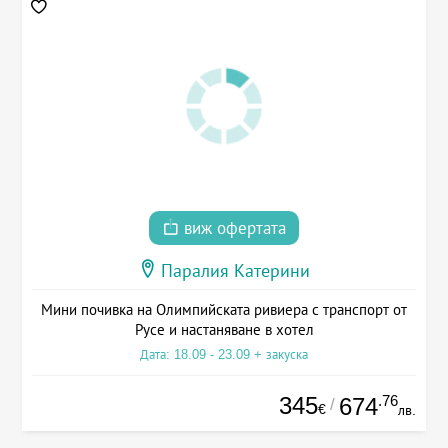
виж офертата
Паралия Катерини
Мини почивка на Олимпийската ривиера с транспорт от
Русе и настаняване в хотел
Дата: 18.09 - 23.09 + закуска
345
.76
674
/
€
лв.