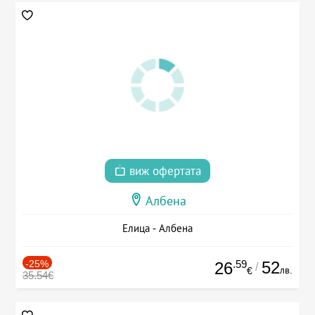
виж офертата
Албена
Елица - Албена
-25%
.59
52
26
/
лв.
€
35.54€