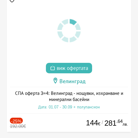
виж офертата
Велинград
СПА оферта 3=4: Велинград - нощувки, изхранване и
минерални басейни
Дата: 01.07 - 30.09 + полупансион
-25%
144
.64
281
/
€
лв.
192.00€