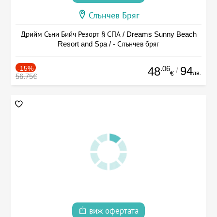
Слънчев Бряг
Дрийм Съни Бийч Резорт § СПА / Dreams Sunny Beach
Resort and Spa / - Слънчев бряг
-15%
.06
94
48
/
лв.
€
56.75€
виж офертата