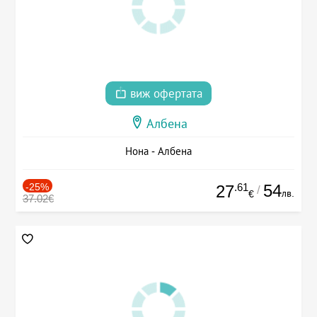
виж офертата
Албена
Нона - Албена
-25%
.61
54
27
/
лв.
€
37.02€