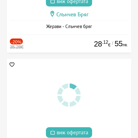
виж офертата
Слънчев Бряг
Жерави - Слънчев бряг
-20%
.12
55
28
/
лв.
€
35.28€
виж офертата