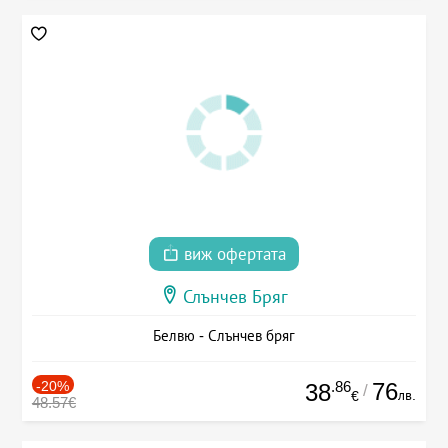
виж офертата
Слънчев Бряг
Белвю - Слънчев бряг
-20%
.86
76
38
/
лв.
€
48.57€