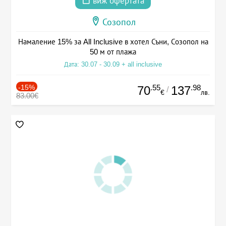
виж офертата
Созопол
Намаление 15% за All Inclusive в хотел Съни, Созопол на
50 м от плажа
Дата: 30.07 - 30.09 + all inclusive
-15%
.55
.98
70
137
/
€
лв.
83.00€