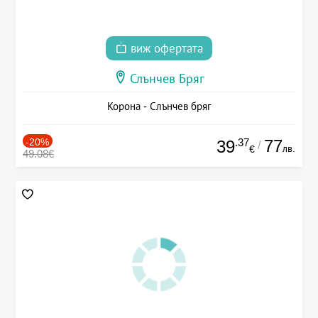
виж офертата
Слънчев Бряг
Корона - Слънчев бряг
-20%
.37
77
39
/
лв.
€
49.08€