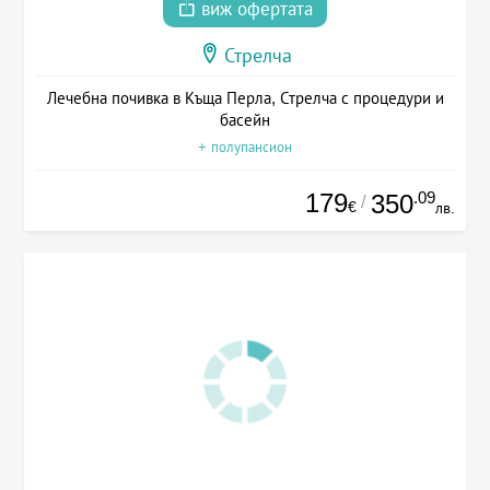
виж офертата
Стрелча
Лечебна почивка в Къща Перла, Стрелча с процедури и
басейн
+ полупансион
179
.09
350
/
€
лв.