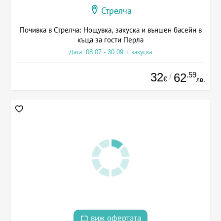
Стрелча
Почивка в Стрелча: Нощувка, закуска и външен басейн в
къща за гости Перла
Дата: 08.07 - 30.09 + закуска
32
.59
62
/
€
лв.
виж офертата