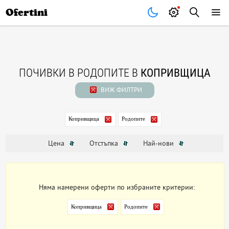
Почивки
Стоки
В града
Всички оферти
Ofertini
ПОЧИВКИ В РОДОПИТЕ В
КОПРИВЩИЦА
ВИЖ ФИЛТРИ
Копривщица
Родопите
Цена
Отстъпка
Най-нови
Няма намерени оферти по избраните критерии:
Копривщица
Родопите