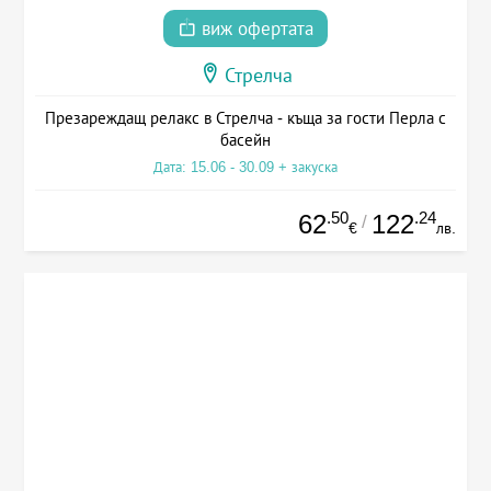
виж офертата
Стрелча
Презареждащ релакс в Стрелча - къща за гости Перла с
басейн
Дата: 15.06 - 30.09 + закуска
.50
.24
62
122
/
€
лв.