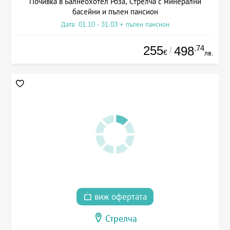
Почивка в Балнеохотел Роза, Стрелча с минерални
басейни и пълен пансион
Дата: 01.10 - 31.03 + пълен пансион
255
.74
498
/
€
лв.
виж офертата
Стрелча