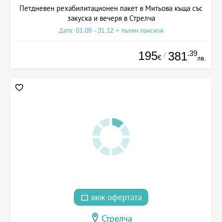
Петдневен рехабилитационен пакет в Митьова къща със
закуска и вечеря в Стрелча
Дата: 01.09 - 31.12 + пълен пансион
195
.39
381
/
€
лв.
виж офертата
Стрелча