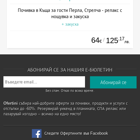
Почивка в Къща за гости Перла, Стрелча - релакс с
нощувка и закуска
+ закуска
64
.17
125
/
€
лв.
АБОНИРАЙ СЕ ЗА НАШИЯ Е-БЮЛЕТИН
Без спам. Отказ по всяко време.
Ofertini
събира най-добрите оферти за почивки, продукти и услуги с
отстъпки до -60%. Резервирай уикенд в планината, СПА релакс или
пазарувай изгодно – всичко на едно място!
Следете Офертините във Facebook