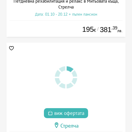
Петдневна рехабилитация и релакс в Митьовата къща,
Стрелча
Дата: 01.10 - 20.12 + пълен пансион
195
.39
381
/
€
лв.
виж офертата
Стрелча