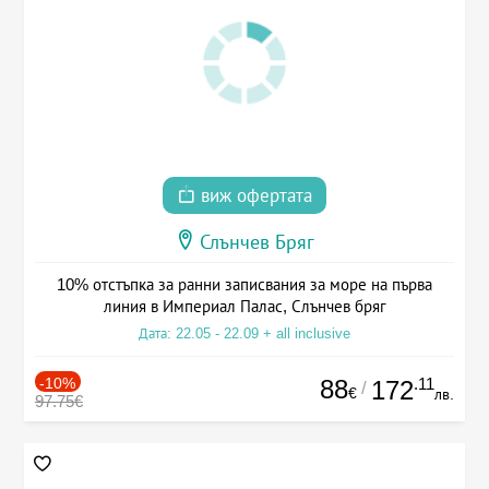
виж офертата
Слънчев Бряг
10% отстъпка за ранни записвания за море на първа
линия в Империал Палас, Слънчев бряг
Дата: 22.05 - 22.09 + all inclusive
-10%
88
.11
172
/
€
лв.
97.75€