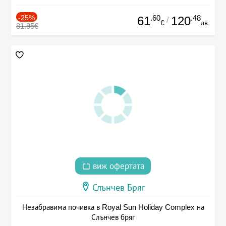
-25%
.60
.48
61
120
/
€
лв.
81.95€
виж офертата
Слънчев Бряг
Незабравима почивка в Royal Sun Holiday Complex на
Слънчев бряг