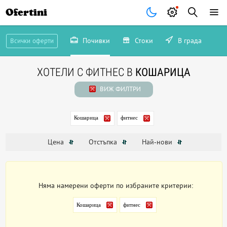
Ofertini
Почивки
Стоки
В града
Всички оферти
ХОТЕЛИ С ФИТНЕС В
КОШАРИЦА
ВИЖ ФИЛТРИ
Кошарица
фитнес
Цена
Отстъпка
Най-нови
Няма намерени оферти по избраните критерии:
Кошарица
фитнес