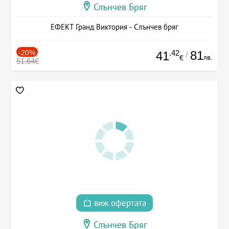
Слънчев Бряг
ЕФЕКТ Гранд Виктория - Слънчев бряг
-20%
.42
81
41
/
лв.
€
51.64€
виж офертата
Слънчев Бряг