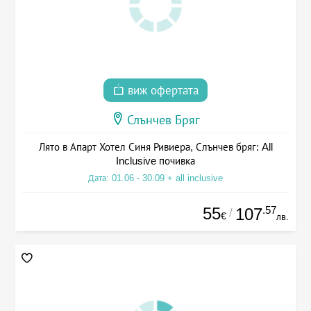
виж офертата
Слънчев Бряг
Лято в Апарт Хотел Синя Ривиера, Слънчев бряг: All
Inclusive почивка
Дата: 01.06 - 30.09 + all inclusive
55
.57
107
/
€
лв.