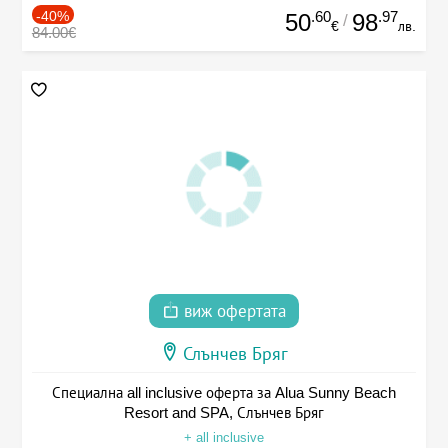
-40%
.60
.97
50
98
/
€
лв.
84.00€
виж офертата
Слънчев Бряг
Специална all inclusive оферта за Alua Sunny Beach
Resort and SPA, Слънчев Бряг
+ all inclusive