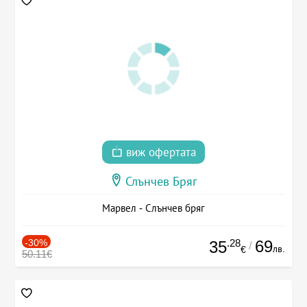
виж офертата
Слънчев Бряг
Марвел - Слънчев бряг
-30%
.28
69
35
/
лв.
€
50.11€