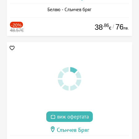
Белвю - Слънчев бряг
-20%
.86
76
38
/
лв.
€
48.57€
виж офертата
Слънчев Бряг