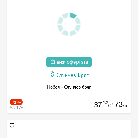
виж офертата
Слънчев Бряг
Нобел - Слънчев бряг
-30%
.32
73
37
/
лв.
€
53.17€