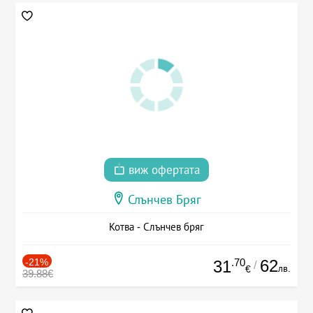
виж офертата
Слънчев Бряг
Котва - Слънчев бряг
-21%
.70
62
31
/
лв.
€
39.88€