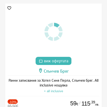
виж офертата
Слънчев Бряг
Ранни записвания за Хотел Синя Перла, Слънчев бряг. All
inclusive нощувка
+ all inclusive
-10%
59
.39
115
/
€
лв.
65.50€