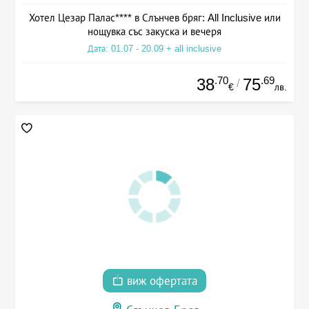
Хотел Цезар Палас**** в Слънчев бряг: All Inclusive или
нощувка със закуска и вечеря
Дата: 01.07 - 20.09 + all inclusive
.70
.69
38
75
/
€
лв.
виж офертата