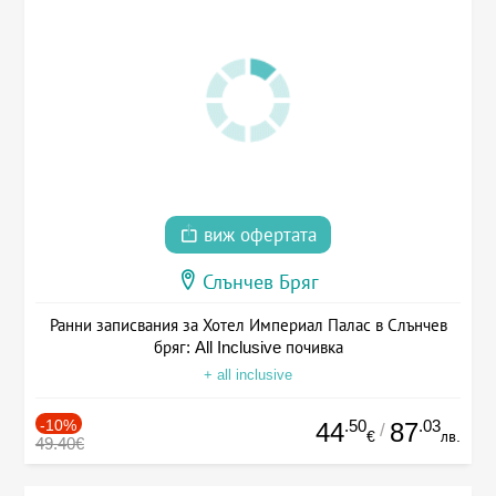
виж офертата
Слънчев Бряг
Ранни записвания за Хотел Империал Палас в Слънчев
бряг: All Inclusive почивка
+ all inclusive
-10%
.50
.03
44
87
/
€
лв.
49.40€