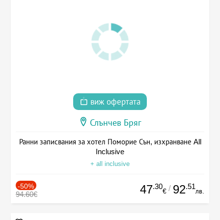
виж офертата
Слънчев Бряг
Ранни записвания за хотел Поморие Сън, изхранване All
Inclusive
+ all inclusive
-50%
.30
.51
47
92
/
€
лв.
94.60€