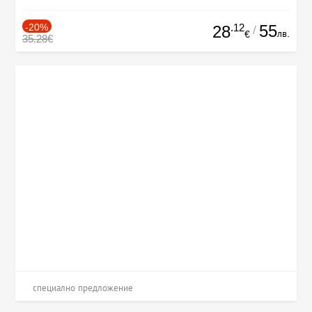
-20%
.12
55
28
/
лв.
€
35.28€
специално предложение