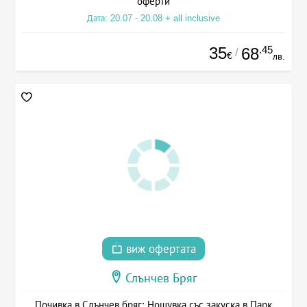
оферти
Дата: 20.07 - 20.08 + all inclusive
35
.45
68
/
€
лв.
виж офертата
Слънчев Бряг
Почивка в Слънчев бряг: Нощувка със закуска в Парк