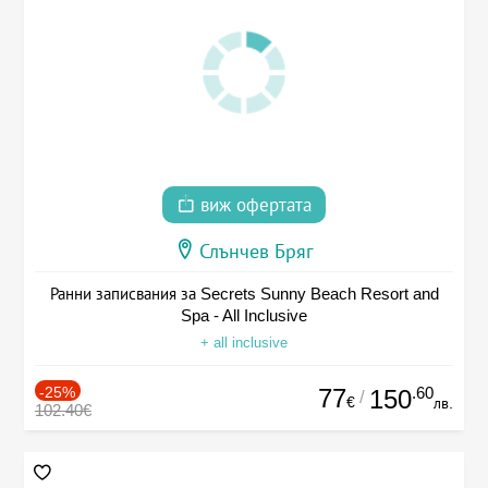
виж офертата
Слънчев Бряг
Ранни записвания за Secrets Sunny Beach Resort and
Spa - All Inclusive
+ all inclusive
-25%
77
.60
150
/
€
лв.
102.40€