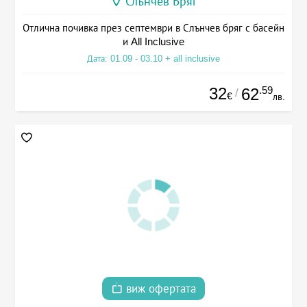
Слънчев Бряг
Отлична почивка през септември в Слънчев бряг с басейн
и All Inclusive
Дата: 01.09 - 03.10 + all inclusive
32
.59
62
/
€
лв.
виж офертата