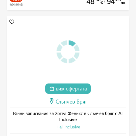
48
94
/
€
лв.
53.85€
виж офертата
Слънчев Бряг
Ранни записвания за Хотел Феникс в Слънчев бряг с All
Inclusive
+ all inclusive