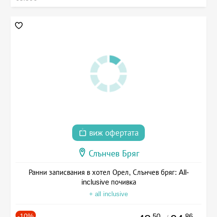
виж офертата
Слънчев Бряг
Ранни записвания в хотел Орел, Слънчев бряг: All-
inclusive почивка
+ all inclusive
-10%
.50
.86