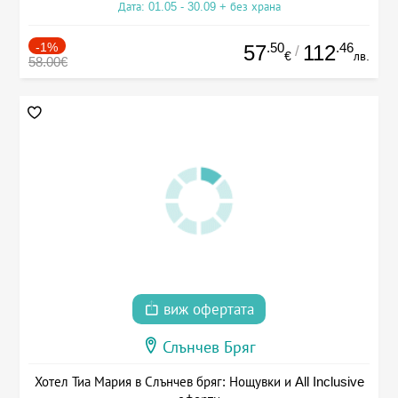
Дата: 01.05 - 30.09 + без храна
-1%
.50
.46
57
112
/
€
лв.
58.00€
виж офертата
Слънчев Бряг
Хотел Тиа Мария в Слънчев бряг: Нощувки и All Inclusive