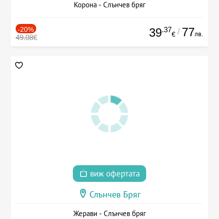
Корона - Слънчев бряг
-20%
.37
77
39
/
лв.
€
49.08€
виж офертата
Слънчев Бряг
Жерави - Слънчев бряг