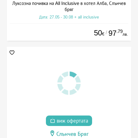
Луксозна почивка на All Inclusive в хотел Алба, Слънчев
бряг
Дата: 27.05 - 30.08 + all inclusive
50
.79
97
/
€
лв.
виж офертата
Слънчев Бряг