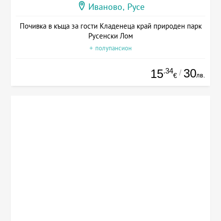
Иваново, Русе
Почивка в къща за гости Кладенеца край природен парк
Русенски Лом
+ полупансион
.34
30
15
/
лв.
€