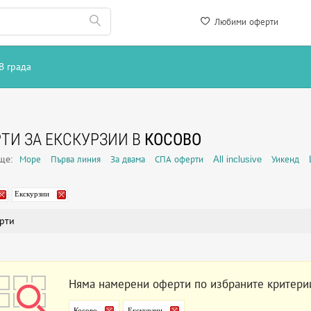
Любими оферти
В града
ТИ ЗА ЕКСКУРЗИИ В
КОСОВО
още:
Море
Първа линия
За двама
СПА оферти
All inclusive
Уикенд
Екскурзии
рти
Няма намерени оферти по избраните критери
Косово
Екскурзии