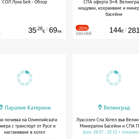
СОЛ Луна Бей - Обзор
СПА оферта 3=4: Велингра
нощувки, изхранване и мине
басейни
Дата: 01.07 - 30.09 + полупан
.28
69
-25%
144
35
28
/
/
лв.
€
€
€
192.00€
Паралия Катерини
Велинград
и почивка на Олимпийската
Луксозен Спа Хотел във Велин
виера с транспорт от Русе и
Минерални Басейни и СПА П
настаняване в хотел
Дата: 28.07 - 23.12 + полупан
Дата: 18.09 - 23.09 + закуска