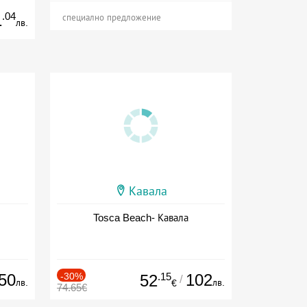
.04
1
специално предложение
лв.
Кавала
Tosca Beach- Кавала
50
-30%
.15
102
52
/
лв.
лв.
€
74.65€