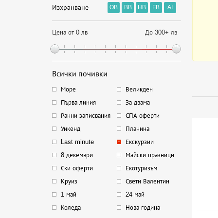
Изхранване
OB
BB
HB
FB
AI
Цена от 0 лв
До 300+ лв
Всички почивки
Море
Великден
Първа линия
За двама
Ранни записвания
СПА оферти
Уикенд
Планина
Last minute
Екскурзии
8 декември
Майски празници
Ски оферти
Екотуризъм
Круиз
Свети Валентин
1 май
24 май
Коледа
Нова година