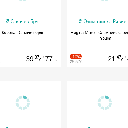
Слънчев Бряг
Олимпийска Ривие
Корона - Слънчев бряг
Regina Mare - Олимпийска ри
Гърция
.37
77
-16%
.47
39
21
/
/
лв.
€
€
€
25.57€