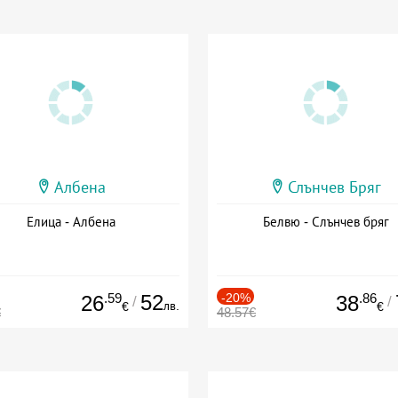
Албена
Слънчев Бряг
Елица - Албена
Белвю - Слънчев бряг
.59
52
-20%
.86
26
38
/
/
лв.
€
€
€
48.57€