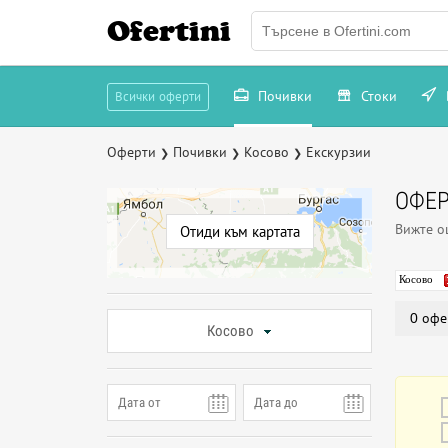
Ofertini
Почивки
Стоки
Всички оферти
Оферти
Почивки
Косово
Екскурзии
❯
❯
❯
ОФЕР
Вижте 
Отиди към картата
Косово
0 офе
Косово