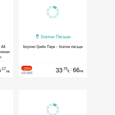
Златни Пясъци
All
Берлин Грийн Парк - Златни пясъци
тлиман
н
ive
.17
-25%
.75
66
6
33
/
лв.
лв.
€
44.99€