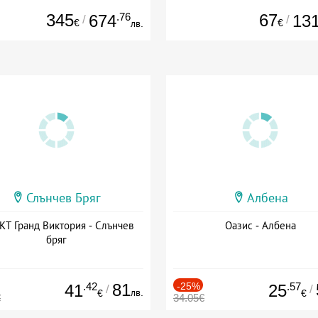
345
.76
67
674
13
/
/
€
€
лв.
Слънчев Бряг
Албена
Т Гранд Виктория - Слънчев
Оазис - Албена
бряг
.42
81
-25%
.57
41
25
/
/
лв.
€
€
€
34.05€