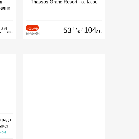
д -
Thassos Grand Resort - о. Тасос
рални
сион
.64
-15%
.17
104
1
53
/
лв.
лв.
€
62.38€
град с
акет
сион