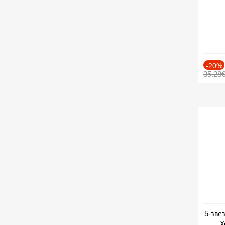
-20%
35.28
5-зве
Х