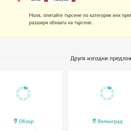
Моля, опитайте търсене по категория или пре
разшири обхвата на търсене.
Други изгодни предло
Обзор
Велинград