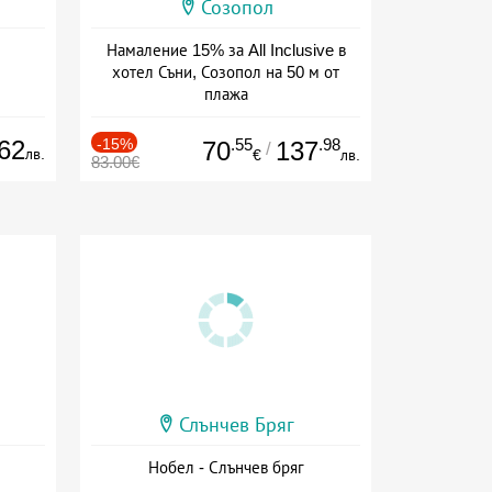
Созопол
Намаление 15% за All Inclusive в
хотел Съни, Созопол на 50 м от
плажа
Дата: 30.07 - 30.09 + all inclusive
62
-15%
.55
.98
70
137
/
лв.
€
лв.
83.00€
Слънчев Бряг
Нобел - Слънчев бряг