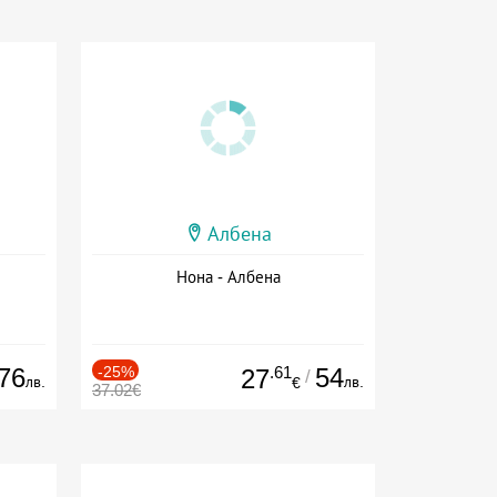
Албена
Нона - Албена
76
-25%
.61
54
27
/
лв.
лв.
€
37.02€