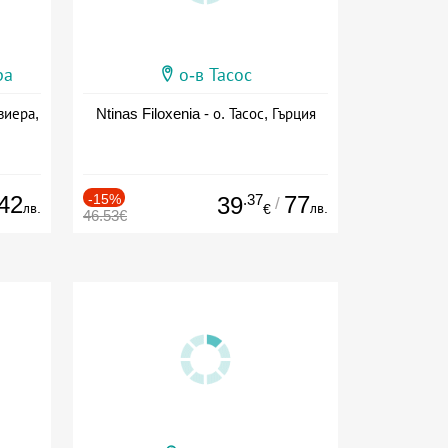
ра
о-в Тасос
виера,
Ntinas Filoxenia - о. Тасос, Гърция
42
-15%
.37
77
39
/
лв.
лв.
€
46.53€