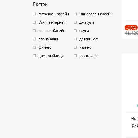
Екстри
вътрешен басейн
минерален басейн
Wi-Fi интернет
джакузи
-15%
външен басейн
сауна
41.42
парна баня
детски кът
фитнес
казино
дом. любимци
ресторант
Мин
ри