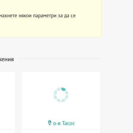
махнете някои параметри за да се
жения
о-в Тасос