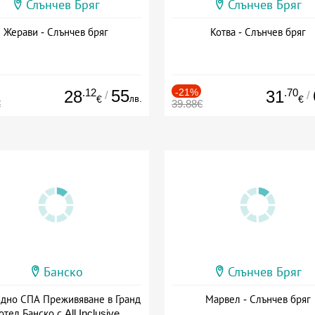
Слънчев Бряг
Слънчев Бряг
Жерави - Слънчев бряг
Котва - Слънчев бряг
.12
55
-21%
.70
28
31
/
/
лв.
€
€
€
39.88€
Банско
Слънчев Бряг
здно СПА Преживяване в Гранд
Марвел - Слънчев бряг
отел Банско с All Inclusive