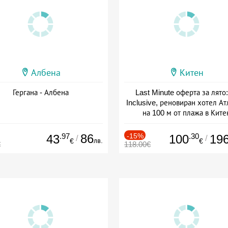
Албена
Китен
Гергана - Албена
Last Minute оферта за лято: 
Inclusive, реновиран хотел А
на 100 м от плажа в Ките
Дата: 01.06 - 29.09 + all inclus
.97
86
-15%
.30
43
100
19
/
/
лв.
€
€
€
118.00€