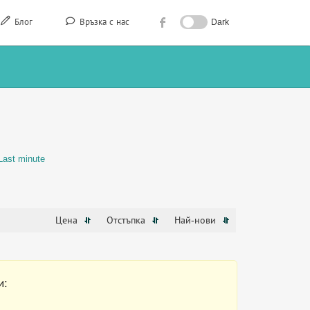
Блог
Връзка с нас
Dark
Last minute
Цена
Отстъпка
Най-нови
и: