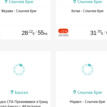
Слънчев Бряг
Слънчев Бряг
Жерави - Слънчев бряг
Котва - Слънчев бряг
.12
55
-21%
.70
28
31
/
/
лв.
€
€
€
39.88€
Банско
Слънчев Бряг
здно СПА Преживяване в Гранд
Марвел - Слънчев бряг
отел Банско с All Inclusive