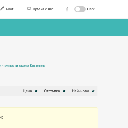
Блог
Връзка с нас
Dark
жителности около Костенец
Цена
Отстъпка
Най-нови
и: