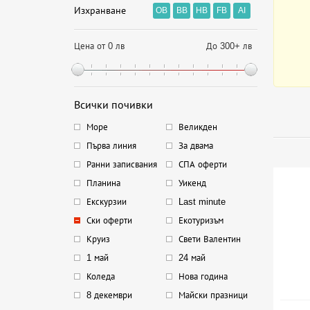
Изхранване
OB
BB
HB
FB
AI
Цена от 0 лв
До 300+ лв
Всички почивки
Море
Великден
Първа линия
За двама
Ранни записвания
СПА оферти
Планина
Уикенд
Екскурзии
Last minute
Ски оферти
Екотуризъм
Круиз
Свети Валентин
1 май
24 май
Коледа
Нова година
8 декември
Майски празници