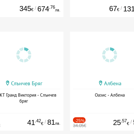
345
.76
67
674
13
/
/
€
€
лв.
Слънчев Бряг
Албена
Т Гранд Виктория - Слънчев
Оазис - Албена
бряг
.42
81
-25%
.57
41
25
/
/
лв.
€
€
€
34.05€