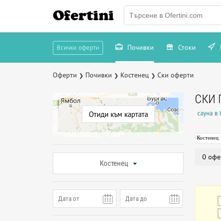
Ofertini
Почивки
Стоки
Всички оферти
Оферти
Почивки
Костенец
Ски оферти
❯
❯
❯
СКИ 
сауна в
Отиди към картата
Костенец
0 офе
Костенец