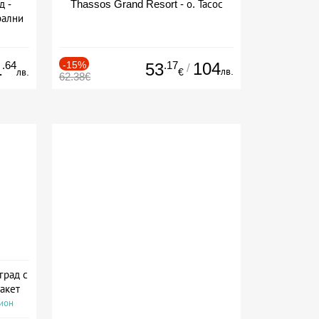
д -
Thassos Grand Resort - о. Тасос
рални
сион
.64
-15%
.17
104
1
53
/
лв.
лв.
€
62.38€
град с
акет
сион