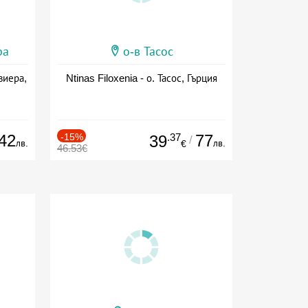
ра
о-в Тасос
виера,
Ntinas Filoxenia - о. Тасос, Гърция
42
-15%
.37
77
39
/
лв.
лв.
€
46.53€