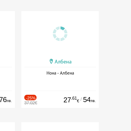
Албена
Нона - Албена
76
-25%
.61
54
27
/
лв.
лв.
€
37.02€