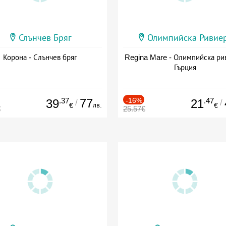
Слънчев Бряг
Олимпийска Ривие
Корона - Слънчев бряг
Regina Mare - Олимпийска ри
Гърция
.37
77
-16%
.47
39
21
/
/
лв.
€
€
€
25.57€