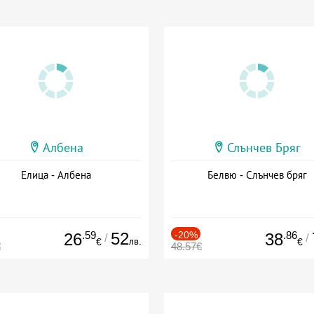
Албена
Слънчев Бряг
Елица - Албена
Белвю - Слънчев бряг
.59
52
-20%
.86
26
38
/
/
лв.
€
€
€
48.57€