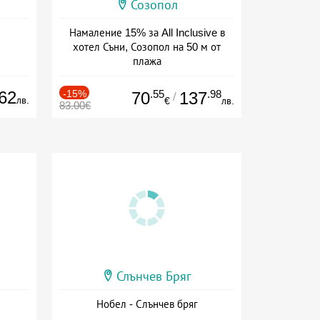
Созопол
Намаление 15% за All Inclusive в
хотел Съни, Созопол на 50 м от
плажа
Дата: 30.07 - 30.09 + all inclusive
62
-15%
.55
.98
70
137
/
лв.
€
лв.
83.00€
Слънчев Бряг
Нобел - Слънчев бряг