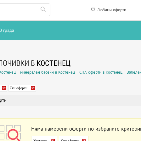
Любими оферти
В града
ПОЧИВКИ В
КОСТЕНЕЦ
 Костенец
минерален басейн в Костенец
СПА оферти в Костенец
Забеле
Ски оферти
рти
Няма намерени оферти по избраните критери
Костенец
Ски оферти