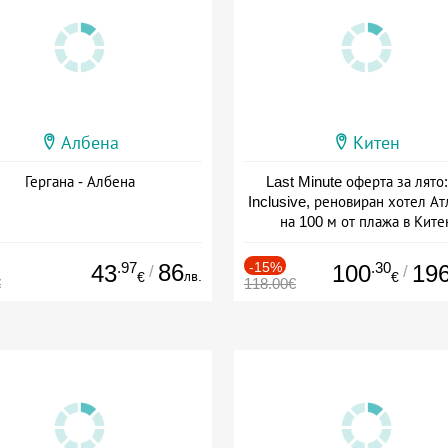
Албена
Китен
Гергана - Албена
Last Minute оферта за лято: 
Inclusive, реновиран хотел А
на 100 м от плажа в Ките
Дата: 01.06 - 29.09 + all inclus
.97
86
-15%
.30
43
100
19
/
/
лв.
€
€
€
118.00€