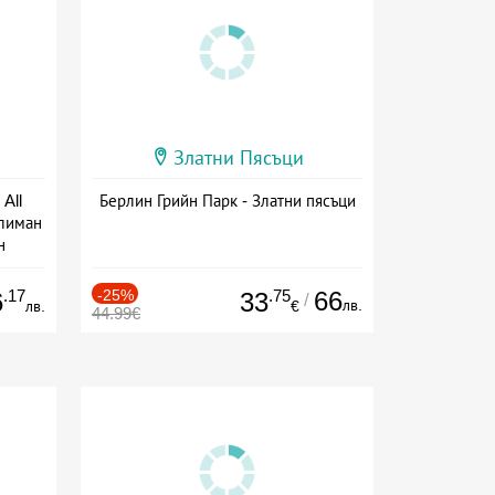
Златни Пясъци
All
Берлин Грийн Парк - Златни пясъци
тлиман
н
ive
.17
-25%
.75
66
6
33
/
лв.
лв.
€
44.99€