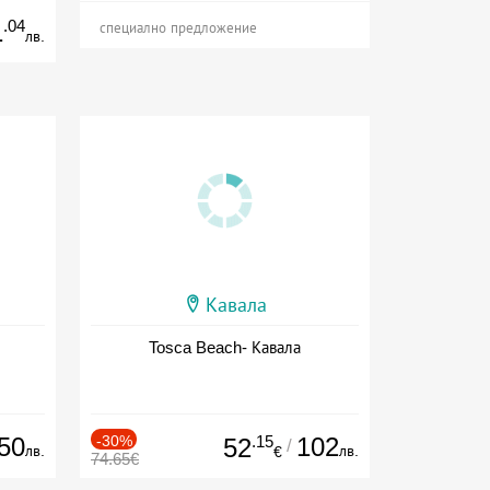
.04
1
специално предложение
лв.
Кавала
Tosca Beach- Кавала
50
-30%
.15
102
52
/
лв.
лв.
€
74.65€