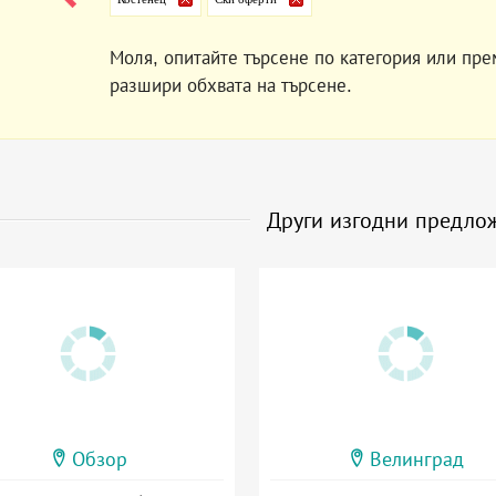
Моля, опитайте търсене по категория или пре
разшири обхвата на търсене.
Други изгодни предло
Обзор
Велинград