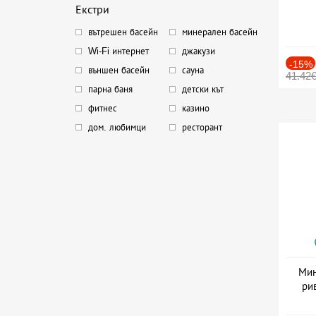
Екстри
вътрешен басейн
минерален басейн
Wi-Fi интернет
джакузи
-15%
външен басейн
сауна
41.42
парна баня
детски кът
фитнес
казино
дом. любимци
ресторант
Мин
ри