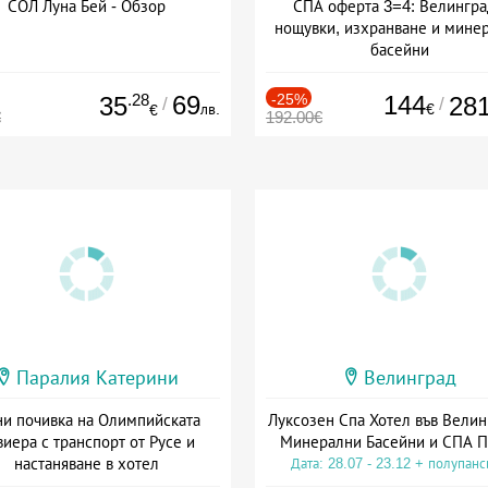
СОЛ Луна Бей - Обзор
СПА оферта 3=4: Велингра
нощувки, изхранване и мине
басейни
Дата: 01.07 - 30.09 + полупан
.28
69
-25%
144
35
28
/
/
лв.
€
€
€
192.00€
Паралия Катерини
Велинград
и почивка на Олимпийската
Луксозен Спа Хотел във Велин
виера с транспорт от Русе и
Минерални Басейни и СПА П
настаняване в хотел
Дата: 28.07 - 23.12 + полупан
Дата: 18.09 - 23.09 + закуска