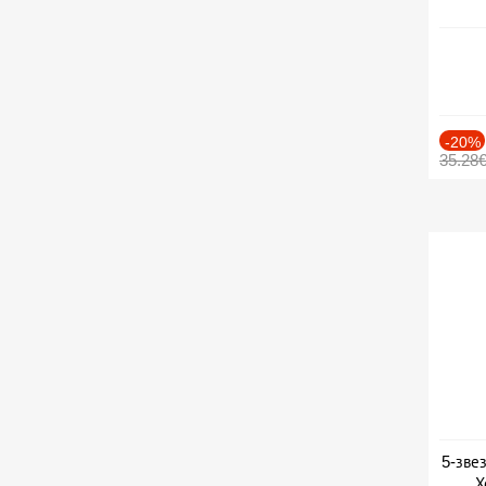
-20%
35.28
5-зве
Х