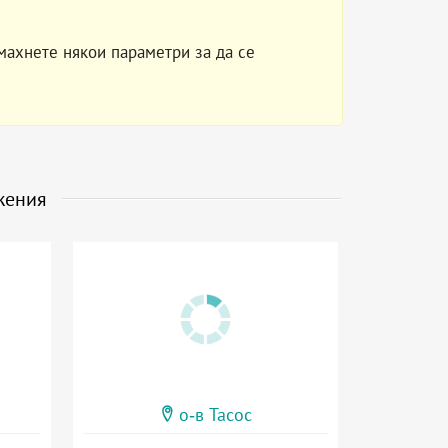
махнете някои параметри за да се
жения
о-в Тасос