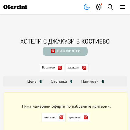
Почивки
Стоки
В града
Всички оферти
Ofertini
ХОТЕЛИ С ДЖАКУЗИ В
КОСТИЕВО
ВИЖ ФИЛТРИ
Костиево
джакузи
Цена
Отстъпка
Най-нови
Няма намерени оферти по избраните критерии:
Костиево
джакузи