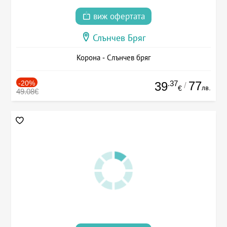
виж офертата
Слънчев Бряг
Корона - Слънчев бряг
-20%
.37
77
39
/
лв.
€
49.08€