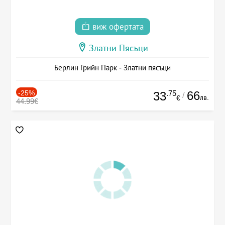
виж офертата
Златни Пясъци
Берлин Грийн Парк - Златни пясъци
-25%
.75
66
33
/
лв.
€
44.99€