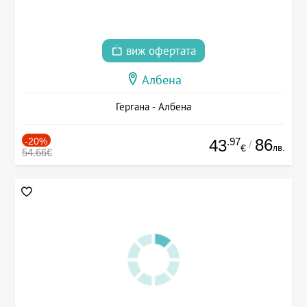
виж офертата
Албена
Гергана - Албена
-20%
.97
86
43
/
лв.
€
54.66€