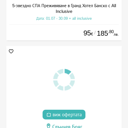
5-звездно СПА Преживяване в Гранд Хотел Банско с All
Inclusive
Дата: 01.07 - 30.09 + all inclusive
95
.80
185
/
€
лв.
виж офертата
Слънчев Бряг