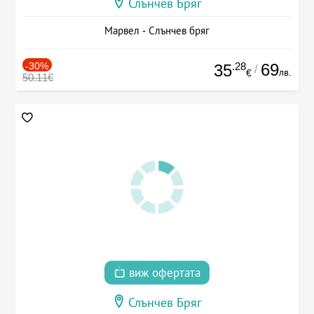
Слънчев Бряг
Марвел - Слънчев бряг
-30%
.28
69
35
/
лв.
€
50.11€
виж офертата
Слънчев Бряг