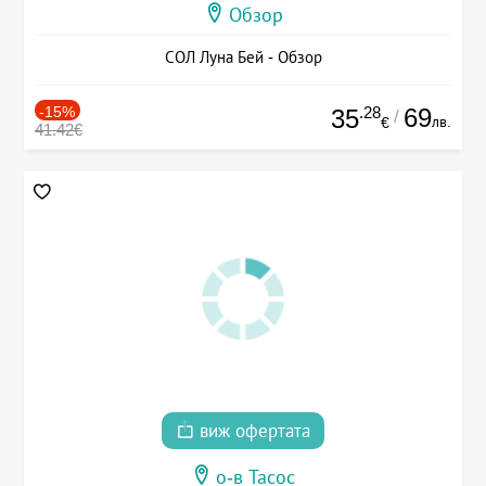
Обзор
СОЛ Луна Бей - Обзор
-15%
.28
69
35
/
лв.
€
41.42€
виж офертата
о-в Тасос