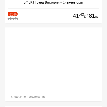
ЕФЕКТ Гранд Виктория - Слънчев бряг
-20%
.42
81
41
/
лв.
€
51.64€
специално предложение