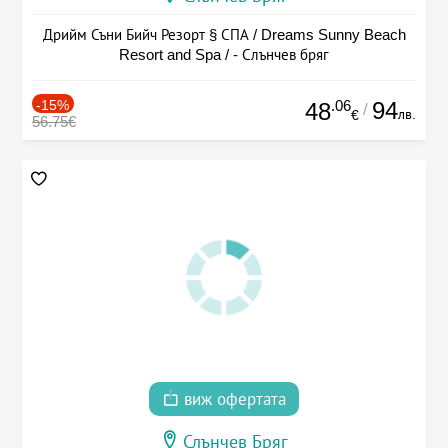
Дрийм Съни Бийч Резорт § СПА / Dreams Sunny Beach
Resort and Spa / - Слънчев бряг
-15%
.06
94
48
/
лв.
€
56.75€
виж офертата
Слънчев Бряг