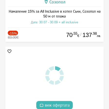
Созопол
Намаление 15% за All Inclusive в хотел Съни, Созопол на
50 м от плажа
Дата: 30.07 - 30.09 + all inclusive
-15%
.55
.98
70
137
/
€
лв.
83.00€
виж офертата