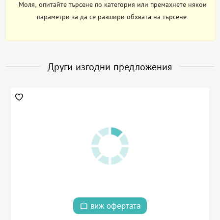
Моля, опитайте търсене по категория или премахнете някои
параметри за да се разшири обхвата на търсене.
Други изгодни предложения
виж офертата