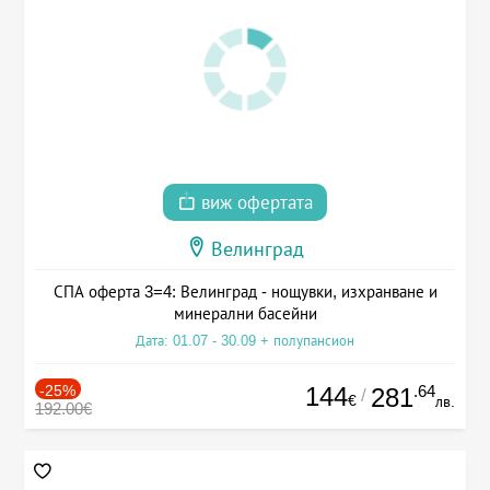
виж офертата
Велинград
СПА оферта 3=4: Велинград - нощувки, изхранване и
минерални басейни
Дата: 01.07 - 30.09 + полупансион
-25%
144
.64
281
/
€
лв.
192.00€