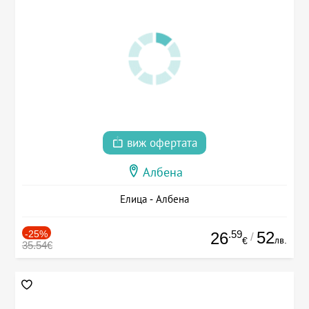
виж офертата
Албена
Елица - Албена
-25%
.59
52
26
/
лв.
€
35.54€