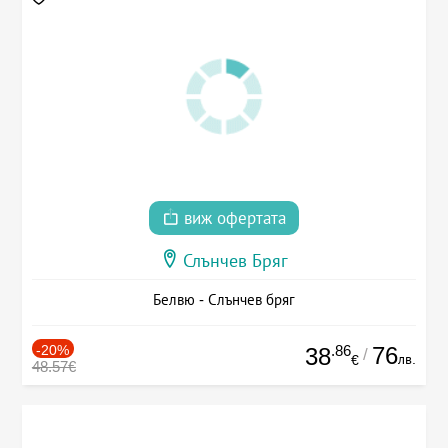
виж офертата
Слънчев Бряг
Белвю - Слънчев бряг
-20%
.86
76
38
/
лв.
€
48.57€