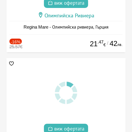
виж офертата
Олимпийска Ривиера
Regina Mare - Олимпийска ривиера, Гърция
-16%
.47
42
21
/
лв.
€
25.57€
виж офертата