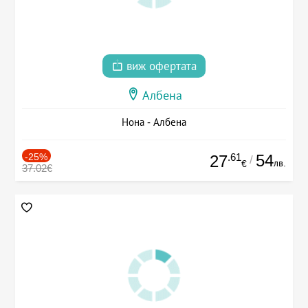
виж офертата
Албена
Нона - Албена
-25%
.61
54
27
/
лв.
€
37.02€