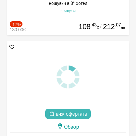
нощувки в 3* хотел
+ закуска
-17%
.43
.07
108
212
/
€
лв.
130.00€
виж офертата
Обзор