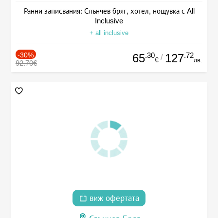
Ранни записвания: Слънчев бряг, хотел, нощувка с All
Inclusive
+ all inclusive
-30%
.30
.72
65
127
/
€
лв.
92.70€
виж офертата