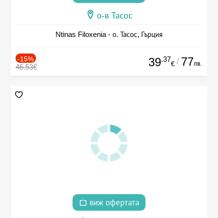
о-в Тасос
Ntinas Filoxenia - о. Тасос, Гърция
-15%
.37
77
39
/
лв.
€
46.53€
виж офертата