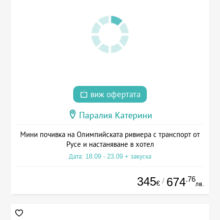
виж офертата
Паралия Катерини
Мини почивка на Олимпийската ривиера с транспорт от
Русе и настаняване в хотел
Дата: 18.09 - 23.09 + закуска
345
.76
674
/
€
лв.