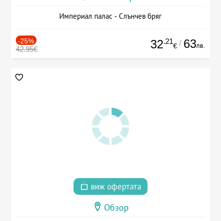
Империал палас - Слънчев бряг
-25%
.21
63
32
/
лв.
€
42.95€
виж офертата
Обзор