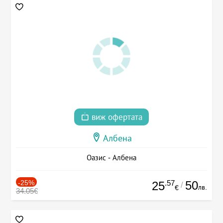
виж офертата
Албена
Оазис - Албена
-25%
.57
50
25
/
лв.
€
34.05€