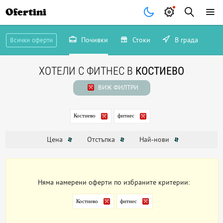
Ofertini
Почивки
Стоки
В града
Всички оферти
ХОТЕЛИ С ФИТНЕС В
КОСТИЕВО
ВИЖ ФИЛТРИ
Костиево
фитнес
Цена
Отстъпка
Най-нови
Няма намерени оферти по избраните критерии:
Костиево
фитнес