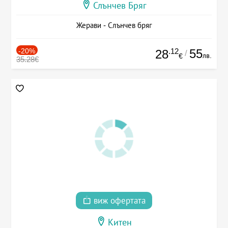
Слънчев Бряг
Жерави - Слънчев бряг
-20%
.12
55
28
/
лв.
€
35.28€
виж офертата
Китен