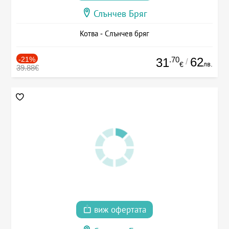
Слънчев Бряг
Котва - Слънчев бряг
-21%
.70
62
31
/
лв.
€
39.88€
виж офертата