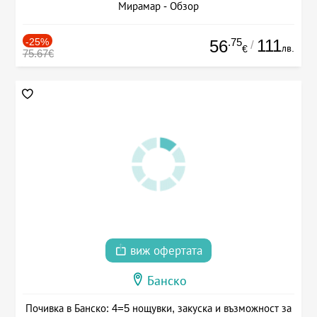
Мирамар - Обзор
-25%
.75
111
56
/
лв.
€
75.67€
виж офертата
Банско
Почивка в Банско: 4=5 нощувки, закуска и възможност за