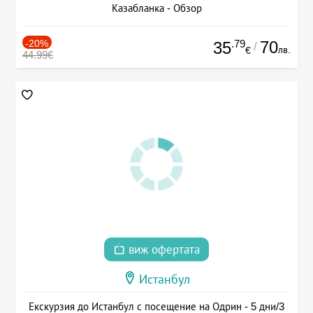
Казабланка - Обзор
-20%
.79
70
35
/
лв.
€
44.99€
виж офертата
Истанбул
Екскурзия до Истанбул с посещение на Одрин - 5 дни/3