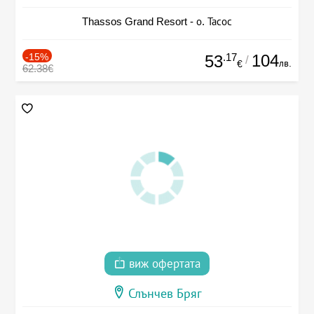
Thassos Grand Resort - о. Тасос
-15%
.17
104
53
/
лв.
€
62.38€
виж офертата
Слънчев Бряг