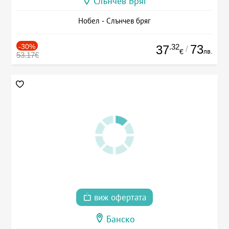
Слънчев Бряг
Нобел - Слънчев бряг
-30%
.32
73
37
/
лв.
€
53.17€
виж офертата
Банско