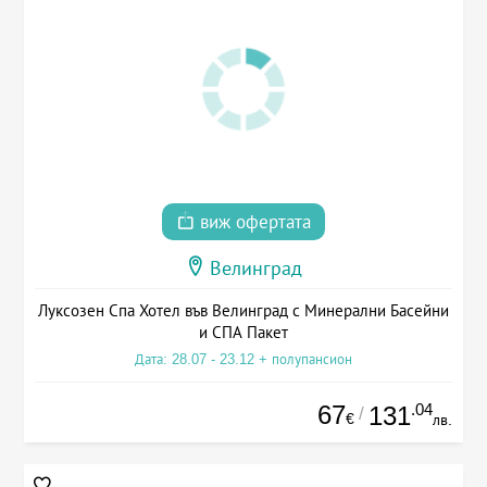
виж офертата
Велинград
Луксозен Спа Хотел във Велинград с Минерални Басейни
и СПА Пакет
Дата: 28.07 - 23.12 + полупансион
67
.04
131
/
€
лв.