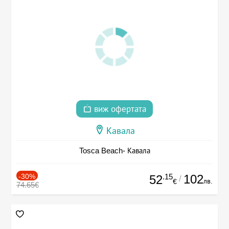
виж офертата
Кавала
Tosca Beach- Кавала
-30%
.15
102
52
/
лв.
€
74.65€