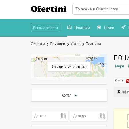
Ofertini
Почивки
Стоки
Всички оферти
Оферти
Почивки
Котел
Планина
❯
❯
❯
ПОЧИ
Море
Отиди към картата
Котел
0 офе
Котел