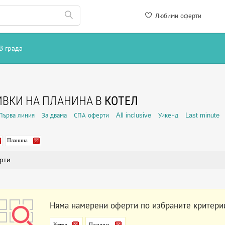
Любими оферти
В града
ВКИ НА ПЛАНИНА В
КОТЕЛ
Първа линия
За двама
СПА оферти
All inclusive
Уикенд
Last minute
Планина
рти
Няма намерени оферти по избраните критери
Котел
Планина