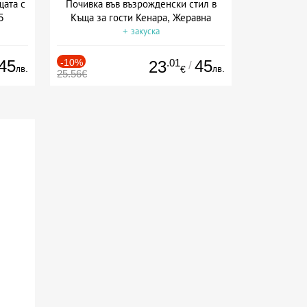
щата с
Почивка във възрожденски стил в
5
Къща за гости Кенара, Жеравна
+ закуска
45
-10%
.01
45
23
/
лв.
лв.
€
25.56€