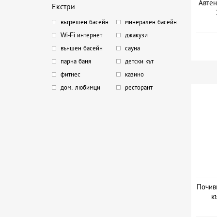
Автен
Екстри
вътрешен басейн
минерален басейн
Wi-Fi интернет
джакузи
външен басейн
сауна
парна баня
детски кът
фитнес
казино
дом. любимци
ресторант
Почив
к