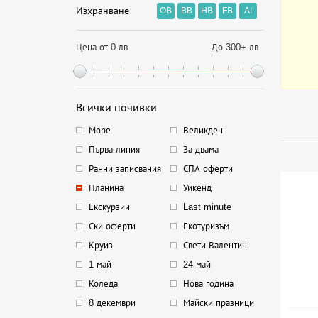
Изхранване
OB
BB
HB
FB
AI
Цена от 0 лв
До 300+ лв
Всички почивки
Море
Великден
Първа линия
За двама
Ранни записвания
СПА оферти
Планина
Уикенд
Екскурзии
Last minute
Ски оферти
Екотуризъм
Круиз
Свети Валентин
1 май
24 май
Коледа
Нова година
8 декември
Майски празници