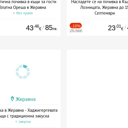
тична почивка в къщи за гости
Насладете се на почивка в Къ
Златна Ореша в Жеравна
Лозницата, Жеравна до 1
Септември
+ без храна
+ закуска
.46
85
-10%
.01
43
23
/
/
лв.
€
€
25.56€
Жеравна
ка в Жеравна - Хаджигергевата
ъща с традиционна закуска
+ закуска