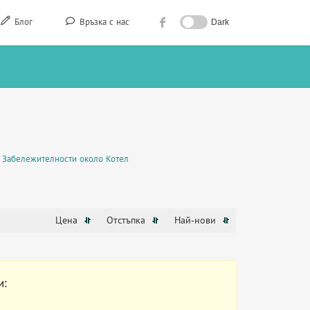
Блог
Връзка с нас
Dark
Забележителности около Котел
Цена
Отстъпка
Най-нови
и: