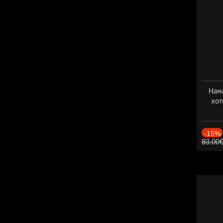
Нама
хот
Дат
-15%
83.00