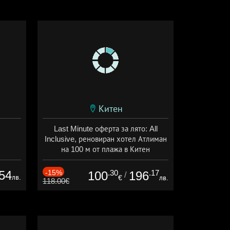
Китен
Last Minute оферта за лято: All
Inclusive, реновиран хотел Атлиман
на 100 м от плажа в Китен
Дата: 01.06 - 29.09 + all inclusive
54
-15%
.30
.17
100
196
/
лв.
€
лв.
118.00€