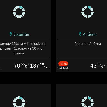
Созопол
Албена
ление 15% за All Inclusive в
Гергана - Албена
ел Съни, Созопол на 50 м от
плажа
а: 30.07 - 30.09 + all inclusive
.55
.98
-20%
.97
70
137
43
/
/
€
лв.
€
€
54.66€