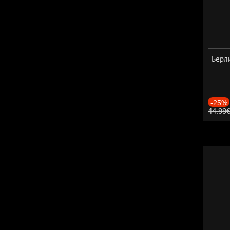
Берли
-25%
44.99