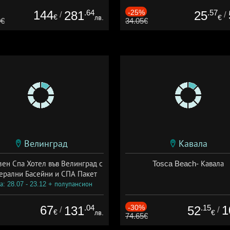
144
.64
-25%
.57
281
25
/
/
€
лв.
€
0€
34.05€
Велинград
Кавала
зен Спа Хотел във Велинград с
Tosca Beach- Кавала
ерални Басейни и СПА Пакет
а: 28.07 - 23.12 + полупансион
67
.04
-30%
.15
1
131
52
/
/
€
лв.
€
74.65€