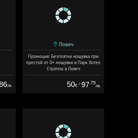
Ловеч
Промоция: Безплатна нощувка при
престой от 3+ нощувки в Парк Хотел
Стратеш в Ловеч
Дата: 14.05 - 01.10 + полупансион
86
50
.79
97
/
лв.
€
лв.