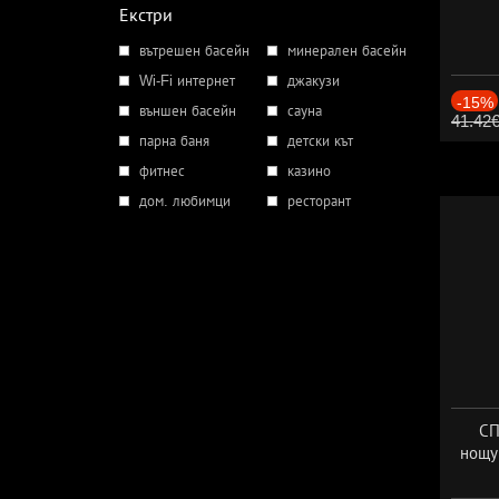
Екстри
вътрешен басейн
минерален басейн
Wi-Fi интернет
джакузи
-15%
външен басейн
сауна
41.42
парна баня
детски кът
фитнес
казино
дом. любимци
ресторант
СП
нощу
Дат