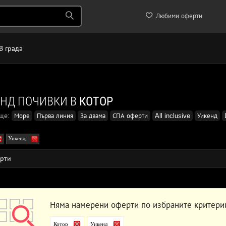
Любими оферти
В града
НД ПОЧИВКИ В
КОТОР
още:
Море
Първа линия
За двама
СПА оферти
All inclusive
Уикенд
Уикенд
рти
Няма намерени оферти по избраните критери
Котор
Уикенд