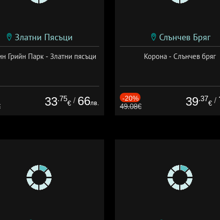
Златни Пясъци
Слънчев Бряг
н Грийн Парк - Златни пясъци
Корона - Слънчев бряг
.75
66
-20%
.37
33
39
/
/
лв.
€
€
€
49.08€