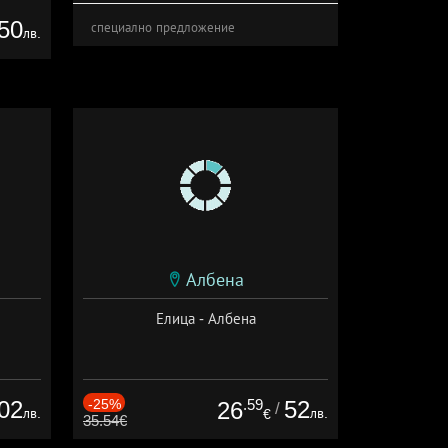
50
специално предложение
лв.
Албена
Елица - Албена
02
-25%
.59
52
26
/
лв.
лв.
€
35.54€