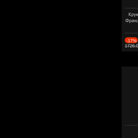
Круи
Франц
-17%
1726.