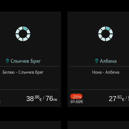
Слънчев Бряг
Албена
Белвю - Слънчев бряг
Нона - Албена
.86
76
-25%
.61
38
27
/
/
лв.
€
€
€
37.02€