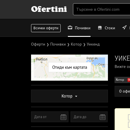
Ofertini
Почивки
Стоки
Всички оферти
Оферти
Почивки
Котор
Уикенд
❯
❯
❯
УИКЕ
Вижте 
Отиди към картата
Котор
0 офе
Котор