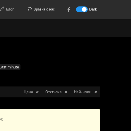
Блог
Връзка с нас
Dark
Last minute
Цена
Отстъпка
Най-нови
и: