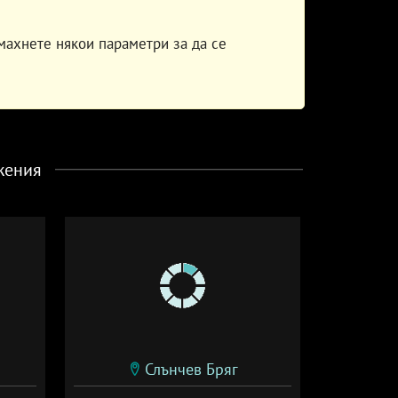
махнете някои параметри за да се
жения
Слънчев Бряг