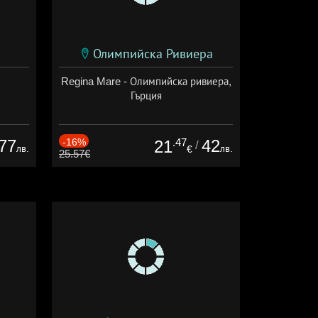
Олимпийска Ривиера
Regina Mare - Олимпийска ривиера,
Гърция
77
-16%
.47
42
21
/
лв.
лв.
€
25.57€