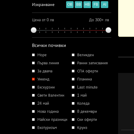
Изхранване
OB
BB
HB
FB
AI
Цена от 0 лв
До 300+ лв
Всички почивки
Море
Великден
Първа линия
Ранни записвания
За двама
СПА оферти
Уикенд
Планина
Екскурзии
Last minute
Свети Валентин
1 май
24 май
Коледа
Нова година
8 декември
Майски празници
Ски оферти
Екотуризъм
Круиз