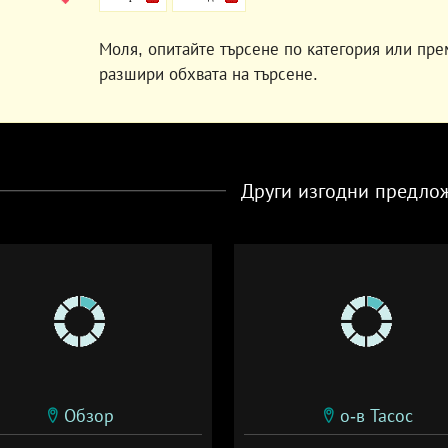
Моля, опитайте търсене по категория или пре
разшири обхвата на търсене.
Други изгодни предло
Обзор
о-в Тасос