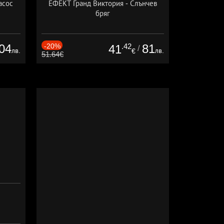
асос
ЕФЕКТ Гранд Виктория - Слънчев
бряг
04
-20%
.42
81
41
/
лв.
лв.
€
51.64€