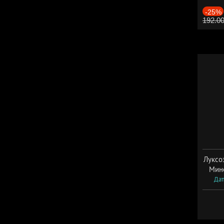
-25%
192.0
Луксо
Мин
Дат