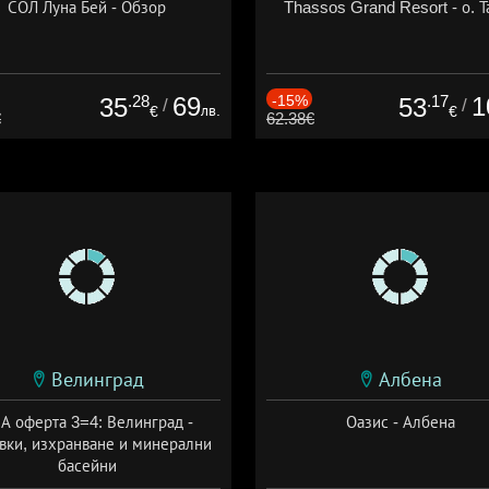
СОЛ Луна Бей - Обзор
Thassos Grand Resort - о. Т
.28
69
-15%
.17
1
35
53
/
/
лв.
€
€
€
62.38€
Велинград
Албена
А оферта 3=4: Велинград -
Оазис - Албена
вки, изхранване и минерални
басейни
а: 01.07 - 30.09 + полупансион