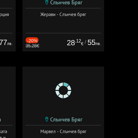
Слънчев Бряг
ърция
Жерави - Слънчев бряг
77
-20%
.12
55
28
/
лв.
лв.
€
35.28€
и
Слънчев Бряг
ката
Марвел - Слънчев бряг
е и