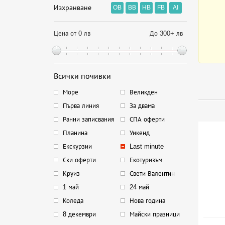
Изхранване
OB
BB
HB
FB
AI
Цена от 0 лв
До 300+ лв
Всички почивки
Море
Великден
Първа линия
За двама
Ранни записвания
СПА оферти
Планина
Уикенд
Екскурзии
Last minute
Ски оферти
Екотуризъм
Круиз
Свети Валентин
1 май
24 май
Коледа
Нова година
8 декември
Майски празници