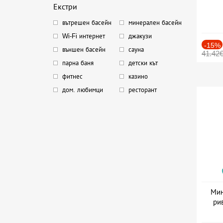
Екстри
вътрешен басейн
минерален басейн
Wi-Fi интернет
джакузи
-15%
външен басейн
сауна
41.42
парна баня
детски кът
фитнес
казино
дом. любимци
ресторант
Мин
ри