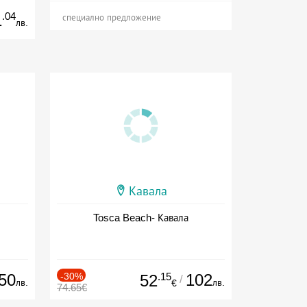
.04
1
специално предложение
лв.
Кавала
Tosca Beach- Кавала
50
-30%
.15
102
52
/
лв.
лв.
€
74.65€