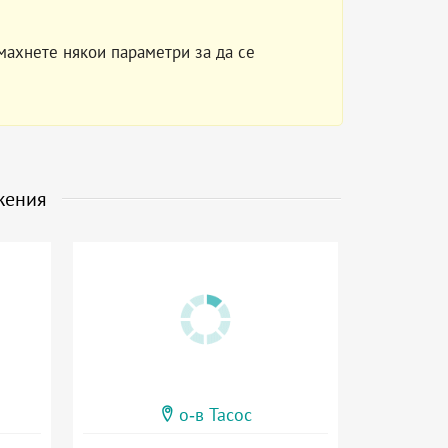
махнете някои параметри за да се
жения
о-в Тасос