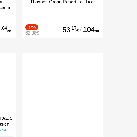
д -
Thassos Grand Resort - о. Тасос
рални
сион
.64
-15%
.17
104
1
53
/
лв.
лв.
€
62.38€
град с
акет
сион