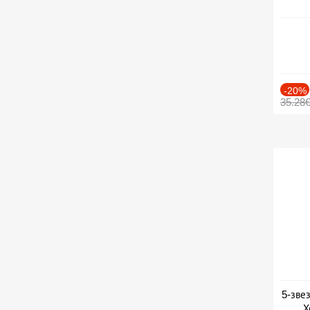
-20%
35.28
5-зве
Х