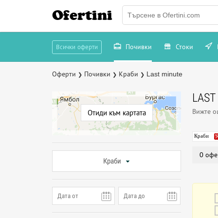
Ofertini
Почивки
Стоки
Всички оферти
Оферти
Почивки
Краби
Last minute
❯
❯
❯
LAST
Вижте 
Отиди към картата
Краби
0 офе
Краби