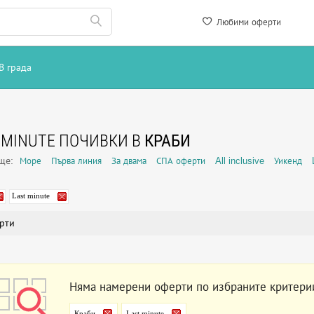
Любими оферти
В града
 MINUTE ПОЧИВКИ В
КРАБИ
още:
Море
Първа линия
За двама
СПА оферти
All inclusive
Уикенд
Last minute
рти
Няма намерени оферти по избраните критери
Краби
Last minute