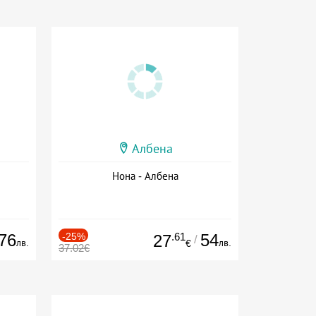
Албена
Нона - Албена
76
-25%
.61
54
27
/
лв.
лв.
€
37.02€