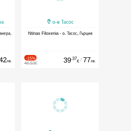
ра
о-в Тасос
виера,
Ntinas Filoxenia - о. Тасос, Гърция
42
-15%
.37
77
39
/
лв.
лв.
€
46.53€