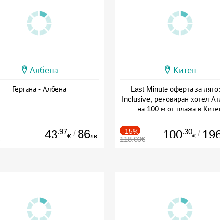
Албена
Китен
Гергана - Албена
Last Minute оферта за лято: 
Inclusive, реновиран хотел А
на 100 м от плажа в Ките
Дата: 01.06 - 29.09 + all inclus
.97
86
-15%
.30
43
100
19
/
/
лв.
€
€
€
118.00€