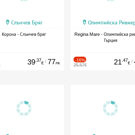
Слънчев Бряг
Олимпийска Ривие
Корона - Слънчев бряг
Regina Mare - Олимпийска ри
Гърция
.37
77
-16%
.47
39
21
/
/
лв.
€
€
€
25.57€