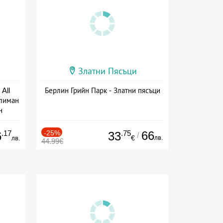
Златни Пясъци
All
Берлин Грийн Парк - Златни пясъци
тлиман
н
ive
.17
-25%
.75
66
6
33
/
лв.
лв.
€
44.99€