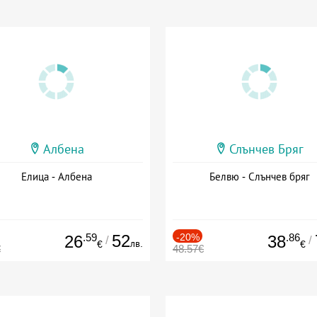
Албена
Слънчев Бряг
Елица - Албена
Белвю - Слънчев бряг
.59
52
-20%
.86
26
38
/
/
лв.
€
€
€
48.57€