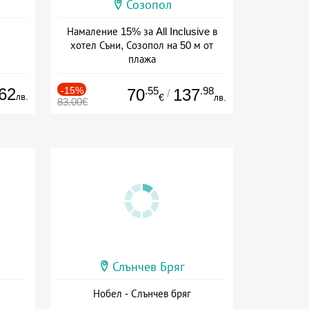
Созопол
Намаление 15% за All Inclusive в
хотел Съни, Созопол на 50 м от
плажа
Дата: 30.07 - 30.09 + all inclusive
62
-15%
.55
.98
70
137
/
лв.
€
лв.
83.00€
Слънчев Бряг
Нобел - Слънчев бряг