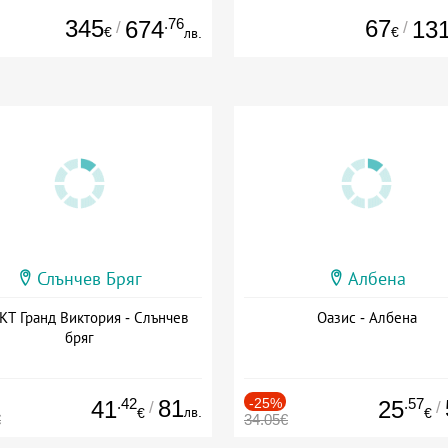
345
.76
67
674
13
/
/
€
€
лв.
Слънчев Бряг
Албена
Т Гранд Виктория - Слънчев
Оазис - Албена
бряг
.42
81
-25%
.57
41
25
/
/
лв.
€
€
€
34.05€