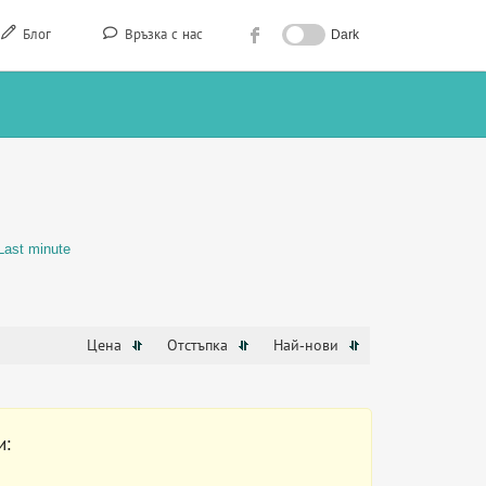
Блог
Връзка с нас
Dark
Last minute
Цена
Отстъпка
Най-нови
и: