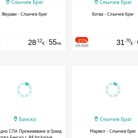
Слънчев Бряг
Слънчев Бряг
Жерави - Слънчев бряг
Котва - Слънчев бряг
.12
55
-21%
.70
28
31
/
/
лв.
€
€
€
39.88€
Банско
Слънчев Бряг
здно СПА Преживяване в Гранд
Марвел - Слънчев бряг
отел Банско с All Inclusive