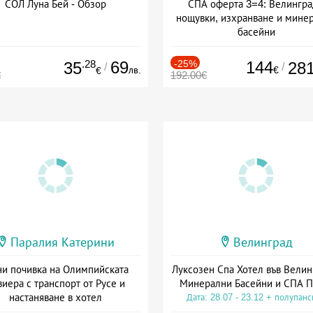
СОЛ Луна Бей - Обзор
СПА оферта 3=4: Велингра
нощувки, изхранване и мине
басейни
Дата: 01.07 - 30.09 + полупан
.28
69
-25%
144
35
28
/
/
лв.
€
€
€
192.00€
Паралия Катерини
Велинград
и почивка на Олимпийската
Луксозен Спа Хотел във Велин
виера с транспорт от Русе и
Минерални Басейни и СПА П
настаняване в хотел
Дата: 28.07 - 23.12 + полупан
Дата: 18.09 - 23.09 + закуска