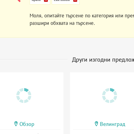
Моля, опитайте търсене по категория или пре
разшири обхвата на търсене.
Други изгодни предло
Обзор
Велинград