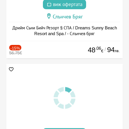
виж офертата
Слънчев Бряг
Дрийм Съни Бийч Резорт § СПА / Dreams Sunny Beach
Resort and Spa / - Слънчев бряг
-15%
.06
94
48
/
лв.
€
56.75€