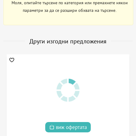
Моля, опитайте търсене по категория или премахнете някои
параметри за да се разшири обхвата на търсене.
Други изгодни предложения
виж офертата