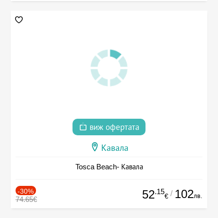
виж офертата
Кавала
Tosca Beach- Кавала
-30%
.15
102
52
/
лв.
€
74.65€