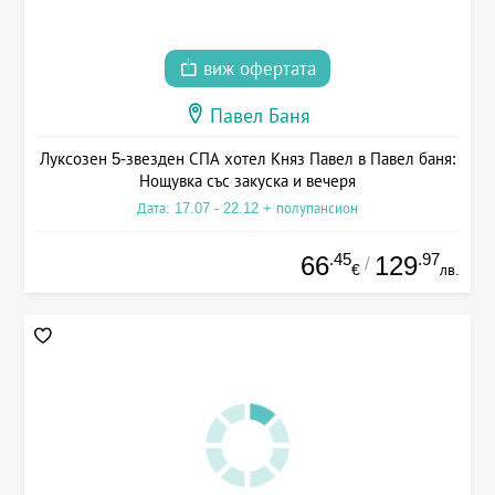
виж офертата
Павел Баня
Луксозен 5-звезден СПА хотел Княз Павел в Павел баня:
Нощувка със закуска и вечеря
Дата: 17.07 - 22.12 + полупансион
.45
.97
66
129
/
€
лв.