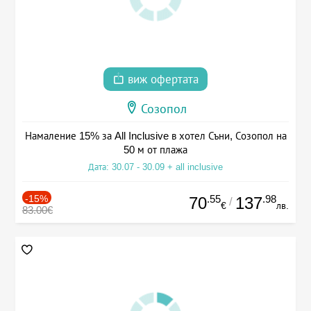
виж офертата
Созопол
Намаление 15% за All Inclusive в хотел Съни, Созопол на
50 м от плажа
Дата: 30.07 - 30.09 + all inclusive
-15%
.55
.98
70
137
/
€
лв.
83.00€