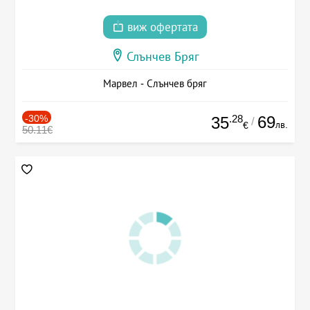
виж офертата
Слънчев Бряг
Марвел - Слънчев бряг
-30%
.28
69
35
/
лв.
€
50.11€