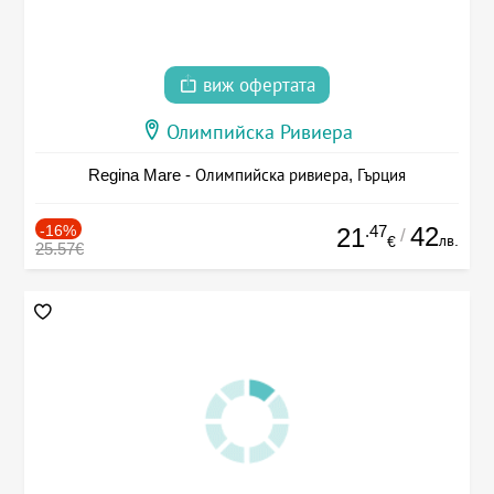
виж офертата
Олимпийска Ривиера
Regina Mare - Олимпийска ривиера, Гърция
-16%
.47
42
21
/
лв.
€
25.57€