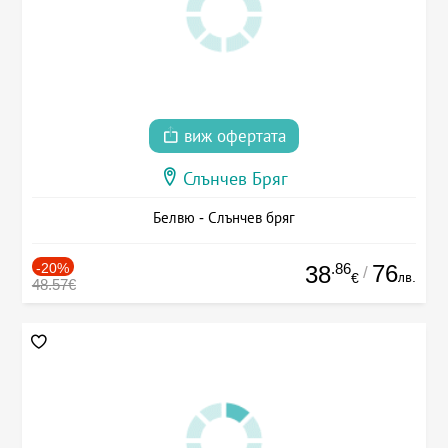
виж офертата
Слънчев Бряг
Белвю - Слънчев бряг
-20%
.86
76
38
/
лв.
€
48.57€