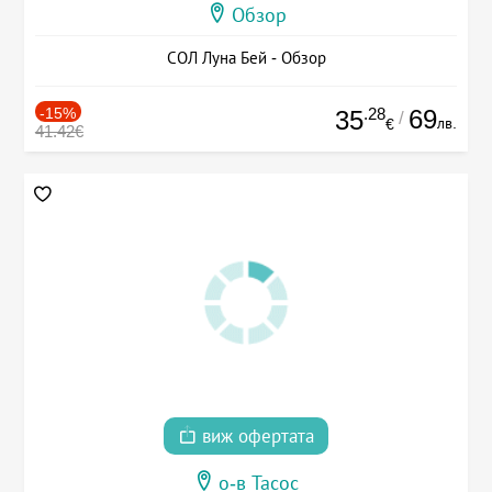
Обзор
СОЛ Луна Бей - Обзор
-15%
.28
69
35
/
лв.
€
41.42€
виж офертата
о-в Тасос