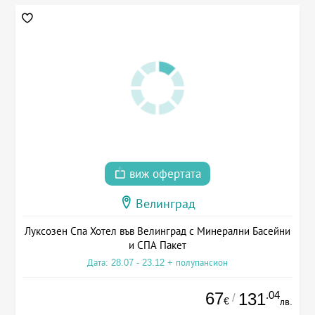
виж офертата
Велинград
Луксозен Спа Хотел във Велинград с Минерални Басейни
и СПА Пакет
Дата: 28.07 - 23.12 + полупансион
67
.04
131
/
€
лв.