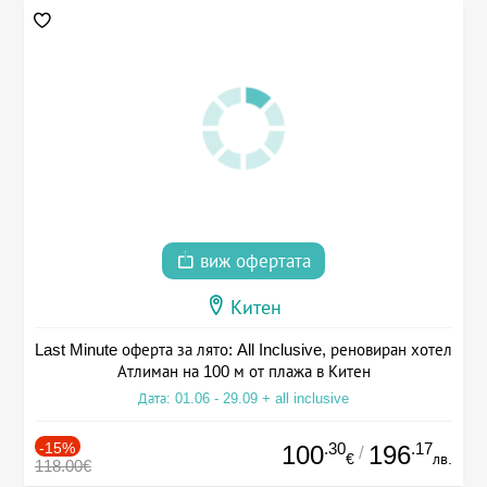
виж офертата
Китен
Last Minute оферта за лято: All Inclusive, реновиран хотел
Атлиман на 100 м от плажа в Китен
Дата: 01.06 - 29.09 + all inclusive
-15%
.30
.17
100
196
/
€
лв.
118.00€