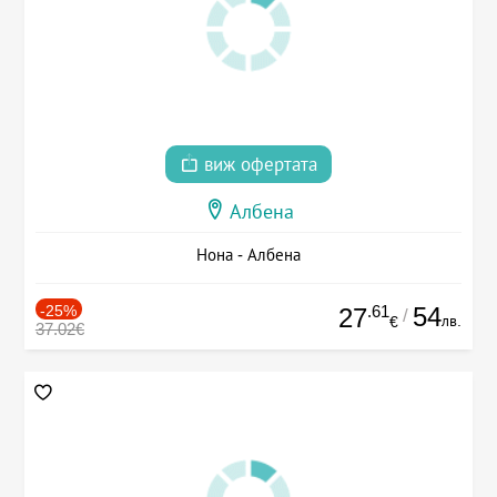
виж офертата
Албена
Нона - Албена
-25%
.61
54
27
/
лв.
€
37.02€