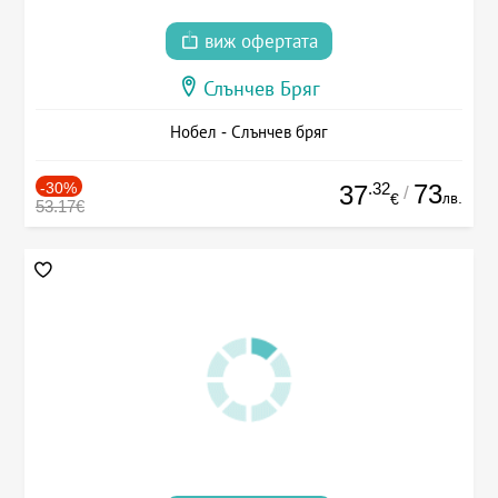
виж офертата
Слънчев Бряг
Нобел - Слънчев бряг
-30%
.32
73
37
/
лв.
€
53.17€