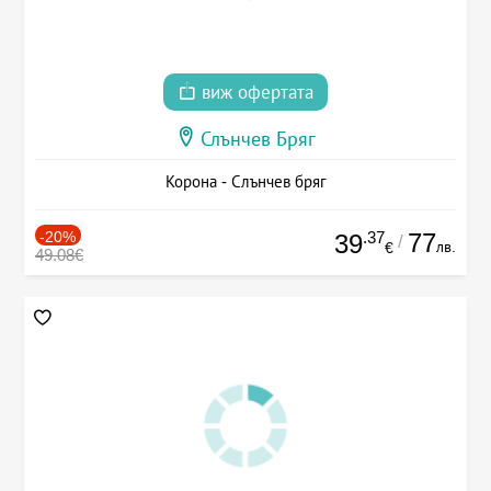
виж офертата
Слънчев Бряг
Корона - Слънчев бряг
-20%
.37
77
39
/
лв.
€
49.08€