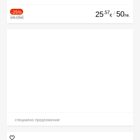
-25%
.57
50
25
/
лв.
€
34.05€
специално предложение