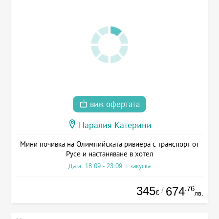
виж офертата
Паралия Катерини
Мини почивка на Олимпийската ривиера с транспорт от
Русе и настаняване в хотел
Дата: 18.09 - 23.09 + закуска
345
.76
674
/
€
лв.