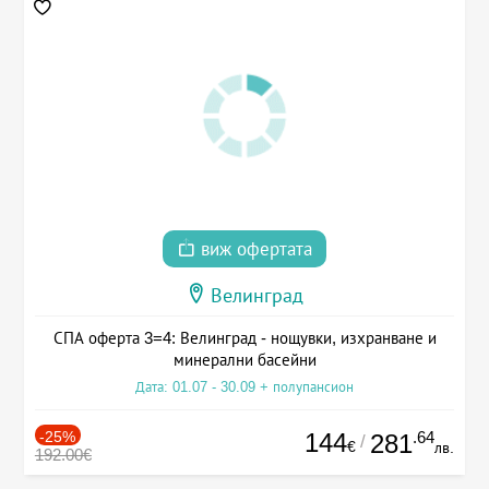
виж офертата
Велинград
СПА оферта 3=4: Велинград - нощувки, изхранване и
минерални басейни
Дата: 01.07 - 30.09 + полупансион
-25%
144
.64
281
/
€
лв.
192.00€