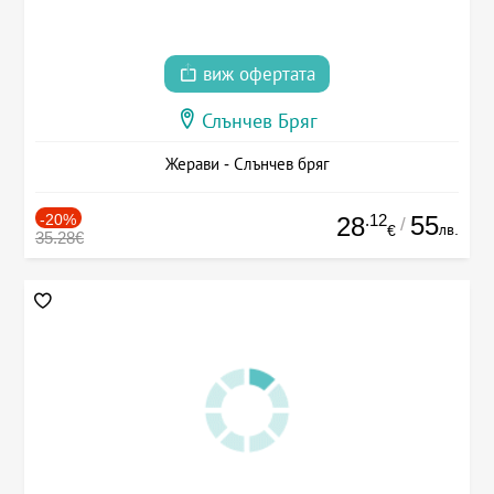
виж офертата
Слънчев Бряг
Жерави - Слънчев бряг
-20%
.12
55
28
/
лв.
€
35.28€