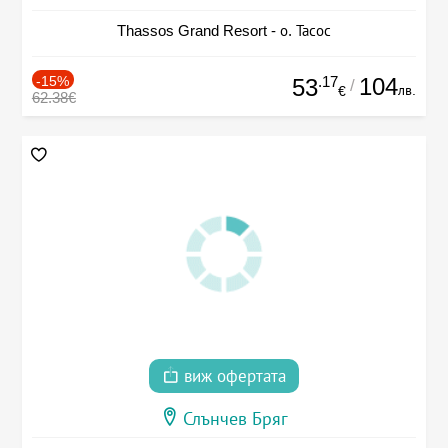
Thassos Grand Resort - о. Тасос
-15%
.17
104
53
/
лв.
€
62.38€
виж офертата
Слънчев Бряг