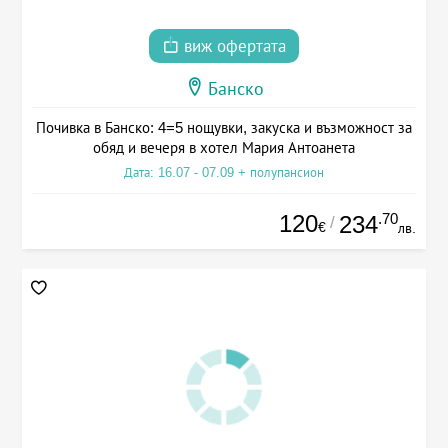
виж офертата
Банско
Почивка в Банско: 4=5 нощувки, закуска и възможност за
обяд и вечеря в хотел Мария Антоанета
Дата: 16.07 - 07.09 + полупансион
120
.70
234
/
€
лв.