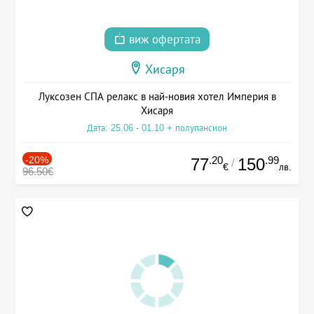
виж офертата
Хисаря
Луксозен СПА релакс в най-новия хотел Империя в
Хисаря
Дата: 25.06 - 01.10 + полупансион
-20%
.20
.99
77
150
/
€
лв.
96.50€