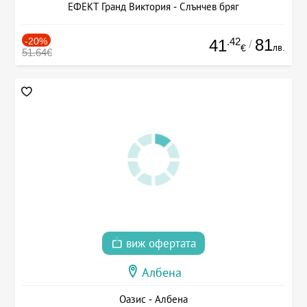
ЕФЕКТ Гранд Виктория - Слънчев бряг
-20%
.42
81
41
/
лв.
€
51.64€
виж офертата
Албена
Оазис - Албена