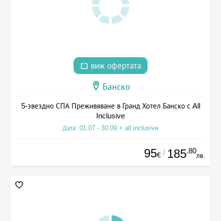
виж офертата
Банско
5-звездно СПА Преживяване в Гранд Хотел Банско с All
Inclusive
Дата: 01.07 - 30.09 + all inclusive
95
.80
185
/
€
лв.