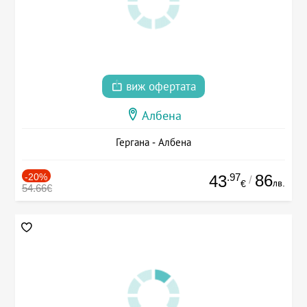
виж офертата
Албена
Гергана - Албена
-20%
.97
86
43
/
лв.
€
54.66€