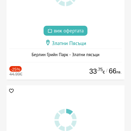
виж офертата
Златни Пясъци
Берлин Грийн Парк - Златни пясъци
-25%
.75
66
33
/
лв.
€
44.99€