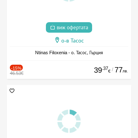
виж офертата
о-в Тасос
Ntinas Filoxenia - о. Тасос, Гърция
-15%
.37
77
39
/
лв.
€
46.53€