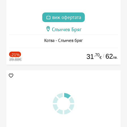
виж офертата
Слънчев Бряг
Котва - Слънчев бряг
-21%
.70
62
31
/
лв.
€
39.88€