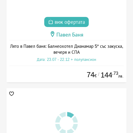
виж офертата
Павел Баня
Лято в Павел баня: Балнеохотел Дианамар 5* със закуска,
вечеря и СПА
Дата: 23.07 - 22.12 + полупансион
74
.73
144
/
€
лв.