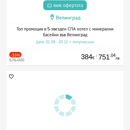
виж офертата
Велинград
Топ промоция в 5-звезден СПА хотел с минерални
басейни във Велинград
Дата: 01.09 - 20.12 + полупансион
-33%
384
.04
751
/
€
лв.
576.00€