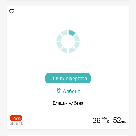
виж офертата
Албена
Елица - Албена
-25%
.59
52
26
/
лв.
€
35.54€