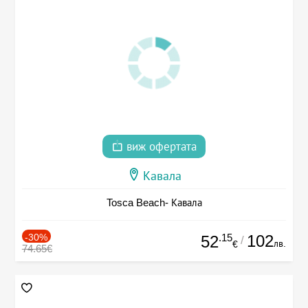
виж офертата
Кавала
Tosca Beach- Кавала
-30%
.15
102
52
/
лв.
€
74.65€