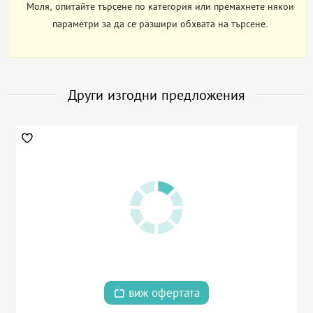
Моля, опитайте търсене по категория или премахнете някои
параметри за да се разшири обхвата на търсене.
Други изгодни предложения
виж офертата