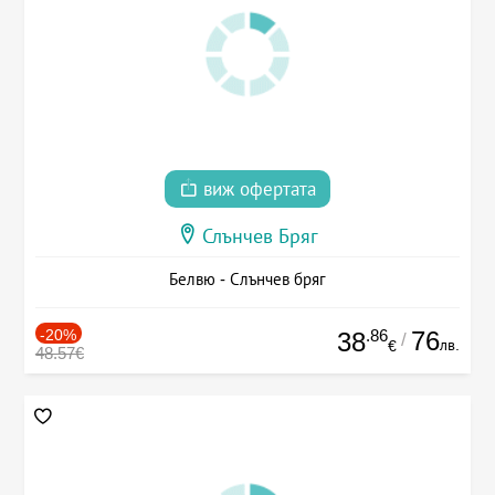
виж офертата
Слънчев Бряг
Белвю - Слънчев бряг
-20%
.86
76
38
/
лв.
€
48.57€