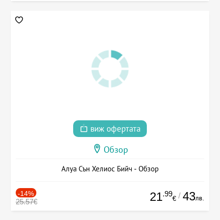
виж офертата
Обзор
Алуа Сън Хелиос Бийч - Обзор
-14%
.99
43
21
/
лв.
€
25.57€