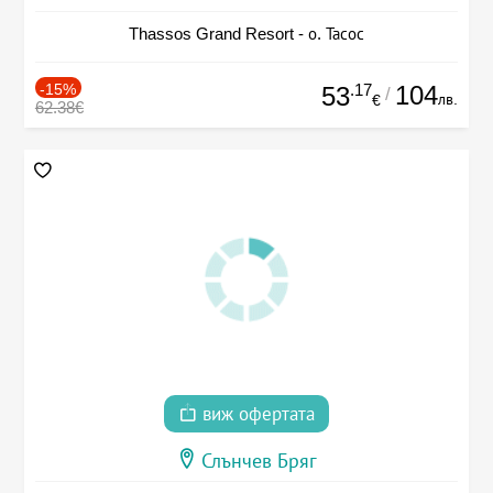
Thassos Grand Resort - о. Тасос
-15%
.17
104
53
/
лв.
€
62.38€
виж офертата
Слънчев Бряг