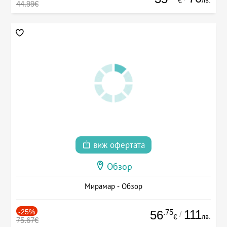
лв.
€
44.99€
виж офертата
Обзор
Мирамар - Обзор
-25%
.75
111
56
/
лв.
€
75.67€