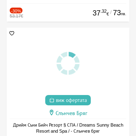
-30%
.32
73
37
/
лв.
€
53.17€
виж офертата
Слънчев Бряг
Дрийм Съни Бийч Резорт § СПА / Dreams Sunny Beach
Resort and Spa / - Слънчев бряг