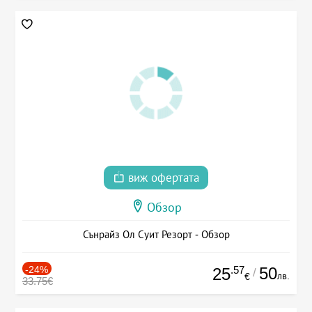
виж офертата
Обзор
Сънрайз Ол Суит Резорт - Обзор
-24%
.57
50
25
/
лв.
€
33.75€