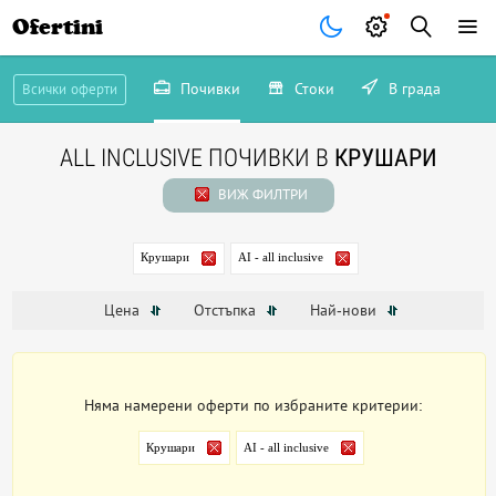
Ofertini
Почивки
Стоки
В града
Всички оферти
ALL INCLUSIVE ПОЧИВКИ В
КРУШАРИ
ВИЖ ФИЛТРИ
Крушари
AI - all inclusive
Цена
Отстъпка
Най-нови
Няма намерени оферти по избраните критерии:
Крушари
AI - all inclusive