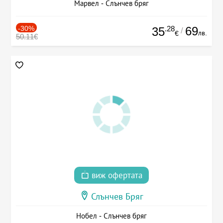
Марвел - Слънчев бряг
-30%
.28
69
35
/
лв.
€
50.11€
виж офертата
Слънчев Бряг
Нобел - Слънчев бряг