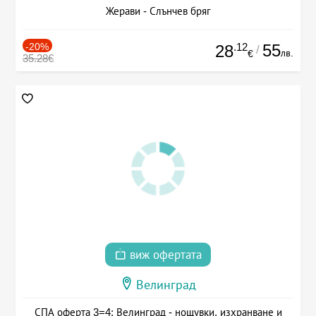
Жерави - Слънчев бряг
-20%
.12
55
28
/
лв.
€
35.28€
виж офертата
Велинград
СПА оферта 3=4: Велинград - нощувки, изхранване и