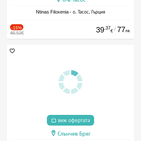
Ntinas Filoxenia - о. Тасос, Гърция
-15%
.37
77
39
/
лв.
€
46.53€
виж офертата
Слънчев Бряг