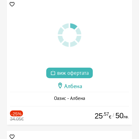
виж офертата
Албена
Оазис - Албена
-25%
.57
50
25
/
лв.
€
34.05€