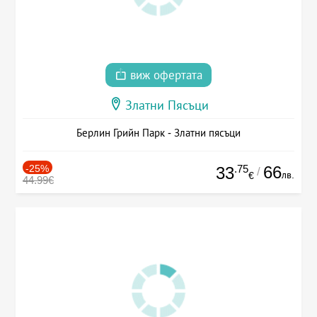
виж офертата
Златни Пясъци
Берлин Грийн Парк - Златни пясъци
-25%
.75
66
33
/
лв.
€
44.99€