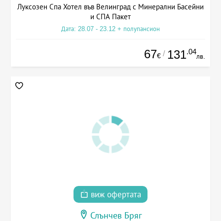
Луксозен Спа Хотел във Велинград с Минерални Басейни
и СПА Пакет
Дата: 28.07 - 23.12 + полупансион
67
.04
131
/
€
лв.
виж офертата
Слънчев Бряг