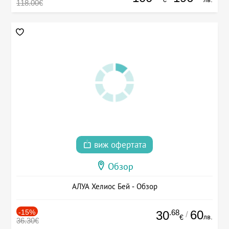
118.00€
виж офертата
Обзор
АЛУА Хелиос Бей - Обзор
-15%
.68
60
30
/
лв.
€
36.30€