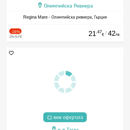
Олимпийска Ривиера
Regina Mare - Олимпийска ривиера, Гърция
-16%
.47
42
21
/
лв.
€
25.57€
виж офертата
о-в Тасос