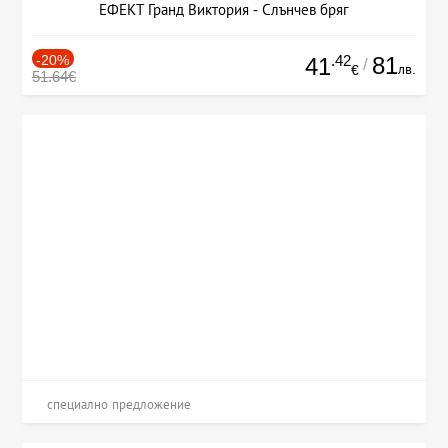
ЕФЕКТ Гранд Виктория - Слънчев бряг
-20%
.42
81
41
/
лв.
€
51.64€
специално предложение