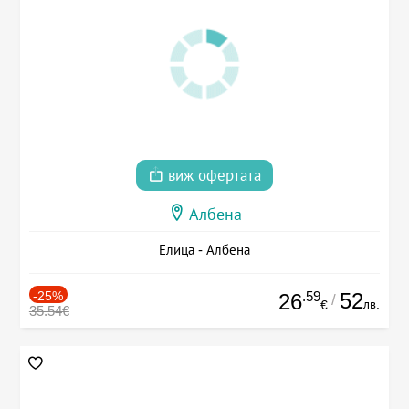
виж офертата
Албена
Елица - Албена
-25%
.59
52
26
/
лв.
€
35.54€