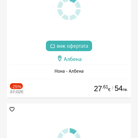
виж офертата
Албена
Нона - Албена
-25%
.61
54
27
/
лв.
€
37.02€