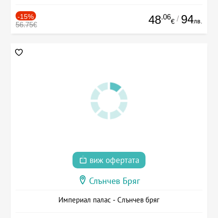
-15%
.06
94
48
/
лв.
€
56.75€
виж офертата
Слънчев Бряг
Империал палас - Слънчев бряг