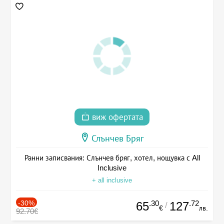
виж офертата
Слънчев Бряг
Ранни записвания: Слънчев бряг, хотел, нощувка с All
Inclusive
+ all inclusive
-30%
.30
.72
65
127
/
€
лв.
92.70€