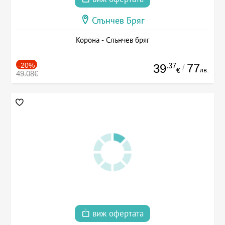
Слънчев Бряг
Корона - Слънчев бряг
-20%
.37
77
39
/
лв.
€
49.08€
виж офертата