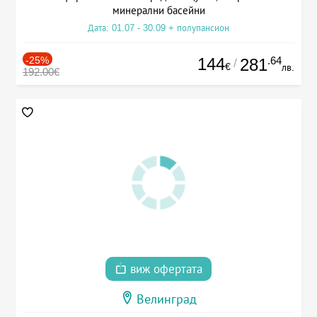
минерални басейни
Дата: 01.07 - 30.09 + полупансион
-25%
144
.64
281
/
€
лв.
192.00€
виж офертата
Велинград