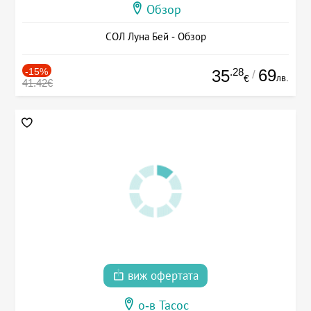
Обзор
СОЛ Луна Бей - Обзор
-15%
.28
69
35
/
лв.
€
41.42€
виж офертата
о-в Тасос