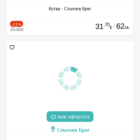
Котва - Слънчев бряг
-21%
.70
62
31
/
лв.
€
39.88€
виж офертата
Слънчев Бряг