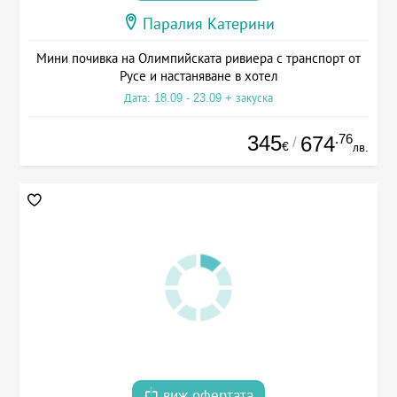
Паралия Катерини
Мини почивка на Олимпийската ривиера с транспорт от
Русе и настаняване в хотел
Дата: 18.09 - 23.09 + закуска
345
.76
674
/
€
лв.
виж офертата