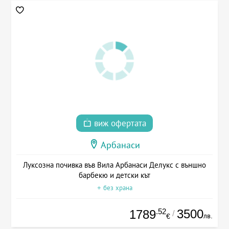
виж офертата
Арбанаси
Луксозна почивка във Вила Арбанаси Делукс с външно
барбекю и детски кът
+ без храна
.52
3500
1789
/
лв.
€