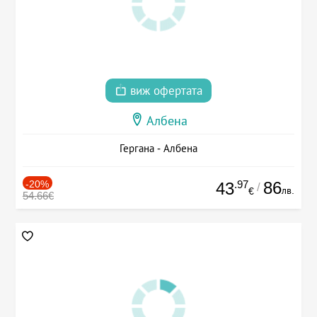
виж офертата
Албена
Гергана - Албена
-20%
.97
86
43
/
лв.
€
54.66€