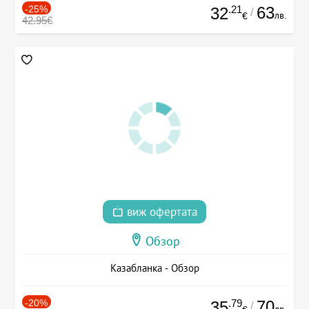
-25%
.21
63
32
/
лв.
€
42.95€
виж офертата
Обзор
Казабланка - Обзор
-20%
.79
70
35
/