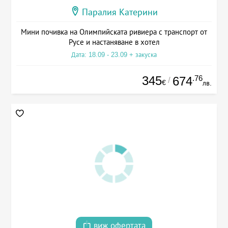
Паралия Катерини
Мини почивка на Олимпийската ривиера с транспорт от
Русе и настаняване в хотел
Дата: 18.09 - 23.09 + закуска
345
.76
674
/
€
лв.
виж офертата