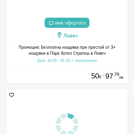
виж офертата
Ловеч
Промоция: Безплатна нощувка при престой от 3+
нощувки в Парк Хотел Стратеш в Ловеч
Дата: 14.05 - 01.10 + полупансион
50
.79
97
/
€
лв.