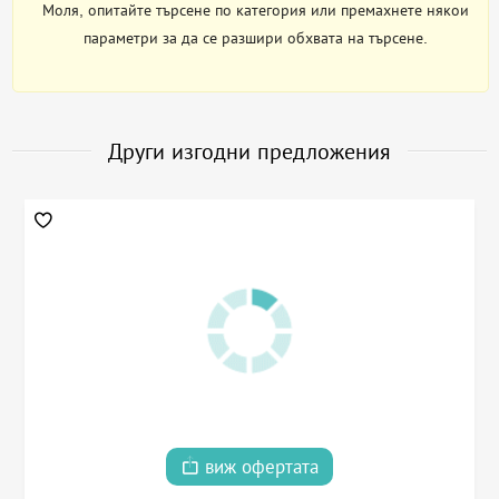
Моля, опитайте търсене по категория или премахнете някои
параметри за да се разшири обхвата на търсене.
Други изгодни предложения
виж офертата