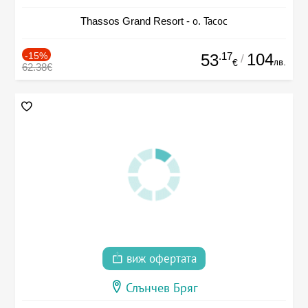
Thassos Grand Resort - о. Тасос
-15%
.17
104
53
/
лв.
€
62.38€
виж офертата
Слънчев Бряг