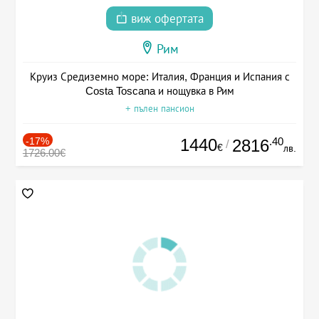
виж офертата
Рим
Круиз Средиземно море: Италия, Франция и Испания с
Costa Toscana и нощувка в Рим
+ пълен пансион
-17%
1440
.40
2816
/
€
лв.
1726.00€