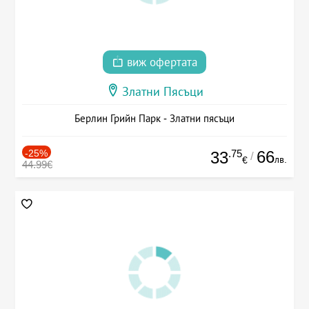
виж офертата
Златни Пясъци
Берлин Грийн Парк - Златни пясъци
-25%
.75
66
33
/
лв.
€
44.99€