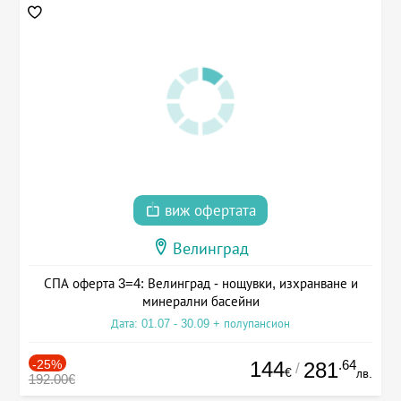
виж офертата
Велинград
СПА оферта 3=4: Велинград - нощувки, изхранване и
минерални басейни
Дата: 01.07 - 30.09 + полупансион
-25%
144
.64
281
/
€
лв.
192.00€