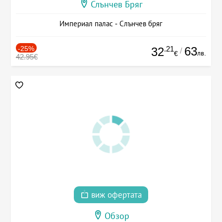
Слънчев Бряг
Империал палас - Слънчев бряг
-25%
.21
63
32
/
лв.
€
42.95€
виж офертата
Обзор