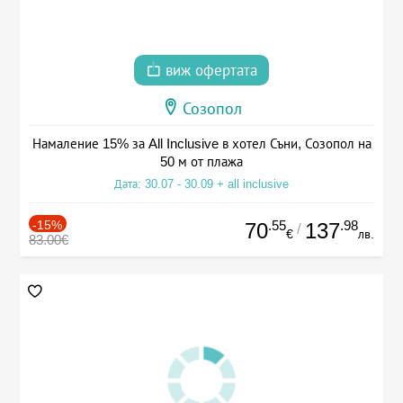
виж офертата
Созопол
Намаление 15% за All Inclusive в хотел Съни, Созопол на
50 м от плажа
Дата: 30.07 - 30.09 + all inclusive
-15%
.55
.98
70
137
/
€
лв.
83.00€