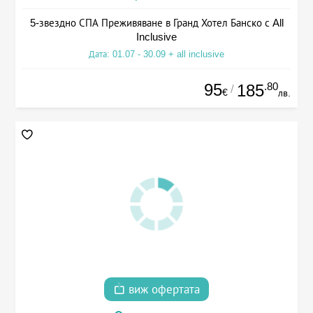
5-звездно СПА Преживяване в Гранд Хотел Банско с All
Inclusive
Дата: 01.07 - 30.09 + all inclusive
95
.80
185
/
€
лв.
виж офертата