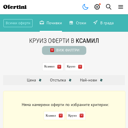
Ofertini
Почивки
Стоки
В града
Всички оферти
КРУИЗ ОФЕРТИ В
КСАМИЛ
ВИЖ ФИЛТРИ
Ксамил
Круиз
Цена
Отстъпка
Най-нови
Няма намерени оферти по избраните критерии:
Ксамил
Круиз