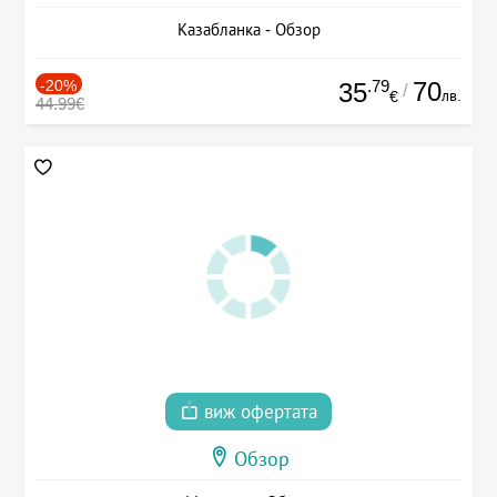
Казабланка - Обзор
-20%
.79
70
35
/
лв.
€
44.99€
виж офертата
Обзор