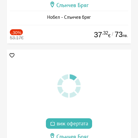
Слънчев Бряг
Нобел - Слънчев бряг
-30%
.32
73
37
/
лв.
€
53.17€
виж офертата
Слънчев Бряг