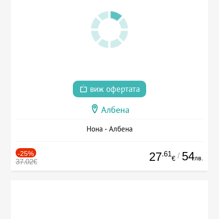
виж офертата
Албена
Нона - Албена
-25%
.61
54
27
/
лв.
€
37.02€