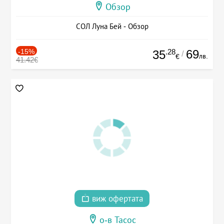
Обзор
СОЛ Луна Бей - Обзор
-15%
.28
69
35
/
лв.
€
41.42€
виж офертата
о-в Тасос