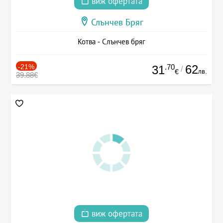
виж офертата
Слънчев Бряг
Котва - Слънчев бряг
-21%
.70
62
31
/
лв.
€
39.88€
виж офертата