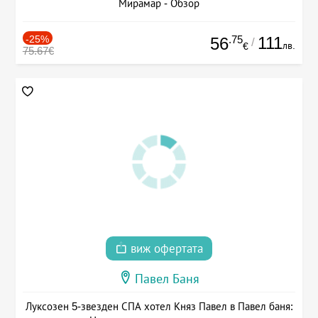
Мирамар - Обзор
-25%
.75
111
56
/
лв.
€
75.67€
виж офертата
Павел Баня
Луксозен 5-звезден СПА хотел Княз Павел в Павел баня: