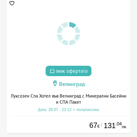
виж офертата
Велинград
Луксозен Спа Хотел във Велинград с Минерални Басейни
и СПА Пакет
Дата: 28.07 - 23.12 + полупансион
67
.04
131
/
€
лв.