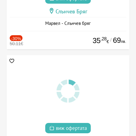
Слънчев Бряг
Марвел - Слънчев бряг
-30%
.28
69
35
/
лв.
€
50.11€
виж офертата