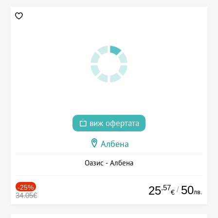
виж офертата
Албена
Оазис - Албена
-25%
.57
50
25
/
лв.
€
34.05€