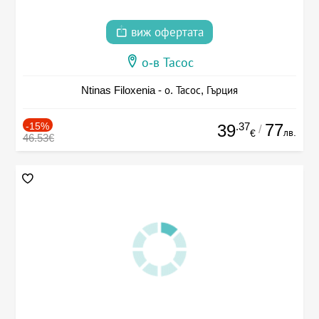
виж офертата
о-в Тасос
Ntinas Filoxenia - о. Тасос, Гърция
-15%
.37
77
39
/
лв.
€
46.53€