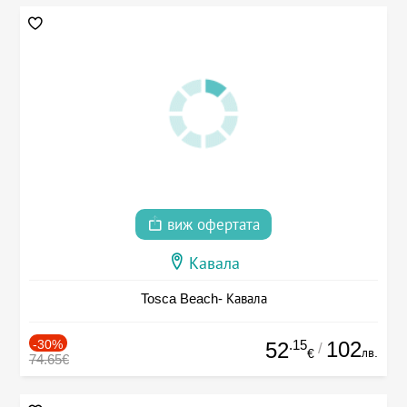
виж офертата
Кавала
Tosca Beach- Кавала
-30%
.15
102
52
/
лв.
€
74.65€