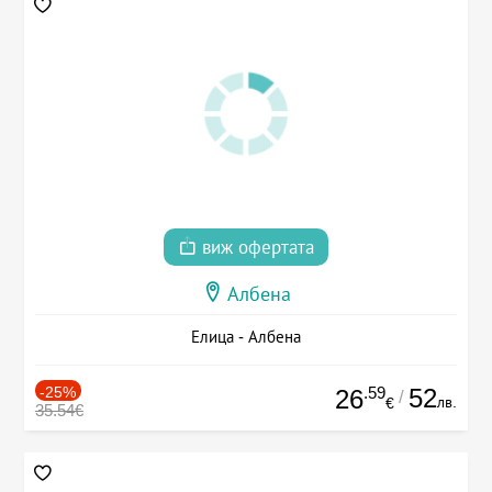
виж офертата
Албена
Елица - Албена
-25%
.59
52
26
/
лв.
€
35.54€