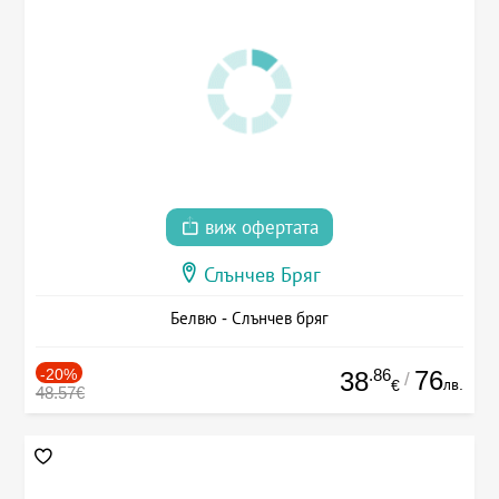
виж офертата
Слънчев Бряг
Белвю - Слънчев бряг
-20%
.86
76
38
/
лв.
€
48.57€