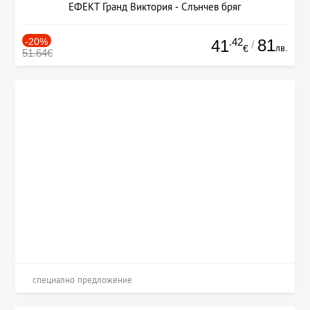
ЕФЕКТ Гранд Виктория - Слънчев бряг
-20%
.42
81
41
/
лв.
€
51.64€
специално предложение