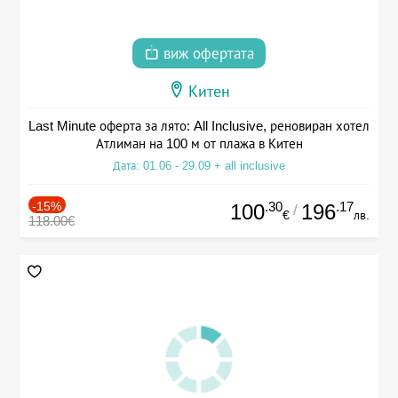
виж офертата
Китен
Last Minute оферта за лято: All Inclusive, реновиран хотел
Атлиман на 100 м от плажа в Китен
Дата: 01.06 - 29.09 + all inclusive
-15%
.30
.17
100
196
/
€
лв.
118.00€