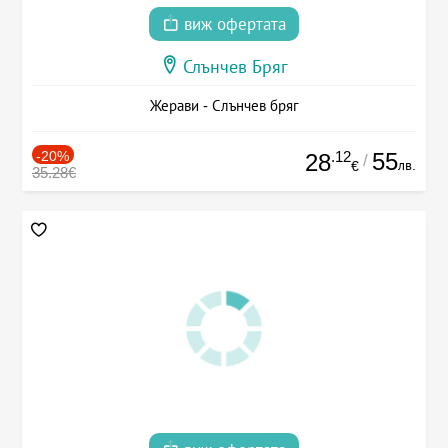
виж офертата
Слънчев Бряг
Жерави - Слънчев бряг
-20%
.12
55
28
/
лв.
€
35.28€