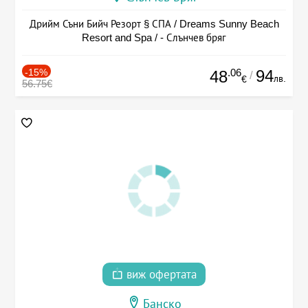
Дрийм Съни Бийч Резорт § СПА / Dreams Sunny Beach
Resort and Spa / - Слънчев бряг
-15%
.06
94
48
/
лв.
€
56.75€
виж офертата
Банско