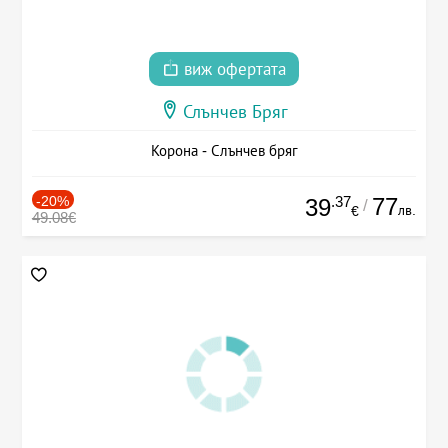
виж офертата
Слънчев Бряг
Корона - Слънчев бряг
-20%
.37
77
39
/
лв.
€
49.08€