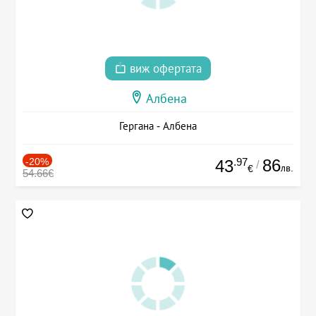
виж офертата
Албена
Гергана - Албена
-20%
.97
86
43
/
лв.
€
54.66€