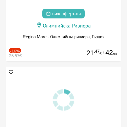
виж офертата
Олимпийска Ривиера
Regina Mare - Олимпийска ривиера, Гърция
-16%
.47
42
21
/
лв.
€
25.57€