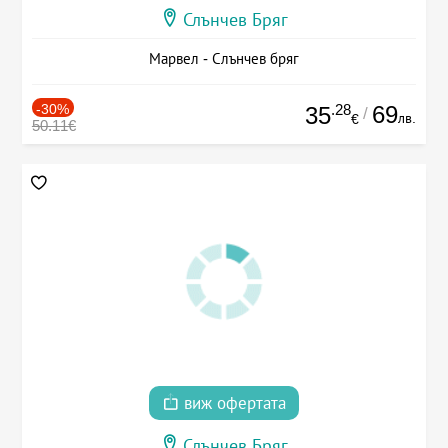
Слънчев Бряг
Марвел - Слънчев бряг
-30%
.28
69
35
/
лв.
€
50.11€
виж офертата
Слънчев Бряг