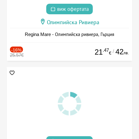
виж офертата
Олимпийска Ривиера
Regina Mare - Олимпийска ривиера, Гърция
-16%
.47
42
21
/
лв.
€
25.57€