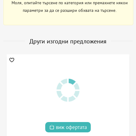
Моля, опитайте търсене по категория или премахнете някои
параметри за да се разшири обхвата на търсене.
Други изгодни предложения
виж офертата