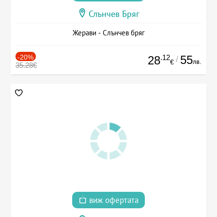
Слънчев Бряг
Жерави - Слънчев бряг
-20%
.12
55
28
/
лв.
€
35.28€
виж офертата