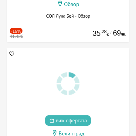
Обзор
СОЛ Луна Бей - Обзор
-15%
.28
69
35
/
лв.
€
41.42€
виж офертата
Велинград