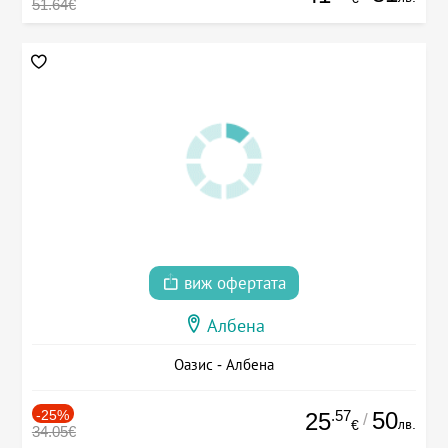
51.64€
виж офертата
Албена
Оазис - Албена
-25%
.57
50
25
/
лв.
€
34.05€