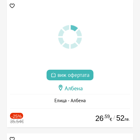
виж офертата
Албена
Елица - Албена
-25%
.59
52
26
/
лв.
€
35.54€