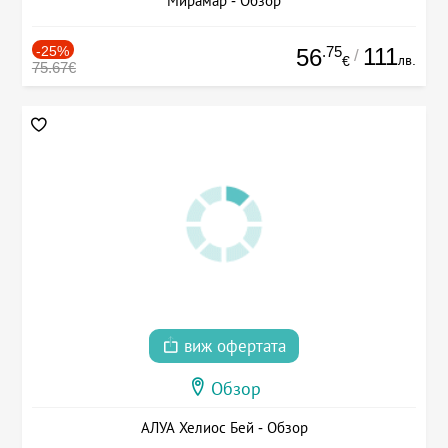
Мирамар - Обзор
-25%
.75
111
56
/
лв.
€
75.67€
виж офертата
Обзор
АЛУА Хелиос Бей - Обзор