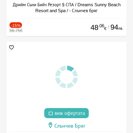
Дрийм Съни Бийч Резорт § СПА / Dreams Sunny Beach
Resort and Spa / - Слънчев бряг
-15%
.06
94
48
/
лв.
€
56.75€
виж офертата
Слънчев Бряг