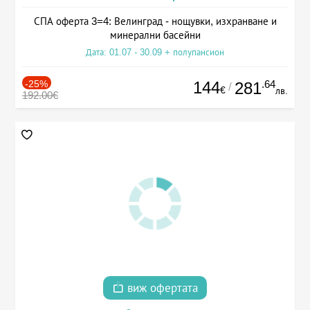
СПА оферта 3=4: Велинград - нощувки, изхранване и
минерални басейни
Дата: 01.07 - 30.09 + полупансион
-25%
144
.64
281
/
€
лв.
192.00€
виж офертата