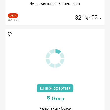
Империал палас - Слънчев бряг
-25%
.21
63
32
/
лв.
€
42.95€
виж офертата
Обзор
Казабланка - Обзор