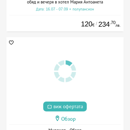
обяд и вечеря в хотел Мария Антоанета
Дата: 16.07 - 07.09 + полупансион
120
.70
234
/
€
лв.
виж офертата
Обзор