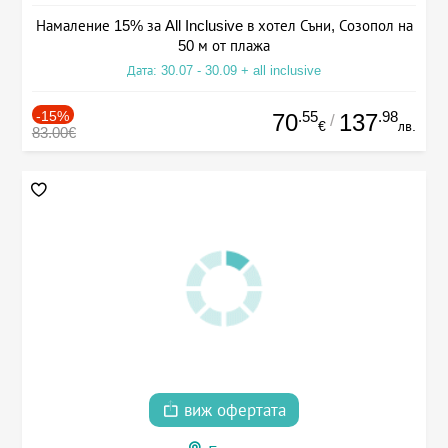
Намаление 15% за All Inclusive в хотел Съни, Созопол на
50 м от плажа
Дата: 30.07 - 30.09 + all inclusive
-15%
.55
.98
70
137
/
€
лв.
83.00€
виж офертата