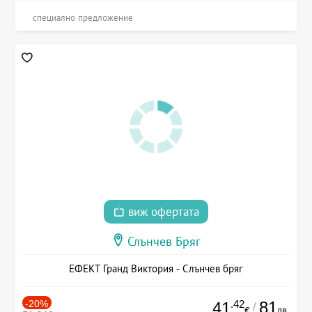
специално предложение
виж офертата
Слънчев Бряг
ЕФЕКТ Гранд Виктория - Слънчев бряг
-20%
.42
81
41
/
лв.
€