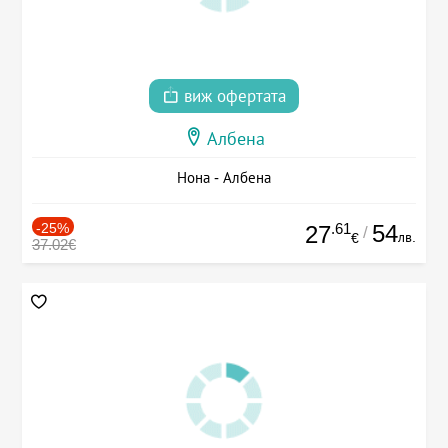
виж офертата
Албена
Нона - Албена
-25%
.61
54
27
/
лв.
€
37.02€