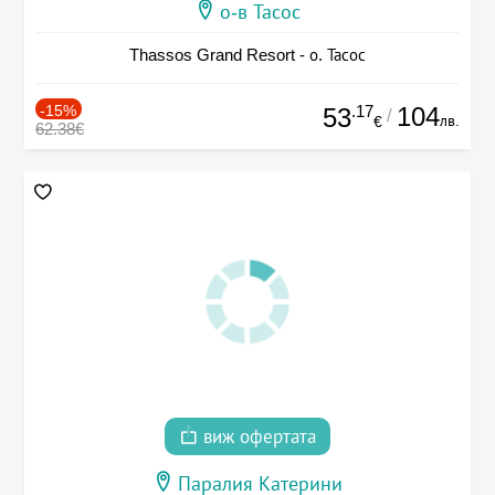
о-в Тасос
Thassos Grand Resort - о. Тасос
-15%
.17
104
53
/
лв.
€
62.38€
виж офертата
Паралия Катерини