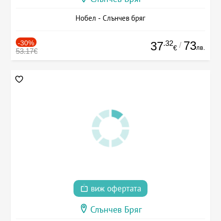
Нобел - Слънчев бряг
-30%
.32
73
37
/
лв.
€
53.17€
виж офертата
Слънчев Бряг