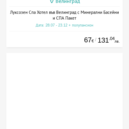
Велинград
Луксозен Спа Хотел във Велинград с Минерални Басейни
и СПА Пакет
Дата: 28.07 - 23.12 + полупансион
67
.04
131
/
€
лв.