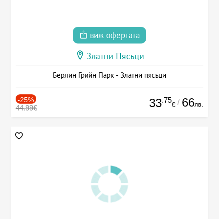
виж офертата
Златни Пясъци
Берлин Грийн Парк - Златни пясъци
-25%
.75
66
33
/
лв.
€
44.99€