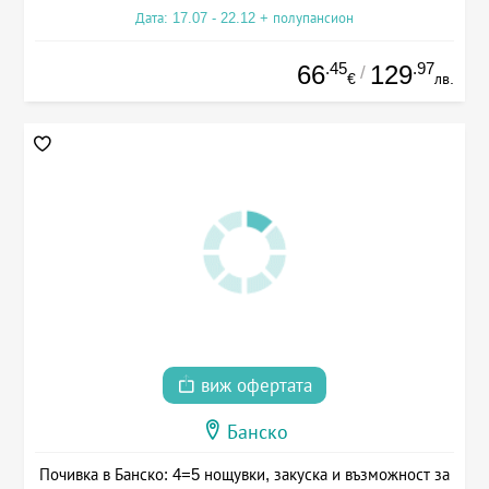
Дата: 17.07 - 22.12 + полупансион
.45
.97
66
129
/
€
лв.
виж офертата
Банско
Почивка в Банско: 4=5 нощувки, закуска и възможност за