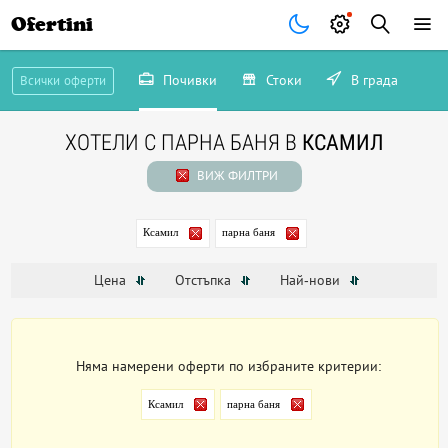
Ofertini
Почивки
Стоки
В града
Всички оферти
ХОТЕЛИ С ПАРНА БАНЯ В
КСАМИЛ
ВИЖ ФИЛТРИ
Ксамил
парна баня
Цена
Отстъпка
Най-нови
Няма намерени оферти по избраните критерии:
Ксамил
парна баня