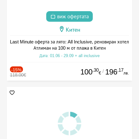
виж офертата
Китен
Last Minute оферта за лято: All Inclusive, реновиран хотел
Атлиман на 100 м от плажа в Китен
Дата: 01.06 - 29.09 + all inclusive
-15%
.30
.17
100
196
/
€
лв.
118.00€