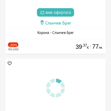
виж офертата
Слънчев Бряг
Корона - Слънчев бряг
-20%
.37
77
39
/
лв.
€
49.08€