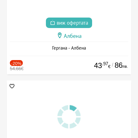
виж офертата
Албена
Гергана - Албена
-20%
.97
86
43
/
лв.
€
54.66€