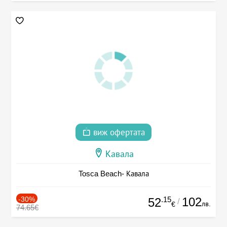
виж офертата
Кавала
Tosca Beach- Кавала
-30%
.15
102
52
/
лв.
€
74.65€