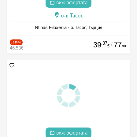
виж офертата
о-в Тасос
Ntinas Filoxenia - о. Тасос, Гърция
-15%
.37
77
39
/
лв.
€
46.53€
виж офертата