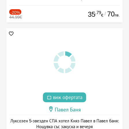
-20%
.79
70
35
/
лв.
€
44.99€
виж офертата
Павел Баня
Луксозен 5-звезден СПА хотел Княз Павел в Павел баня:
Нощувка със закуска и вечеря