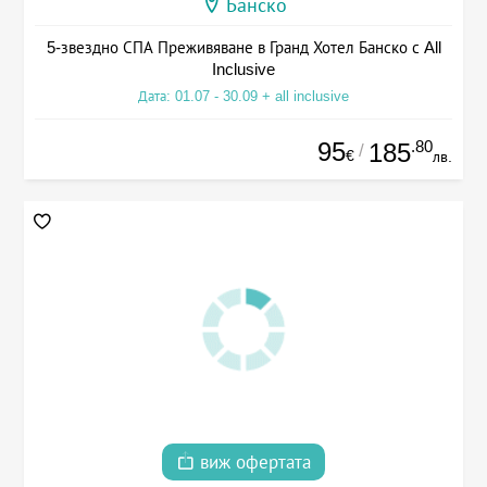
Банско
5-звездно СПА Преживяване в Гранд Хотел Банско с All
Inclusive
Дата: 01.07 - 30.09 + all inclusive
95
.80
185
/
€
лв.
виж офертата