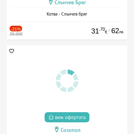
Слънчев Бряг
Котва - Слънчев бряг
-21%
.70
62
31
/
лв.
€
39.88€
виж офертата
Созопол