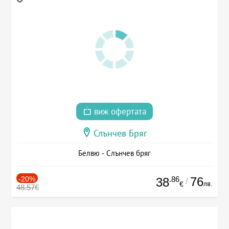
виж офертата
Слънчев Бряг
Белвю - Слънчев бряг
-20%
.86
76
38
/
лв.
€
48.57€