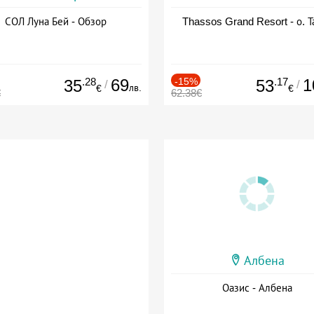
СОЛ Луна Бей - Обзор
Thassos Grand Resort - о. Т
.28
69
-15%
.17
1
35
53
/
/
лв.
€
€
€
62.38€
Албена
Оазис - Албена