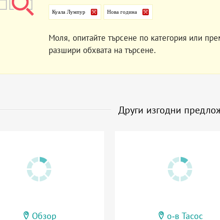
Куала Лумпур
Нова година
Моля, опитайте търсене по категория или пре
разшири обхвата на търсене.
Други изгодни предло
Обзор
о-в Тасос