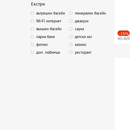
Екстри
вътрешен басейн
минерален басейн
Wi-Fi интернет
джакузи
външен басейн
сауна
-15%
парна баня
детски кът
41.42
фитнес
казино
дом. любимци
ресторант