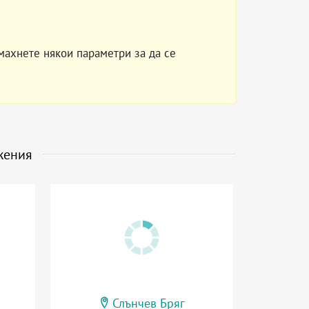
махнете някои параметри за да се
жения
Слънчев Бряг