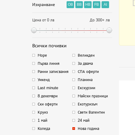
Изхранване
OB
BB
HB
FB
AI
Цена от 0 лв
До 300+ лв
Всички почивки
Море
Великден
Първа линия
За двама
Ранни записвания
СПА оферти
Уикенд
Планина
Last minute
Екскурзии
8 декември
Майски празници
Ски оферти
Екотуризъм
Круиз
Свети Валентин
1 май
24 май
Коледа
Нова година