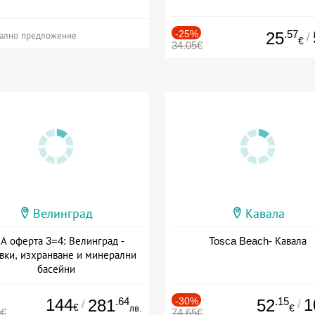
-25%
.57
25
/
ално предложение
€
34.05€
Велинград
Кавала
А оферта 3=4: Велинград -
Tosca Beach- Кавала
вки, изхранване и минерални
басейни
а: 01.07 - 30.09 + полупансион
144
.64
-30%
.15
1
281
52
/
/
€
лв.
€
0€
74.65€