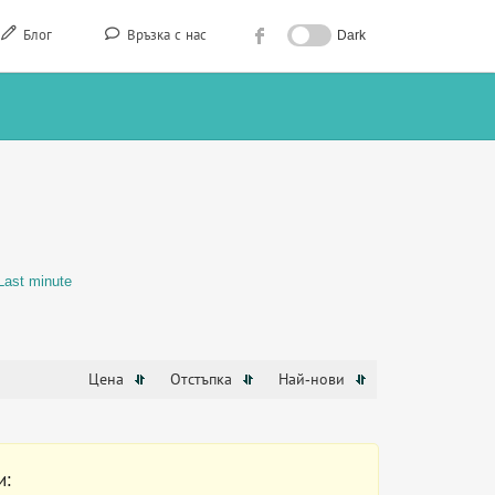
Блог
Връзка с нас
Dark
Last minute
Цена
Отстъпка
Най-нови
и: