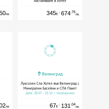
настаняване в хотел
Дата: 18.09 - 23.09 + закуска
50
345
.76
674
/
лв.
€
лв.
Велинград
Луксозен Спа Хотел във Велинград с
Минерални Басейни и СПА Пакет
Дата: 28.07 - 23.12 + полупансион
02
67
.04
131
/
лв.
€
лв.