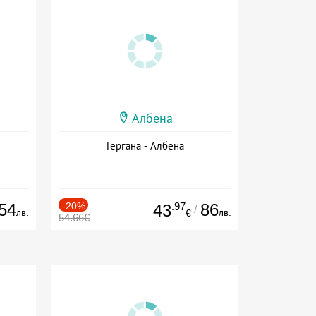
Албена
Гергана - Албена
54
-20%
.97
86
43
/
лв.
лв.
€
54.66€