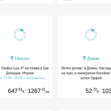
Неапол
Девин
 Giulivo Lux 4* на плажа в Бая
Летен релакс в Девин: Наслад
Домиция, Италия
на лукс и минерални басейни
хотел Орфей
а: 12.09 - 26.09 + полупансион
Дата: 06.08 - 06.09 + закуск
.81
.01
.70
647
1267
52
10
/
/
€
лв.
€