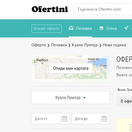
Ofertini
Почивки
Стоки
Всички оферти
Оферти
Почивки
Куала Лумпур
Нова година
❯
❯
❯
ОФЕР
Почивки
Отиди към картата
Вижте 
Куала Лу
Куала Лумпур
0 офе