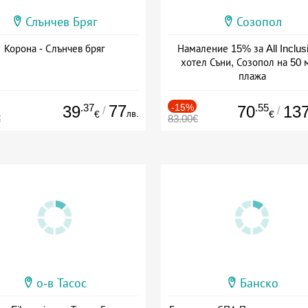
Слънчев Бряг
Созопол
Корона - Слънчев бряг
Намаление 15% за All Inclus
хотел Съни, Созопол на 50 
плажа
Дата: 30.07 - 30.09 + all inclus
.37
77
-15%
.55
39
70
13
/
/
лв.
€
€
€
83.00€
о-в Тасос
Банско