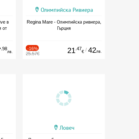
Олимпийска Ривиера
ive в
Regina Mare - Олимпийска ривиера,
м от
Гърция
ive
.98
-16%
.47
42
7
21
/
лв.
лв.
€
25.57€
Ловеч