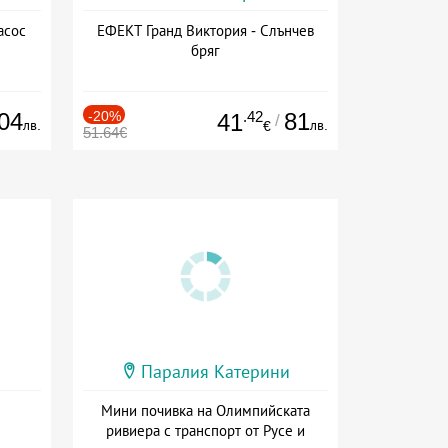
асос
ЕФЕКТ Гранд Виктория - Слънчев
бряг
04
-20%
.42
81
41
/
лв.
лв.
€
51.64€
Паралия Катерини
Мини почивка на Олимпийската
ривиера с транспорт от Русе и