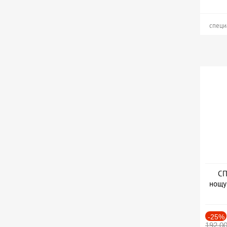
специ
СП
нощу
Дат
-25%
192.0