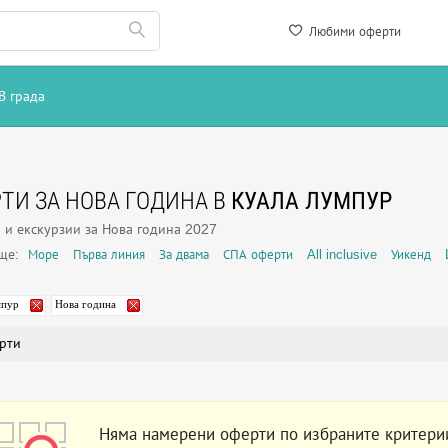
Любими оферти
В града
ТИ ЗА НОВА ГОДИНА В
КУАЛА ЛУМПУР
 и екскурзии за Нова година 2027
още:
Море
Първа линия
За двама
СПА оферти
All inclusive
Уикенд
мпур
Нова година
рти
Няма намерени оферти по избраните критери