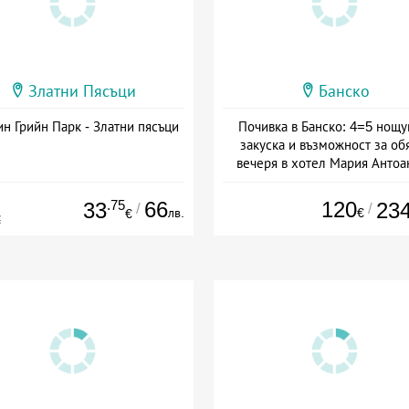
Златни Пясъци
Банско
н Грийн Парк - Златни пясъци
Почивка в Банско: 4=5 нощу
закуска и възможност за об
вечеря в хотел Мария Антоа
Дата: 16.07 - 07.09 + полупан
.75
66
120
33
23
/
/
лв.
€
€
€