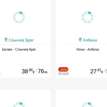
Слънчев Бряг
Албена
Белвю - Слънчев бряг
Нона - Албена
.86
76
-25%
.61
38
27
/
/
лв.
€
€
€
37.02€