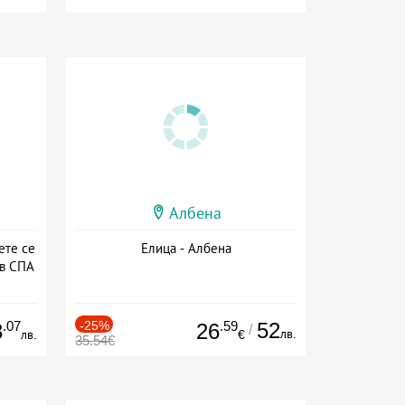
Албена
ете се
Елица - Албена
 в СПА
а
.07
-25%
.59
52
3
26
/
лв.
лв.
€
35.54€