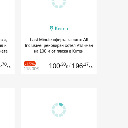
Китен
вки,
Last Minute оферта за лято: All
яд и
Inclusive, реновиран хотел Атлиман
нета
на 100 м от плажа в Китен
сион
Дата: 01.06 - 29.09 + all inclusive
.70
-15%
.30
.17
4
100
196
/
лв.
€
лв.
118.00€