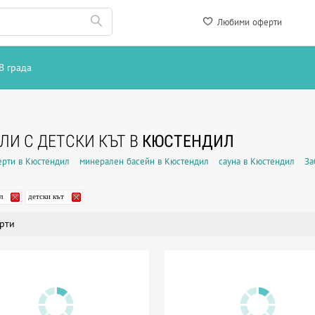
Любими оферти
В града
ЛИ С ДЕТСКИ КЪТ В
КЮСТЕНДИЛ
рти в Кюстендил
минерален басейн в Кюстендил
сауна в Кюстендил
За
л
детски кът
рти