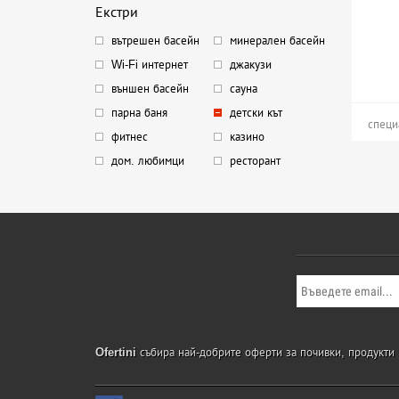
Екстри
вътрешен басейн
минерален басейн
Wi-Fi интернет
джакузи
външен басейн
сауна
парна баня
детски кът
специ
фитнес
казино
дом. любимци
ресторант
Ofertini
събира най-добрите оферти за почивки, продукти и