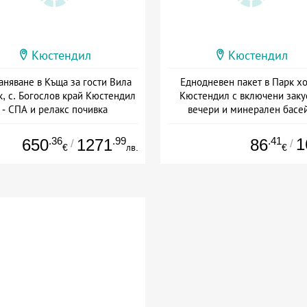
Кюстендил
Кюстендил
аняване в Къща за гости Вила
Еднодневен пакет в Парк х
к, с. Богослов край Кюстендил
Кюстендил с включени заку
- СПА и релакс почивка
вечери и минерален басе
+ без храна
Дата: 01.03 - 31.12 + полупан
.36
.99
.41
1
650
1271
86
/
/
€
лв.
€