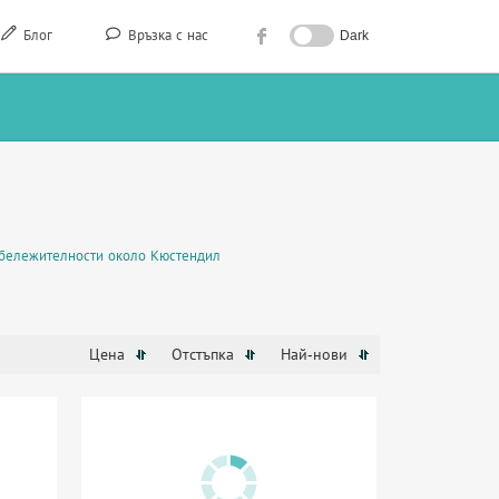
Блог
Връзка с нас
Dark
бележителности около Кюстендил
Цена
Отстъпка
Най-нови