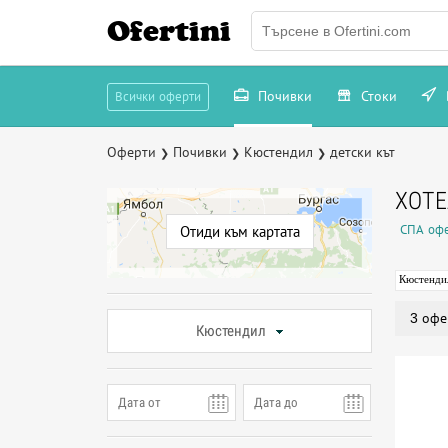
Ofertini
Почивки
Стоки
Всички оферти
Оферти
Почивки
Кюстендил
детски кът
❯
❯
❯
ХОТЕ
СПА офе
Отиди към картата
Кюстенди
3 офе
Кюстендил