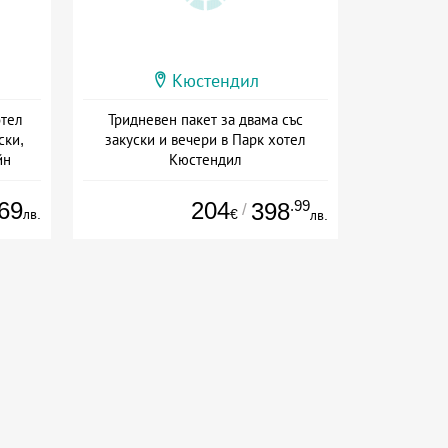
Кюстендил
отел
Тридневен пакет за двама със
ски,
закуски и вечери в Парк хотел
йн
Кюстендил
сион
Дата: 18.03 - 31.12 + полупансион
69
204
.99
398
/
лв.
€
лв.