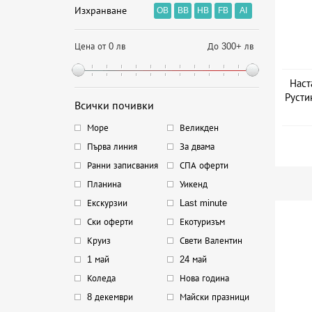
Изхранване
OB
BB
HB
FB
AI
Цена от 0 лв
До 300+ лв
Наст
Русти
Всички почивки
Море
Великден
Първа линия
За двама
Ранни записвания
СПА оферти
Планина
Уикенд
Екскурзии
Last minute
Ски оферти
Екотуризъм
Круиз
Свети Валентин
1 май
24 май
Коледа
Нова година
8 декември
Майски празници