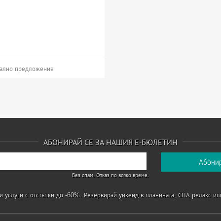
ално предложение
АБОНИРАЙ СЕ ЗА НАШИЯ Е-БЮЛЕТИН
Без спам. Отказ по всяко време.
 услуги с отстъпки до -60%. Резервирай уикенд в планината, СПА релакс ил