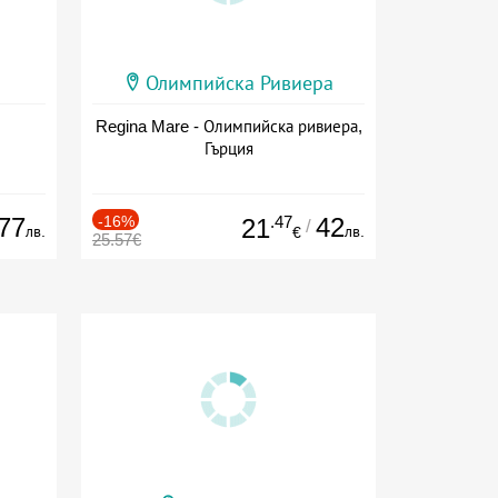
Олимпийска Ривиера
Regina Mare - Олимпийска ривиера,
Гърция
77
-16%
.47
42
21
/
лв.
лв.
€
25.57€