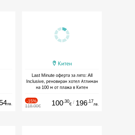
Китен
Last Minute оферта за лято: All
Inclusive, реновиран хотел Атлиман
на 100 м от плажа в Китен
Дата: 01.06 - 29.09 + all inclusive
54
-15%
.30
.17
100
196
/
лв.
€
лв.
118.00€