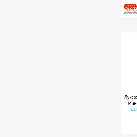
-25%
192.0
Луксо
Мин
Дат