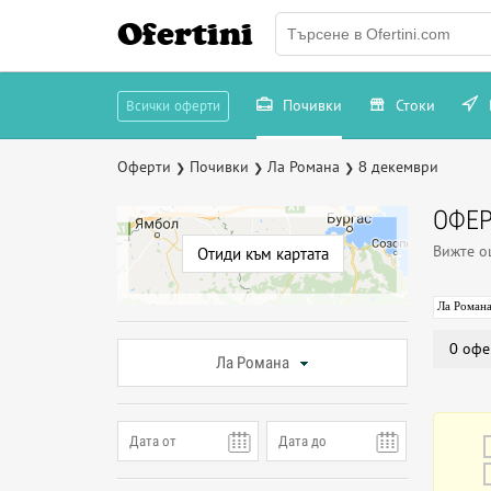
Ofertini
Почивки
Стоки
Всички оферти
Оферти
Почивки
Ла Романа
8 декември
❯
❯
❯
ОФЕР
Вижте 
Отиди към картата
Ла Роман
0 офе
Ла Романа