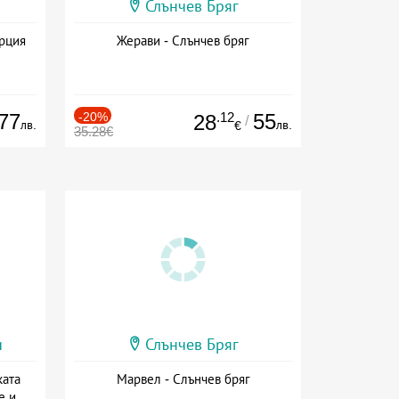
Слънчев Бряг
ърция
Жерави - Слънчев бряг
77
-20%
.12
55
28
/
лв.
лв.
€
35.28€
и
Слънчев Бряг
ката
Марвел - Слънчев бряг
е и