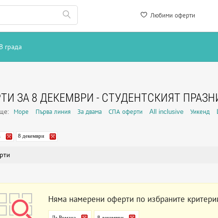
Любими оферти
В града
ТИ ЗА 8 ДЕКЕМВРИ - СТУДЕНТСКИЯТ ПРАЗН
още:
Море
Първа линия
За двама
СПА оферти
All inclusive
Уикенд
а
8 декември
рти
Няма намерени оферти по избраните критери
Ла Романа
8 декември