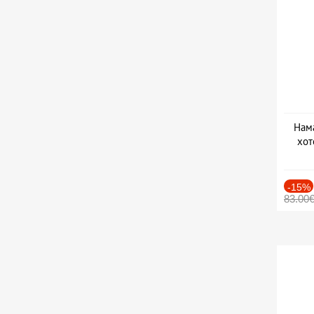
Нама
хот
Дат
-15%
83.00