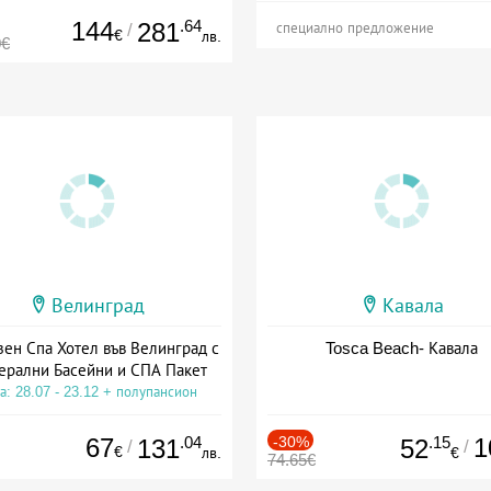
144
.64
281
/
специално предложение
€
лв.
0€
Велинград
Кавала
зен Спа Хотел във Велинград с
Tosca Beach- Кавала
ерални Басейни и СПА Пакет
а: 28.07 - 23.12 + полупансион
67
.04
-30%
.15
1
131
52
/
/
€
лв.
€
74.65€