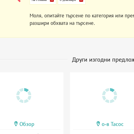
Моля, опитайте търсене по категория или пре
разшири обхвата на търсене.
Други изгодни предло
Обзор
о-в Тасос