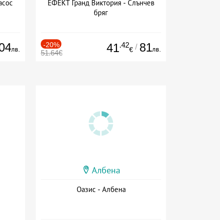
асос
ЕФЕКТ Гранд Виктория - Слънчев
бряг
04
-20%
.42
81
41
/
лв.
лв.
€
51.64€
Албена
Оазис - Албена