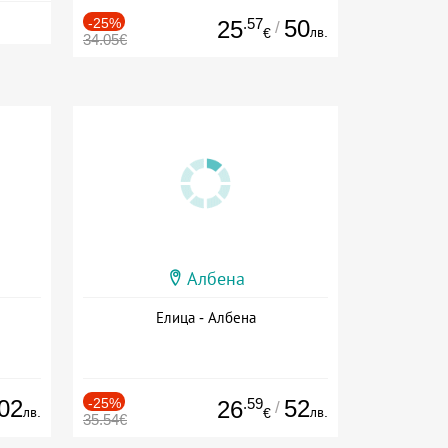
-25%
.57
50
25
/
лв.
€
34.05€
Албена
Елица - Албена
02
-25%
.59
52
26
/
лв.
лв.
€
35.54€