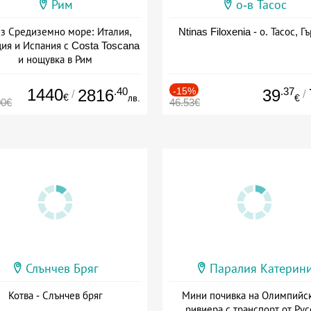
Рим
о-в Тасос
з Средиземно море: Италия,
Ntinas Filoxenia - о. Тасос, Г
ия и Испания с Costa Toscana
и нощувка в Рим
+ пълен пансион
1440
.40
-15%
.37
2816
39
/
/
€
лв.
€
00€
46.53€
Слънчев Бряг
Паралия Катерин
Котва - Слънчев бряг
Мини почивка на Олимпийс
ривиера с транспорт от Рус