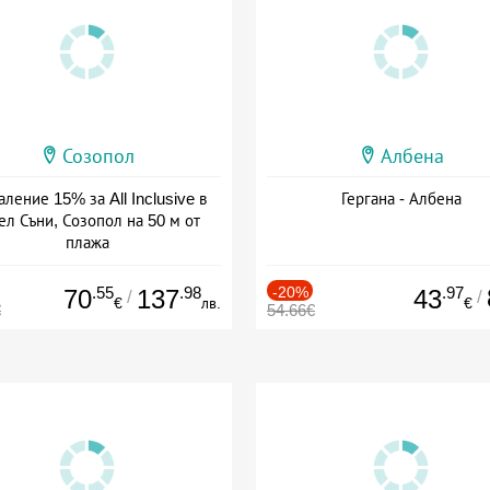
Созопол
Албена
ление 15% за All Inclusive в
Гергана - Албена
ел Съни, Созопол на 50 м от
плажа
а: 30.07 - 30.09 + all inclusive
.55
.98
-20%
.97
70
137
43
/
/
€
лв.
€
€
54.66€