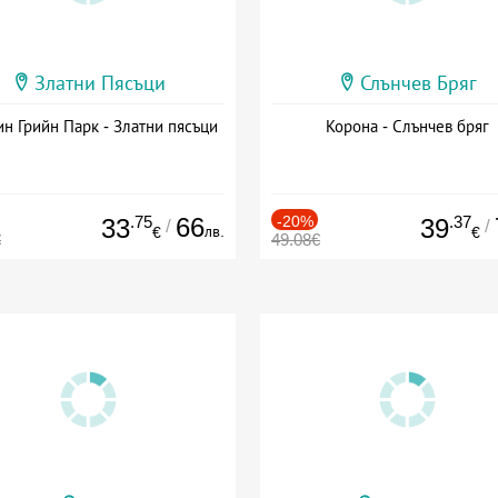
Златни Пясъци
Слънчев Бряг
н Грийн Парк - Златни пясъци
Корона - Слънчев бряг
.75
66
-20%
.37
33
39
/
/
лв.
€
€
€
49.08€