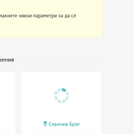
махнете някои параметри за да се
жения
Слънчев Бряг