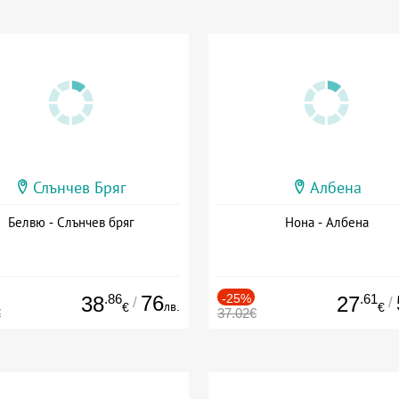
Слънчев Бряг
Албена
Белвю - Слънчев бряг
Нона - Албена
.86
76
-25%
.61
38
27
/
/
лв.
€
€
€
37.02€