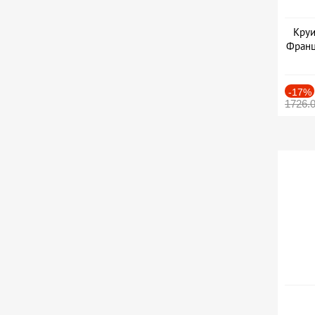
Круи
Франц
-17%
1726.