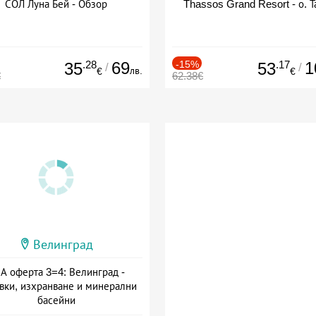
СОЛ Луна Бей - Обзор
Thassos Grand Resort - о. Т
.28
69
-15%
.17
1
35
53
/
/
лв.
€
€
€
62.38€
Велинград
А оферта 3=4: Велинград -
вки, изхранване и минерални
басейни
а: 01.07 - 30.09 + полупансион