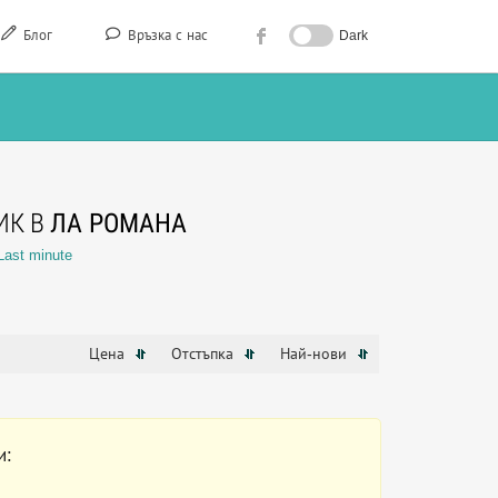
Блог
Връзка с нас
Dark
ИК В
ЛА РОМАНА
Last minute
Цена
Отстъпка
Най-нови
и: