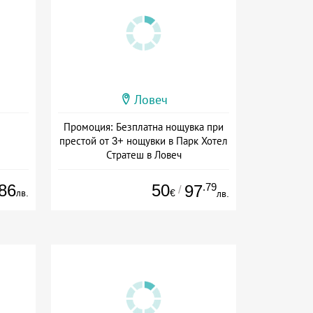
Ловеч
Промоция: Безплатна нощувка при
престой от 3+ нощувки в Парк Хотел
Стратеш в Ловеч
Дата: 14.05 - 01.10 + полупансион
86
50
.79
97
/
лв.
€
лв.