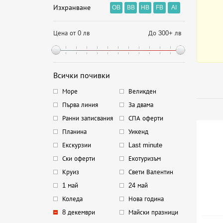
Изхранване
OB
BB
HB
FB
AI
Цена от 0 лв
До 300+ лв
Всички почивки
Море
Великден
Първа линия
За двама
Ранни записвания
СПА оферти
Планина
Уикенд
Екскурзии
Last minute
Ски оферти
Екотуризъм
Круиз
Свети Валентин
1 май
24 май
Коледа
Нова година
8 декември
Майски празници