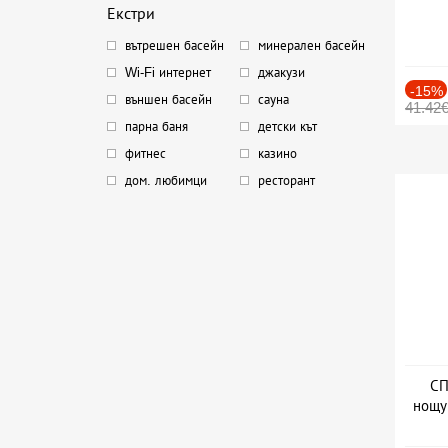
Екстри
вътрешен басейн
минерален басейн
Wi-Fi интернет
джакузи
-15%
външен басейн
сауна
41.42
парна баня
детски кът
фитнес
казино
дом. любимци
ресторант
СП
нощу
Дат