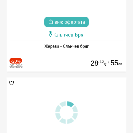
виж офертата
Слънчев Бряг
Жерави - Слънчев бряг
-20%
.12
55
28
/
лв.
€
35.28€