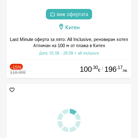
виж офертата
Китен
Last Minute оферта за лято: All Inclusive, реновиран хотел
Атлиман на 100 м от плажа в Китен
Дата: 01.06 - 29.09 + all inclusive
-15%
.30
.17
100
196
/
€
лв.
118.00€