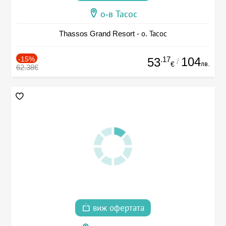
о-в Тасос
Thassos Grand Resort - о. Тасос
-15%
.17
104
53
/
лв.
€
62.38€
виж офертата