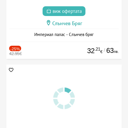
виж офертата
Слънчев Бряг
Империал палас - Слънчев бряг
-25%
.21
63
32
/
лв.
€
42.95€