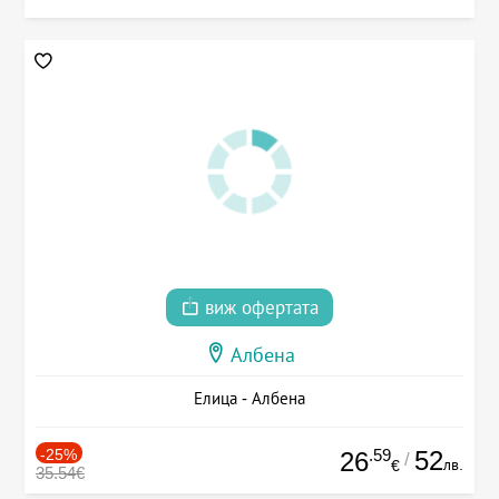
виж офертата
Албена
Елица - Албена
-25%
.59
52
26
/
лв.
€
35.54€