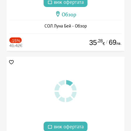
виж офертата
Обзор
СОЛ Луна Бей - Обзор
-15%
.28
69
35
/
лв.
€
41.42€
виж офертата