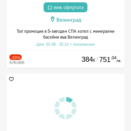
виж офертата
Велинград
Топ промоция в 5-звезден СПА хотел с минерални
басейни във Велинград
Дата: 01.09 - 20.12 + полупансион
-33%
384
.04
751
/
€
лв.
576.00€