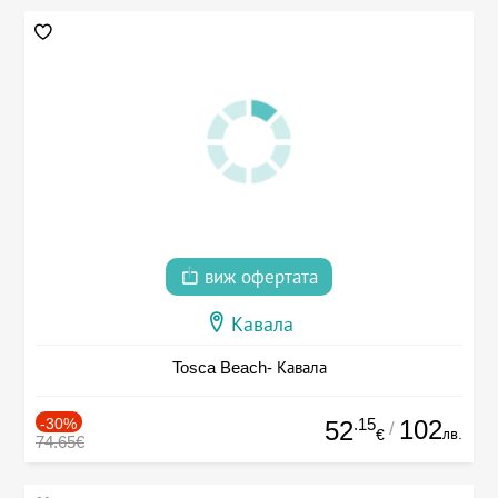
виж офертата
Кавала
Tosca Beach- Кавала
-30%
.15
102
52
/
лв.
€
74.65€