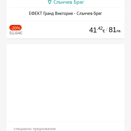
Слънчев Бряг
ЕФЕКТ Гранд Виктория - Слънчев бряг
-20%
.42
81
41
/
лв.
€
51.64€
специално предложение