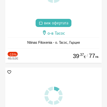
виж офертата
о-в Тасос
Ntinas Filoxenia - о. Тасос, Гърция
-15%
.37
77
39
/
лв.
€
46.53€