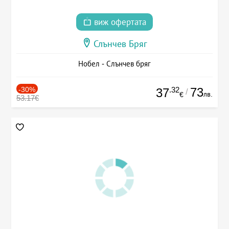
виж офертата
Слънчев Бряг
Нобел - Слънчев бряг
-30%
.32
73
37
/
лв.
€
53.17€