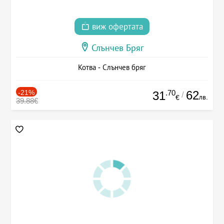
виж офертата
Слънчев Бряг
Котва - Слънчев бряг
-21%
.70
62
31
/
лв.
€
39.88€