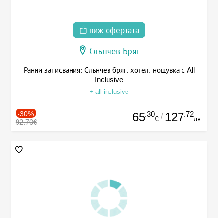
виж офертата
Слънчев Бряг
Ранни записвания: Слънчев бряг, хотел, нощувка с All
Inclusive
+ all inclusive
-30%
.30
.72
65
127
/
€
лв.
92.70€