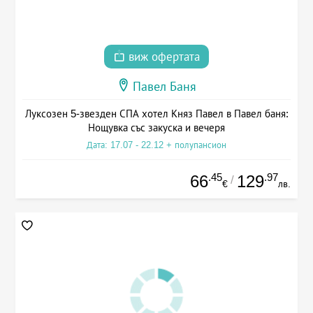
виж офертата
Павел Баня
Луксозен 5-звезден СПА хотел Княз Павел в Павел баня:
Нощувка със закуска и вечеря
Дата: 17.07 - 22.12 + полупансион
.45
.97
66
129
/
€
лв.