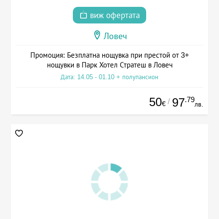
виж офертата
Ловеч
Промоция: Безплатна нощувка при престой от 3+
нощувки в Парк Хотел Стратеш в Ловеч
Дата: 14.05 - 01.10 + полупансион
50
.79
97
/
€
лв.