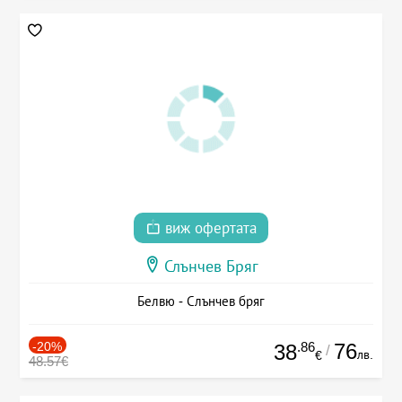
виж офертата
Слънчев Бряг
Белвю - Слънчев бряг
-20%
.86
76
38
/
лв.
€
48.57€