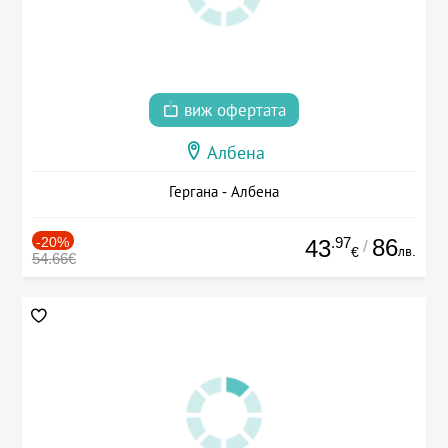
виж офертата
Албена
Гергана - Албена
-20%
.97
86
43
/
лв.
€
54.66€