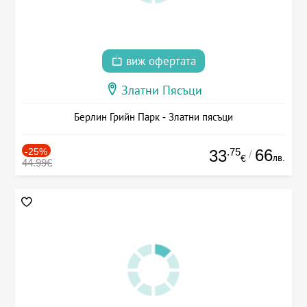
виж офертата
Златни Пясъци
Берлин Грийн Парк - Златни пясъци
-25%
.75
66
33
/
лв.
€
44.99€