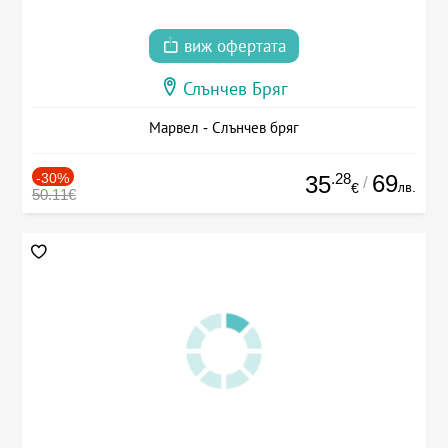
виж офертата
Слънчев Бряг
Марвел - Слънчев бряг
-30%
.28
69
35
/
лв.
€
50.11€