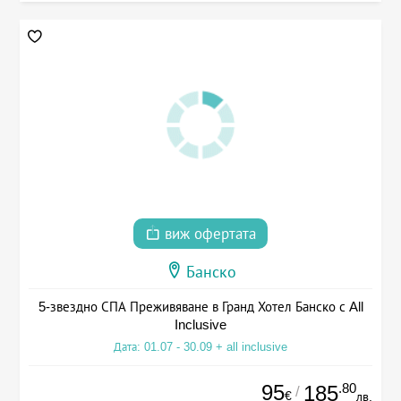
виж офертата
Банско
5-звездно СПА Преживяване в Гранд Хотел Банско с All
Inclusive
Дата: 01.07 - 30.09 + all inclusive
95
.80
185
/
€
лв.