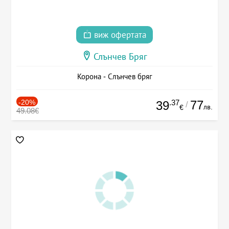
виж офертата
Слънчев Бряг
Корона - Слънчев бряг
-20%
.37
77
39
/
лв.
€
49.08€