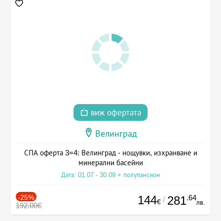
виж офертата
Велинград
СПА оферта 3=4: Велинград - нощувки, изхранване и
минерални басейни
Дата: 01.07 - 30.09 + полупансион
-25%
144
.64
281
/
€
лв.
192.00€