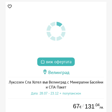
виж офертата
Велинград
Луксозен Спа Хотел във Велинград с Минерални Басейни
и СПА Пакет
Дата: 28.07 - 23.12 + полупансион
67
.04
131
/
€
лв.