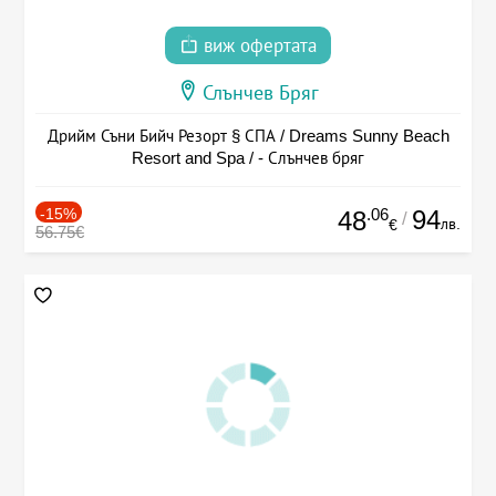
виж офертата
Слънчев Бряг
Дрийм Съни Бийч Резорт § СПА / Dreams Sunny Beach
Resort and Spa / - Слънчев бряг
-15%
.06
94
48
/
лв.
€
56.75€