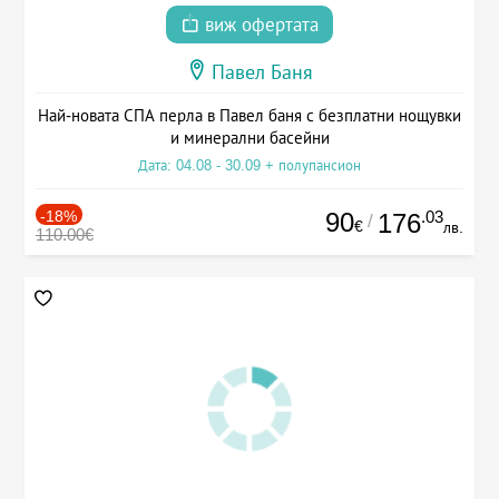
виж офертата
Павел Баня
Най-новата СПА перла в Павел баня с безплатни нощувки
и минерални басейни
Дата: 04.08 - 30.09 + полупансион
-18%
90
.03
176
/
€
лв.
110.00€