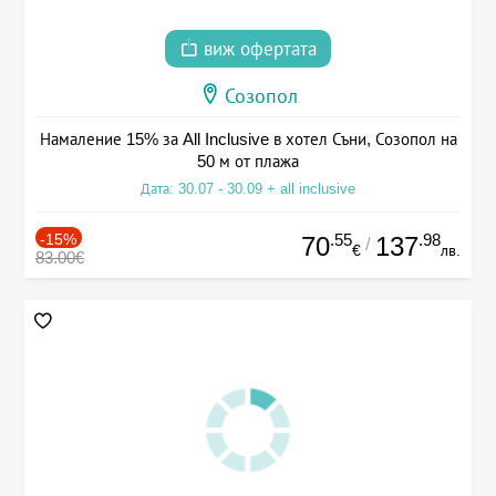
виж офертата
Созопол
Намаление 15% за All Inclusive в хотел Съни, Созопол на
50 м от плажа
Дата: 30.07 - 30.09 + all inclusive
-15%
.55
.98
70
137
/
€
лв.
83.00€