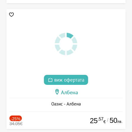
виж офертата
Албена
Оазис - Албена
-25%
.57
50
25
/
лв.
€
34.05€