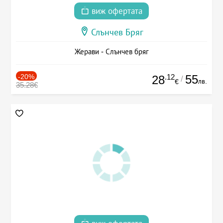
виж офертата
Слънчев Бряг
Жерави - Слънчев бряг
-20%
.12
55
28
/
лв.
€
35.28€