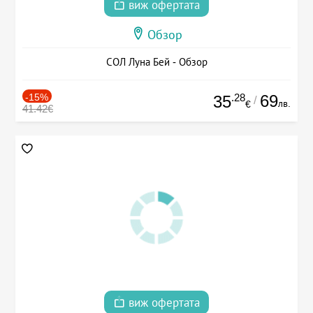
виж офертата
Обзор
СОЛ Луна Бей - Обзор
-15%
.28
69
35
/
лв.
€
41.42€
виж офертата