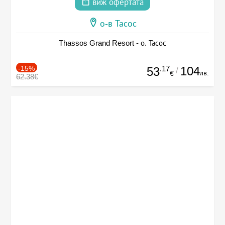
виж офертата
о-в Тасос
Thassos Grand Resort - о. Тасос
-15%
.17
104
53
/
лв.
€
62.38€