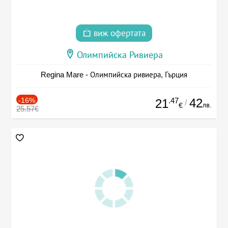
виж офертата
Олимпийска Ривиера
Regina Mare - Олимпийска ривиера, Гърция
-16%
.47
42
21
/
лв.
€
25.57€