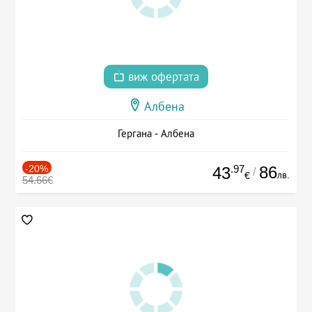
виж офертата
Албена
Гергана - Албена
-20%
.97
86
43
/
лв.
€
54.66€