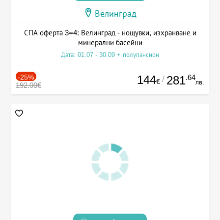
Велинград
СПА оферта 3=4: Велинград - нощувки, изхранване и
минерални басейни
Дата: 01.07 - 30.09 + полупансион
-25%
144
.64
281
/
€
лв.
192.00€