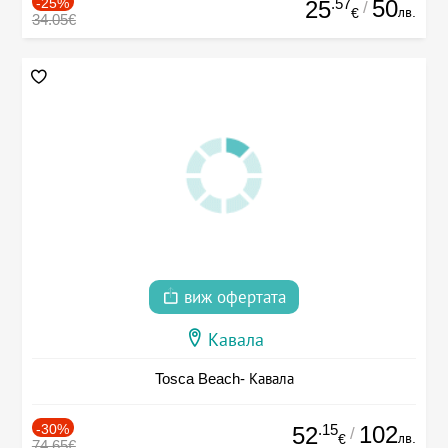
-25%
.57
50
25
/
лв.
€
34.05€
виж офертата
Кавала
Tosca Beach- Кавала
-30%
.15
102
52
/
лв.
€
74.65€