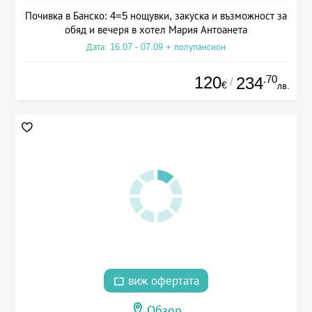
Почивка в Банско: 4=5 нощувки, закуска и възможност за
обяд и вечеря в хотел Мария Антоанета
Дата: 16.07 - 07.09 + полупансион
120
.70
234
/
€
лв.
виж офертата
Обзор