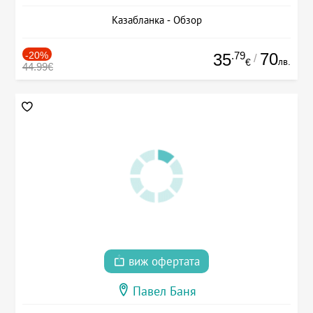
Казабланка - Обзор
-20%
.79
70
35
/
лв.
€
44.99€
виж офертата
Павел Баня