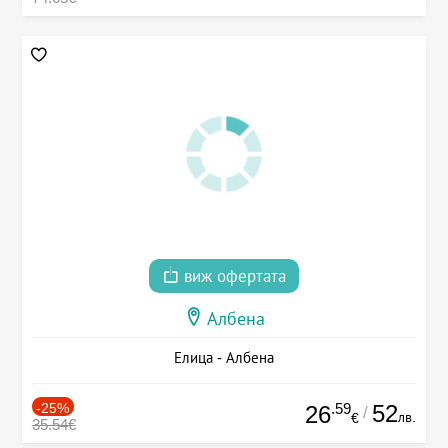
виж офертата
Албена
Елица - Албена
-25%
.59
52
26
/
лв.
€
35.54€