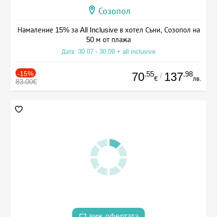
Созопол
Намаление 15% за All Inclusive в хотел Съни, Созопол на
50 м от плажа
Дата: 30.07 - 30.09 + all inclusive
-15%
.55
.98
70
137
/
€
лв.
83.00€
виж офертата