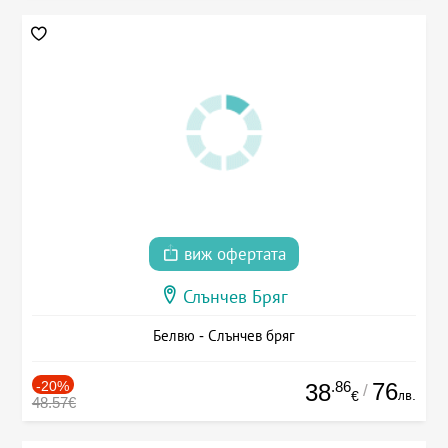
виж офертата
Слънчев Бряг
Белвю - Слънчев бряг
-20%
.86
76
38
/
лв.
€
48.57€