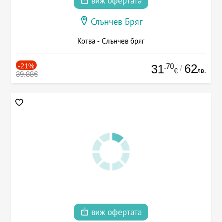
виж офертата
Слънчев Бряг
Котва - Слънчев бряг
-21%
.70
62
31
/
лв.
€
39.88€
виж офертата