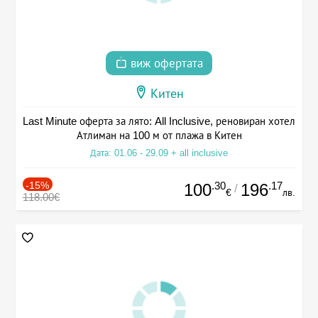
виж офертата
Китен
Last Minute оферта за лято: All Inclusive, реновиран хотел
Атлиман на 100 м от плажа в Китен
Дата: 01.06 - 29.09 + all inclusive
-15%
.30
.17
100
196
/
€
лв.
118.00€