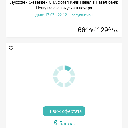
Луксозен 5-звезден СПА хотел Княз Павел в Павел баня:
Нощувка със закуска и вечеря
Дата: 17.07 - 22.12 + полупансион
.45
.97
66
129
/
€
лв.
виж офертата
Банско