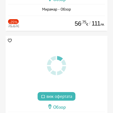
Мирамар - Обзор
-25%
.75
111
56
/
лв.
€
75.67€
виж офертата
Обзор