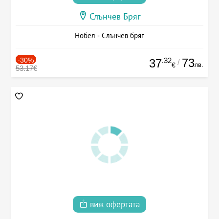
Слънчев Бряг
Нобел - Слънчев бряг
-30%
.32
73
37
/
лв.
€
53.17€
виж офертата