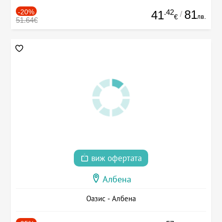
-20%
.42
81
41
/
лв.
€
51.64€
виж офертата
Албена
Оазис - Албена