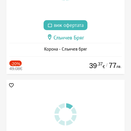
виж офертата
Слънчев Бряг
Корона - Слънчев бряг
-20%
.37
77
39
/
лв.
€
49.08€