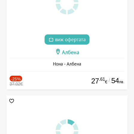
виж офертата
Албена
Нона - Албена
-25%
.61
54
27
/
лв.
€
37.02€