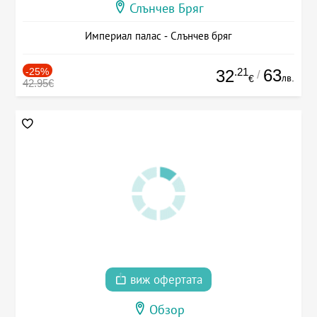
Слънчев Бряг
Империал палас - Слънчев бряг
-25%
.21
63
32
/
лв.
€
42.95€
виж офертата
Обзор