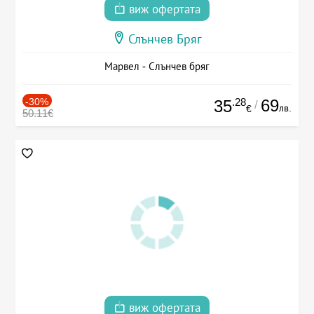
виж офертата
Слънчев Бряг
Марвел - Слънчев бряг
-30%
.28
69
35
/
лв.
€
50.11€
виж офертата