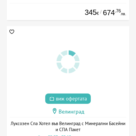
345
.76
674
/
€
лв.
виж офертата
Велинград
Луксозен Спа Хотел във Велинград с Минерални Басейни
и СПА Пакет