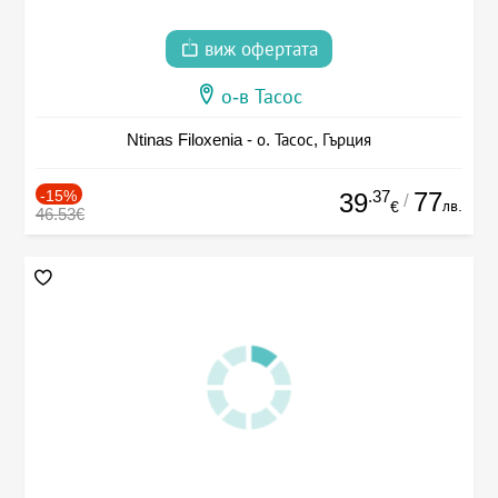
виж офертата
о-в Тасос
Ntinas Filoxenia - о. Тасос, Гърция
-15%
.37
77
39
/
лв.
€
46.53€