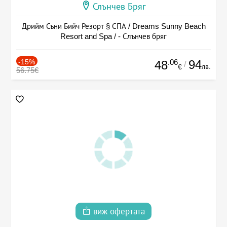
Слънчев Бряг
Дрийм Съни Бийч Резорт § СПА / Dreams Sunny Beach
Resort and Spa / - Слънчев бряг
-15%
.06
94
48
/
лв.
€
56.75€
виж офертата