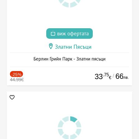
виж офертата
Златни Пясъци
Берлин Грийн Парк - Златни пясъци
-25%
.75
66
33
/
лв.
€
44.99€