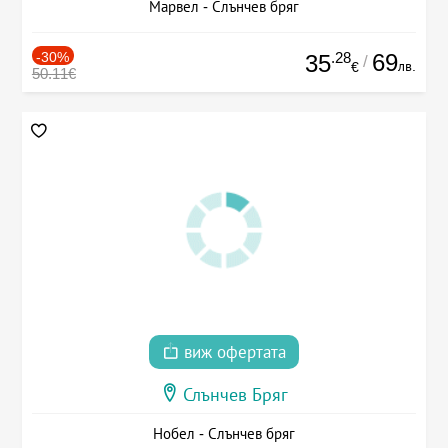
Марвел - Слънчев бряг
-30%
.28
69
35
/
лв.
€
50.11€
виж офертата
Слънчев Бряг
Нобел - Слънчев бряг