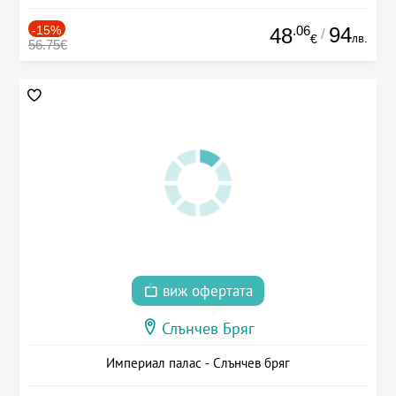
-15%
.06
94
48
/
лв.
€
56.75€
виж офертата
Слънчев Бряг
Империал палас - Слънчев бряг