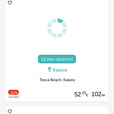
виж офертата
Кавала
Tosca Beach- Кавала
-30%
.15
102
52
/
лв.
€
74.65€