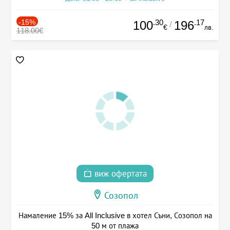
-15%
.30
.17
100
196
/
€
лв.
118.00€
виж офертата
Созопол
Намаление 15% за All Inclusive в хотел Съни, Созопол на
50 м от плажа