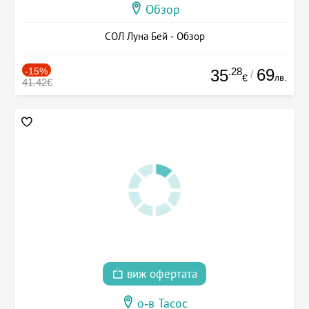
Обзор
СОЛ Луна Бей - Обзор
-15%
.28
69
35
/
лв.
€
41.42€
виж офертата
о-в Тасос