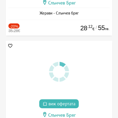
Слънчев Бряг
Жерави - Слънчев бряг
-20%
.12
55
28
/
лв.
€
35.28€
виж офертата
Слънчев Бряг