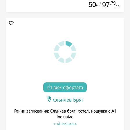
50
.79
97
/
€
лв.
виж офертата
Слънчев Бряг
Ранни записвания: Слънчев бряг, хотел, нощувка с All
Inclusive
+ all inclusive