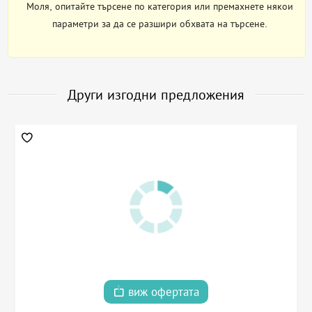
Моля, опитайте търсене по категория или премахнете някои
параметри за да се разшири обхвата на търсене.
Други изгодни предложения
виж офертата