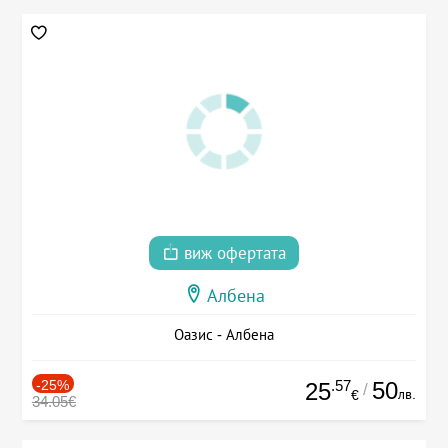
виж офертата
Албена
Оазис - Албена
-25%
.57
50
25
/
лв.
€
34.05€