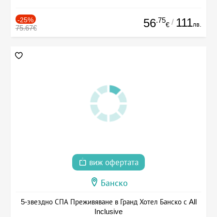
-25%
.75
111
56
/
лв.
€
75.67€
виж офертата
Банско
5-звездно СПА Преживяване в Гранд Хотел Банско с All
Inclusive