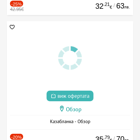
-25%
.21
63
32
/
лв.
€
42.95€
виж офертата
Обзор
Казабланка - Обзор
-20%
.79
70
35
/