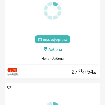
виж офертата
Албена
Нона - Албена
-25%
.61
54
27
/
лв.
€
37.02€