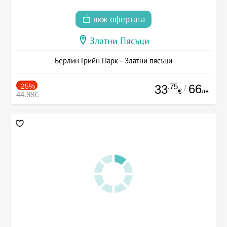
виж офертата
Златни Пясъци
Берлин Грийн Парк - Златни пясъци
-25%
.75
66
33
/
лв.
€
44.99€