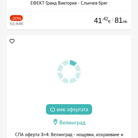
ЕФЕКТ Гранд Виктория - Слънчев бряг
-20%
.42
81
41
/
лв.
€
51.64€
виж офертата
Велинград
СПА оферта 3=4: Велинград - нощувки, изхранване и