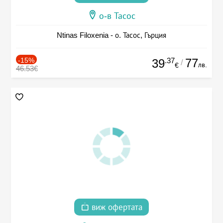
о-в Тасос
Ntinas Filoxenia - о. Тасос, Гърция
-15%
.37
77
39
/
лв.
€
46.53€
виж офертата