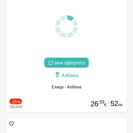
виж офертата
Албена
Елица - Албена
-25%
.59
52
26
/
лв.
€
35.54€