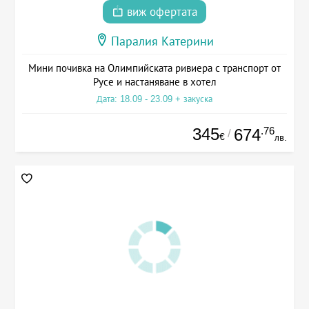
виж офертата
Паралия Катерини
Мини почивка на Олимпийската ривиера с транспорт от
Русе и настаняване в хотел
Дата: 18.09 - 23.09 + закуска
345
.76
674
/
€
лв.