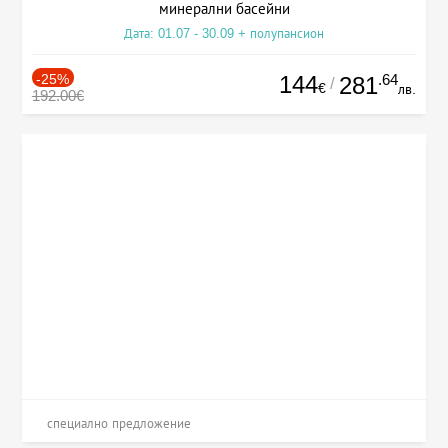
минерални басейни
Дата: 01.07 - 30.09 + полупансион
-25%
144
.64
281
/
€
лв.
192.00€
специално предложение