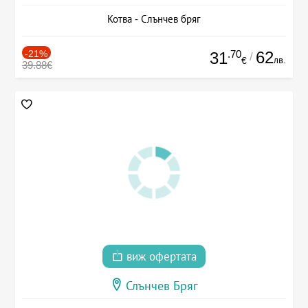
Котва - Слънчев бряг
-21%
.70
62
31
/
лв.
€
39.88€
виж офертата
Слънчев Бряг