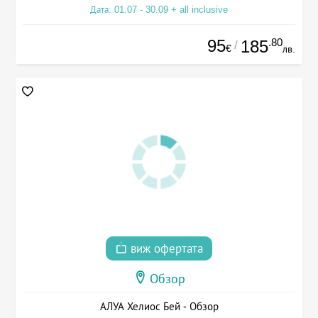
Дата: 01.07 - 30.09 + all inclusive
95
.80
185
/
€
лв.
виж офертата
Обзор
АЛУА Хелиос Бей - Обзор