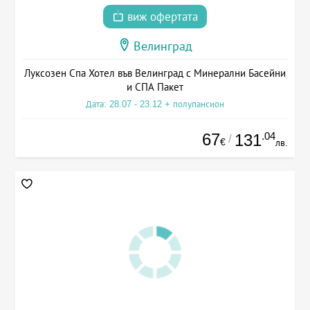
виж офертата
Велинград
Луксозен Спа Хотел във Велинград с Минерални Басейни
и СПА Пакет
Дата: 28.07 - 23.12 + полупансион
67
.04
131
/
€
лв.