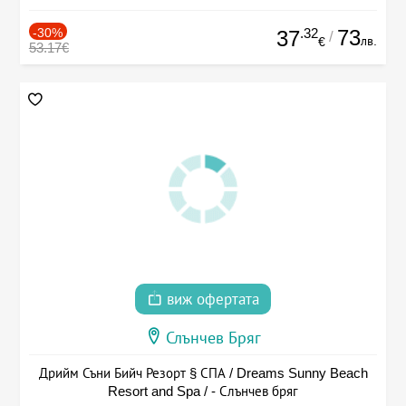
-30%
.32
73
37
/
лв.
€
53.17€
виж офертата
Слънчев Бряг
Дрийм Съни Бийч Резорт § СПА / Dreams Sunny Beach
Resort and Spa / - Слънчев бряг