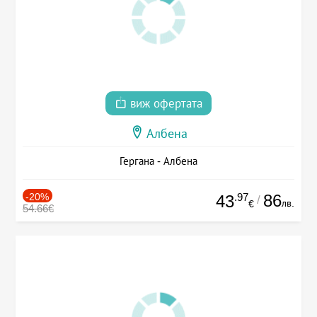
виж офертата
Албена
Гергана - Албена
-20%
.97
86
43
/
лв.
€
54.66€