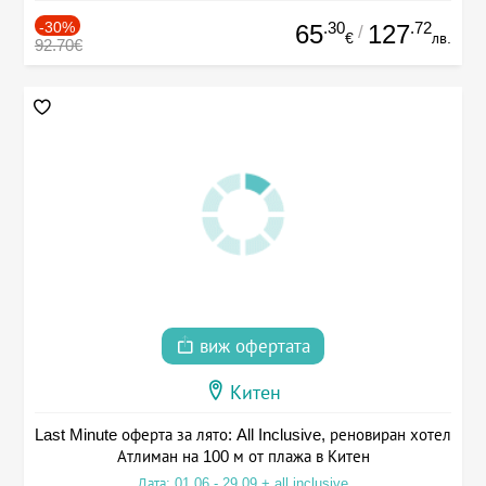
-30%
.30
.72
65
127
/
€
лв.
92.70€
виж офертата
Китен
Last Minute оферта за лято: All Inclusive, реновиран хотел
Атлиман на 100 м от плажа в Китен
Дата: 01.06 - 29.09 + all inclusive