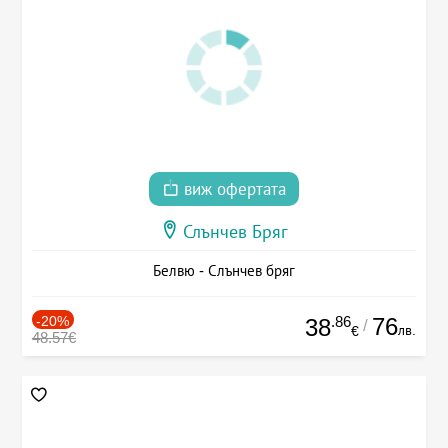
виж офертата
Слънчев Бряг
Белвю - Слънчев бряг
-20%
.86
76
38
/
лв.
€
48.57€