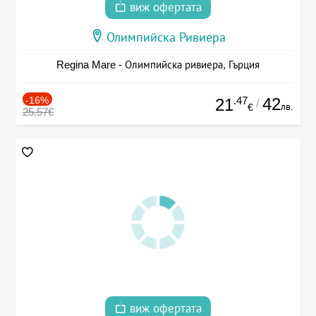
виж офертата
Олимпийска Ривиера
Regina Mare - Олимпийска ривиера, Гърция
-16%
.47
42
21
/
лв.
€
25.57€
виж офертата