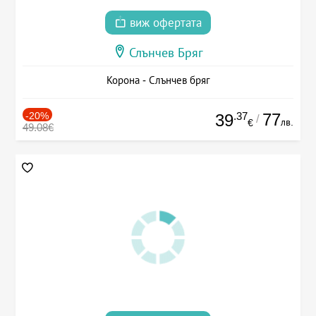
виж офертата
Слънчев Бряг
Корона - Слънчев бряг
-20%
.37
77
39
/
лв.
€
49.08€