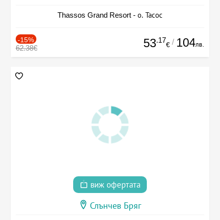
Thassos Grand Resort - о. Тасос
-15%
.17
104
53
/
лв.
€
62.38€
виж офертата
Слънчев Бряг