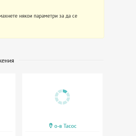
махнете някои параметри за да се
жения
о-в Тасос