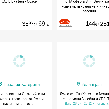
СОЛ Луна Бей - Обзор
СПА оферта 3=4: Велингра
нощувки, изхранване и мине
басейни
Дата: 01.07 - 30.09 + полупан
.28
69
-25%
144
35
28
/
/
лв.
€
€
€
192.00€
Паралия Катерини
Велинград
и почивка на Олимпийската
Луксозен Спа Хотел във Велин
виера с транспорт от Русе и
Минерални Басейни и СПА П
настаняване в хотел
Дата: 28.07 - 23.12 + полупан
Дата: 18.09 - 23.09 + закуска