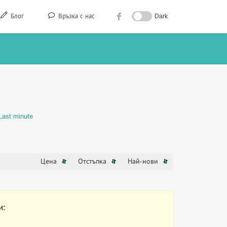
Блог
Връзка с нас
Dark
Last minute
Цена
Отстъпка
Най-нови
и: