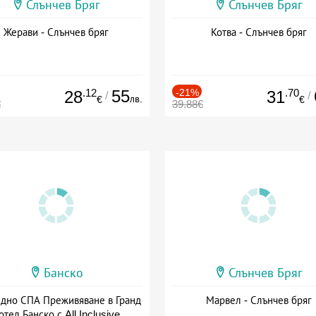
Слънчев Бряг
Слънчев Бряг
Жерави - Слънчев бряг
Котва - Слънчев бряг
.12
55
-21%
.70
28
31
/
/
лв.
€
€
€
39.88€
Банско
Слънчев Бряг
здно СПА Преживяване в Гранд
Марвел - Слънчев бряг
отел Банско с All Inclusive