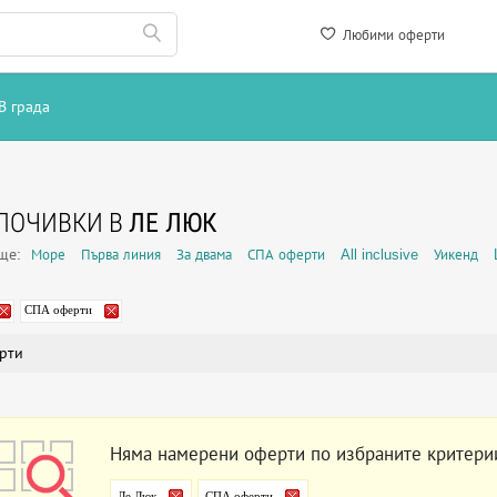
Любими оферти
В града
ПОЧИВКИ В
ЛЕ ЛЮК
още:
Море
Първа линия
За двама
СПА оферти
All inclusive
Уикенд
СПА оферти
рти
Няма намерени оферти по избраните критери
Ле Люк
СПА оферти