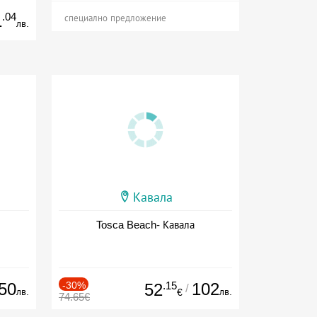
.04
1
специално предложение
лв.
Кавала
Tosca Beach- Кавала
50
-30%
.15
102
52
/
лв.
лв.
€
74.65€