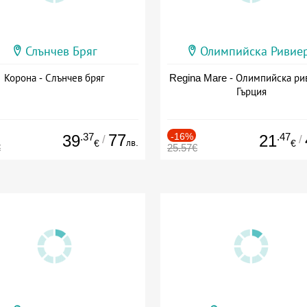
Слънчев Бряг
Олимпийска Ривие
Корона - Слънчев бряг
Regina Mare - Олимпийска ри
Гърция
.37
77
-16%
.47
39
21
/
/
лв.
€
€
€
25.57€