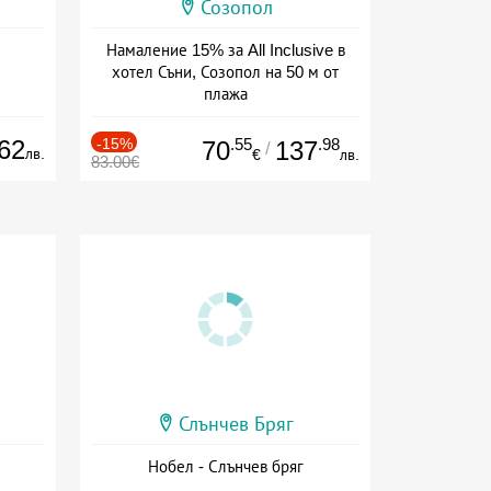
Созопол
Намаление 15% за All Inclusive в
хотел Съни, Созопол на 50 м от
плажа
Дата: 30.07 - 30.09 + all inclusive
62
-15%
.55
.98
70
137
/
лв.
€
лв.
83.00€
Слънчев Бряг
Нобел - Слънчев бряг