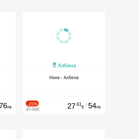
Албена
Нона - Албена
76
-25%
.61
54
27
/
лв.
лв.
€
37.02€