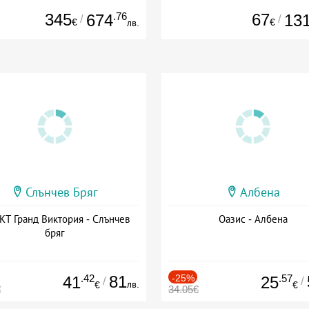
345
.76
67
674
13
/
/
€
€
лв.
Слънчев Бряг
Албена
Т Гранд Виктория - Слънчев
Оазис - Албена
бряг
.42
81
-25%
.57
41
25
/
/
лв.
€
€
€
34.05€