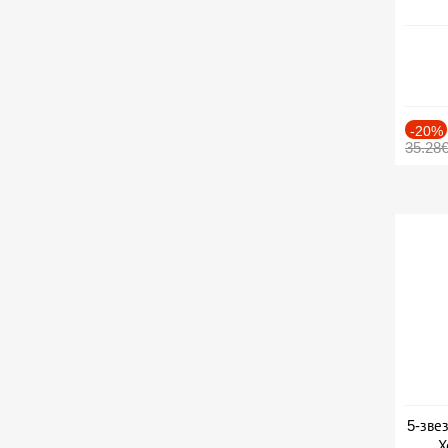
-20%
35.28
5-зве
Х