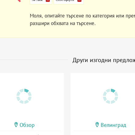
Моля, опитайте търсене по категория или пре
разшири обхвата на търсене.
Други изгодни предло
Обзор
Велинград