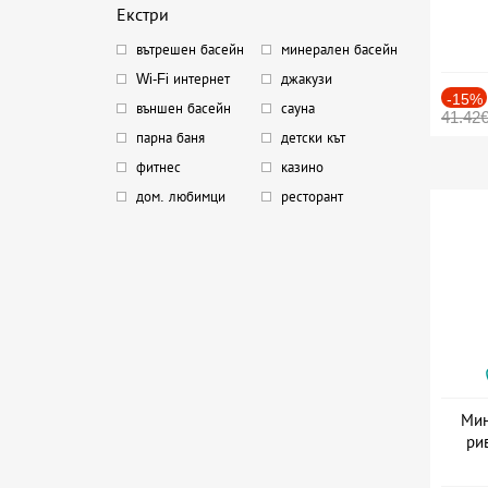
Екстри
вътрешен басейн
минерален басейн
Wi-Fi интернет
джакузи
-15%
външен басейн
сауна
41.42
парна баня
детски кът
фитнес
казино
дом. любимци
ресторант
Мин
ри