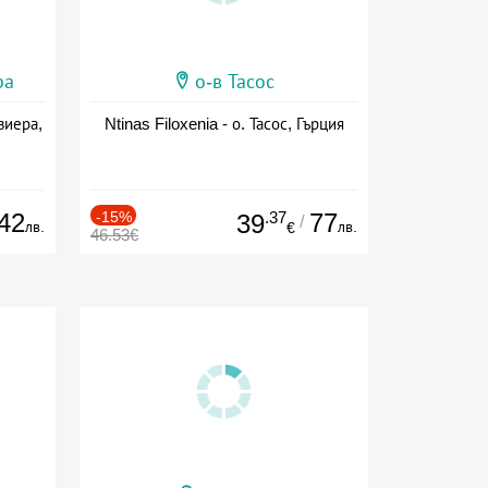
ра
о-в Тасос
виера,
Ntinas Filoxenia - о. Тасос, Гърция
42
-15%
.37
77
39
/
лв.
лв.
€
46.53€