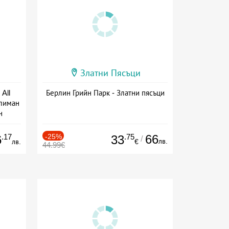
Златни Пясъци
All
Берлин Грийн Парк - Златни пясъци
тлиман
н
ive
.17
-25%
.75
66
6
33
/
лв.
лв.
€
44.99€