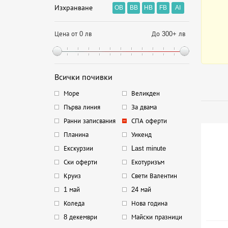
Изхранване
OB
BB
HB
FB
AI
Цена от 0 лв
До 300+ лв
Всички почивки
Море
Великден
Първа линия
За двама
Ранни записвания
СПА оферти
Планина
Уикенд
Екскурзии
Last minute
Ски оферти
Екотуризъм
Круиз
Свети Валентин
1 май
24 май
Коледа
Нова година
8 декември
Майски празници