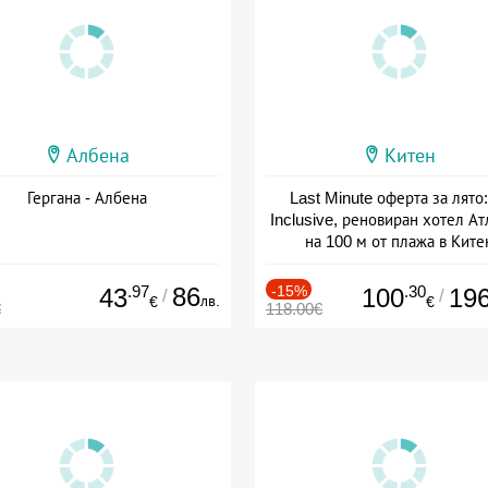
Албена
Китен
Гергана - Албена
Last Minute оферта за лято: 
Inclusive, реновиран хотел А
на 100 м от плажа в Ките
Дата: 01.06 - 29.09 + all inclus
.97
86
-15%
.30
43
100
19
/
/
лв.
€
€
€
118.00€