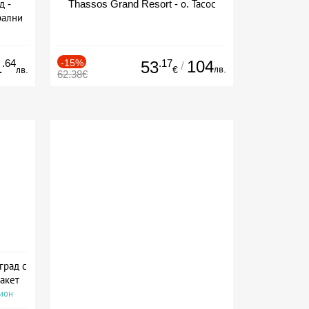
д -
Thassos Grand Resort - о. Тасос
рални
сион
.64
-15%
.17
104
1
53
/
лв.
лв.
€
62.38€
град с
акет
сион