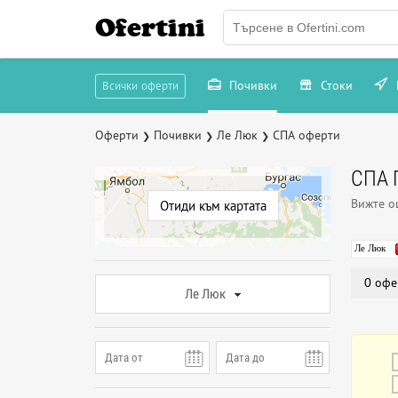
Ofertini
Почивки
Стоки
Всички оферти
Оферти
Почивки
Ле Люк
СПА оферти
❯
❯
❯
СПА 
Вижте 
Отиди към картата
Ле Люк
0 офе
Ле Люк