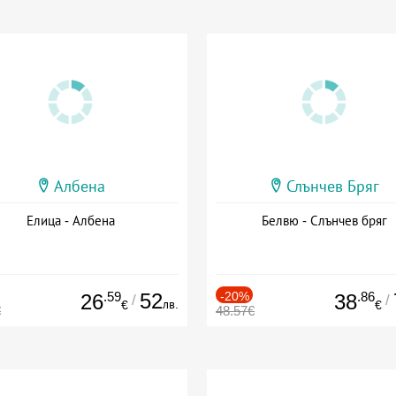
Албена
Слънчев Бряг
Елица - Албена
Белвю - Слънчев бряг
.59
52
-20%
.86
26
38
/
/
лв.
€
€
€
48.57€