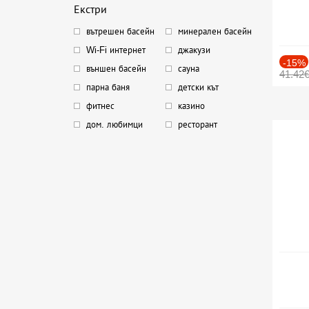
Екстри
вътрешен басейн
минерален басейн
Wi-Fi интернет
джакузи
-15%
външен басейн
сауна
41.42
парна баня
детски кът
фитнес
казино
дом. любимци
ресторант