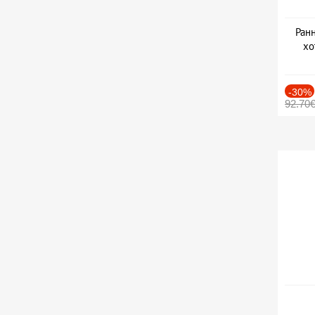
Ранн
хо
-30%
92.70