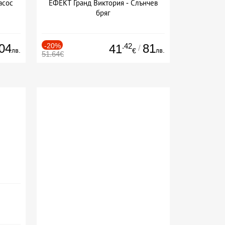
асос
ЕФЕКТ Гранд Виктория - Слънчев
бряг
04
-20%
.42
81
41
/
лв.
лв.
€
51.64€