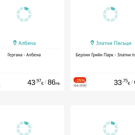
Албена
Златни Пясъци
Гергана - Албена
Берлин Грийн Парк - Златни п
.97
86
-25%
.75
43
33
/
/
лв.
€
€
€
44.99€