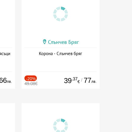
Слънчев Бряг
ясъци
Корона - Слънчев бряг
66
-20%
.37
77
39
/
лв.
лв.
€
49.08€