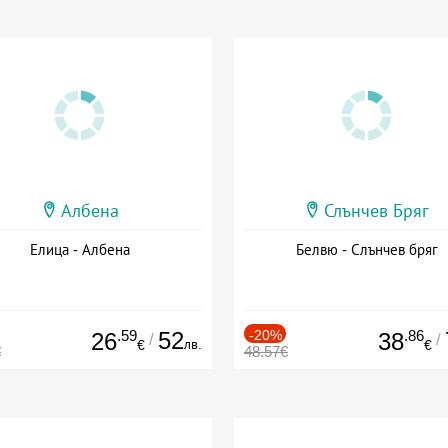
Албена
Слънчев Бряг
Елица - Албена
Белвю - Слънчев бряг
.59
52
-20%
.86
26
38
/
/
лв.
€
€
€
48.57€