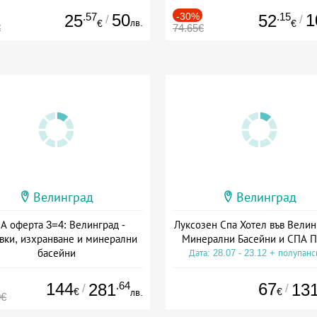
.57
50
-30%
.15
1
25
52
/
/
лв.
€
€
€
74.65€
Велинград
Велинград
А оферта 3=4: Велинград -
Луксозен Спа Хотел във Велин
вки, изхранване и минерални
Минерални Басейни и СПА П
басейни
Дата: 28.07 - 23.12 + полупан
а: 01.07 - 30.09 + полупансион
144
.64
67
281
13
/
/
€
€
лв.
0€