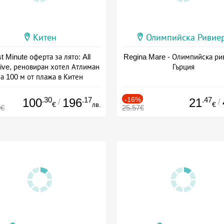
Китен
Олимпийска Ривие
t Minute оферта за лято: All
Regina Mare - Олимпийска ри
sive, реновиран хотел Атлиман
Гърция
а 100 м от плажа в Китен
а: 01.06 - 29.09 + all inclusive
.30
.17
-16%
.47
100
196
21
/
/
€
лв.
€
0€
25.57€