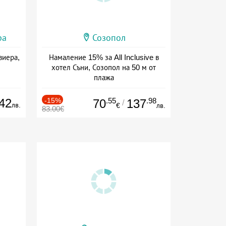
ра
Созопол
виера,
Намаление 15% за All Inclusive в
хотел Съни, Созопол на 50 м от
плажа
Дата: 30.07 - 30.09 + all inclusive
42
-15%
.55
.98
70
137
/
лв.
€
лв.
83.00€