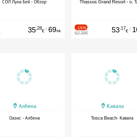
СОЛ Луна Бей - Обзор
Thassos Grand Resort - о. Т
.28
69
-15%
.17
1
35
53
/
/
лв.
€
€
€
62.38€
Албена
Кавала
Оазис - Албена
Tosca Beach- Кавала