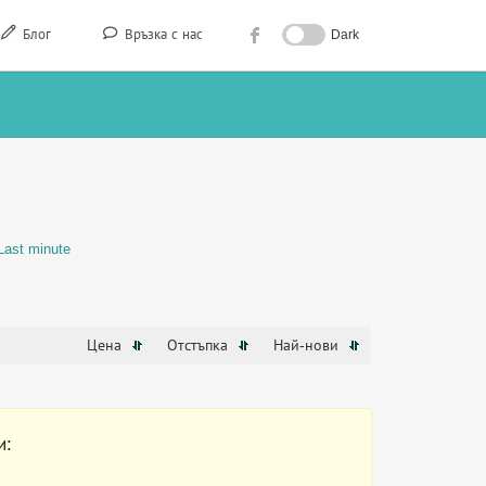
Блог
Връзка с нас
Dark
Last minute
Цена
Отстъпка
Най-нови
и: