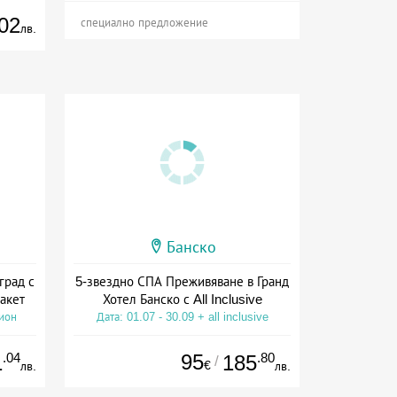
02
специално предложение
лв.
Банско
град с
5-звездно СПА Преживяване в Гранд
акет
Хотел Банско с All Inclusive
сион
Дата: 01.07 - 30.09 + all inclusive
.04
95
.80
1
185
/
€
лв.
лв.