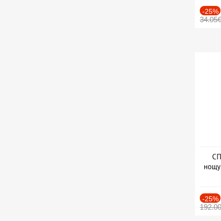
-25%
34.05
СП
нощу
Дат
-25%
192.0