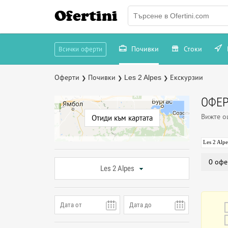
Ofertini
Почивки
Стоки
Всички оферти
Оферти
Почивки
Les 2 Alpes
Екскурзии
❯
❯
❯
ОФЕР
Вижте 
Отиди към картата
Les 2 Alpe
0 офе
Les 2 Alpes