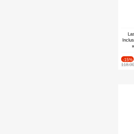
Las
Inclu
н
Дат
-15%
118.0