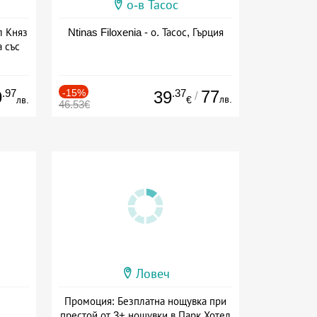
о-в Тасос
л Княз
Ntinas Filoxenia - о. Тасос, Гърция
 със
сион
.97
-15%
.37
77
9
39
/
лв.
лв.
€
46.53€
Ловеч
Промоция: Безплатна нощувка при
престой от 3+ нощувки в Парк Хотел