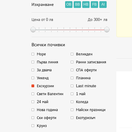
Изхранване
OB
BB
HB
FB
AI
Цена от 0 лв
До 300+ лв
Всички почивки
Море
Великден
Първа линия
Ранни записвания
За двама
СПА оферти
Уикенд
Планина
Екскурзии
Last minute
Свети Валентин
1 май
24 май
Коледа
Нова година
Майски празници
Ски оферти
Екотуризъм
Круиз