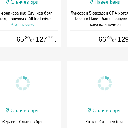
Слънчев Бряг
Павел Баня
и записвания: Слънчев бряг,
Луксозен 5-звезден СПА хоте
тел, нощувка с All Inclusive
Павел в Павел баня: Нощувка
закуска и вечеря
+ all inclusive
Дата: 17.07 - 22.12 + полупан
.30
.72
.45
65
127
66
12
/
/
€
лв.
€
€
Слънчев Бряг
Слънчев Бряг
Жерави - Слънчев бряг
Котва - Слънчев бряг