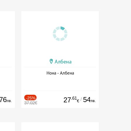
Албена
Нона - Албена
76
-25%
.61
54
27
/
лв.
лв.
€
37.02€