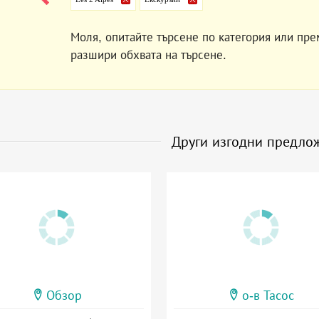
Моля, опитайте търсене по категория или пре
разшири обхвата на търсене.
Други изгодни предло
Обзор
о-в Тасос