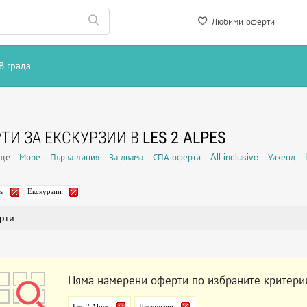
Любими оферти
В града
ТИ ЗА ЕКСКУРЗИИ В
LES 2 ALPES
още:
Море
Първа линия
За двама
СПА оферти
All inclusive
Уикенд
s
Екскурзии
рти
Няма намерени оферти по избраните критери
Les 2 Alpes
Екскурзии