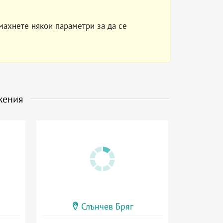
махнете някои параметри за да се
жения
Слънчев Бряг