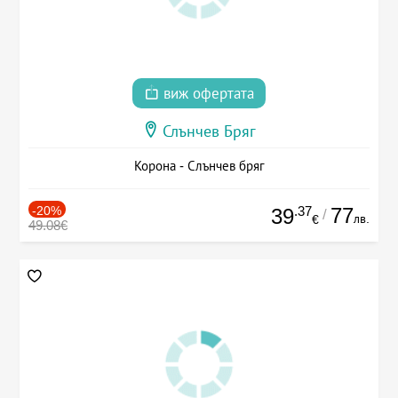
виж офертата
Слънчев Бряг
Корона - Слънчев бряг
-20%
.37
77
39
/
лв.
€
49.08€