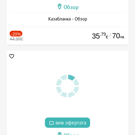
Обзор
Казабланка - Обзор
-20%
.79
70
35
/
лв.
€
44.99€
виж офертата