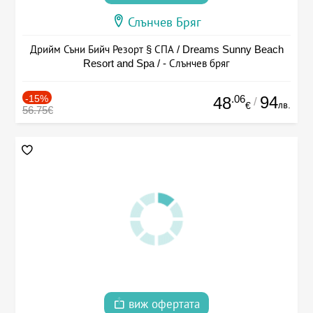
Слънчев Бряг
Дрийм Съни Бийч Резорт § СПА / Dreams Sunny Beach
Resort and Spa / - Слънчев бряг
-15%
.06
94
48
/
лв.
€
56.75€
виж офертата