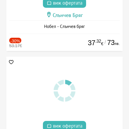
виж офертата
Слънчев Бряг
Нобел - Слънчев бряг
-30%
.32
73
37
/
лв.
€
53.17€
виж офертата