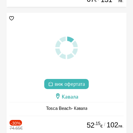
€
лв.
виж офертата
Кавала
Tosca Beach- Кавала
-30%
.15
102
52
/
лв.
€
74.65€