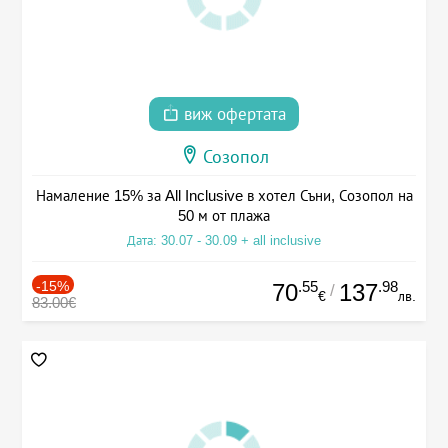
виж офертата
Созопол
Намаление 15% за All Inclusive в хотел Съни, Созопол на
50 м от плажа
Дата: 30.07 - 30.09 + all inclusive
-15%
.55
.98
70
137
/
€
лв.
83.00€