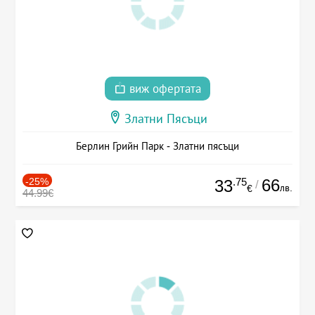
виж офертата
Златни Пясъци
Берлин Грийн Парк - Златни пясъци
-25%
.75
66
33
/
лв.
€
44.99€