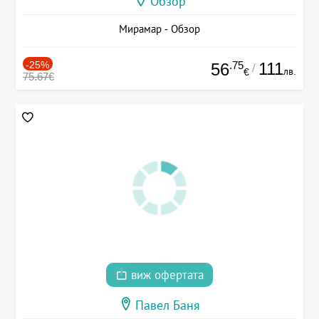
Обзор
Мирамар - Обзор
-25%
.75
111
56
/
лв.
€
75.67€
виж офертата
Павел Баня