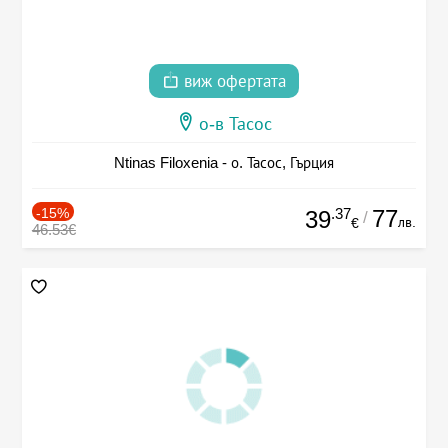
виж офертата
о-в Тасос
Ntinas Filoxenia - о. Тасос, Гърция
-15%
.37
77
39
/
лв.
€
46.53€