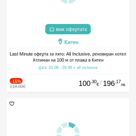
виж офертата
Китен
Last Minute оферта за лято: All Inclusive, реновиран хотел
Атлиман на 100 м от плажа в Китен
Дата: 01.06 - 29.09 + all inclusive
-15%
.30
.17
100
196
/
€
лв.
118.00€