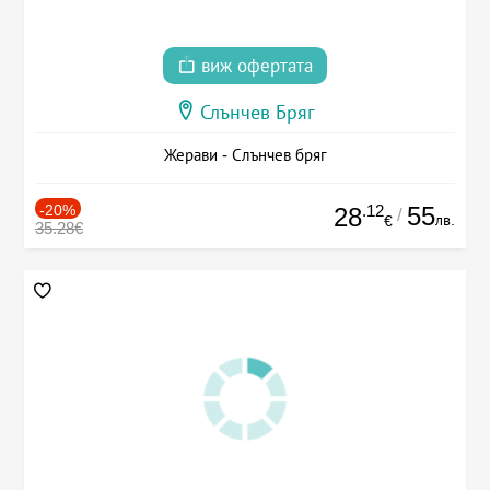
виж офертата
Слънчев Бряг
Жерави - Слънчев бряг
-20%
.12
55
28
/
лв.
€
35.28€