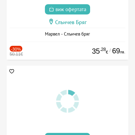
виж офертата
Слънчев Бряг
Марвел - Слънчев бряг
-30%
.28
69
35
/
лв.
€
50.11€