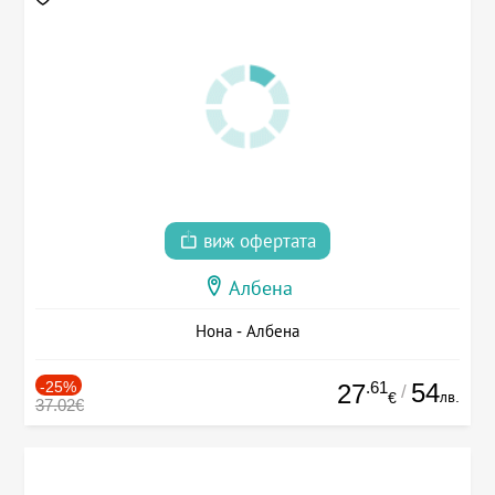
виж офертата
Албена
Нона - Албена
-25%
.61
54
27
/
лв.
€
37.02€