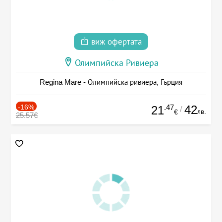
виж офертата
Олимпийска Ривиера
Regina Mare - Олимпийска ривиера, Гърция
-16%
.47
42
21
/
лв.
€
25.57€