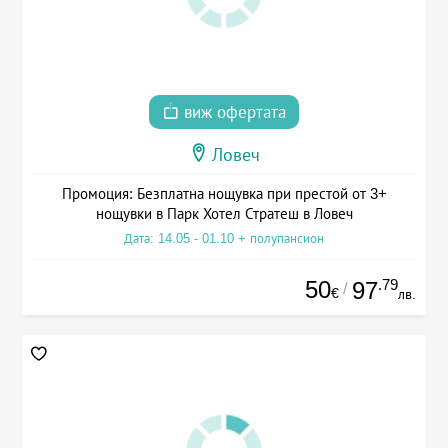
виж офертата
Ловеч
Промоция: Безплатна нощувка при престой от 3+
нощувки в Парк Хотел Стратеш в Ловеч
Дата: 14.05 - 01.10 + полупансион
50
.79
97
/
€
лв.