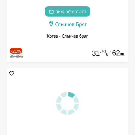
виж офертата
Слънчев Бряг
Котва - Слънчев бряг
-21%
.70
62
31
/
лв.
€
39.88€