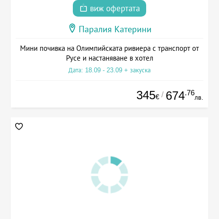
виж офертата
Паралия Катерини
Мини почивка на Олимпийската ривиера с транспорт от
Русе и настаняване в хотел
Дата: 18.09 - 23.09 + закуска
345
.76
674
/
€
лв.