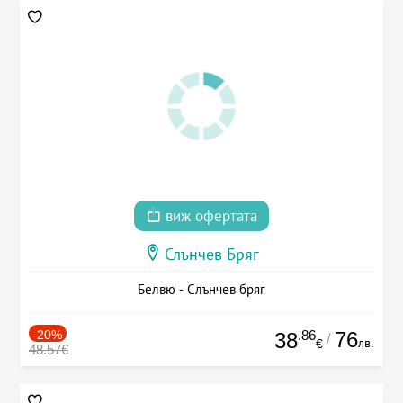
виж офертата
Слънчев Бряг
Белвю - Слънчев бряг
-20%
.86
76
38
/
лв.
€
48.57€