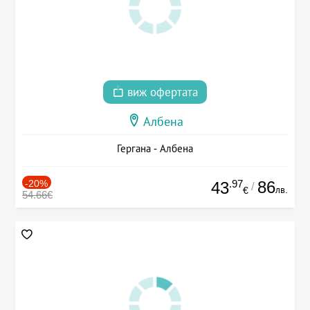
виж офертата
Албена
Гергана - Албена
-20%
.97
86
43
/
лв.
€
54.66€