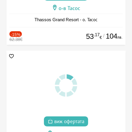
о-в Тасос
Thassos Grand Resort - о. Тасос
-15%
.17
104
53
/
лв.
€
62.38€
виж офертата