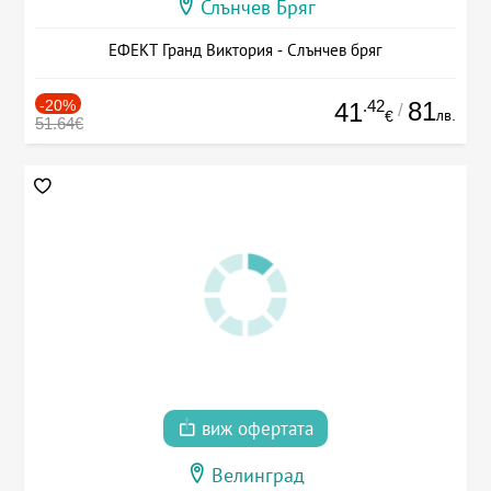
Слънчев Бряг
ЕФЕКТ Гранд Виктория - Слънчев бряг
-20%
.42
81
41
/
лв.
€
51.64€
виж офертата
Велинград