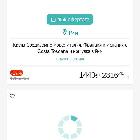
виж офертата
Рим
Круиз Средиземно море: Италия, Франция и Испания с
Costa Toscana и нощувка в Рим
+ пълен пансион
-17%
1440
.40
2816
/
€
лв.
1726.00€