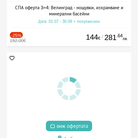
СПА оферта 3=4: Велинград - нощувки, изхранване и
минерални басейни
Дата: 01.07 - 30.09 + полупансион
-25%
144
.64
281
/
€
лв.
192.00€
виж офертата