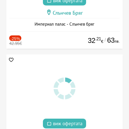
виж офертата
Слънчев Бряг
Империал палас - Слънчев бряг
-25%
.21
63
32
/
лв.
€
42.95€
виж офертата