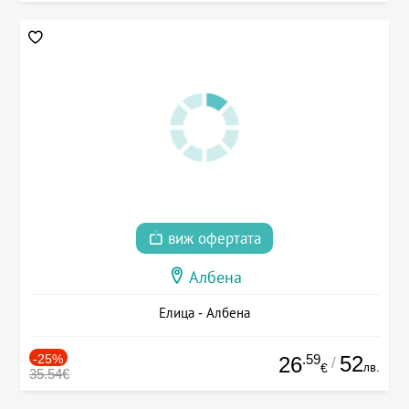
виж офертата
Албена
Елица - Албена
-25%
.59
52
26
/
лв.
€
35.54€