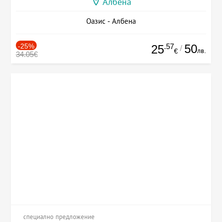
Албена
Оазис - Албена
-25%
.57
50
25
/
лв.
€
34.05€
специално предложение