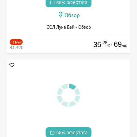
виж офертата
Обзор
СОЛ Луна Бей - Обзор
-15%
.28
69
35
/
лв.
€
41.42€
виж офертата