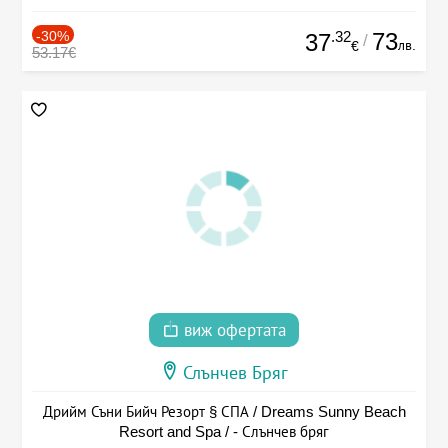
-30%
.32
73
37
/
лв.
€
53.17€
виж офертата
Слънчев Бряг
Дрийм Съни Бийч Резорт § СПА / Dreams Sunny Beach
Resort and Spa / - Слънчев бряг