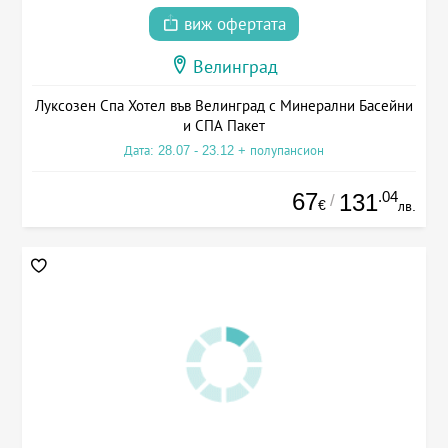
виж офертата
Велинград
Луксозен Спа Хотел във Велинград с Минерални Басейни
и СПА Пакет
Дата: 28.07 - 23.12 + полупансион
67
.04
131
/
€
лв.