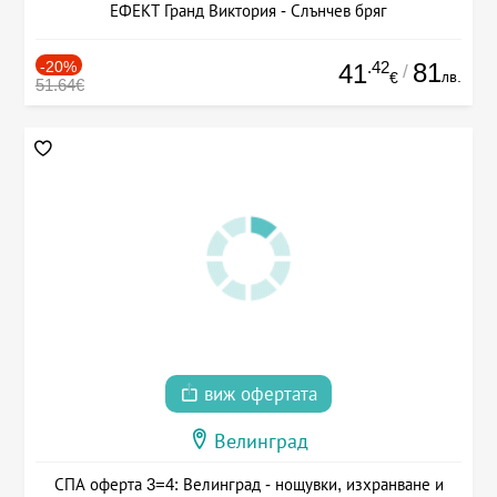
ЕФЕКТ Гранд Виктория - Слънчев бряг
-20%
.42
81
41
/
лв.
€
51.64€
виж офертата
Велинград
СПА оферта 3=4: Велинград - нощувки, изхранване и