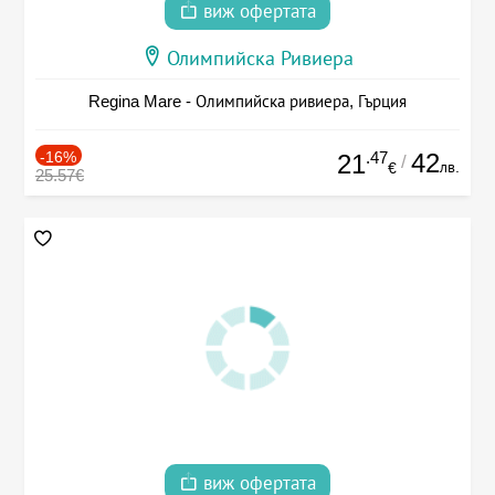
виж офертата
Олимпийска Ривиера
Regina Mare - Олимпийска ривиера, Гърция
-16%
.47
42
21
/
лв.
€
25.57€
виж офертата