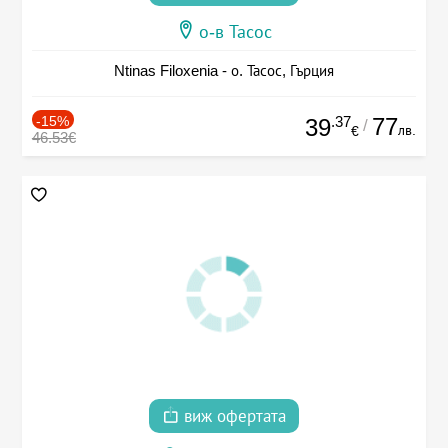
о-в Тасос
Ntinas Filoxenia - о. Тасос, Гърция
-15%
.37
77
39
/
лв.
€
46.53€
виж офертата