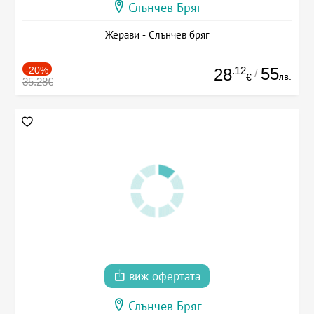
Слънчев Бряг
Жерави - Слънчев бряг
-20%
.12
55
28
/
лв.
€
35.28€
виж офертата
Слънчев Бряг