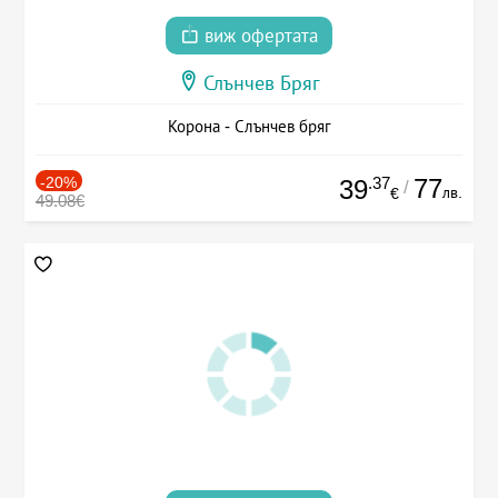
виж офертата
Слънчев Бряг
Корона - Слънчев бряг
-20%
.37
77
39
/
лв.
€
49.08€