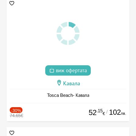
виж офертата
Кавала
Tosca Beach- Кавала
-30%
.15
102
52
/
лв.
€
74.65€