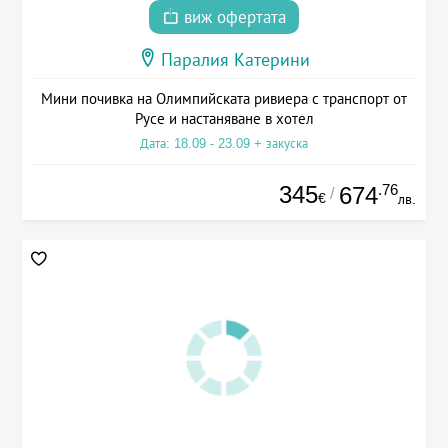
виж офертата
Паралия Катерини
Мини почивка на Олимпийската ривиера с транспорт от
Русе и настаняване в хотел
Дата: 18.09 - 23.09 + закуска
345
.76
674
/
€
лв.