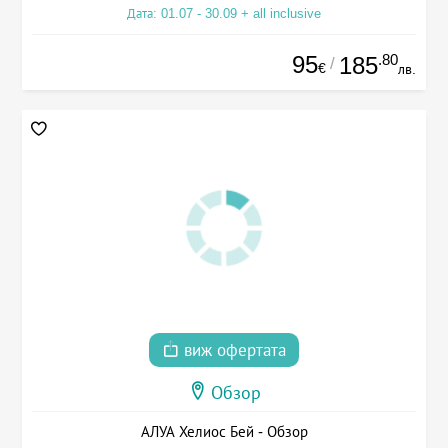
Дата: 01.07 - 30.09 + all inclusive
95
.80
185
/
€
лв.
виж офертата
Обзор
АЛУА Хелиос Бей - Обзор