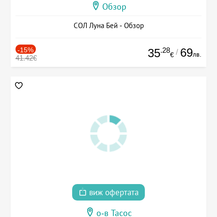
Обзор
СОЛ Луна Бей - Обзор
-15%
.28
69
35
/
лв.
€
41.42€
виж офертата
о-в Тасос