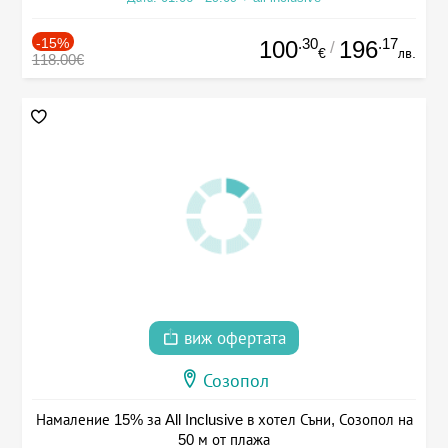
-15%
.30
.17
100
196
/
€
лв.
118.00€
виж офертата
Созопол
Намаление 15% за All Inclusive в хотел Съни, Созопол на
50 м от плажа