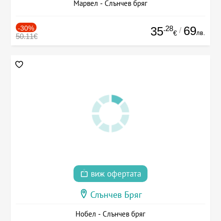
Марвел - Слънчев бряг
-30%
.28
69
35
/
лв.
€
50.11€
виж офертата
Слънчев Бряг
Нобел - Слънчев бряг