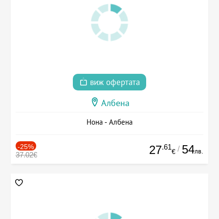
виж офертата
Албена
Нона - Албена
-25%
.61
54
27
/
лв.
€
37.02€