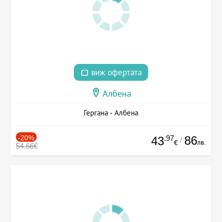
виж офертата
Албена
Гергана - Албена
-20%
.97
86
43
/
лв.
€
54.66€