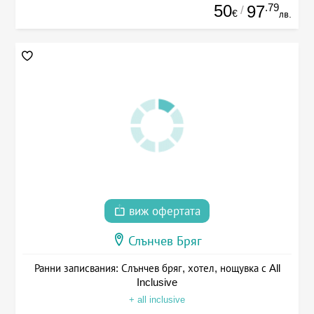
50
.79
97
/
€
лв.
виж офертата
Слънчев Бряг
Ранни записвания: Слънчев бряг, хотел, нощувка с All
Inclusive
+ all inclusive