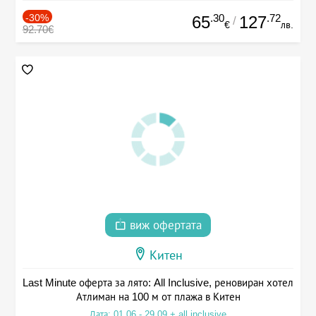
-30%
.30
.72
65
127
/
€
лв.
92.70€
виж офертата
Китен
Last Minute оферта за лято: All Inclusive, реновиран хотел
Атлиман на 100 м от плажа в Китен
Дата: 01.06 - 29.09 + all inclusive