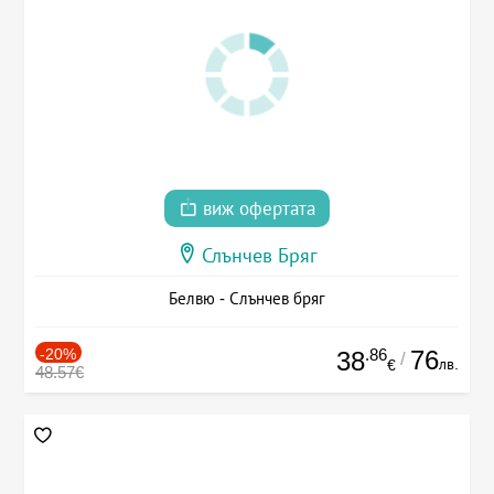
виж офертата
Слънчев Бряг
Белвю - Слънчев бряг
-20%
.86
76
38
/
лв.
€
48.57€