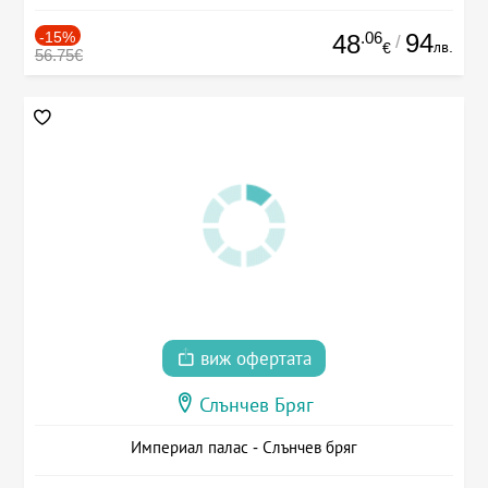
-15%
.06
94
48
/
лв.
€
56.75€
виж офертата
Слънчев Бряг
Империал палас - Слънчев бряг