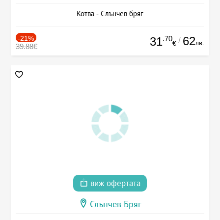
Котва - Слънчев бряг
-21%
.70
62
31
/
лв.
€
39.88€
виж офертата
Слънчев Бряг