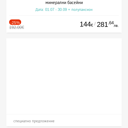
минерални басейни
Дата: 01.07 - 30.09 + полупансион
-25%
144
.64
281
/
€
лв.
192.00€
специално предложение