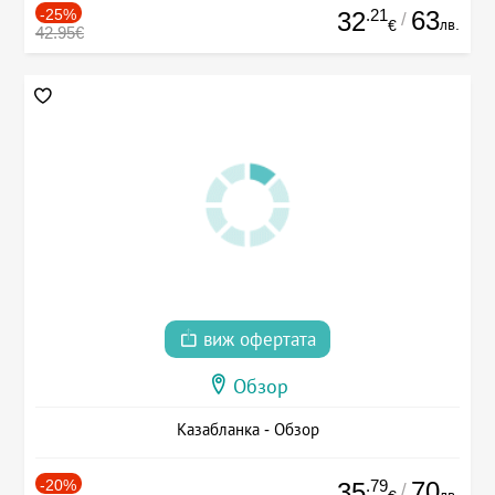
-25%
.21
63
32
/
лв.
€
42.95€
виж офертата
Обзор
Казабланка - Обзор
-20%
.79
70
35
/