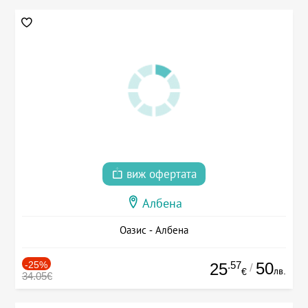
виж офертата
Албена
Оазис - Албена
-25%
.57
50
25
/
лв.
€
34.05€