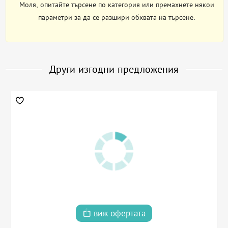
Моля, опитайте търсене по категория или премахнете някои
параметри за да се разшири обхвата на търсене.
Други изгодни предложения
виж офертата