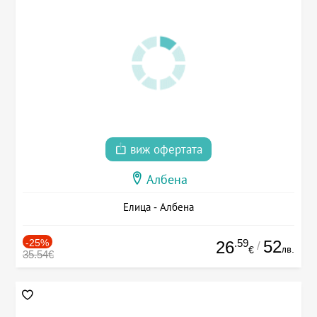
виж офертата
Албена
Елица - Албена
-25%
.59
52
26
/
лв.
€
35.54€