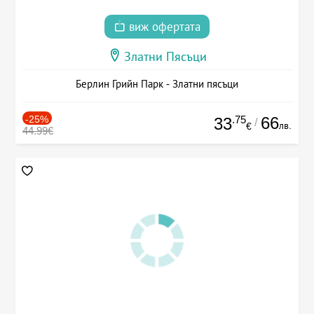
виж офертата
Златни Пясъци
Берлин Грийн Парк - Златни пясъци
-25%
.75
66
33
/
лв.
€
44.99€