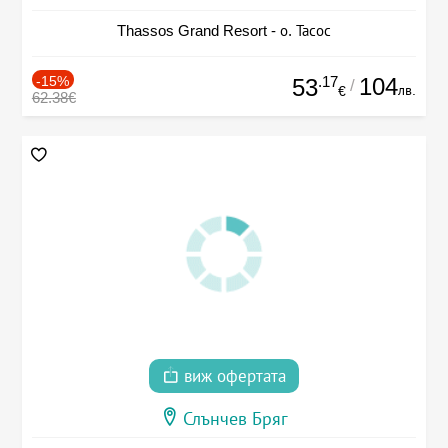
Thassos Grand Resort - о. Тасос
-15%
.17
104
53
/
лв.
€
62.38€
виж офертата
Слънчев Бряг