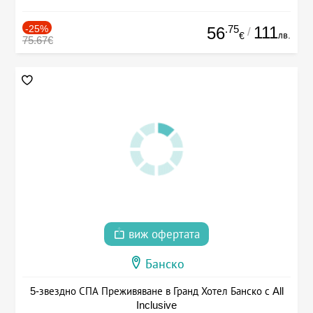
-25%
.75
111
56
/
лв.
€
75.67€
виж офертата
Банско
5-звездно СПА Преживяване в Гранд Хотел Банско с All
Inclusive