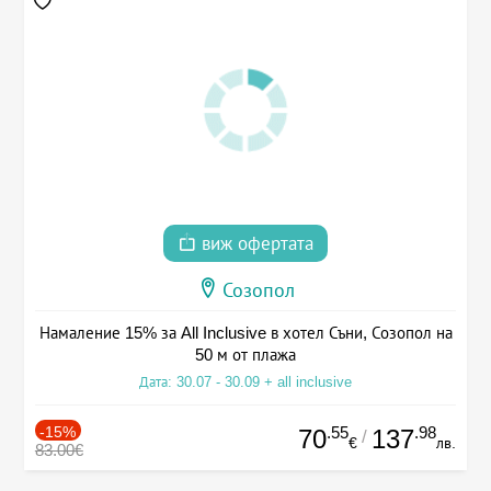
виж офертата
Созопол
Намаление 15% за All Inclusive в хотел Съни, Созопол на
50 м от плажа
Дата: 30.07 - 30.09 + all inclusive
-15%
.55
.98
70
137
/
€
лв.
83.00€