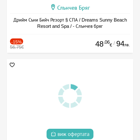
Слънчев Бряг
Дрийм Съни Бийч Резорт § СПА / Dreams Sunny Beach
Resort and Spa / - Слънчев бряг
-15%
.06
94
48
/
лв.
€
56.75€
виж офертата