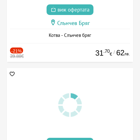
виж офертата
Слънчев Бряг
Котва - Слънчев бряг
-21%
.70
62
31
/
лв.
€
39.88€