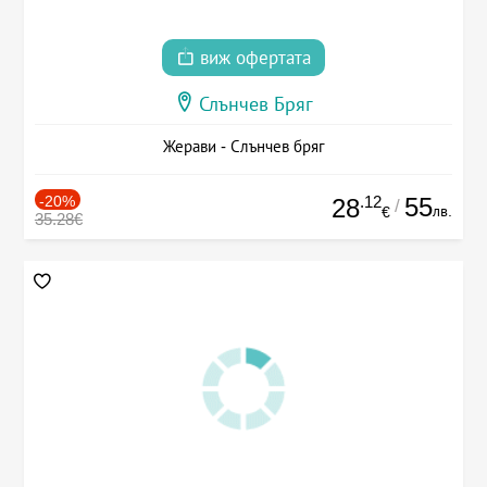
виж офертата
Слънчев Бряг
Жерави - Слънчев бряг
-20%
.12
55
28
/
лв.
€
35.28€