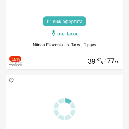
виж офертата
о-в Тасос
Ntinas Filoxenia - о. Тасос, Гърция
-15%
.37
77
39
/
лв.
€
46.53€