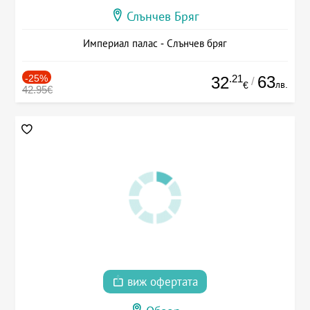
Слънчев Бряг
Империал палас - Слънчев бряг
-25%
.21
63
32
/
лв.
€
42.95€
виж офертата