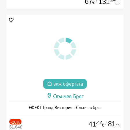
67
131
/
€
лв.
виж офертата
Слънчев Бряг
ЕФЕКТ Гранд Виктория - Слънчев бряг
-20%
.42
81
41
/
лв.
€
51.64€