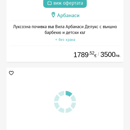
виж офертата
Арбанаси
Луксозна почивка във Вила Арбанаси Делукс с външно
барбекю и детски кът
+ без храна
.52
3500
1789
/
лв.
€