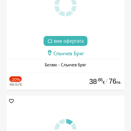
виж офертата
Слънчев Бряг
Белвю - Слънчев бряг
-20%
.86
76
38
/
лв.
€
48.57€