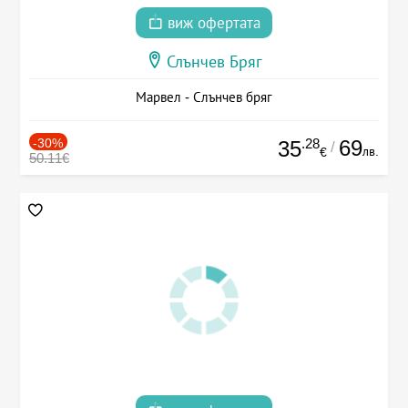
виж офертата
Слънчев Бряг
Марвел - Слънчев бряг
-30%
.28
69
35
/
лв.
€
50.11€