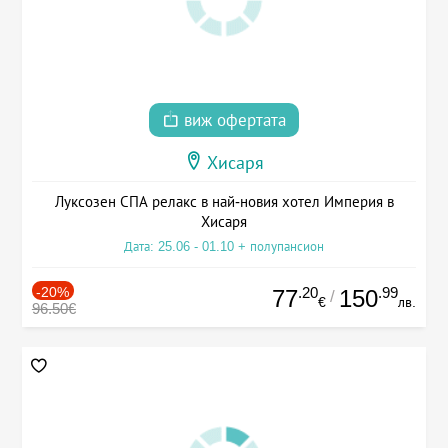
виж офертата
Хисаря
Луксозен СПА релакс в най-новия хотел Империя в
Хисаря
Дата: 25.06 - 01.10 + полупансион
-20%
.20
.99
77
150
/
€
лв.
96.50€