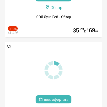
Обзор
СОЛ Луна Бей - Обзор
-15%
.28
69
35
/
лв.
€
41.42€
виж офертата