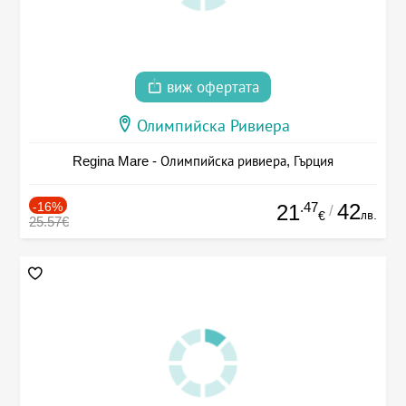
виж офертата
Олимпийска Ривиера
Regina Mare - Олимпийска ривиера, Гърция
-16%
.47
42
21
/
лв.
€
25.57€