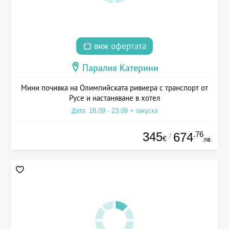
виж офертата
Паралия Катерини
Мини почивка на Олимпийската ривиера с транспорт от
Русе и настаняване в хотел
Дата: 18.09 - 23.09 + закуска
345
.76
674
/
€
лв.