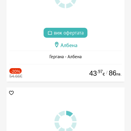
виж офертата
Албена
Гергана - Албена
-20%
.97
86
43
/
лв.
€
54.66€