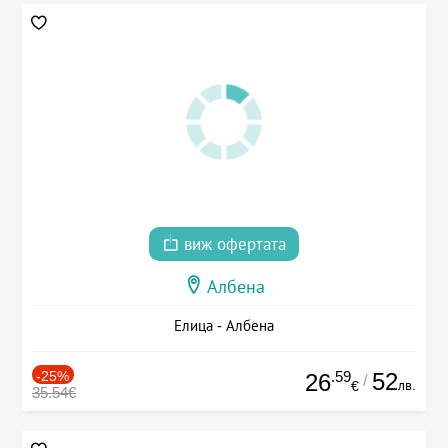
виж офертата
Албена
Елица - Албена
-25%
.59
52
26
/
лв.
€
35.54€