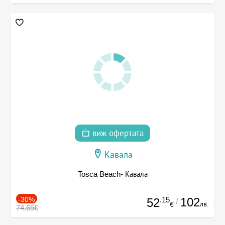
виж офертата
Кавала
Tosca Beach- Кавала
-30%
.15
102
52
/
лв.
€
74.65€