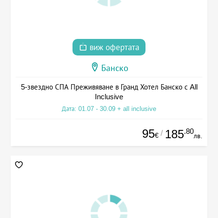
виж офертата
Банско
5-звездно СПА Преживяване в Гранд Хотел Банско с All
Inclusive
Дата: 01.07 - 30.09 + all inclusive
95
.80
185
/
€
лв.