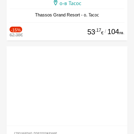
о-в Тасос
Thassos Grand Resort - о. Тасос
-15%
.17
104
53
/
лв.
€
62.38€
специално предложение