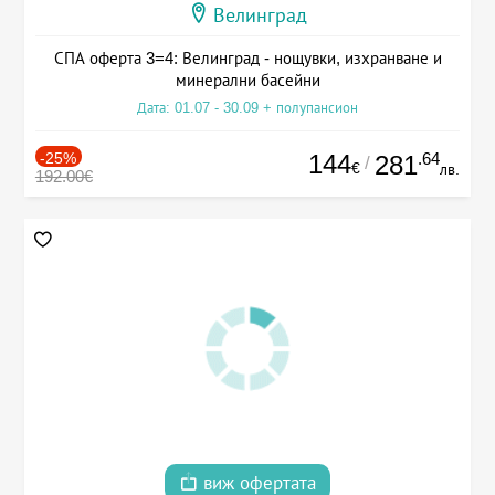
Велинград
СПА оферта 3=4: Велинград - нощувки, изхранване и
минерални басейни
Дата: 01.07 - 30.09 + полупансион
-25%
144
.64
281
/
€
лв.
192.00€
виж офертата