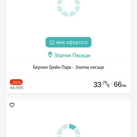
виж офертата
Златни Пясъци
Берлин Грийн Парк - Златни пясъци
-25%
.75
66
33
/
лв.
€
44.99€