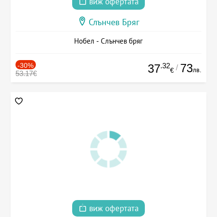
виж офертата
Слънчев Бряг
Нобел - Слънчев бряг
-30%
.32
73
37
/
лв.
€
53.17€
виж офертата