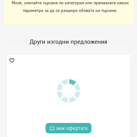
Моля, опитайте търсене по категория или премахнете някои
параметри за да се разшири обхвата на търсене.
Други изгодни предложения
виж офертата