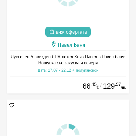
виж офертата
Павел Баня
Луксозен 5-звезден СПА хотел Княз Павел в Павел баня:
Нощувка със закуска и вечеря
Дата: 17.07 - 22.12 + полупансион
.45
.97
66
129
/
€
лв.