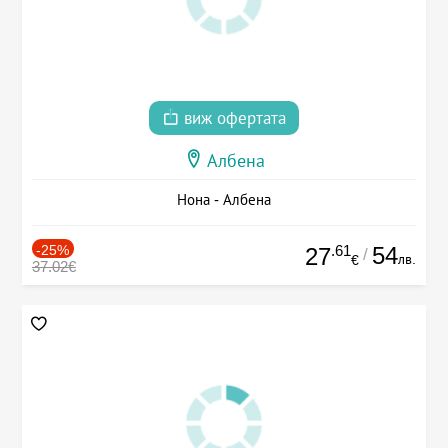
виж офертата
Албена
Нона - Албена
-25%
.61
54
27
/
лв.
€
37.02€