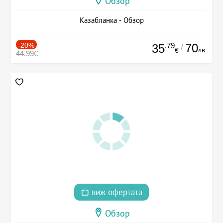
Обзор
Казабланка - Обзор
-20%
.79
70
35
/
лв.
€
44.99€
виж офертата
Обзор