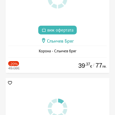
виж офертата
Слънчев Бряг
Корона - Слънчев бряг
-20%
.37
77
39
/
лв.
€
49.08€