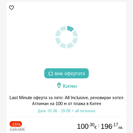
виж офертата
Китен
Last Minute оферта за лято: All Inclusive, реновиран хотел
Атлиман на 100 м от плажа в Китен
Дата: 01.06 - 29.09 + all inclusive
-15%
.30
.17
100
196
/
€
лв.
118.00€