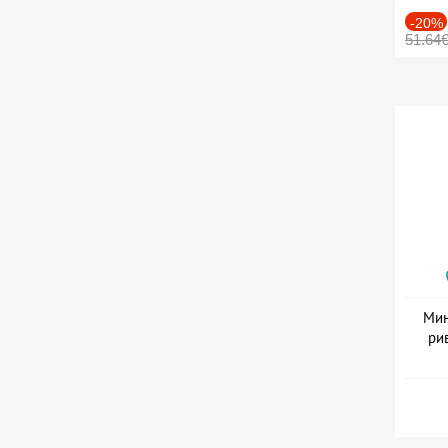
-20%
51.64
Мин
ри