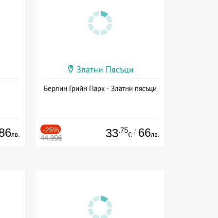
Златни Пясъци
Берлин Грийн Парк - Златни пясъци
86
-25%
.75
66
33
/
лв.
лв.
€
44.99€