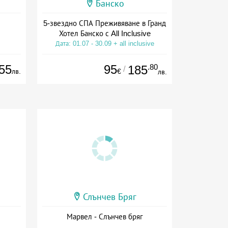
Банско
5-звездно СПА Преживяване в Гранд
Хотел Банско с All Inclusive
Дата: 01.07 - 30.09 + all inclusive
55
95
.80
185
/
лв.
€
лв.
Слънчев Бряг
Марвел - Слънчев бряг