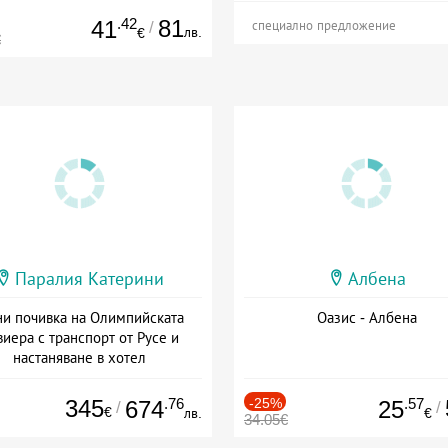
.42
81
41
/
специално предложение
лв.
€
€
Паралия Катерини
Албена
и почивка на Олимпийската
Оазис - Албена
виера с транспорт от Русе и
настаняване в хотел
Дата: 18.09 - 23.09 + закуска
345
.76
-25%
.57
674
25
/
/
€
лв.
€
34.05€