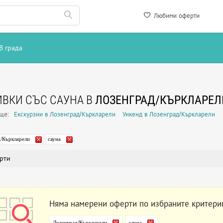
Любими оферти
В града
ВКИ СЪС САУНА В
ЛОЗЕНГРАД/КЪРКЛАРЕЛ
още:
Екскурзии в Лозенград/Къркларели
Уикенд в Лозенград/Къркларели
д/Къркларели
сауна
рти
Няма намерени оферти по избраните критери
Лозенград/Къркларели
сауна