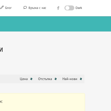
Блог
Връзка с нас
Dark
И
Цена
Отстъпка
Най-нови
и: