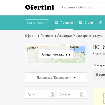
Ofertini
Почивки
Стоки
Всички оферти
Оферти
Почивки
Лозенград/Къркларели
сауна
❯
❯
❯
ПОЧИ
Вижте 
Отиди към картата
Лозенгра
0 офе
Лозенград/Къркларели