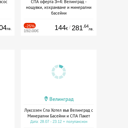
асос
СПА оферта 3=4: Велинград -
нощувки, изхранване и минерални
басейни
Дата: 01.07 - 30.09 + полупансион
04
-25%
144
.64
281
/
лв.
€
лв.
192.00€
Велинград
Луксозен Спа Хотел във Велинград с
Минерални Басейни и СПА Пакет
Дата: 28.07 - 23.12 + полупансион