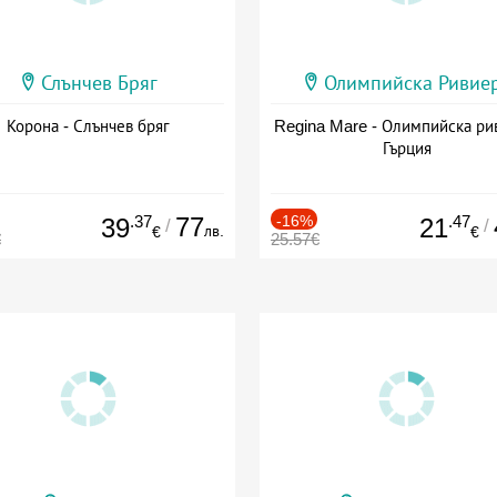
Слънчев Бряг
Олимпийска Ривие
Корона - Слънчев бряг
Regina Mare - Олимпийска ри
Гърция
.37
77
-16%
.47
39
21
/
/
лв.
€
€
€
25.57€