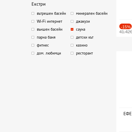
Екстри
вътрешен басейн
минерален басейн
Wi-Fi интернет
джакузи
-15%
външен басейн
сауна
41.42
парна баня
детски кът
фитнес
казино
дом. любимци
ресторант
ЕФЕК