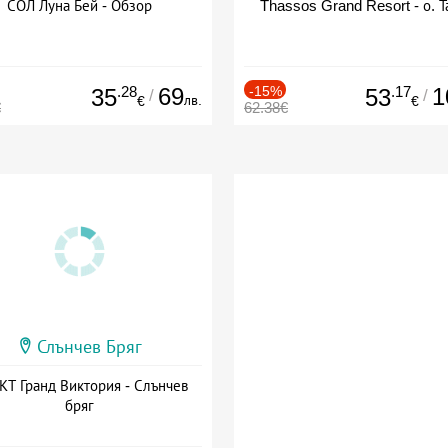
СОЛ Луна Бей - Обзор
Thassos Grand Resort - о. Т
.28
69
-15%
.17
1
35
53
/
/
лв.
€
€
€
62.38€
Слънчев Бряг
Т Гранд Виктория - Слънчев
бряг