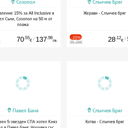
Созопол
Слънчев Бряг
ление 15% за All Inclusive в
Жерави - Слънчев бряг
ел Съни, Созопол на 50 м от
плажа
а: 30.07 - 30.09 + all inclusive
.55
.98
-20%
.12
70
137
28
/
/
€
лв.
€
€
35.28€
Павел Баня
Слънчев Бряг
зен 5-звезден СПА хотел Княз
Котва - Слънчев бряг
л в Павел баня: Нощувка със