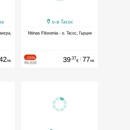
ра
о-в Тасос
виера,
Ntinas Filoxenia - о. Тасос, Гърция
42
-15%
.37
77
39
/
лв.
лв.
€
46.53€