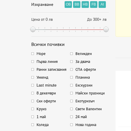
Изхранване
OB
BB
HB
FB
AI
Цена от 0 лв
До 300+ лв
Всички почивки
Море
Великден
Първа линия
За двама
Ранни записвания
СПА оферти
Уикенд
Планина
Last minute
Екскурзии
8 декември
Майски празници
Ски оферти
Екотуризъм
Круиз
Свети Валентин
1 май
24 май
Коледа
Нова година