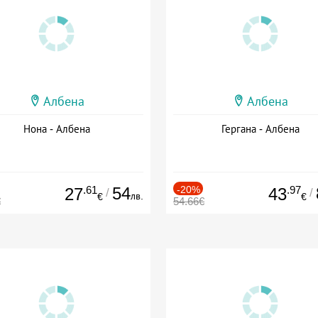
Албена
Албена
Нона - Албена
Гергана - Албена
.61
54
-20%
.97
27
43
/
/
лв.
€
€
€
54.66€