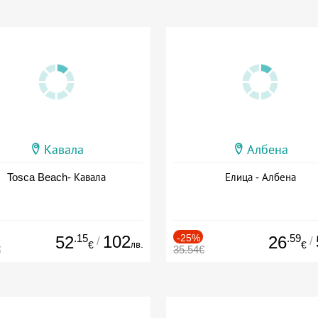
Кавала
Албена
Tosca Beach- Кавала
Елица - Албена
.15
102
-25%
.59
52
26
/
/
лв.
€
€
€
35.54€