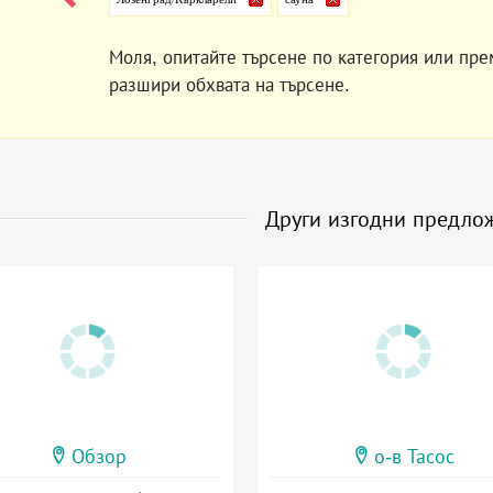
Моля, опитайте търсене по категория или пре
разшири обхвата на търсене.
Други изгодни предло
Обзор
о-в Тасос