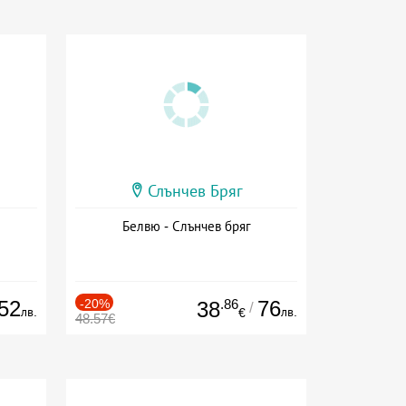
Слънчев Бряг
Белвю - Слънчев бряг
52
-20%
.86
76
38
/
лв.
лв.
€
48.57€