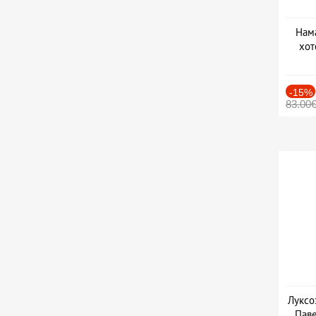
Нама
хот
Дат
-15%
83.00
Луксо
Паве