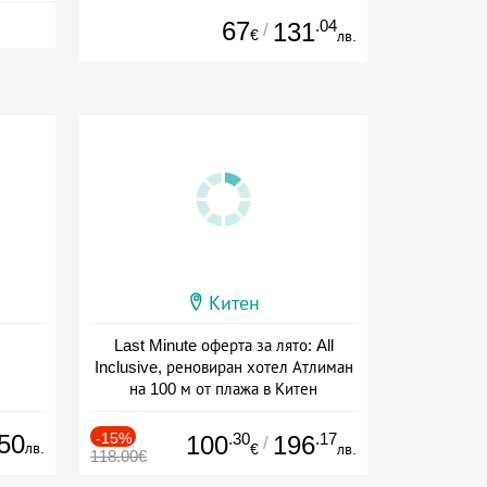
67
.04
131
/
€
лв.
Китен
Last Minute оферта за лято: All
Inclusive, реновиран хотел Атлиман
на 100 м от плажа в Китен
Дата: 01.06 - 29.09 + all inclusive
50
-15%
.30
.17
100
196
/
лв.
€
лв.
118.00€