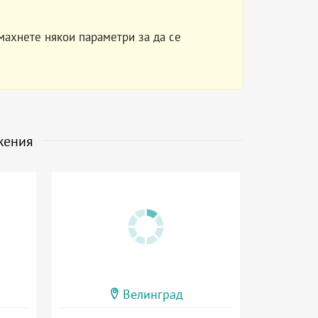
махнете някои параметри за да се
жения
Велинград