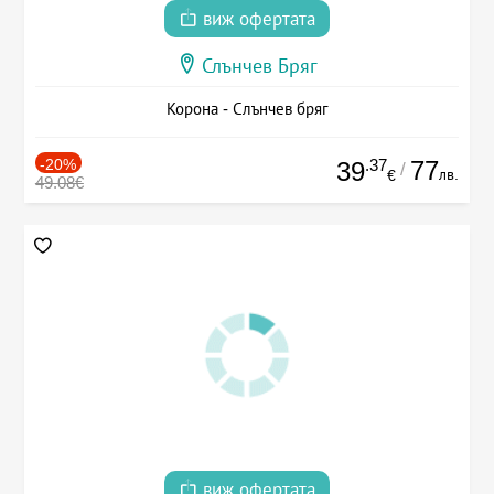
виж офертата
Слънчев Бряг
Корона - Слънчев бряг
-20%
.37
77
39
/
лв.
€
49.08€
виж офертата