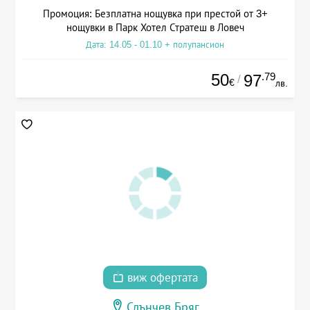
Промоция: Безплатна нощувка при престой от 3+
нощувки в Парк Хотел Стратеш в Ловеч
Дата: 14.05 - 01.10 + полупансион
50
.79
97
/
€
лв.
виж офертата
Слънчев Бряг