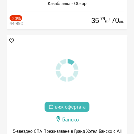
Казабланка - Обзор
-20%
.79
70
35
/
лв.
€
44.99€
виж офертата
Банско
5-звездно СПА Преживяване в Гранд Хотел Банско с All