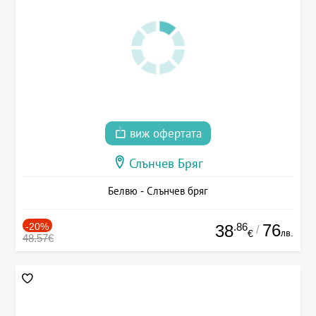
виж офертата
Слънчев Бряг
Белвю - Слънчев бряг
-20%
.86
76
38
/
лв.
€
48.57€