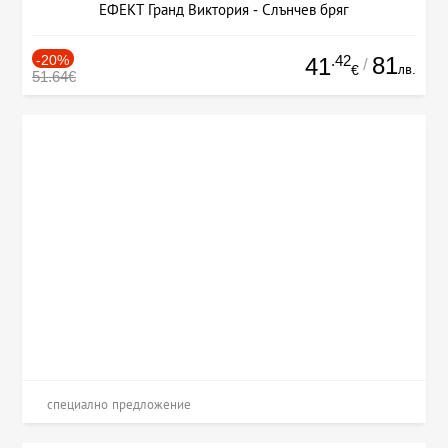
ЕФЕКТ Гранд Виктория - Слънчев бряг
-20%
.42
81
41
/
лв.
€
51.64€
специално предложение