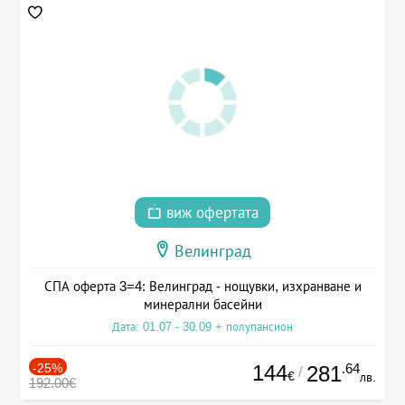
виж офертата
Велинград
СПА оферта 3=4: Велинград - нощувки, изхранване и
минерални басейни
Дата: 01.07 - 30.09 + полупансион
-25%
144
.64
281
/
€
лв.
192.00€