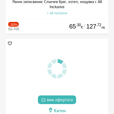
Ранни записвания: Слънчев бряг, хотел, нощувка с All
Inclusive
+ all inclusive
-30%
.30
.72
65
127
/
€
лв.
92.70€
виж офертата
Китен