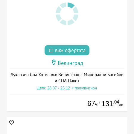
виж офертата
Велинград
Луксозен Спа Хотел във Велинград с Минерални Басейни
и СПА Пакет
Дата: 28.07 - 23.12 + полупансион
67
.04
131
/
€
лв.