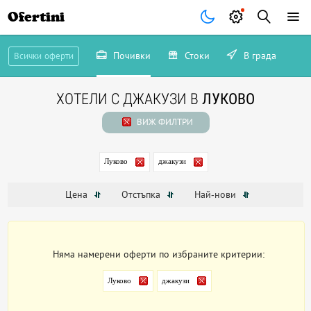
Ofertini
Почивки
Стоки
В града
Всички оферти
ХОТЕЛИ С ДЖАКУЗИ В
ЛУКОВО
ВИЖ ФИЛТРИ
Луково
джакузи
Цена
Отстъпка
Най-нови
Няма намерени оферти по избраните критерии:
Луково
джакузи