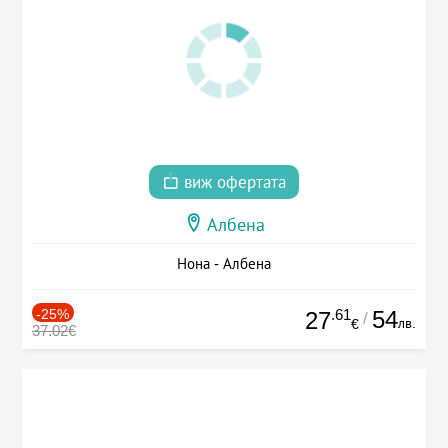
виж офертата
Албена
Нона - Албена
-25%
.61
54
27
/
лв.
€
37.02€