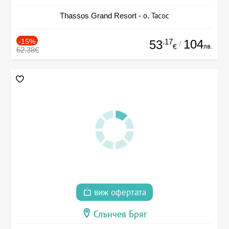
Thassos Grand Resort - о. Тасос
-15%
.17
104
53
/
лв.
€
62.38€
виж офертата
Слънчев Бряг