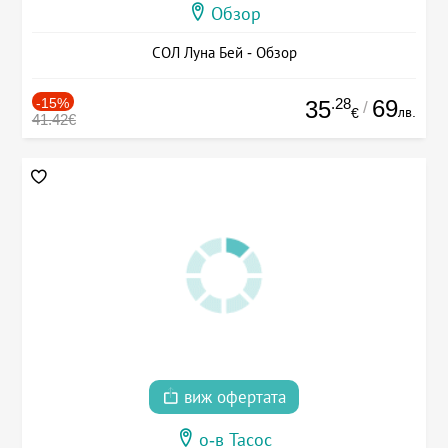
Обзор
СОЛ Луна Бей - Обзор
-15%
.28
69
35
/
лв.
€
41.42€
виж офертата
о-в Тасос