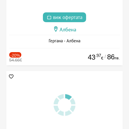
виж офертата
Албена
Гергана - Албена
-20%
.97
86
43
/
лв.
€
54.66€