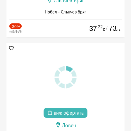
Слънчев Бряг
Нобел - Слънчев бряг
-30%
.32
73
37
/
лв.
€
53.17€
виж офертата
Ловеч