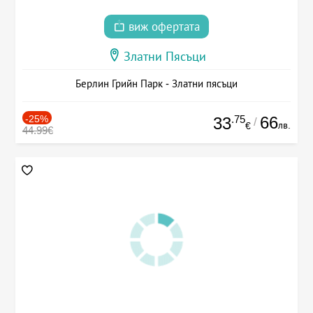
виж офертата
Златни Пясъци
Берлин Грийн Парк - Златни пясъци
-25%
.75
66
33
/
лв.
€
44.99€