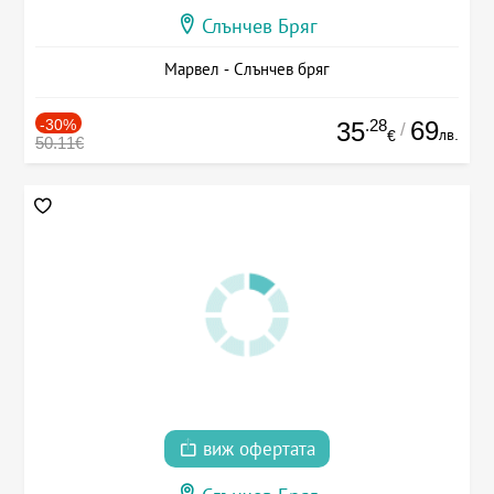
Слънчев Бряг
Марвел - Слънчев бряг
-30%
.28
69
35
/
лв.
€
50.11€
виж офертата