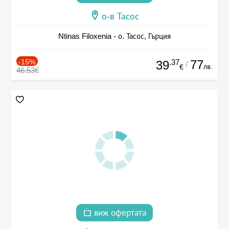
о-в Тасос
Ntinas Filoxenia - о. Тасос, Гърция
-15%
.37
77
39
/
лв.
€
46.53€
виж офертата