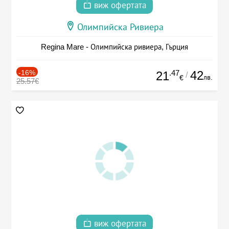
виж офертата
Олимпийска Ривиера
Regina Mare - Олимпийска ривиера, Гърция
-16%
.47
42
21
/
лв.
€
25.57€
виж офертата