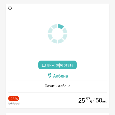
виж офертата
Албена
Оазис - Албена
-25%
.57
50
25
/
лв.
€
34.05€