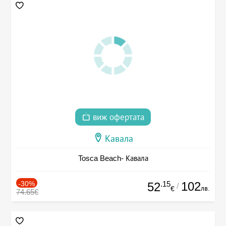
виж офертата
Кавала
Tosca Beach- Кавала
-30%
.15
102
52
/
лв.
€
74.65€