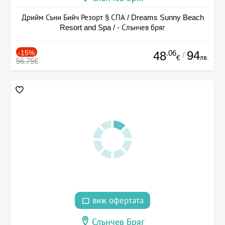
Дрийм Съни Бийч Резорт § СПА / Dreams Sunny Beach
Resort and Spa / - Слънчев бряг
-15%
.06
94
48
/
лв.
€
56.75€
виж офертата
Слънчев Бряг