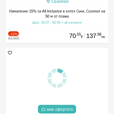
Созопол
Намаление 15% за All Inclusive в хотел Съни, Созопол на
50 м от плажа
Дата: 30.07 - 30.09 + all inclusive
-15%
.55
.98
70
137
/
€
лв.
83.00€
виж офертата