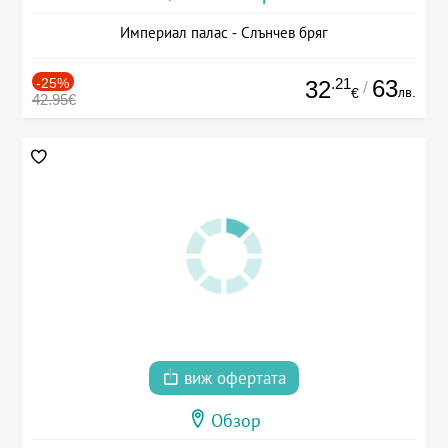
Империал палас - Слънчев бряг
-25%
.21
63
32
/
лв.
€
42.95€
виж офертата
Обзор