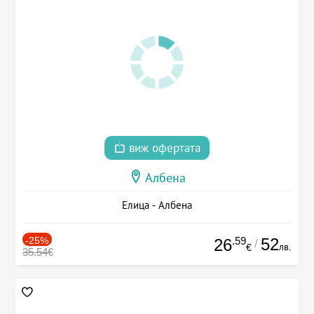
виж офертата
Албена
Елица - Албена
-25%
.59
52
26
/
лв.
€
35.54€