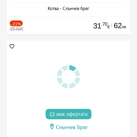
Котва - Слънчев бряг
-21%
.70
62
31
/
лв.
€
39.88€
виж офертата
Слънчев Бряг