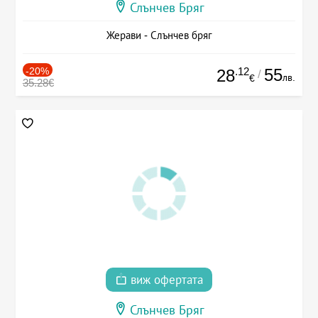
Слънчев Бряг
Жерави - Слънчев бряг
-20%
.12
55
28
/
лв.
€
35.28€
виж офертата
Слънчев Бряг