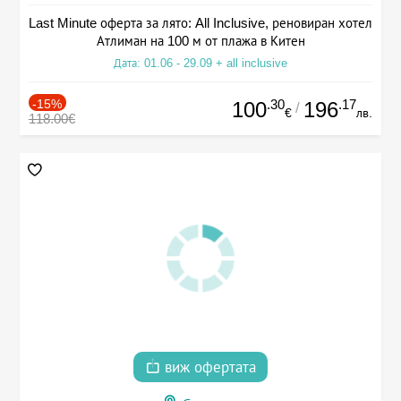
Last Minute оферта за лято: All Inclusive, реновиран хотел
Атлиман на 100 м от плажа в Китен
Дата: 01.06 - 29.09 + all inclusive
-15%
.30
.17
100
196
/
€
лв.
118.00€
виж офертата