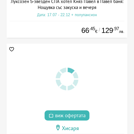
Луксозен 5-звезден СПА хотел Княз Павел в Павел баня:
Нощувка със закуска и вечеря
Дата: 17.07 - 22.12 + полупансион
.45
.97
66
129
/
€
лв.
виж офертата
Хисаря