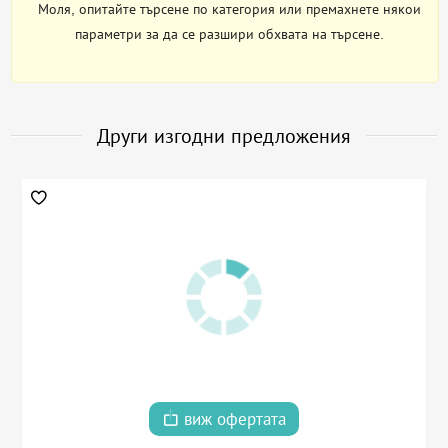
Моля, опитайте търсене по категория или премахнете някои
параметри за да се разшири обхвата на търсене.
Други изгодни предложения
виж офертата