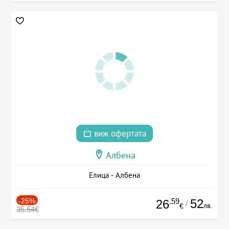
виж офертата
Албена
Елица - Албена
-25%
.59
52
26
/
лв.
€
35.54€