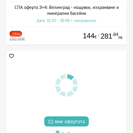
СПА оферта 3=4: Велинград - нощувки, изхранване и
минерални басейни
Дата: 01.07 - 30.09 + полупансион
-25%
144
.64
281
/
€
лв.
192.00€
виж офертата