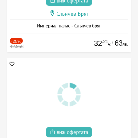
виж офертата
Слънчев Бряг
Империал палас - Слънчев бряг
-25%
.21
63
32
/
лв.
€
42.95€
виж офертата