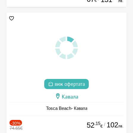
€
лв.
виж офертата
Кавала
Tosca Beach- Кавала
-30%
.15
102
52
/
лв.
€
74.65€