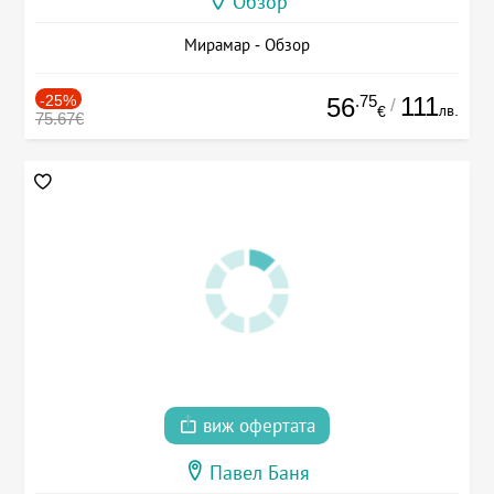
Обзор
Мирамар - Обзор
-25%
.75
111
56
/
лв.
€
75.67€
виж офертата
Павел Баня