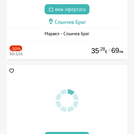
виж офертата
Слънчев Бряг
Марвел - Слънчев бряг
-30%
.28
69
35
/
лв.
€
50.11€