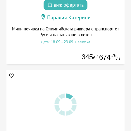
виж офертата
Паралия Катерини
Мини почивка на Олимпийската ривиера с транспорт от
Русе и настаняване в хотел
Дата: 18.09 - 23.09 + закуска
345
.76
674
/
€
лв.