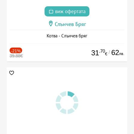
виж офертата
Слънчев Бряг
Котва - Слънчев бряг
-21%
.70
62
31
/
лв.
€
39.88€