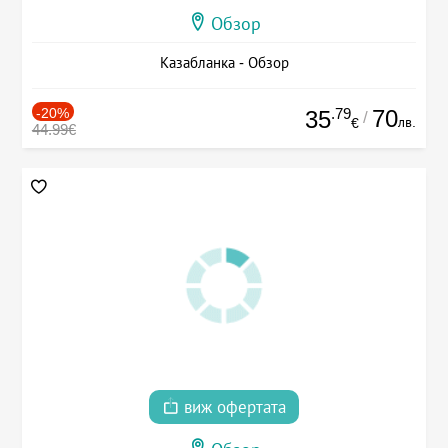
Обзор
Казабланка - Обзор
-20%
.79
70
35
/
лв.
€
44.99€
виж офертата