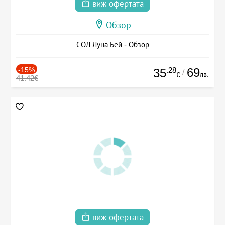
виж офертата
Обзор
СОЛ Луна Бей - Обзор
-15%
.28
69
35
/
лв.
€
41.42€
виж офертата