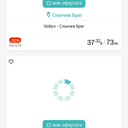
виж офертата
Слънчев Бряг
Нобел - Слънчев бряг
-30%
.32
73
37
/
лв.
€
53.17€
виж офертата