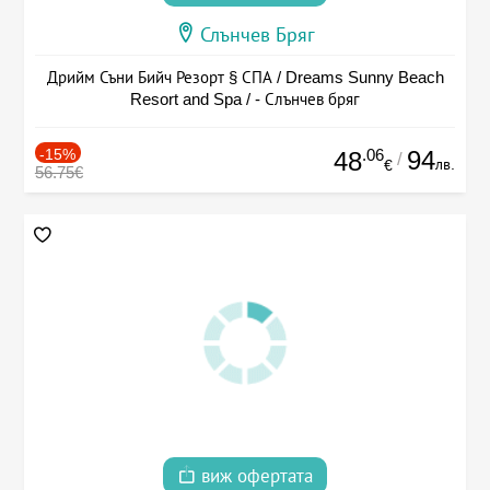
Слънчев Бряг
Дрийм Съни Бийч Резорт § СПА / Dreams Sunny Beach
Resort and Spa / - Слънчев бряг
-15%
.06
94
48
/
лв.
€
56.75€
виж офертата