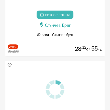
виж офертата
Слънчев Бряг
Жерави - Слънчев бряг
-20%
.12
55
28
/
лв.
€
35.28€