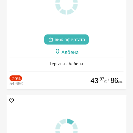
виж офертата
Албена
Гергана - Албена
-20%
.97
86
43
/
лв.
€
54.66€