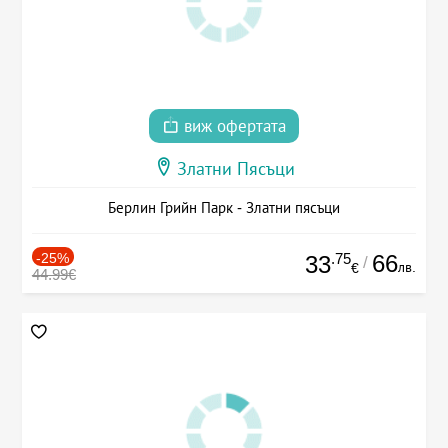
виж офертата
Златни Пясъци
Берлин Грийн Парк - Златни пясъци
-25%
.75
66
33
/
лв.
€
44.99€