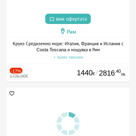
виж офертата
Рим
Круиз Средиземно море: Италия, Франция и Испания с
Costa Toscana и нощувка в Рим
+ пълен пансион
-17%
1440
.40
2816
/
€
лв.
1726.00€