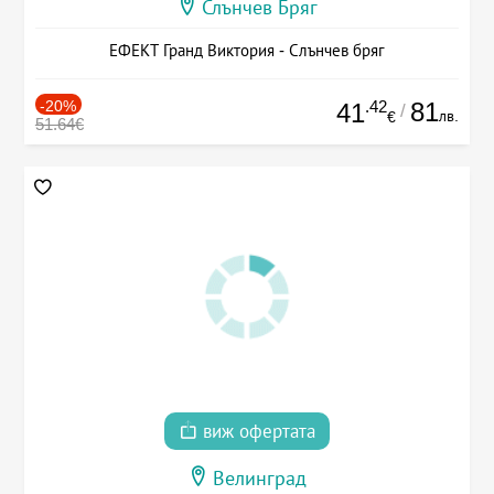
Слънчев Бряг
ЕФЕКТ Гранд Виктория - Слънчев бряг
-20%
.42
81
41
/
лв.
€
51.64€
виж офертата
Велинград