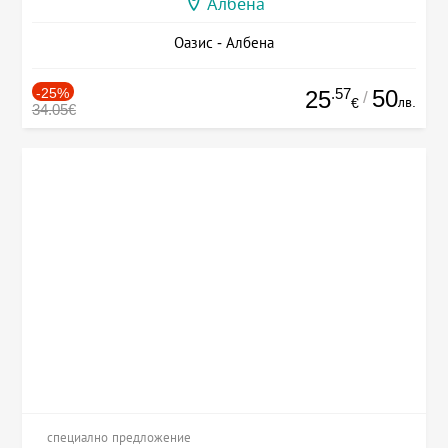
Албена
Оазис - Албена
-25%
.57
50
25
/
лв.
€
34.05€
специално предложение