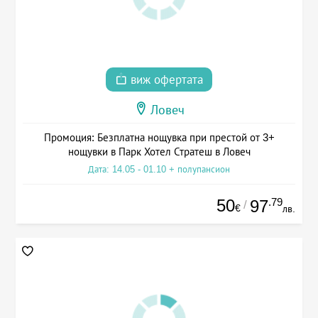
виж офертата
Ловеч
Промоция: Безплатна нощувка при престой от 3+
нощувки в Парк Хотел Стратеш в Ловеч
Дата: 14.05 - 01.10 + полупансион
50
.79
97
/
€
лв.