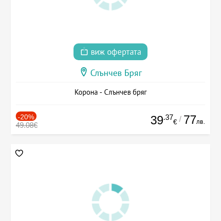
виж офертата
Слънчев Бряг
Корона - Слънчев бряг
-20%
.37
77
39
/
лв.
€
49.08€