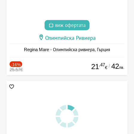
виж офертата
Олимпийска Ривиера
Regina Mare - Олимпийска ривиера, Гърция
-16%
.47
42
21
/
лв.
€
25.57€