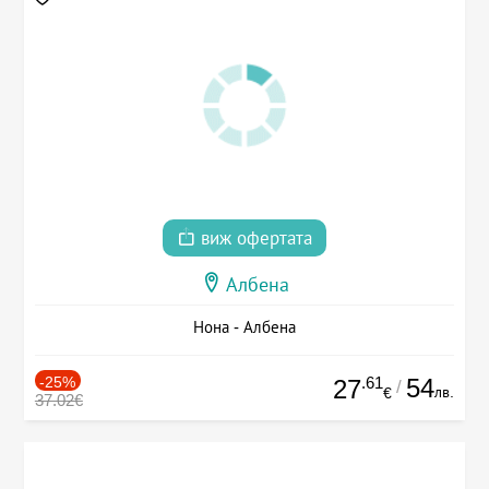
виж офертата
Албена
Нона - Албена
-25%
.61
54
27
/
лв.
€
37.02€