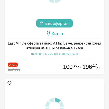
виж офертата
Китен
Last Minute оферта за лято: All Inclusive, реновиран хотел
Атлиман на 100 м от плажа в Китен
Дата: 01.06 - 29.09 + all inclusive
-15%
.30
.17
100
196
/
€
лв.
118.00€