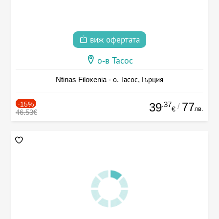
виж офертата
о-в Тасос
Ntinas Filoxenia - о. Тасос, Гърция
-15%
.37
77
39
/
лв.
€
46.53€