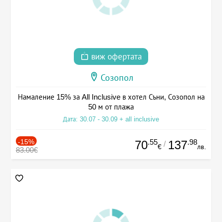
виж офертата
Созопол
Намаление 15% за All Inclusive в хотел Съни, Созопол на
50 м от плажа
Дата: 30.07 - 30.09 + all inclusive
-15%
.55
.98
70
137
/
€
лв.
83.00€