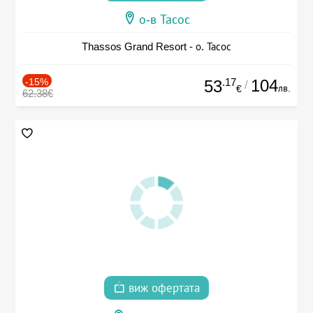
о-в Тасос
Thassos Grand Resort - о. Тасос
-15%
.17
104
53
/
лв.
€
62.38€
виж офертата