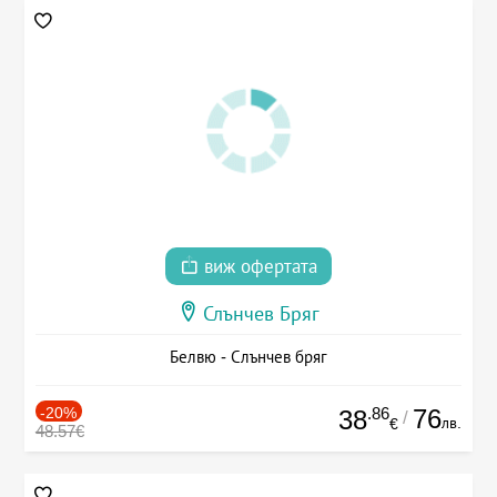
виж офертата
Слънчев Бряг
Белвю - Слънчев бряг
-20%
.86
76
38
/
лв.
€
48.57€