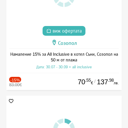
виж офертата
Созопол
Намаление 15% за All Inclusive в хотел Съни, Созопол на
50 м от плажа
Дата: 30.07 - 30.09 + all inclusive
-15%
.55
.98
70
137
/
€
лв.
83.00€