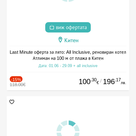
виж офертата
Китен
Last Minute оферта за лято: All Inclusive, реновиран хотел
Атлиман на 100 м от плажа в Китен
Дата: 01.06 - 29.09 + all inclusive
-15%
.30
.17
100
196
/
€
лв.
118.00€