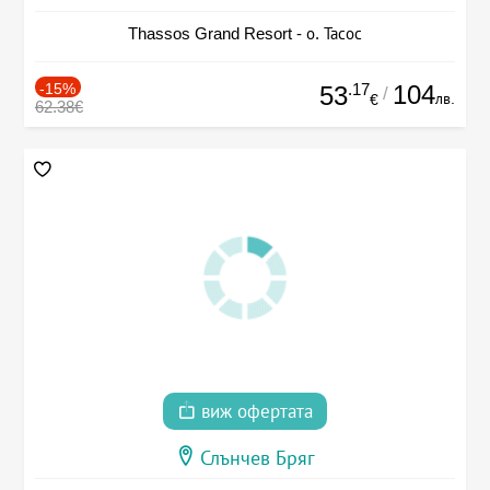
Thassos Grand Resort - о. Тасос
-15%
.17
104
53
/
лв.
€
62.38€
виж офертата
Слънчев Бряг