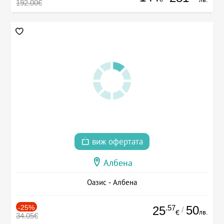
192.00€
виж офертата
Албена
Оазис - Албена
-25%
.57
50
25
/
лв.
€
34.05€