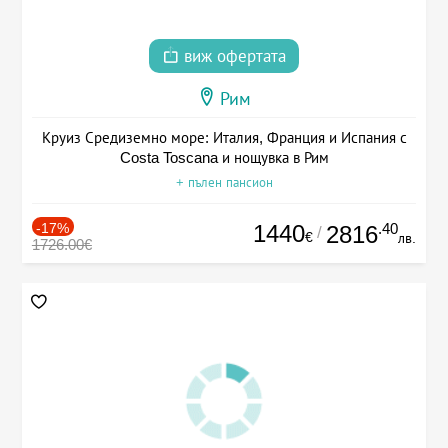
виж офертата
Рим
Круиз Средиземно море: Италия, Франция и Испания с
Costa Toscana и нощувка в Рим
+ пълен пансион
-17%
1440
.40
2816
/
€
лв.
1726.00€