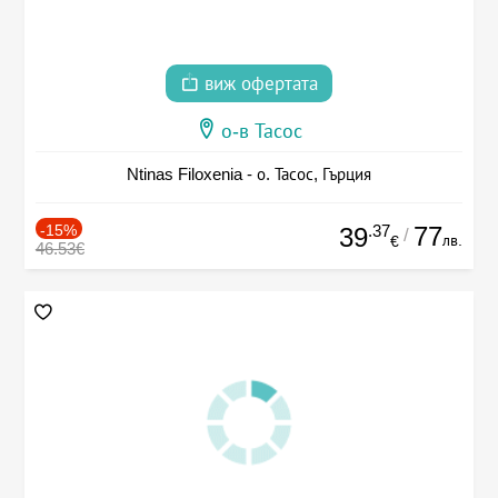
виж офертата
о-в Тасос
Ntinas Filoxenia - о. Тасос, Гърция
-15%
.37
77
39
/
лв.
€
46.53€