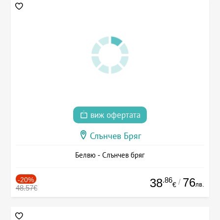
виж офертата
Слънчев Бряг
Белвю - Слънчев бряг
-20%
.86
76
38
/
лв.
€
48.57€