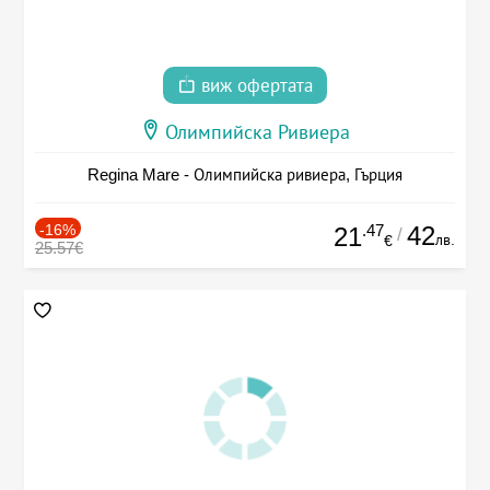
виж офертата
Олимпийска Ривиера
Regina Mare - Олимпийска ривиера, Гърция
-16%
.47
42
21
/
лв.
€
25.57€