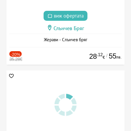
виж офертата
Слънчев Бряг
Жерави - Слънчев бряг
-20%
.12
55
28
/
лв.
€
35.28€