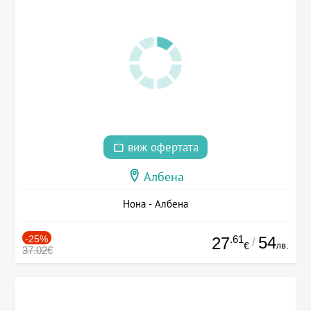
виж офертата
Албена
Нона - Албена
-25%
.61
54
27
/
лв.
€
37.02€