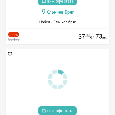
виж офертата
Слънчев Бряг
Нобел - Слънчев бряг
-30%
.32
73
37
/
лв.
€
53.17€
виж офертата