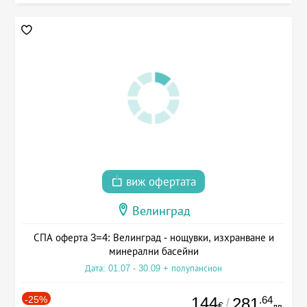
виж офертата
Велинград
СПА оферта 3=4: Велинград - нощувки, изхранване и
минерални басейни
Дата: 01.07 - 30.09 + полупансион
-25%
144
.64
281
/
€
лв.