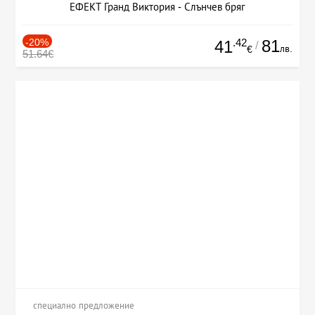
ЕФЕКТ Гранд Виктория - Слънчев бряг
-20%
.42
81
41
/
лв.
€
51.64€
специално предложение