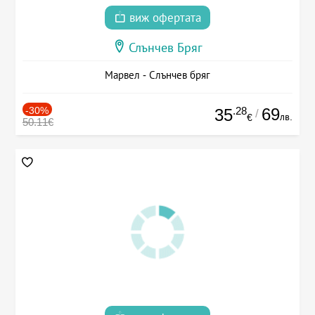
виж офертата
Слънчев Бряг
Марвел - Слънчев бряг
-30%
.28
69
35
/
лв.
€
50.11€