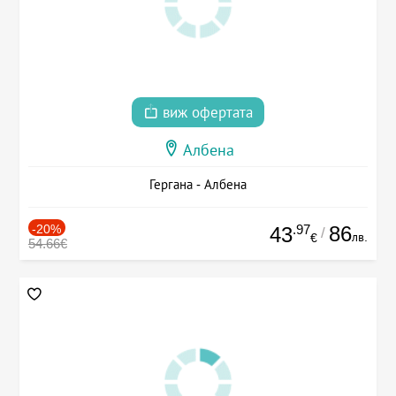
виж офертата
Албена
Гергана - Албена
-20%
.97
86
43
/
лв.
€
54.66€