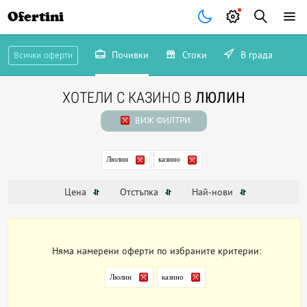
Ofertini
Почивки
Стоки
В града
Всички оферти
ХОТЕЛИ С КАЗИНО В
ЛЮЛИН
ВИЖ ФИЛТРИ
Люлин
казино
Цена
Отстъпка
Най-нови
Няма намерени оферти по избраните критерии:
Люлин
казино