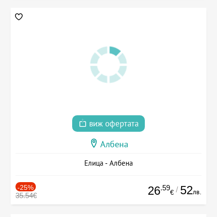
виж офертата
Албена
Елица - Албена
-25%
.59
52
26
/
лв.
€
35.54€