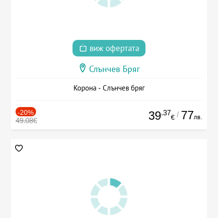
виж офертата
Слънчев Бряг
Корона - Слънчев бряг
-20%
.37
77
39
/
лв.
€
49.08€