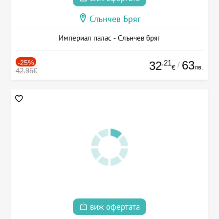
Слънчев Бряг
Империал палас - Слънчев бряг
-25%
.21
63
32
/
лв.
€
42.95€
виж офертата