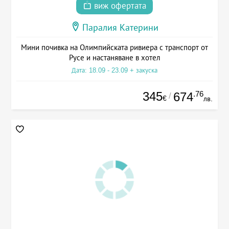
виж офертата
Паралия Катерини
Мини почивка на Олимпийската ривиера с транспорт от
Русе и настаняване в хотел
Дата: 18.09 - 23.09 + закуска
345
.76
674
/
€
лв.