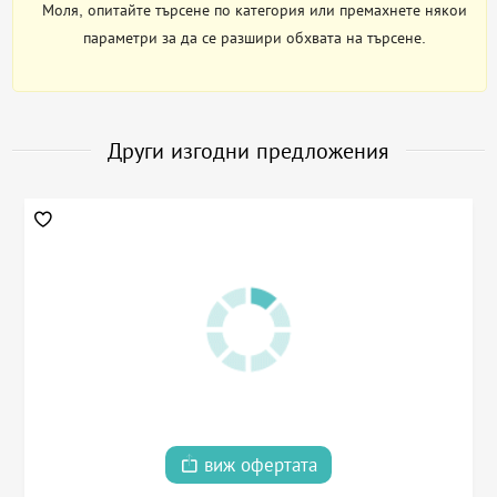
Моля, опитайте търсене по категория или премахнете някои
параметри за да се разшири обхвата на търсене.
Други изгодни предложения
виж офертата