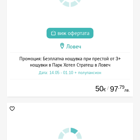
виж офертата
Ловеч
Промоция: Безплатна нощувка при престой от 3+
нощувки в Парк Хотел Стратеш в Ловеч
Дата: 14.05 - 01.10 + полупансион
50
.79
97
/
€
лв.