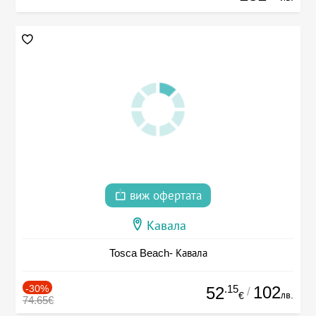
виж офертата
Кавала
Tosca Beach- Кавала
-30%
.15
102
52
/
лв.
€
74.65€