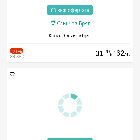
виж офертата
Слънчев Бряг
Котва - Слънчев бряг
-21%
.70
62
31
/
лв.
€
39.88€