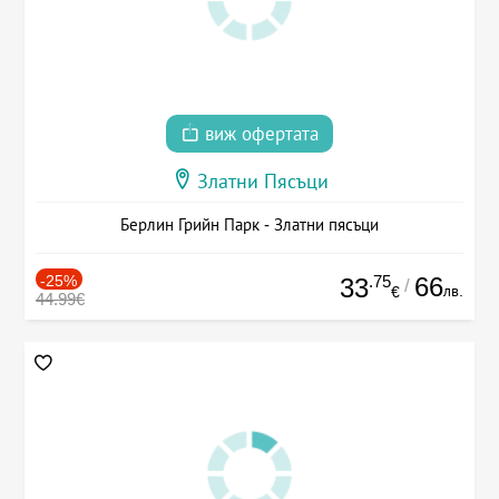
виж офертата
Златни Пясъци
Берлин Грийн Парк - Златни пясъци
-25%
.75
66
33
/
лв.
€
44.99€