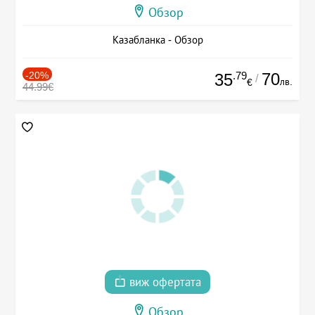
Обзор
Казабланка - Обзор
-20%
.79
70
35
/
лв.
€
44.99€
виж офертата
Обзор