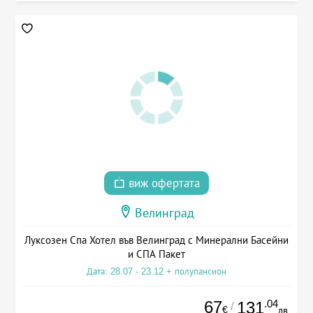
виж офертата
Велинград
Луксозен Спа Хотел във Велинград с Минерални Басейни
и СПА Пакет
Дата: 28.07 - 23.12 + полупансион
67
.04
131
/
€
лв.