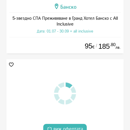
Банско
5-звездно СПА Преживяване в Гранд Хотел Банско с All
Inclusive
Дата: 01.07 - 30.09 + all inclusive
95
.80
185
/
€
лв.
виж офертата