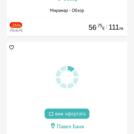
Мирамар - Обзор
-25%
.75
111
56
/
лв.
€
75.67€
виж офертата
Павел Баня