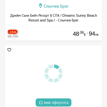
Слънчев Бряг
Дрийм Съни Бийч Резорт § СПА / Dreams Sunny Beach
Resort and Spa / - Слънчев бряг
-15%
.06
94
48
/
лв.
€
56.75€
виж офертата