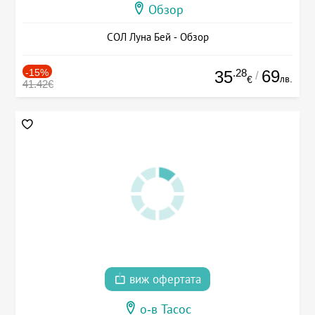
Обзор
СОЛ Луна Бей - Обзор
-15%
.28
69
35
/
лв.
€
41.42€
виж офертата
о-в Тасос