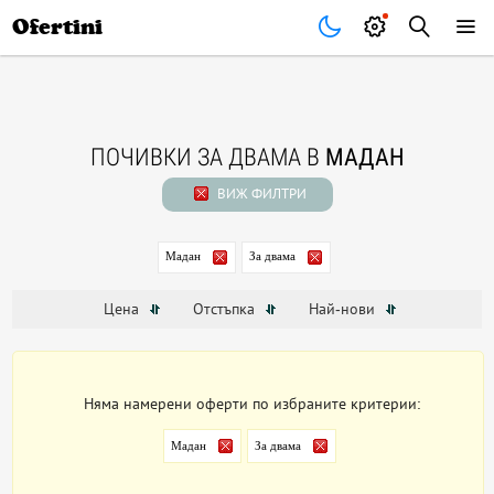
Почивки
Стоки
В града
Всички оферти
Ofertini
ПОЧИВКИ ЗА ДВАМА В
МАДАН
ВИЖ ФИЛТРИ
Мадан
За двама
Цена
Отстъпка
Най-нови
Няма намерени оферти по избраните критерии:
Мадан
За двама