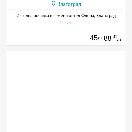
Златоград
Изгодна почивка в семеен хотел Флора, Златоград
+ без храна
45
.01
88
/
€
лв.