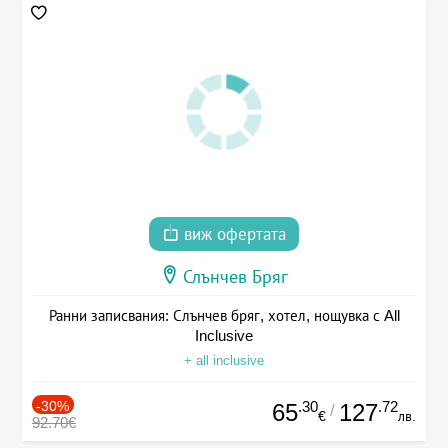
виж офертата
Слънчев Бряг
Ранни записвания: Слънчев бряг, хотел, нощувка с All
Inclusive
+ all inclusive
-30%
.30
.72
65
127
/
€
лв.
92.70€