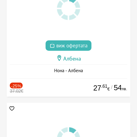
виж офертата
Албена
Нона - Албена
-25%
.61
54
27
/
лв.
€
37.02€