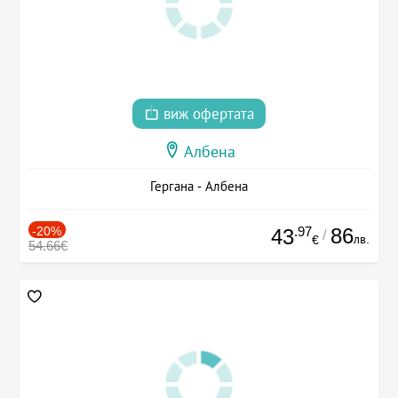
виж офертата
Албена
Гергана - Албена
-20%
.97
86
43
/
лв.
€
54.66€