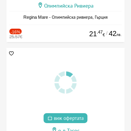
Олимпийска Ривиера
Regina Mare - Олимпийска ривиера, Гърция
-16%
.47
42
21
/
лв.
€
25.57€
виж офертата
о-в Тасос