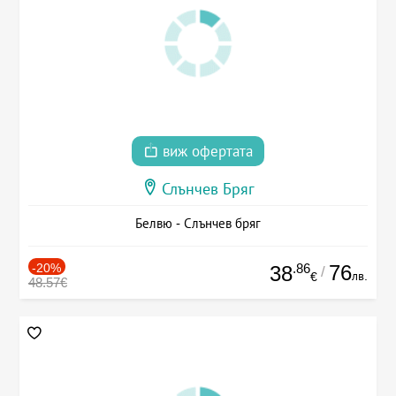
виж офертата
Слънчев Бряг
Белвю - Слънчев бряг
-20%
.86
76
38
/
лв.
€
48.57€