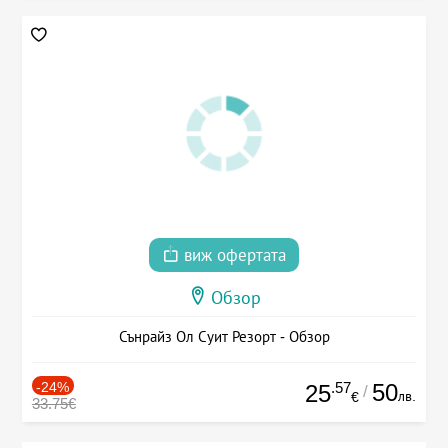
виж офертата
Обзор
Сънрайз Ол Суит Резорт - Обзор
-24%
.57
50
25
/
лв.
€
33.75€