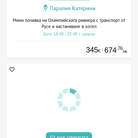
Паралия Катерини
Мини почивка на Олимпийската ривиера с транспорт от
Русе и настаняване в хотел
Дата: 18.09 - 23.09 + закуска
345
.76
674
/
€
лв.
виж офертата