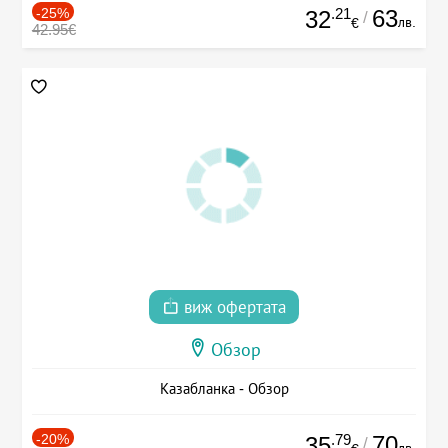
-25%
.21
63
32
/
лв.
€
42.95€
виж офертата
Обзор
Казабланка - Обзор
-20%
.79
70
35
/