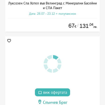
Луксозен Спа Хотел във Велинград с Минерални Басейни
и СПА Пакет
Дата: 28.07 - 23.12 + полупансион
67
.04
131
/
€
лв.
виж офертата
Слънчев Бряг