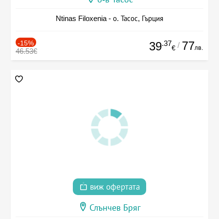
Ntinas Filoxenia - о. Тасос, Гърция
-15%
.37
77
39
/
лв.
€
46.53€
виж офертата
Слънчев Бряг