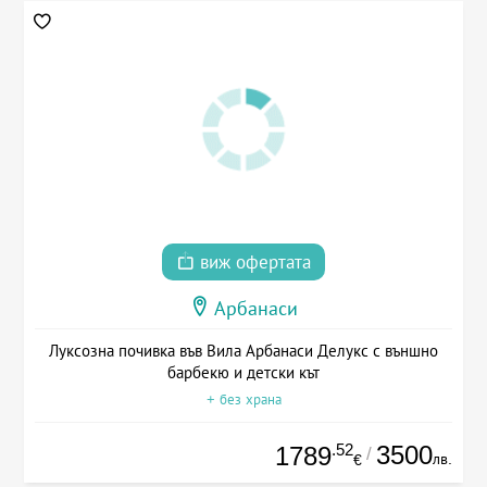
виж офертата
Арбанаси
Луксозна почивка във Вила Арбанаси Делукс с външно
барбекю и детски кът
+ без храна
.52
3500
1789
/
лв.
€