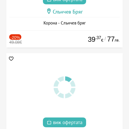
Слънчев Бряг
Корона - Слънчев бряг
-20%
.37
77
39
/
лв.
€
49.08€
виж офертата