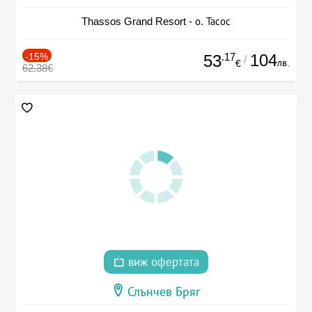
Thassos Grand Resort - о. Тасос
-15%
.17
104
53
/
лв.
€
62.38€
виж офертата
Слънчев Бряг