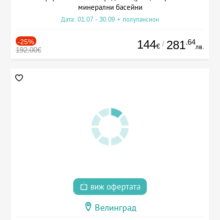
минерални басейни
Дата: 01.07 - 30.09 + полупансион
-25%
144
.64
281
/
€
лв.
192.00€
виж офертата
Велинград