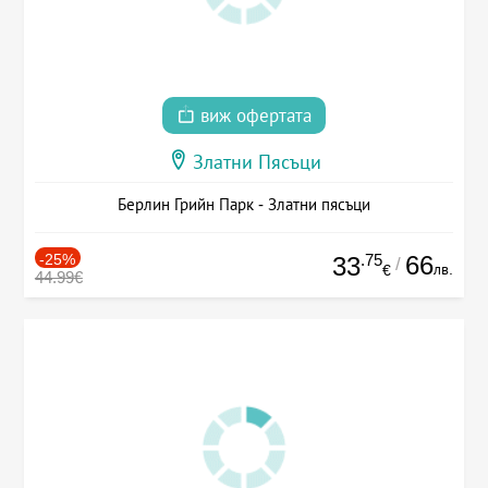
виж офертата
Златни Пясъци
Берлин Грийн Парк - Златни пясъци
-25%
.75
66
33
/
лв.
€
44.99€