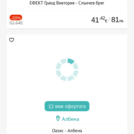
ЕФЕКТ Гранд Виктория - Слънчев бряг
-20%
.42
81
41
/
лв.
€
51.64€
виж офертата
Албена
Оазис - Албена