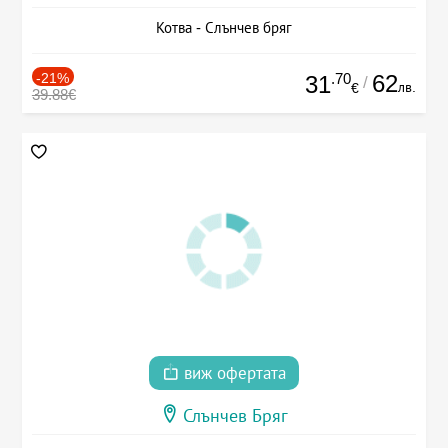
Котва - Слънчев бряг
-21%
.70
62
31
/
лв.
€
39.88€
виж офертата
Слънчев Бряг