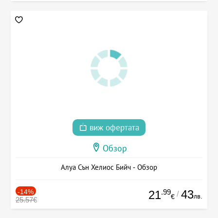
виж офертата
Обзор
Алуа Сън Хелиос Бийч - Обзор
-14%
.99
43
21
/
лв.
€
25.57€