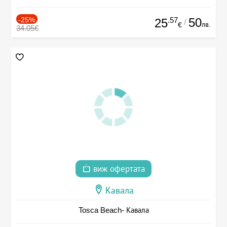
-25%
.57
50
25
/
лв.
€
34.05€
виж офертата
Кавала
Tosca Beach- Кавала