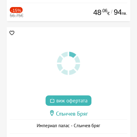
-15%
.06
94
48
/
лв.
€
56.75€
виж офертата
Слънчев Бряг
Империал палас - Слънчев бряг