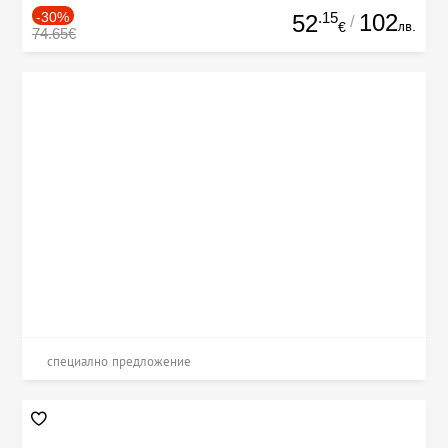
-30%
.15
102
52
/
лв.
€
74.65€
специално предложение