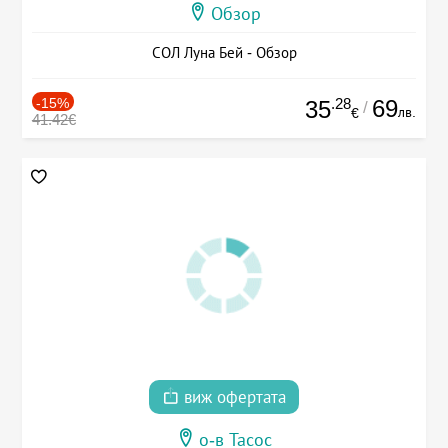
Обзор
СОЛ Луна Бей - Обзор
-15%
.28
69
35
/
лв.
€
41.42€
виж офертата
о-в Тасос