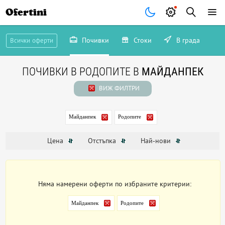
Ofertini
Почивки
Стоки
В града
Всички оферти
ПОЧИВКИ В РОДОПИТЕ В
МАЙДАНПЕК
ВИЖ ФИЛТРИ
Майданпек
Родопите
Цена
Отстъпка
Най-нови
Няма намерени оферти по избраните критерии:
Майданпек
Родопите