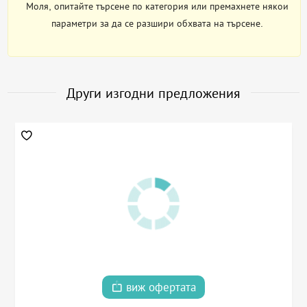
Моля, опитайте търсене по категория или премахнете някои
параметри за да се разшири обхвата на търсене.
Други изгодни предложения
виж офертата