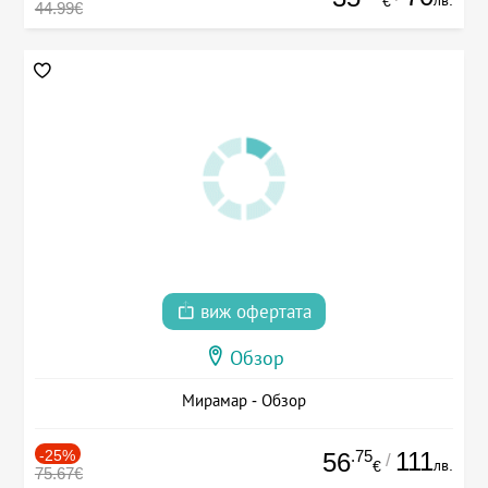
лв.
€
44.99€
виж офертата
Обзор
Мирамар - Обзор
-25%
.75
111
56
/
лв.
€
75.67€