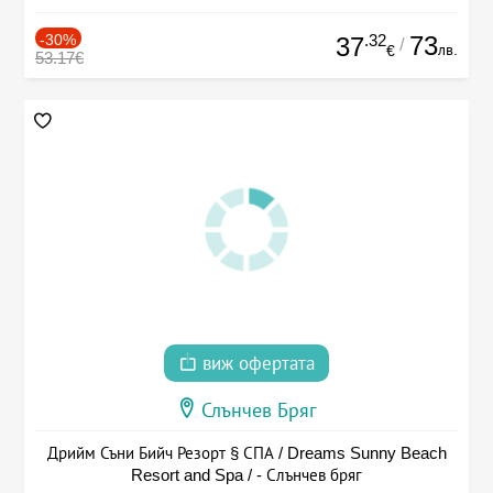
-30%
.32
73
37
/
лв.
€
53.17€
виж офертата
Слънчев Бряг
Дрийм Съни Бийч Резорт § СПА / Dreams Sunny Beach
Resort and Spa / - Слънчев бряг