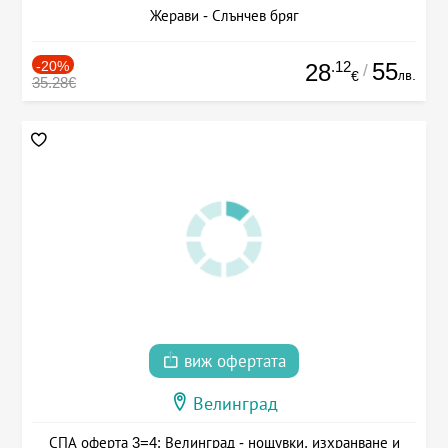
Жерави - Слънчев бряг
-20%
.12
55
28
/
лв.
€
35.28€
виж офертата
Велинград
СПА оферта 3=4: Велинград - нощувки, изхранване и