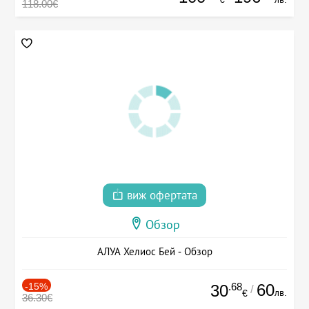
118.00€
виж офертата
Обзор
АЛУА Хелиос Бей - Обзор
-15%
.68
60
30
/
лв.
€
36.30€