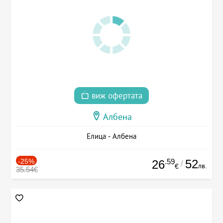
виж офертата
Албена
Елица - Албена
-25%
.59
52
26
/
лв.
€
35.54€