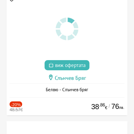
виж офертата
Слънчев Бряг
Белвю - Слънчев бряг
-20%
.86
76
38
/
лв.
€
48.57€