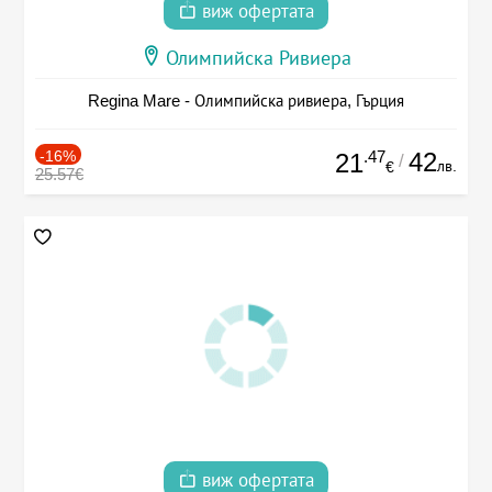
виж офертата
Олимпийска Ривиера
Regina Mare - Олимпийска ривиера, Гърция
-16%
.47
42
21
/
лв.
€
25.57€
виж офертата