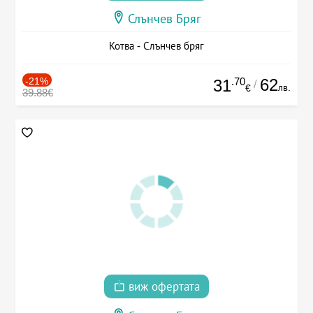
Слънчев Бряг
Котва - Слънчев бряг
-21%
.70
62
31
/
лв.
€
39.88€
виж офертата