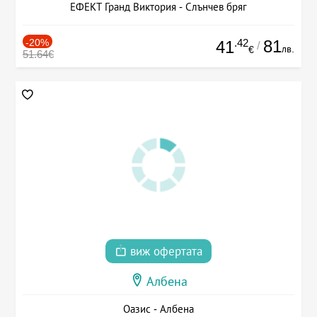
ЕФЕКТ Гранд Виктория - Слънчев бряг
-20%
.42
81
41
/
лв.
€
51.64€
виж офертата
Албена
Оазис - Албена