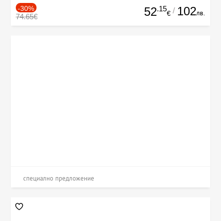
-30%
.15
102
52
/
лв.
€
74.65€
специално предложение