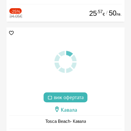
-25%
.57
50
25
/
лв.
€
34.05€
виж офертата
Кавала
Tosca Beach- Кавала