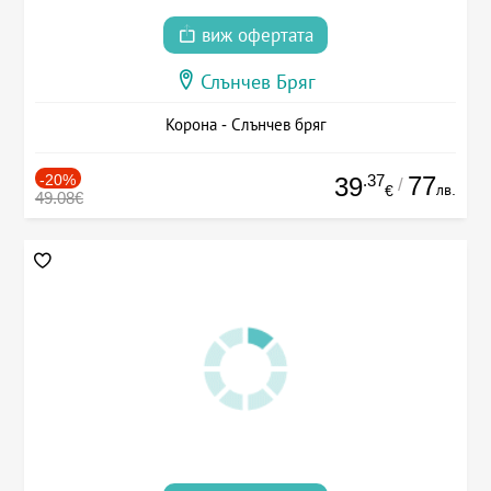
виж офертата
Слънчев Бряг
Корона - Слънчев бряг
-20%
.37
77
39
/
лв.
€
49.08€