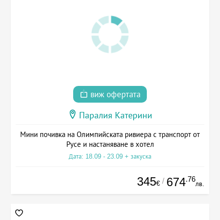
виж офертата
Паралия Катерини
Мини почивка на Олимпийската ривиера с транспорт от
Русе и настаняване в хотел
Дата: 18.09 - 23.09 + закуска
345
.76
674
/
€
лв.