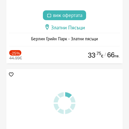
виж офертата
Златни Пясъци
Берлин Грийн Парк - Златни пясъци
-25%
.75
66
33
/
лв.
€
44.99€