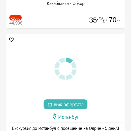
Казабланка - Обзор
-20%
.79
70
35
/
лв.
€
44.99€
виж офертата
Истанбул
Екскурзия до Истанбул с посещение на Одрин - 5 дни/3