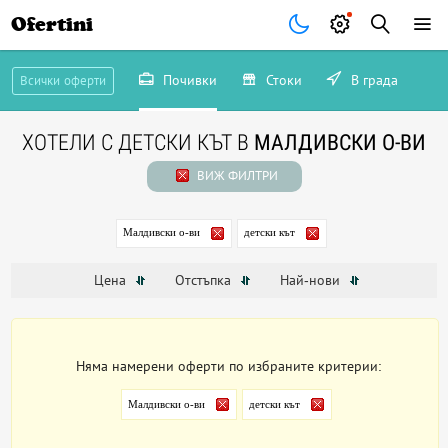
Ofertini
Почивки
Стоки
В града
Всички оферти
ХОТЕЛИ С ДЕТСКИ КЪТ В
МАЛДИВСКИ О-ВИ
ВИЖ ФИЛТРИ
Малдивски о-ви
детски кът
Цена
Отстъпка
Най-нови
Няма намерени оферти по избраните критерии:
Малдивски о-ви
детски кът