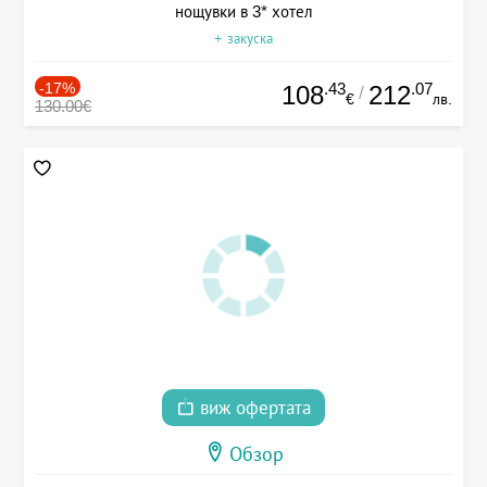
нощувки в 3* хотел
+ закуска
-17%
.43
.07
108
212
/
€
лв.
130.00€
виж офертата
Обзор