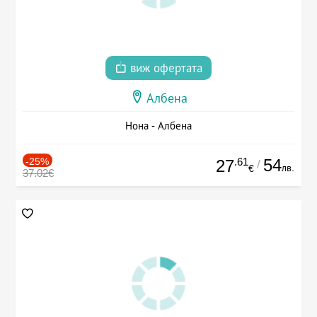
виж офертата
Албена
Нона - Албена
-25%
.61
54
27
/
лв.
€
37.02€