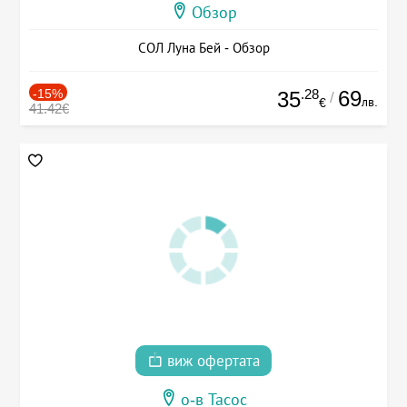
Обзор
СОЛ Луна Бей - Обзор
-15%
.28
69
35
/
лв.
€
41.42€
виж офертата
о-в Тасос