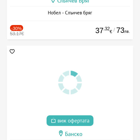
Слънчев Бряг
Нобел - Слънчев бряг
-30%
.32
73
37
/
лв.
€
53.17€
виж офертата
Банско