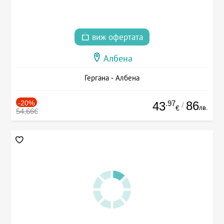
виж офертата
Албена
Гергана - Албена
-20%
.97
86
43
/
лв.
€
54.66€