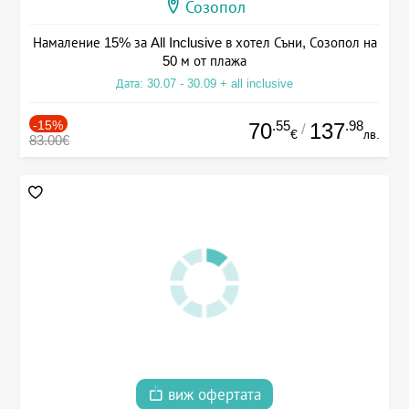
Созопол
Намаление 15% за All Inclusive в хотел Съни, Созопол на
50 м от плажа
Дата: 30.07 - 30.09 + all inclusive
-15%
.55
.98
70
137
/
€
лв.
83.00€
виж офертата