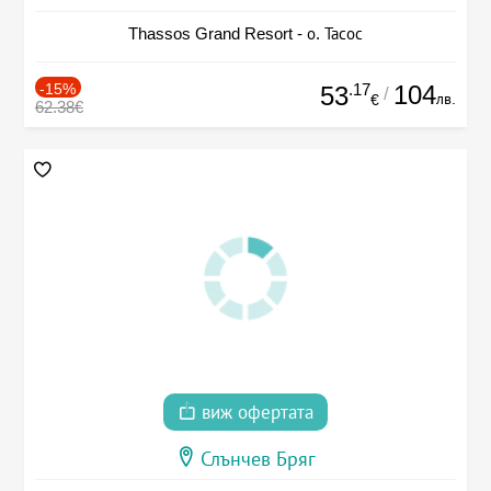
Thassos Grand Resort - о. Тасос
-15%
.17
104
53
/
лв.
€
62.38€
виж офертата
Слънчев Бряг