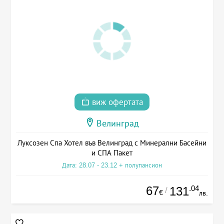
виж офертата
Велинград
Луксозен Спа Хотел във Велинград с Минерални Басейни
и СПА Пакет
Дата: 28.07 - 23.12 + полупансион
67
.04
131
/
€
лв.