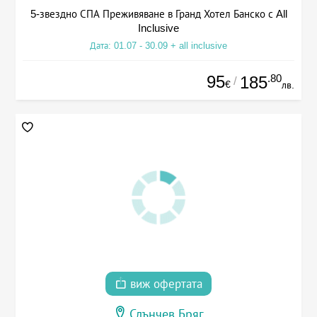
5-звездно СПА Преживяване в Гранд Хотел Банско с All
Inclusive
Дата: 01.07 - 30.09 + all inclusive
95
.80
185
/
€
лв.
виж офертата
Слънчев Бряг