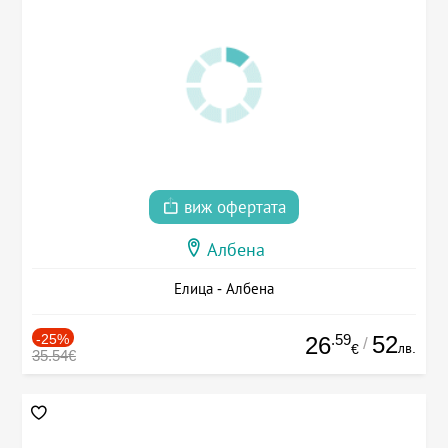
виж офертата
Албена
Елица - Албена
-25%
.59
52
26
/
лв.
€
35.54€