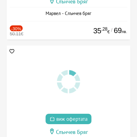
Слънчев Бряг
Марвел - Слънчев бряг
-30%
.28
69
35
/
лв.
€
50.11€
виж офертата
Слънчев Бряг