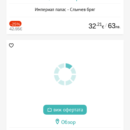
Империал палас - Слънчев бряг
-25%
.21
63
32
/
лв.
€
42.95€
виж офертата
Обзор