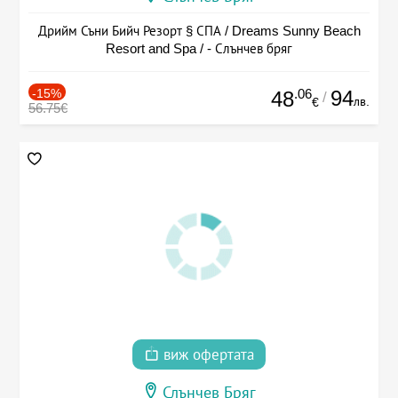
Дрийм Съни Бийч Резорт § СПА / Dreams Sunny Beach
Resort and Spa / - Слънчев бряг
-15%
.06
94
48
/
лв.
€
56.75€
виж офертата
Слънчев Бряг