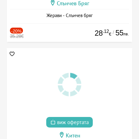
Слънчев Бряг
Жерави - Слънчев бряг
-20%
.12
55
28
/
лв.
€
35.28€
виж офертата
Китен