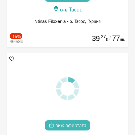
о-в Тасос
Ntinas Filoxenia - о. Тасос, Гърция
-15%
.37
77
39
/
лв.
€
46.53€
виж офертата