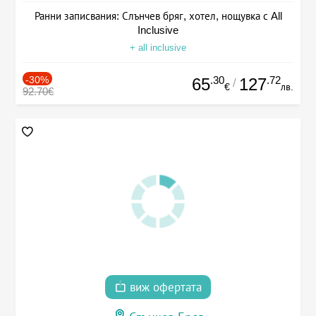
Ранни записвания: Слънчев бряг, хотел, нощувка с All
Inclusive
+ all inclusive
-30%
.30
.72
65
127
/
€
лв.
92.70€
виж офертата