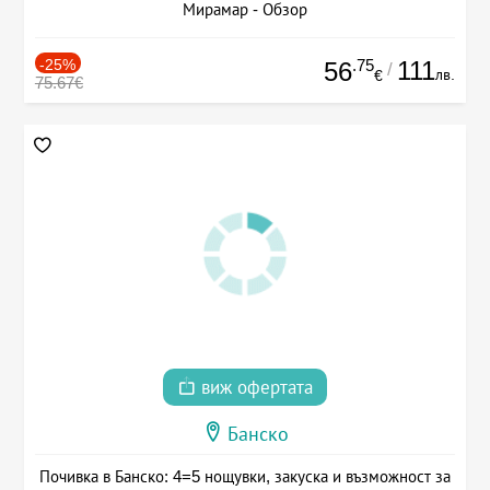
Мирамар - Обзор
-25%
.75
111
56
/
лв.
€
75.67€
виж офертата
Банско
Почивка в Банско: 4=5 нощувки, закуска и възможност за