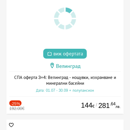
виж офертата
Велинград
СПА оферта 3=4: Велинград - нощувки, изхранване и
минерални басейни
Дата: 01.07 - 30.09 + полупансион
-25%
144
.64
281
/
€
лв.
192.00€