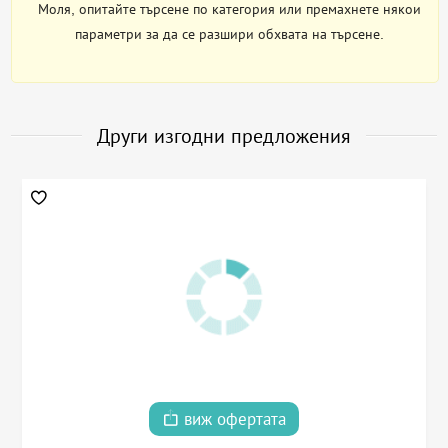
Моля, опитайте търсене по категория или премахнете някои
параметри за да се разшири обхвата на търсене.
Други изгодни предложения
виж офертата