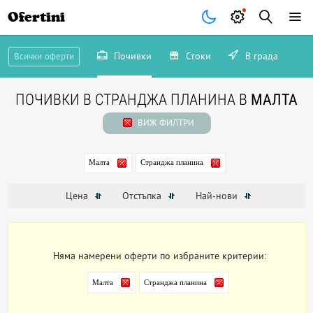
Ofertini
Почивки
Стоки
В града
Всички оферти
ПОЧИВКИ В СТРАНДЖА ПЛАНИНА В
МАЛТА
ВИЖ ФИЛТРИ
Малта
Странджа планина
Цена
Отстъпка
Най-нови
Няма намерени оферти по избраните критерии:
Малта
Странджа планина