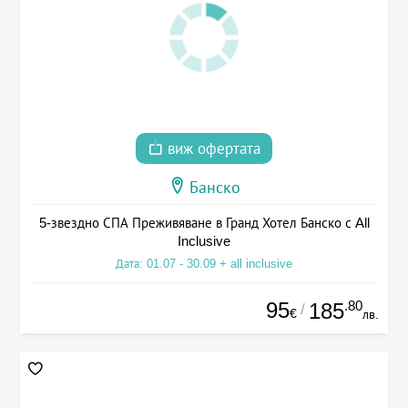
виж офертата
Банско
5-звездно СПА Преживяване в Гранд Хотел Банско с All
Inclusive
Дата: 01.07 - 30.09 + all inclusive
95
.80
185
/
€
лв.