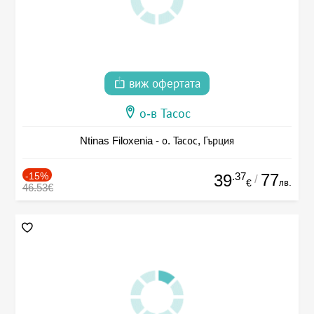
виж офертата
о-в Тасос
Ntinas Filoxenia - о. Тасос, Гърция
-15%
.37
77
39
/
лв.
€
46.53€