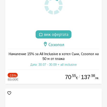
виж офертата
Созопол
Намаление 15% за All Inclusive в хотел Съни, Созопол на
50 м от плажа
Дата: 30.07 - 30.09 + all inclusive
-15%
.55
.98
70
137
/
€
лв.
83.00€