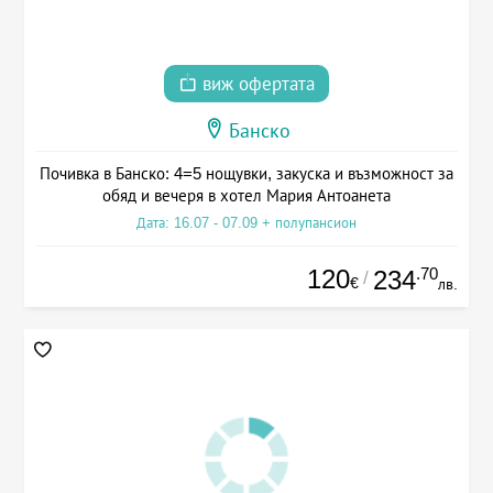
виж офертата
Банско
Почивка в Банско: 4=5 нощувки, закуска и възможност за
обяд и вечеря в хотел Мария Антоанета
Дата: 16.07 - 07.09 + полупансион
120
.70
234
/
€
лв.