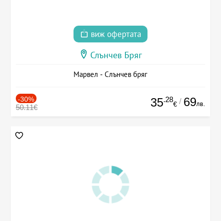
виж офертата
Слънчев Бряг
Марвел - Слънчев бряг
-30%
.28
69
35
/
лв.
€
50.11€