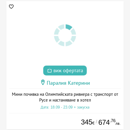
виж офертата
Паралия Катерини
Мини почивка на Олимпийската ривиера с транспорт от
Русе и настаняване в хотел
Дата: 18.09 - 23.09 + закуска
345
.76
674
/
€
лв.