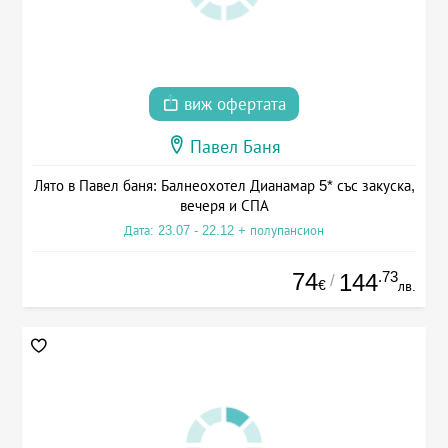
виж офертата
Павел Баня
Лято в Павел баня: Балнеохотел Дианамар 5* със закуска,
вечеря и СПА
Дата: 23.07 - 22.12 + полупансион
74
.73
144
/
€
лв.