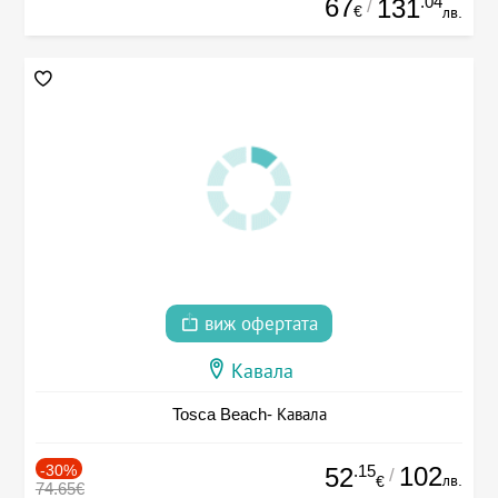
67
.04
131
/
€
лв.
виж офертата
Кавала
Tosca Beach- Кавала
-30%
.15
102
52
/
лв.
€
74.65€