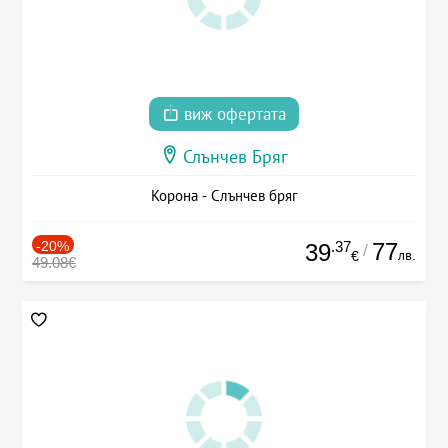
виж офертата
Слънчев Бряг
Корона - Слънчев бряг
-20%
.37
77
39
/
лв.
€
49.08€