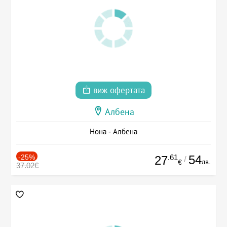
виж офертата
Албена
Нона - Албена
-25%
.61
54
27
/
лв.
€
37.02€