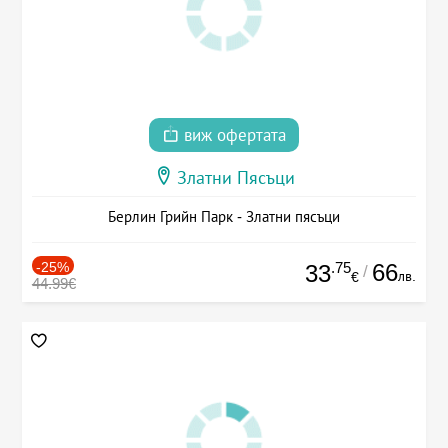
виж офертата
Златни Пясъци
Берлин Грийн Парк - Златни пясъци
-25%
.75
66
33
/
лв.
€
44.99€