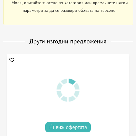
Моля, опитайте търсене по категория или премахнете някои
параметри за да се разшири обхвата на търсене.
Други изгодни предложения
виж офертата