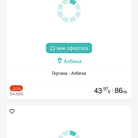
виж офертата
Албена
Гергана - Албена
-20%
.97
86
43
/
лв.
€
54.66€