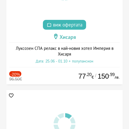
виж офертата
Хисаря
Луксозен СПА релакс в най-новия хотел Империя в
Хисаря
Дата: 25.06 - 01.10 + полупансион
-20%
.20
.99
77
150
/
€
лв.
96.50€