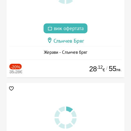
виж офертата
Слънчев Бряг
Жерави - Слънчев бряг
-20%
.12
55
28
/
лв.
€
35.28€