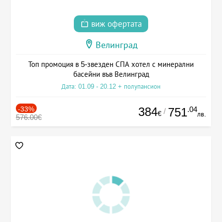
виж офертата
Велинград
Топ промоция в 5-звезден СПА хотел с минерални
басейни във Велинград
Дата: 01.09 - 20.12 + полупансион
-33%
384
.04
751
/
€
лв.
576.00€