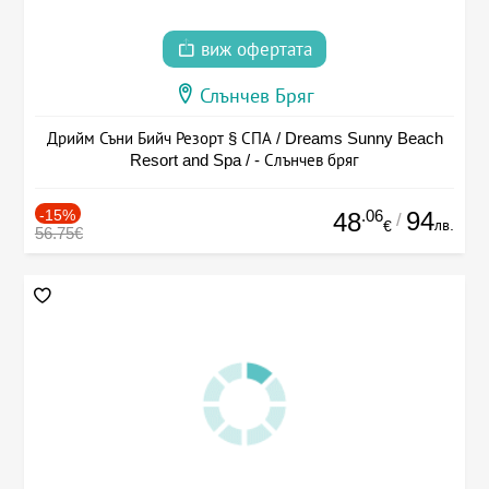
виж офертата
Слънчев Бряг
Дрийм Съни Бийч Резорт § СПА / Dreams Sunny Beach
Resort and Spa / - Слънчев бряг
-15%
.06
94
48
/
лв.
€
56.75€