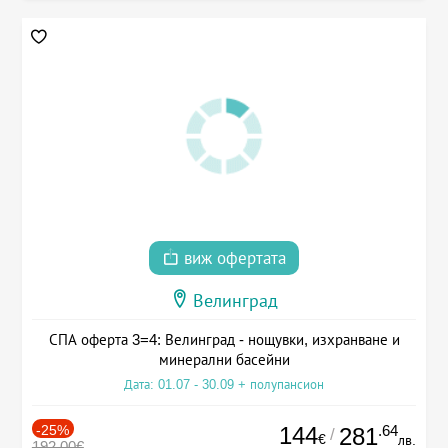
виж офертата
Велинград
СПА оферта 3=4: Велинград - нощувки, изхранване и
минерални басейни
Дата: 01.07 - 30.09 + полупансион
-25%
144
.64
281
/
€
лв.
192.00€