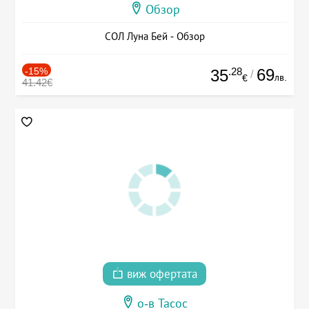
Обзор
СОЛ Луна Бей - Обзор
-15%
.28
69
35
/
лв.
€
41.42€
виж офертата
о-в Тасос