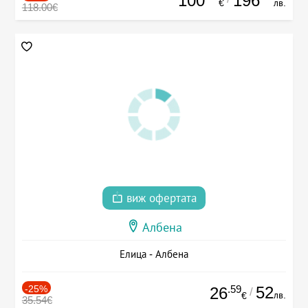
100
196
€
лв.
118.00€
виж офертата
Албена
Елица - Албена
-25%
.59
52
26
/
лв.
€
35.54€