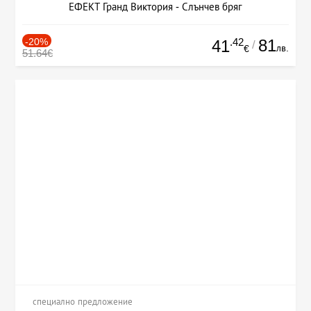
ЕФЕКТ Гранд Виктория - Слънчев бряг
-20%
.42
81
41
/
лв.
€
51.64€
специално предложение