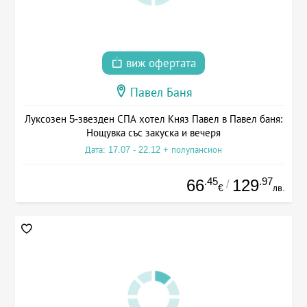
виж офертата
Павел Баня
Луксозен 5-звезден СПА хотел Княз Павел в Павел баня:
Нощувка със закуска и вечеря
Дата: 17.07 - 22.12 + полупансион
.45
.97
66
129
/
€
лв.