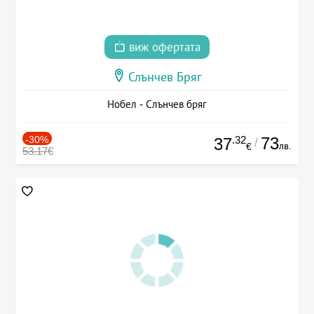
виж офертата
Слънчев Бряг
Нобел - Слънчев бряг
-30%
.32
73
37
/
лв.
€
53.17€