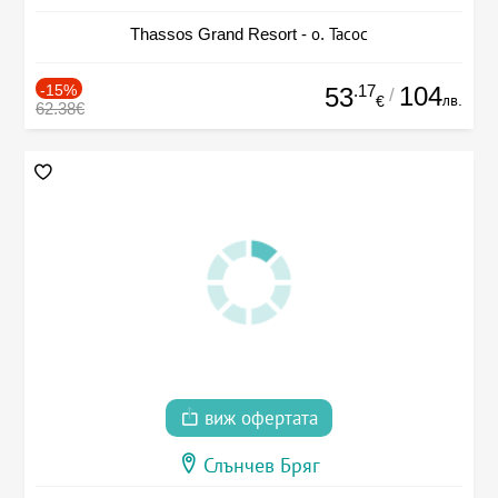
Thassos Grand Resort - о. Тасос
-15%
.17
104
53
/
лв.
€
62.38€
виж офертата
Слънчев Бряг