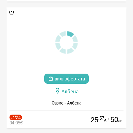
виж офертата
Албена
Оазис - Албена
-25%
.57
50
25
/
лв.
€
34.05€