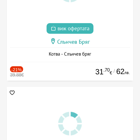
виж офертата
Слънчев Бряг
Котва - Слънчев бряг
-21%
.70
62
31
/
лв.
€
39.88€