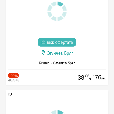
виж офертата
Слънчев Бряг
Белвю - Слънчев бряг
-20%
.86
76
38
/
лв.
€
48.57€