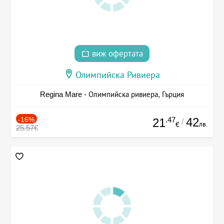
виж офертата
Олимпийска Ривиера
Regina Mare - Олимпийска ривиера, Гърция
-16%
.47
42
21
/
лв.
€
25.57€