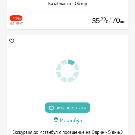
Казабланка - Обзор
-20%
.79
70
35
/
лв.
€
44.99€
виж офертата
Истанбул
Екскурзия до Истанбул с посещение на Одрин - 5 дни/3