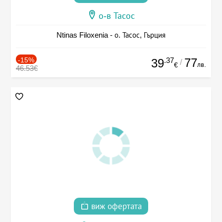
о-в Тасос
Ntinas Filoxenia - о. Тасос, Гърция
-15%
.37
77
39
/
лв.
€
46.53€
виж офертата