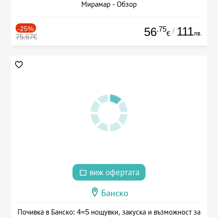
Мирамар - Обзор
-25%
.75
111
56
/
лв.
€
75.67€
виж офертата
Банско
Почивка в Банско: 4=5 нощувки, закуска и възможност за