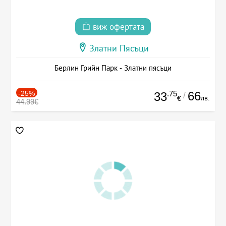
виж офертата
Златни Пясъци
Берлин Грийн Парк - Златни пясъци
-25%
.75
66
33
/
лв.
€
44.99€