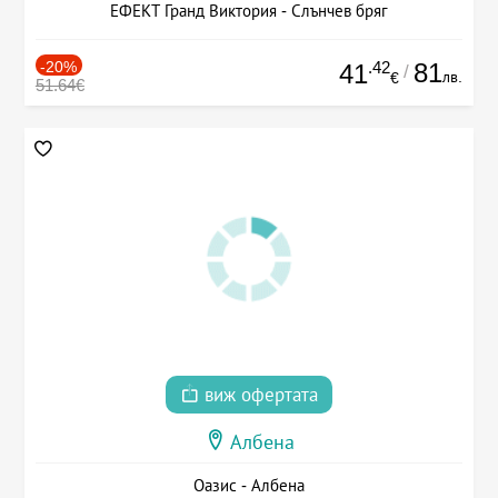
ЕФЕКТ Гранд Виктория - Слънчев бряг
-20%
.42
81
41
/
лв.
€
51.64€
виж офертата
Албена
Оазис - Албена