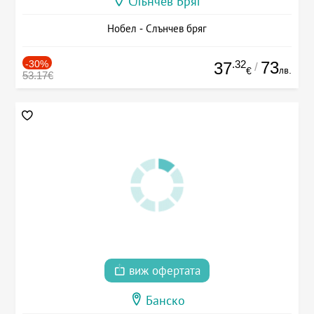
Слънчев Бряг
Нобел - Слънчев бряг
-30%
.32
73
37
/
лв.
€
53.17€
виж офертата
Банско