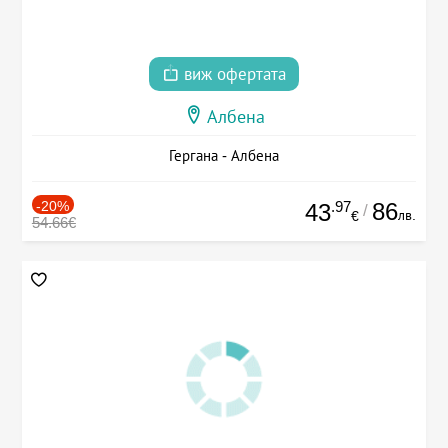
виж офертата
Албена
Гергана - Албена
-20%
.97
86
43
/
лв.
€
54.66€