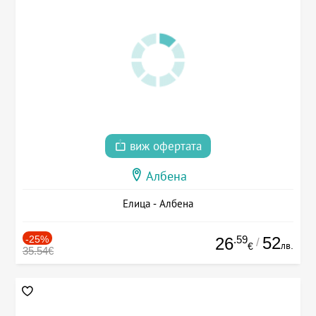
виж офертата
Албена
Елица - Албена
-25%
.59
52
26
/
лв.
€
35.54€