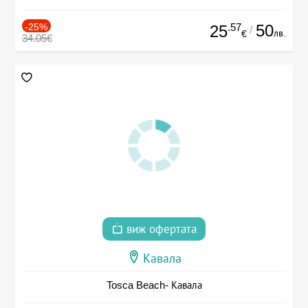
-25%
.57
50
25
/
лв.
€
34.05€
виж офертата
Кавала
Tosca Beach- Кавала