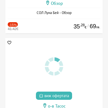
Обзор
СОЛ Луна Бей - Обзор
-15%
.28
69
35
/
лв.
€
41.42€
виж офертата
о-в Тасос