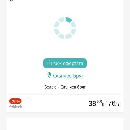
виж офертата
Слънчев Бряг
Белвю - Слънчев бряг
-20%
.86
76
38
/
лв.
€
48.57€