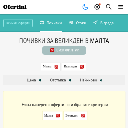
Ofertini
Почивки
Стоки
В града
Всички оферти
ПОЧИВКИ ЗА ВЕЛИКДЕН В
МАЛТА
ВИЖ ФИЛТРИ
Малта
Великден
Цена
Отстъпка
Най-нови
Няма намерени оферти по избраните критерии:
Малта
Великден