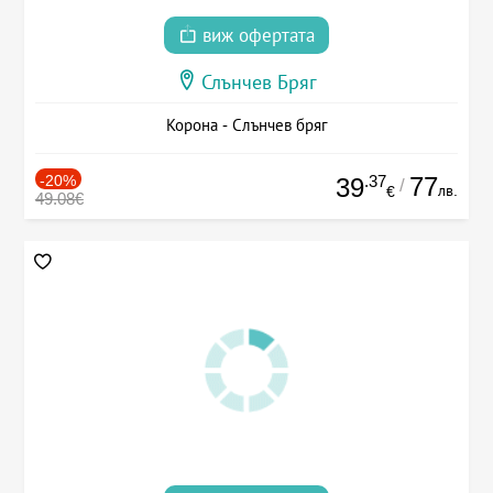
виж офертата
Слънчев Бряг
Корона - Слънчев бряг
-20%
.37
77
39
/
лв.
€
49.08€