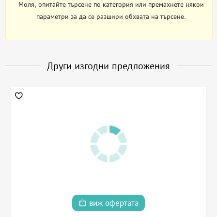
Моля, опитайте търсене по категория или премахнете някои
параметри за да се разшири обхвата на търсене.
Други изгодни предложения
виж офертата