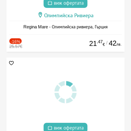
виж офертата
Олимпийска Ривиера
Regina Mare - Олимпийска ривиера, Гърция
-16%
.47
42
21
/
лв.
€
25.57€
виж офертата