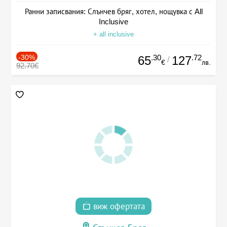
Ранни записвания: Слънчев бряг, хотел, нощувка с All
Inclusive
+ all inclusive
-30%
.30
.72
65
127
/
€
лв.
92.70€
виж офертата