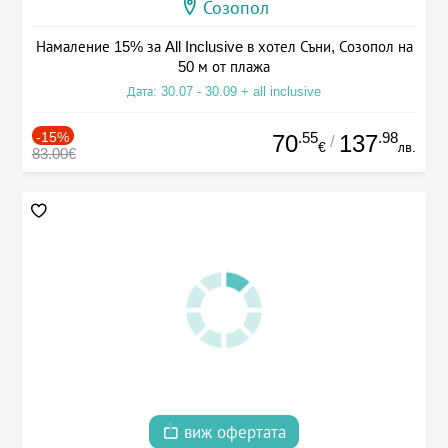
Созопол
Намаление 15% за All Inclusive в хотел Съни, Созопол на
50 м от плажа
Дата: 30.07 - 30.09 + all inclusive
-15%
.55
.98
70
137
/
€
лв.
83.00€
виж офертата