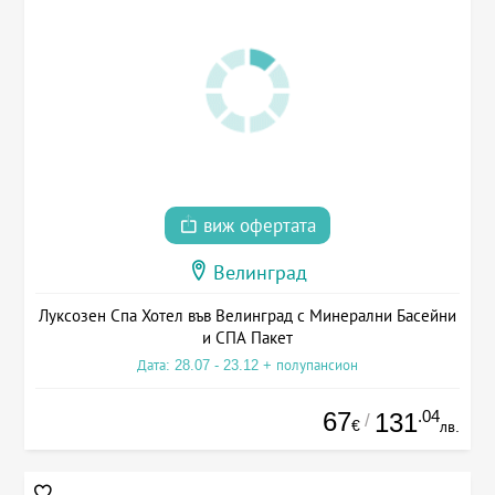
виж офертата
Велинград
Луксозен Спа Хотел във Велинград с Минерални Басейни
и СПА Пакет
Дата: 28.07 - 23.12 + полупансион
67
.04
131
/
€
лв.