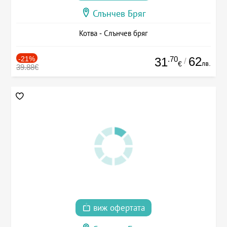
Слънчев Бряг
Котва - Слънчев бряг
-21%
.70
62
31
/
лв.
€
39.88€
виж офертата