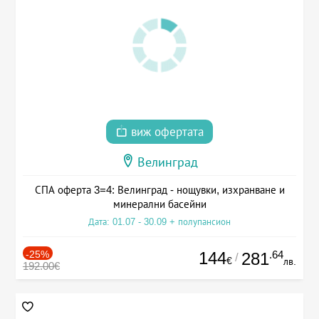
виж офертата
Велинград
СПА оферта 3=4: Велинград - нощувки, изхранване и
минерални басейни
Дата: 01.07 - 30.09 + полупансион
-25%
144
.64
281
/
€
лв.
192.00€