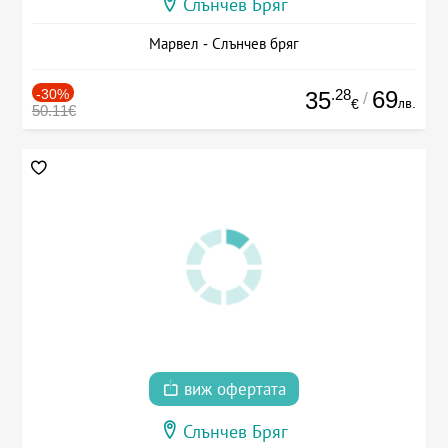
Слънчев Бряг
Марвел - Слънчев бряг
-30%
.28
69
35
/
лв.
€
50.11€
виж офертата
Слънчев Бряг