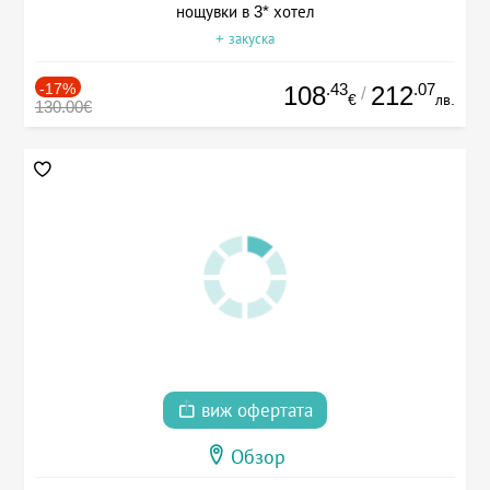
нощувки в 3* хотел
+ закуска
-17%
.43
.07
108
212
/
€
лв.
130.00€
виж офертата
Обзор