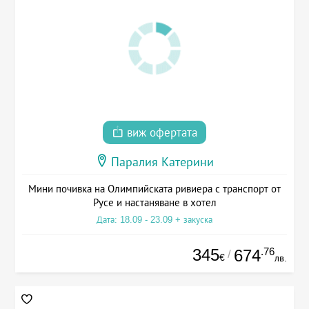
виж офертата
Паралия Катерини
Мини почивка на Олимпийската ривиера с транспорт от
Русе и настаняване в хотел
Дата: 18.09 - 23.09 + закуска
345
.76
674
/
€
лв.