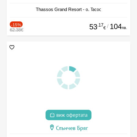
Thassos Grand Resort - о. Тасос
-15%
.17
104
53
/
лв.
€
62.38€
виж офертата
Слънчев Бряг