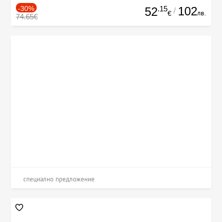
-30%
.15
102
52
/
лв.
€
74.65€
специално предложение