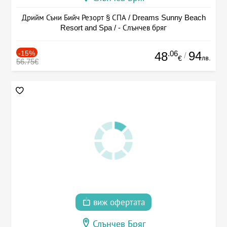
Дрийм Съни Бийч Резорт § СПА / Dreams Sunny Beach
Resort and Spa / - Слънчев бряг
-15%
.06
94
48
/
лв.
€
56.75€
виж офертата
Слънчев Бряг