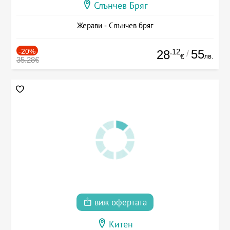
Слънчев Бряг
Жерави - Слънчев бряг
-20%
.12
55
28
/
лв.
€
35.28€
виж офертата
Китен