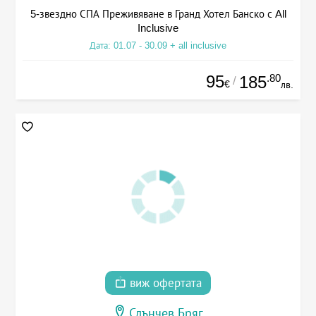
5-звездно СПА Преживяване в Гранд Хотел Банско с All
Inclusive
Дата: 01.07 - 30.09 + all inclusive
95
.80
185
/
€
лв.
виж офертата
Слънчев Бряг