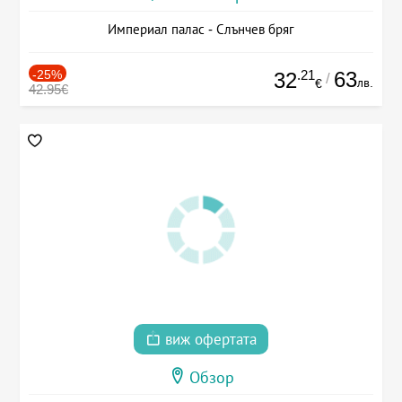
Империал палас - Слънчев бряг
-25%
.21
63
32
/
лв.
€
42.95€
виж офертата
Обзор