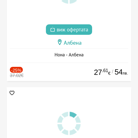
виж офертата
Албена
Нона - Албена
-25%
.61
54
27
/
лв.
€
37.02€